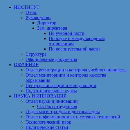
Перейти
ИНСТИТУТ
к
О нас
содержимому
Руководство
Директор
Зам. директора
По учебной части
По науке и международным
отношениям
По воспитательной части
Структура
Официальные документы
ОБУЧЕНИЕ
Отдел регистрации и контроля учебного процесса
Отдел мониторинга и контроля качества
образования
Центр регистрации и консультации
Подготовительные курсы
НАУКА И ИННОВАЦИЯ
Отдел науки и инновации
Состав сотрудников
Отдел магистратуры и докторантуры
Отдел информационных и сетевых технологий
Технологический парк
Политические статьи