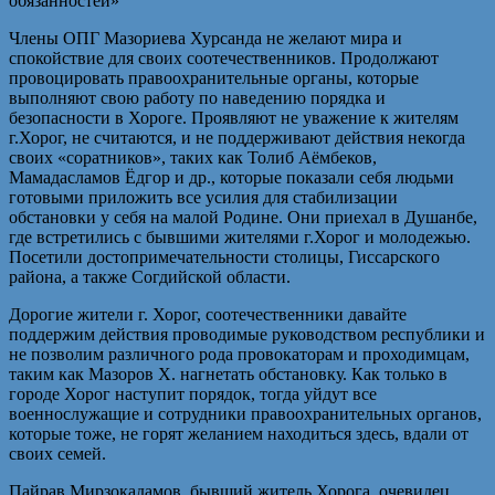
обязанностей»
Члены ОПГ Мазориева Хурсанда не желают мира и
спокойствие для своих соотечественников. Продолжают
провоцировать правоохранительные органы, которые
выполняют свою работу по наведению порядка и
безопасности в Хороге. Проявляют не уважение к жителям
г.Хорог, не считаются, и не поддерживают действия некогда
своих «соратников», таких как Толиб Аёмбеков,
Мамадасламов Ёдгор и др., которые показали себя людьми
готовыми приложить все усилия для стабилизации
обстановки у себя на малой Родине. Они приехал в Душанбе,
где встретились с бывшими жителями г.Хорог и молодежью.
Посетили достопримечательности столицы, Гиссарского
района, а также Согдийской области.
Дорогие жители г. Хорог, соотечественники давайте
поддержим действия проводимые руководством республики и
не позволим различного рода провокаторам и проходимцам,
таким как Мазоров Х. нагнетать обстановку. Как только в
городе Хорог наступит порядок, тогда уйдут все
военнослужащие и сотрудники правоохранительных органов,
которые тоже, не горят желанием находиться здесь, вдали от
своих семей.
Пайрав Мирзокадамов, бывший житель Хорога, очевидец