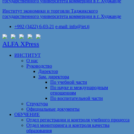
Институт экономики и торговли Таджикского
государственного университета коммерции в г. Худжанде
+992 (3422) 6-03-21
e-mail: info@iet.tj
ALFA XPress
ИНСТИТУТ
О нас
Руководство
Директор
Зам. директора
По учебной части
По науке и международным
отношениям
По воспитательной части
Структура
Официальные документы
ОБУЧЕНИЕ
Отдел регистрации и контроля учебного процесса
Отдел мониторинга и контроля качества
образования