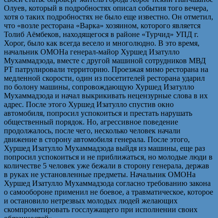
Олуев, который в подробностях описал события того вечера,
хотя о таких подробностях не было еще известно. Он отметил,
что «возле ресторана «Варка» хозяином, которого является
Толиб Аёмбеков, находящегося в районе «Турчид» УПД г.
Хорог, было как всегда весело и многолюдно. В это время,
начальник ОМОНа генерал-майор Хуршед Изатулло
Мухаммадзода, вместе с другой машиной сотрудников МВД
РТ патрулировали территорию. Проезжая мимо ресторана на
медленной скорости, один из посетителей ресторана ударил
по болону машины, сопровождающую Хуршед Изатулло
Мухаммадзода и начал выкрикивать нецензурные слова в их
адрес. После этого Хуршед Изатулло спустив окно
автомобиля, попросил успокоиться и престать нарушать
общественный порядок. Но, агрессивное поведение
продолжалось, после чего, несколько человек начали
движение в сторону автомобиля генерала. После этого,
Хуршед Изатулло Мухаммадзода выйдя из машины, еще раз
попросил успокоиться и не приближаться, но молодые люди в
количестве 5 человек уже бежали в сторону генерала, держав
в руках не установленные предметы. Начальник ОМОНа
Хуршед Изатулло Мухаммадзода согласно требованию закона
о самообороне применил не боевое, а травматическое, которое
и остановило нетрезвых молодых людей желающих
скомпрометировать госслужащего при исполнении своих