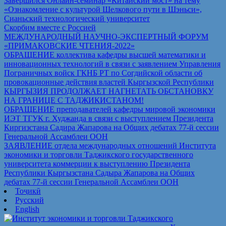
Завершился Онлайн-семинар «Китайский мост» на тему
«Ознакомление с культурой Шелкового пути в Шэньси»,
Сианьский технологический университет
Скорбим вместе с Россией
МЕЖДУНАРОДНЫЙ НАУЧНО-ЭКСПЕРТНЫЙ ФОРУМ
«ПРИМАКОВСКИЕ ЧТЕНИЯ-2022»
ОБРАЩЕНИЕ коллектива кафедры высшей математики и
инновационных технологий в связи с заявлением Управления
Пограничных войск ГКНБ РТ по Согдийской области об
провокационные действия властей Кыргызской Республики
КЫРГЫЗИЯ ПРОДОЛЖАЕТ НАГНЕТАТЬ ОБСТАНОВКУ
НА ГРАНИЦЕ С ТАДЖИКИСТАНОМ!
ОБРАЩЕНИЕ преподавателей кафедры мировой экономики
ИЭТ ТГУК г. Худжанда в связи с выступлением Президента
Киргизстана Садира Жапарова на Общих дебатах 77-й сессии
Генеральной Ассамблеи ООН
ЗАЯВЛЕНИЕ отдела международных отношений Института
экономики и торговли Таджикского государственного
университета коммерции к выступлению Президента
Республики Кыргызстана Садыра Жапарова на Общих
дебатах 77-й сессии Генеральной Ассамблеи ООН
Тоҷикӣ
Русский
English