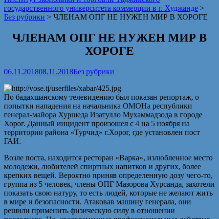
государственного университета коммерции в г. Худжанде
>
Без рубрики
>
ЧЛЕНАМ ОПГ НЕ НУЖЕН МИР В ХОРОГЕ
ЧЛЕНАМ ОПГ НЕ НУЖЕН МИР В
ХОРОГЕ
06.11.2018
08.11.2018
Без рубрики
По бадахшанскому телевидению был показан репортаж, о
попытки нападения на начальника ОМОНа республики
генерал-майора Хуршеда Изатулло Мухаммадзода в городе
Хорог. Данный инцидент произошел с 4 на 5 ноября на
территории района «Турчид» г.Хорог, где установлен пост
ГАИ.
Возле поста, находится ресторан «Варка», излюбленное место
молодежи, любителей спиртных напитков и других, более
крепких вещей. Вероятно приняв определенную дозу чего-то,
группа из 5 человек, члены ОПГ Мазорова Хурсанда, захотели
показать свою натуру, то есть людей, которые не желают жить
в мире и безопасности. Атаковав машину генерала, они
решили применить физическую силу в отношении