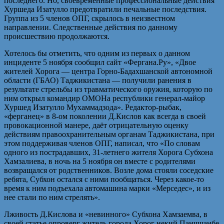
последнего. Но, своевременные профессиональные действия
Хуршеда Изатулло предотвратили печальные последствия.
Группа из 5 членов ОПГ, скрылось в неизвестном
направлении. Следственные действия по данному
происшествию продолжаются.
Хотелось бы отметить, что одним из первых о данном
инциденте 5 ноября сообщил сайт «Фергана.Ру», «Двое
жителей Хорога — центра Горно-Бадахшанской автономной
области (ГБАО) Таджикистана — получили ранения в
результате стрельбы из травматического оружия, которую по
ним открыл командир ОМОНа республики генерал-майор
Хуршед Изатулло Мухаммадзода». Редактор-рыбак,
«ферганец» в 8-ом поколении Д.Кислов как всегда в своей
провокационной манере, даёт отрицательную оценку
действиям правоохранительным органам Таджикистана, при
этом поддерживая членов ОПГ, написал, что «По словам
одного из пострадавших, 31-летнего жителя Хорога Субхона
Хамзалиева, в ночь на 5 ноября он вместе с родителями
возвращался от родственников. Возле дома стояли соседские
ребята, Субхон остался с ними пообщаться. Через какое-то
время к ним подъехала автомашина марки «Мерседес», и из
нее стали по ним стрелять».
Лживость Д.Кислова и «невинного» Субхона Хамзаемва, в
своей статье опроверг житель города Хорог некий Панчшанбе