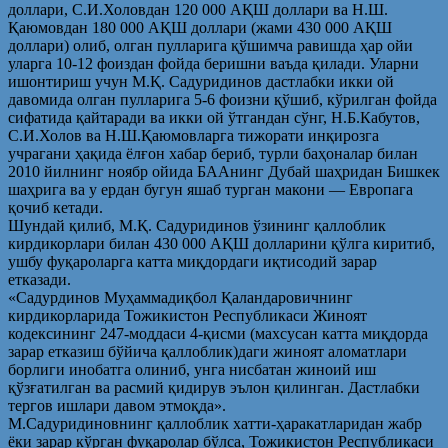
доллари, С.И.Холовдан 120 000 АҚШ доллари ва Н.Ш.
Қаюмовдан 180 000 АҚШ доллари (жами 430 000 АҚШ
доллари) олиб, олган пулларига қўшимча равишда ҳар ойи
уларга 10-12 фоиздан фойда беришни ваъда қилади. Уларни
ишонтириш учун М.Қ. Садуридинов дастлабки икки ой
давомида олган пулларига 5-6 фоизни қўшиб, кўрилган фойда
сифатида қайтаради ва икки ой ўтгандан сўнг, Н.Б.Кабутов,
С.И.Холов ва Н.Ш.Қаюмовларга тижорати инқирозга
учрагани ҳақида ёлғон хабар бериб, турли баҳоналар билан
2010 йилнинг ноябр ойида БААнинг Дубай шаҳридан Бишкек
шаҳрига ва у ердан бугун яшаб турган макони — Европага
қочиб кетади.
Шундай қилиб, М.Қ. Садуридинов ўзининг қаллоблик
кирдикорлари билан 430 000 АҚШ долларини қўлга киритиб,
ушбу фуқароларга катта миқдордаги иқтисодий зарар
етказади.
«Садурдинов Муҳаммадиқбол Қаландаровичнинг
кирдикорларида Тожикистон Республикаси Жиноят
кодексининг 247-моддаси 4-қисми (махсусан катта миқдорда
зарар етказиш бўйича қаллоблик)даги жиноят аломатлари
борлиги инобатга олиниб, унга нисбатан жиноий иш
қўзғатилган ва расмий қидирув эълон қилинган. Дастлабки
тергов ишлари давом этмоқда».
М.Садуридиновнинг қаллоблик хатти-ҳаракатларидан жабр
ёки зарар кўрган фуқаролар бўлса, Тожикистон Республикаси