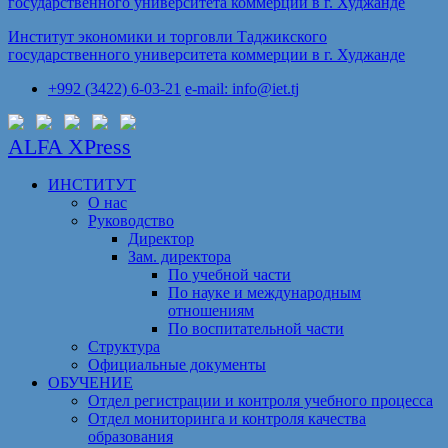
Институт экономики и торговли Таджикского
государственного университета коммерции в г. Худжанде
+992 (3422) 6-03-21
e-mail: info@iet.tj
ALFA XPress
ИНСТИТУТ
О нас
Руководство
Директор
Зам. директора
По учебной части
По науке и международным
отношениям
По воспитательной части
Структура
Официальные документы
ОБУЧЕНИЕ
Отдел регистрации и контроля учебного процесса
Отдел мониторинга и контроля качества
образования