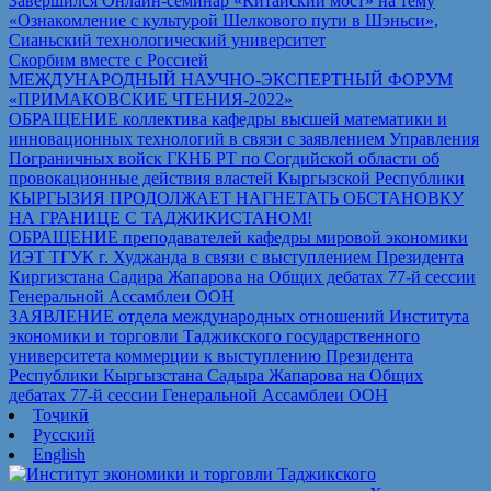
Завершился Онлайн-семинар «Китайский мост» на тему
«Ознакомление с культурой Шелкового пути в Шэньси»,
Сианьский технологический университет
Скорбим вместе с Россией
МЕЖДУНАРОДНЫЙ НАУЧНО-ЭКСПЕРТНЫЙ ФОРУМ
«ПРИМАКОВСКИЕ ЧТЕНИЯ-2022»
ОБРАЩЕНИЕ коллектива кафедры высшей математики и
инновационных технологий в связи с заявлением Управления
Пограничных войск ГКНБ РТ по Согдийской области об
провокационные действия властей Кыргызской Республики
КЫРГЫЗИЯ ПРОДОЛЖАЕТ НАГНЕТАТЬ ОБСТАНОВКУ
НА ГРАНИЦЕ С ТАДЖИКИСТАНОМ!
ОБРАЩЕНИЕ преподавателей кафедры мировой экономики
ИЭТ ТГУК г. Худжанда в связи с выступлением Президента
Киргизстана Садира Жапарова на Общих дебатах 77-й сессии
Генеральной Ассамблеи ООН
ЗАЯВЛЕНИЕ отдела международных отношений Института
экономики и торговли Таджикского государственного
университета коммерции к выступлению Президента
Республики Кыргызстана Садыра Жапарова на Общих
дебатах 77-й сессии Генеральной Ассамблеи ООН
Тоҷикӣ
Русский
English