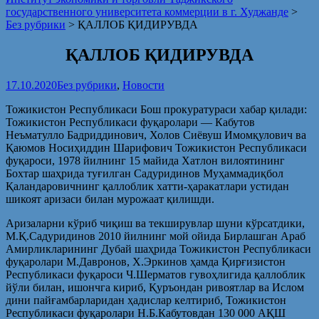
государственного университета коммерции в г. Худжанде
>
Без рубрики
>
ҚАЛЛОБ ҚИДИРУВДА
ҚАЛЛОБ ҚИДИРУВДА
17.10.2020
Без рубрики
,
Новости
Тожикистон Республикаси Бош прокуратураси хабар қилади:
Тожикистон Республикаси фуқаролари — Кабутов
Неъматулло Бадриддинович, Холов Сиёвуш Имомқулович ва
Қаюмов Носиҳиддин Шарифович Тожикистон Республикаси
фуқароси, 1978 йилнинг 15 майида Хатлон вилоятининг
Бохтар шаҳрида туғилган Садуридинов Муҳаммадиқбол
Қаландаровичнинг қаллоблик хатти-ҳаракатлари устидан
шикоят аризаси билан мурожаат қилишди.
Аризаларни кўриб чиқиш ва текширувлар шуни кўрсатдики,
М.Қ.Садуридинов 2010 йилнинг мой ойида Бирлашган Араб
Амирликларининг Дубай шаҳрида Тожикистон Республикаси
фуқаролари М.Давронов, X.Эркинов ҳамда Қирғизистон
Республикаси фуқароси Ч.Шерматов гувоҳлигида қаллоблик
йўли билан, ишончга кириб, Қуръондан ривоятлар ва Ислом
дини пайғамбарларидан ҳадислар келтириб, Тожикистон
Республикаси фуқаролари Н.Б.Кабутовдан 130 000 АҚШ