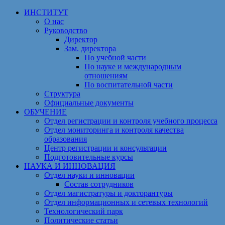
Перейти
ИНСТИТУТ
к
О нас
содержимому
Руководство
Директор
Зам. директора
По учебной части
По науке и международным
отношениям
По воспитательной части
Структура
Официальные документы
ОБУЧЕНИЕ
Отдел регистрации и контроля учебного процесса
Отдел мониторинга и контроля качества
образования
Центр регистрации и консультации
Подготовительные курсы
НАУКА И ИННОВАЦИЯ
Отдел науки и инновации
Состав сотрудников
Отдел магистратуры и докторантуры
Отдел информационных и сетевых технологий
Технологический парк
Политические статьи