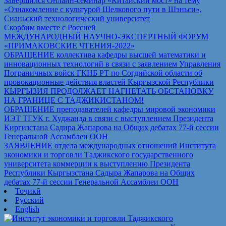
Завершился Онлайн-семинар «Китайский мост» на тему
«Ознакомление с культурой Шелкового пути в Шэньси»,
Сианьский технологический университет
Скорбим вместе с Россией
МЕЖДУНАРОДНЫЙ НАУЧНО-ЭКСПЕРТНЫЙ ФОРУМ
«ПРИМАКОВСКИЕ ЧТЕНИЯ-2022»
ОБРАЩЕНИЕ коллектива кафедры высшей математики и
инновационных технологий в связи с заявлением Управления
Пограничных войск ГКНБ РТ по Согдийской области об
провокационные действия властей Кыргызской Республики
КЫРГЫЗИЯ ПРОДОЛЖАЕТ НАГНЕТАТЬ ОБСТАНОВКУ
НА ГРАНИЦЕ С ТАДЖИКИСТАНОМ!
ОБРАЩЕНИЕ преподавателей кафедры мировой экономики
ИЭТ ТГУК г. Худжанда в связи с выступлением Президента
Киргизстана Садира Жапарова на Общих дебатах 77-й сессии
Генеральной Ассамблеи ООН
ЗАЯВЛЕНИЕ отдела международных отношений Института
экономики и торговли Таджикского государственного
университета коммерции к выступлению Президента
Республики Кыргызстана Садыра Жапарова на Общих
дебатах 77-й сессии Генеральной Ассамблеи ООН
Тоҷикӣ
Русский
English