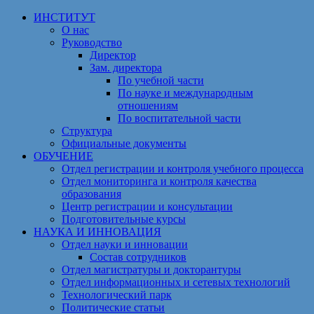
Перейти
ИНСТИТУТ
к
О нас
содержимому
Руководство
Директор
Зам. директора
По учебной части
По науке и международным
отношениям
По воспитательной части
Структура
Официальные документы
ОБУЧЕНИЕ
Отдел регистрации и контроля учебного процесса
Отдел мониторинга и контроля качества
образования
Центр регистрации и консультации
Подготовительные курсы
НАУКА И ИННОВАЦИЯ
Отдел науки и инновации
Состав сотрудников
Отдел магистратуры и докторантуры
Отдел информационных и сетевых технологий
Технологический парк
Политические статьи