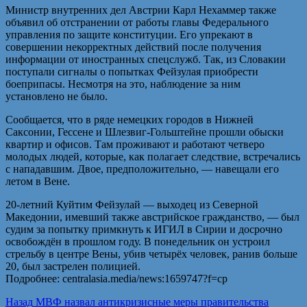
Министр внутренних дел Австрии Карл Нехаммер также
объявил об отстранении от работы главы Федерального
управления по защите конституции. Его упрекают в
совершении некорректных действий после получения
информации от иностранных спецслужб. Так, из Словакии
поступали сигналы о попытках Фейзулая приобрести
боеприпасы. Несмотря на это, наблюдение за ним
установлено не было.
Сообщается, что в ряде немецких городов в Нижней
Саксонии, Гессене и Шлезвиг-Гольштейне прошли обыски
квартир и офисов. Там проживают и работают четверо
молодых людей, которые, как полагает следствие, встречались
с нападавшим. Двое, предположительно, — навещали его
летом в Вене.
20-летний Куйтим Фейзулай — выходец из Северной
Македонии, имевший также австрийское гражданство, — был
судим за попытку примкнуть к ИГИЛ в Сирии и досрочно
освобождён в прошлом году. В понедельник он устроил
стрельбу в центре Вены, убив четырёх человек, ранив больше
20, был застрелен полицией.
Подробнее: centralasia.media/news:1659747?f=cp
Навигация
Предыдущая
Назад
МВФ назвал антикризисные меры правительства