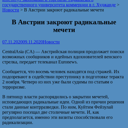
государственного университета коммерции в г. Худжанде
>
Новости
>
В Австрии закроют радикальные мечети
В Австрии закроют радикальные
мечети
07.11.2020
09.11.2020
Новости
CentralAsia (CA) — Австрийская полиция продолжает поиски
возможных сообщников и идейных вдохновителей венского
стрелка, передает телеканал Euronews.
Сообщается, что восемь человек находятся под стражей. Их
подозревают в содействии преступнику в подготовке теракта
2 ноября. Четверо из них уже были судимы по статьям о
терроризме.
В пятницу власти распорядились о закрытии мечетей,
исповедающих радикальные идеи. Одной из причин решения
стали данные контрразведки. По ним, Куйтим Фейзулай
регулярно посещал две столичные мечети. И, как
предполагается, именно эти визиты способствовали его
радикализации.