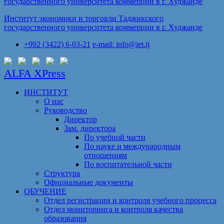
Институт экономики и торговли Таджикского
государственного университета коммерции в г. Худжанде
+992 (3422) 6-03-21
e-mail: info@iet.tj
ALFA XPress
ИНСТИТУТ
О нас
Руководство
Директор
Зам. директора
По учебной части
По науке и международным
отношениям
По воспитательной части
Структура
Официальные документы
ОБУЧЕНИЕ
Отдел регистрации и контроля учебного процесса
Отдел мониторинга и контроля качества
образования