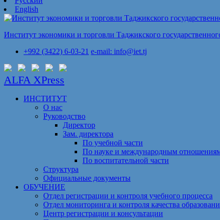
Русский
English
Институт экономики и торговли Таджикского государственного
+992 (3422) 6-03-21
e-mail: info@iet.tj
ALFA XPress
ИНСТИТУТ
О нас
Руководство
Директор
Зам. директора
По учебной части
По науке и международным отношения
По воспитательной части
Структура
Официальные документы
ОБУЧЕНИЕ
Отдел регистрации и контроля учебного процесса
Отдел мониторинга и контроля качества образовани
Центр регистрации и консультации