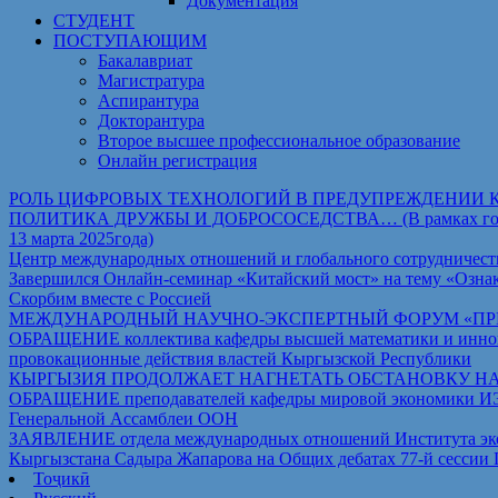
Документация
СТУДЕНТ
ПОСТУПАЮЩИМ
Бакалавриат
Магистратура
Аспирантура
Докторантура
Второе высшее профессиональное образование
Онлайн регистрация
РОЛЬ ЦИФРОВЫХ ТЕХНОЛОГИЙ В ПРЕДУПРЕЖДЕНИИ 
ПОЛИТИКА ДРУЖБЫ И ДОБРОСОСЕДСТВА… (В рамках государст
13 марта 2025года)
Центр международных отношений и глобального сотрудничест
Завершился Онлайн-семинар «Китайский мост» на тему «Ознак
Скорбим вместе с Россией
МЕЖДУНАРОДНЫЙ НАУЧНО-ЭКСПЕРТНЫЙ ФОРУМ «ПРИ
ОБРАЩЕНИЕ коллектива кафедры высшей математики и иннова
провокационные действия властей Кыргызской Республики
КЫРГЫЗИЯ ПРОДОЛЖАЕТ НАГНЕТАТЬ ОБСТАНОВКУ Н
ОБРАЩЕНИЕ преподавателей кафедры мировой экономики ИЭТ Т
Генеральной Ассамблеи ООН
ЗАЯВЛЕНИЕ отдела международных отношений Института экон
Кыргызстана Садыра Жапарова на Общих дебатах 77-й сессии
Тоҷикӣ