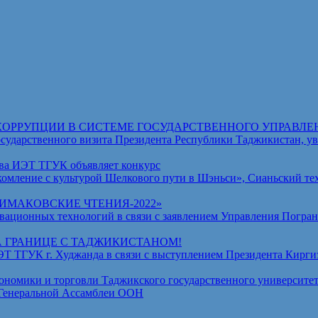
КОРРУПЦИИ В СИСТЕМЕ ГОСУДАРСТВЕННОГО УПРАВЛЕ
венного визита Президента Республики Таджикистан, уваж
ва ИЭТ ТГУК объявляет конкурс
омление с культурой Шелкового пути в Шэньси», Сианьский те
МАКОВСКИЕ ЧТЕНИЯ-2022»
ционных технологий в связи с заявлением Управления Погран
А ГРАНИЦЕ С ТАДЖИКИСТАНОМ!
ГУК г. Худжанда в связи с выступлением Президента Киргизс
омики и торговли Таджикского государственного университет
 Генеральной Ассамблеи ООН