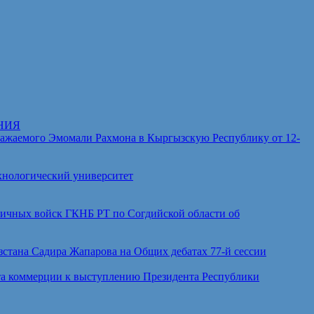
НИЯ
аемого Эмомали Рахмона в Кыргызскую Республику от 12-
хнологический университет
ичных войск ГКНБ РТ по Согдийской области об
тана Садира Жапарова на Общих дебатах 77-й сессии
а коммерции к выступлению Президента Республики