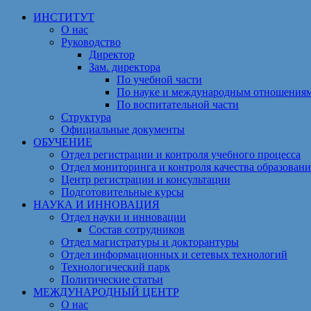
Перейти
ИНСТИТУТ
к
О нас
содержимому
Руководство
Директор
Зам. директора
По учебной части
По науке и международным отношения
По воспитательной части
Структура
Официальные документы
ОБУЧЕНИЕ
Отдел регистрации и контроля учебного процесса
Отдел мониторинга и контроля качества образовани
Центр регистрации и консультации
Подготовительные курсы
НАУКА И ИННОВАЦИЯ
Отдел науки и инновации
Состав сотрудников
Отдел магистратуры и докторантуры
Отдел информационных и сетевых технологий
Технологический парк
Политические статьи
МЕЖДУНАРОДНЫЙ ЦЕНТР
О нас