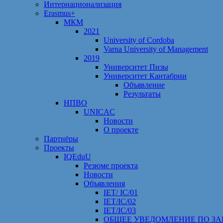
Интернационализация
Erasmus+
МКМ
2021
University of Cordoba
Varna University of Management
2019
Университет Пизы
Университет Кантабрии
Объявление
Результаты
НПВО
UNICAC
Новости
О проекте
Партнёры
Проекты
IQEduU
Резюме проекта
Новости
Объявления
IET/ IC/01
IET/IC/02
IET/IC/03
ОБЩЕЕ УВЕДОМЛЕНИЕ ПО ЗА