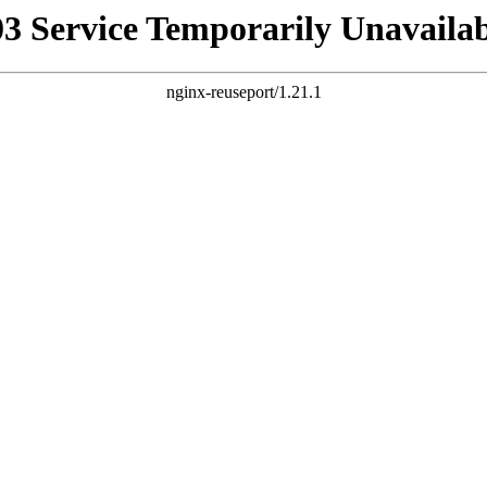
03 Service Temporarily Unavailab
nginx-reuseport/1.21.1