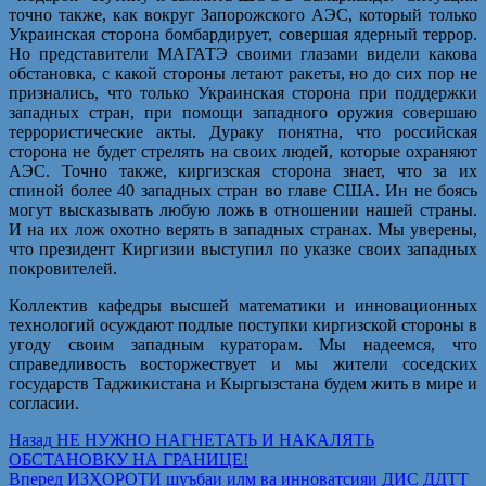
точно также, как вокруг Запорожского АЭС, который только
Украинская сторона бомбардирует, совершая ядерный террор.
Но представители МАГАТЭ своими глазами видели какова
обстановка, с какой стороны летают ракеты, но до сих пор не
признались, что только Украинская сторона при поддержки
западных стран, при помощи западного оружия совершаю
террористические акты. Дураку понятна, что российская
сторона не будет стрелять на своих людей, которые охраняют
АЭС. Точно также, киргизская сторона знает, что за их
спиной более 40 западных стран во главе США. Ин не боясь
могут высказывать любую ложь в отношении нашей страны.
И на их лож охотно верять в западных странах. Мы уверены,
что президент Киргизии выступил по указке своих западных
покровителей.
Коллектив кафедры высшей математики и инновационных
технологий осуждают подлые поступки киргизской стороны в
угоду своим западным кураторам. Мы надеемся, что
справедливость восторжествует и мы жители соседских
государств Таджикистана и Кыргызстана будем жить в мире и
согласии.
Навигация
Предыдущая
Назад
НЕ НУЖНО НАГНЕТАТЬ И НАКАЛЯТЬ
запись:
ОБСТАНОВКУ НА ГРАНИЦЕ!
по
Следующая
Вперед
ИЗҲОРОТИ шуъбаи илм ва инноватсияи ДИС ДДТТ