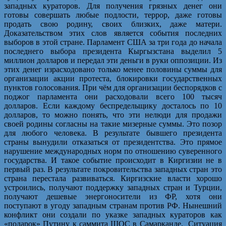
западных кураторов. Для получения грязных денег они
готовы совершать любые подлости, террор, даже готовы
продать свою родину, своих близких, даже матери.
Доказательством этих слов является события последних
выборов в этой стране. Парламент США за три года до начала
последнего выбора президента Кыргызстана выделил 5
миллион долларов и передал эти деньги в руки оппозиции. Из
этих денег израсходовано только менее половины суммы для
организации акции протеста, блокировки государственных
пунктов голосования. При чём для организации беспорядков с
поджог парламента они расходовали всего 100 тысяч
долларов. Если каждому беспредельщику досталось по 10
долларов, то можно понять, что эти нелюди для продажи
своей родины согласны на такие мизерные суммы. Это позор
для любого человека. В результате бывшего президента
страны вынудили отказаться от президентства. Это прямое
нарушение международных норм по отношению суверенного
государства. И такое событие происходит в Киргизии не в
первый раз. В результате покровительства западных стран это
страна перестала развиваться. Киргизские власти хорошо
устроились, получают поддержку западных стран и Турции,
получают дешевые энергоносители из ФР, хотя они
поступают в угоду западным странам против РФ. Нынешний
конфликт они создали по указке западных кураторов как
«подарок» Путину к саммита ШОС в Самарканде. Ситуация