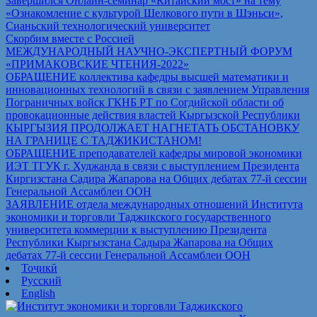
Завершился Онлайн-семинар «Китайский мост» на тему
«Ознакомление с культурой Шелкового пути в Шэньси»,
Сианьский технологический университет
Скорбим вместе с Россией
МЕЖДУНАРОДНЫЙ НАУЧНО-ЭКСПЕРТНЫЙ ФОРУМ
«ПРИМАКОВСКИЕ ЧТЕНИЯ-2022»
ОБРАЩЕНИЕ коллектива кафедры высшей математики и
инновационных технологий в связи с заявлением Управления
Пограничных войск ГКНБ РТ по Согдийской области об
провокационные действия властей Кыргызской Республики
КЫРГЫЗИЯ ПРОДОЛЖАЕТ НАГНЕТАТЬ ОБСТАНОВКУ
НА ГРАНИЦЕ С ТАДЖИКИСТАНОМ!
ОБРАЩЕНИЕ преподавателей кафедры мировой экономики
ИЭТ ТГУК г. Худжанда в связи с выступлением Президента
Киргизстана Садира Жапарова на Общих дебатах 77-й сессии
Генеральной Ассамблеи ООН
ЗАЯВЛЕНИЕ отдела международных отношений Института
экономики и торговли Таджикского государственного
университета коммерции к выступлению Президента
Республики Кыргызстана Садыра Жапарова на Общих
дебатах 77-й сессии Генеральной Ассамблеи ООН
Тоҷикӣ
Русский
English