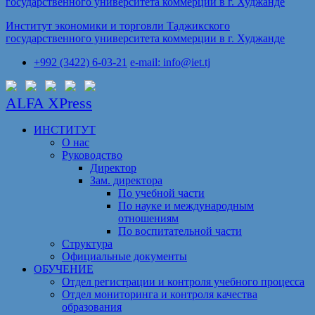
Институт экономики и торговли Таджикского
государственного университета коммерции в г. Худжанде
+992 (3422) 6-03-21
e-mail: info@iet.tj
ALFA XPress
ИНСТИТУТ
О нас
Руководство
Директор
Зам. директора
По учебной части
По науке и международным
отношениям
По воспитательной части
Структура
Официальные документы
ОБУЧЕНИЕ
Отдел регистрации и контроля учебного процесса
Отдел мониторинга и контроля качества
образования