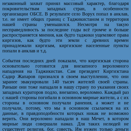
незаконный захват принял массовый характер, благодаря
покровительствам западных стран, в особенности
организации ОБСЕ. В результате село Ворух попал в анклав,
т.е. не имеет общих границ с Таджикистаном и территория
нашей страны уменьшился. Несмотря на такую
несправедливость за последние годы всё громче и больше
распространяется мнения, как будто таджики ущемляют права
киргизов, как будто эти земли с древних времен
принадлежали киргизам, киргизские населенные пункты
попали в анклав и т.д.
События последних дней показали, что киргизская сторона
основательно готовится для внезапного вероломного
нападения на Таджикистан. Сам президент Киргизстана
Садир Жапаров признался в своем выступлении, что они
заранее эвакуировали 140 тысяч жителей своей страны.
Раньше они тоже нападали в нашу страну по указания своих
западных кураторов подло, внезапно, вероломно. Каждый раз
с нашей стороны погибали в основном мирные жители, а с их
стороны в основном получали ранения, а может и не
получали, потому, что мы в основном ссылаемся на их
данные, в правдоподобности которых никак не возможно
верить. Они вероломно нападали в наш Мечет, в котором
мирные люди совершали намаз. Для таких нелюдей не
существует религия, бог, совесть. Им нужен только деньги