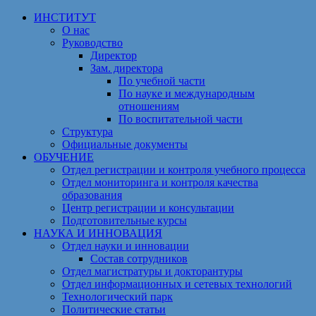
Перейти
ИНСТИТУТ
к
О нас
содержимому
Руководство
Директор
Зам. директора
По учебной части
По науке и международным
отношениям
По воспитательной части
Структура
Официальные документы
ОБУЧЕНИЕ
Отдел регистрации и контроля учебного процесса
Отдел мониторинга и контроля качества
образования
Центр регистрации и консультации
Подготовительные курсы
НАУКА И ИННОВАЦИЯ
Отдел науки и инновации
Состав сотрудников
Отдел магистратуры и докторантуры
Отдел информационных и сетевых технологий
Технологический парк
Политические статьи