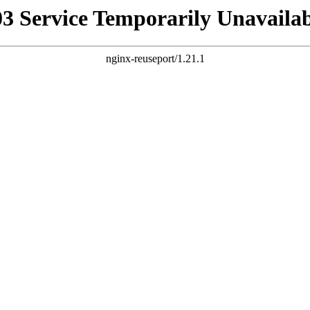
03 Service Temporarily Unavailab
nginx-reuseport/1.21.1