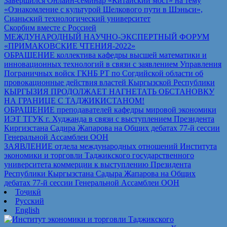
Завершился Онлайн-семинар «Китайский мост» на тему
«Ознакомление с культурой Шелкового пути в Шэньси»,
Сианьский технологический университет
Скорбим вместе с Россией
МЕЖДУНАРОДНЫЙ НАУЧНО-ЭКСПЕРТНЫЙ ФОРУМ
«ПРИМАКОВСКИЕ ЧТЕНИЯ-2022»
ОБРАЩЕНИЕ коллектива кафедры высшей математики и
инновационных технологий в связи с заявлением Управления
Пограничных войск ГКНБ РТ по Согдийской области об
провокационные действия властей Кыргызской Республики
КЫРГЫЗИЯ ПРОДОЛЖАЕТ НАГНЕТАТЬ ОБСТАНОВКУ
НА ГРАНИЦЕ С ТАДЖИКИСТАНОМ!
ОБРАЩЕНИЕ преподавателей кафедры мировой экономики
ИЭТ ТГУК г. Худжанда в связи с выступлением Президента
Киргизстана Садира Жапарова на Общих дебатах 77-й сессии
Генеральной Ассамблеи ООН
ЗАЯВЛЕНИЕ отдела международных отношений Института
экономики и торговли Таджикского государственного
университета коммерции к выступлению Президента
Республики Кыргызстана Садыра Жапарова на Общих
дебатах 77-й сессии Генеральной Ассамблеи ООН
Тоҷикӣ
Русский
English