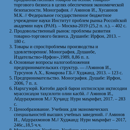
торгового бизнеса в целях обеспечения экономической
безопасности. Монография. // Аминов И., Хусаинов
М.К. // Федеральное государственное бюджетное
учреждение науки Институт проблем рынка Российской
академии наук (РАН). – Москва-2019 (25,2 п. л.). – 402 с.
Продовольственный рынок: проблемы развития
товарно-торгового бизнеса. Душанбе: Ирфон, 2013. –
180 с.
Товары и спрос/проблемы производства и
удовлетворения/. Монография, Душанбе,
Издательство«Ирфон»,1989, 8,86 п. л.
Основные вопросы налогообложения
предпринимательских структур. — //Аминов И.,
Турсунов А.Х., Комарова Г.Б.// Худжанд, 2013. – 123 с.
Предпринимательство. Монография. Душабе: Ирфон,
2006, 7 п. л.
Нархгузорӣ. Китоби дарсӣ барои ихтисосҳои иқтисодии
муассисаҳои таҳсилоти олии касбӣ. // Аминов И.,
Абдураҳмонов М.// Хуҷанд: Нури маърифат, 2017. – 283
с.
Ценообразование. Учебник для экономических
специальностей высших учебных заведений. // Аминов
И., Абдурахмонов М.// Худжанд: Нури маърифат – 2017,
246с.,18,5 ч.ч.