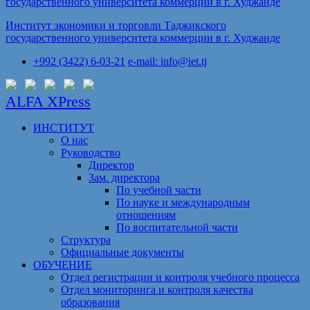
Институт экономики и торговли Таджикского
государственного университета коммерции в г. Худжанде
+992 (3422) 6-03-21
e-mail: info@iet.tj
ALFA XPress
ИНСТИТУТ
О нас
Руководство
Директор
Зам. директора
По учебной части
По науке и международным
отношениям
По воспитательной части
Структура
Официальные документы
ОБУЧЕНИЕ
Отдел регистрации и контроля учебного процесса
Отдел мониторинга и контроля качества
образования