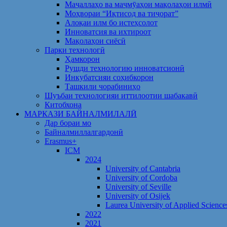
Маҷаллаҳо ва маҷмӯаҳои мақолаҳои илмӣ
Моҳвораи “Иқтисод ва тиҷорат”
Алоқаи илм бо истеҳсолот
Инноватсия ва ихтироот
Мақолаҳои сиёсӣ
Парки технологӣ
Ҳамкорон
Рушди технологию инноватсионӣ
Инкубатсияи соҳибкорон
Ташкили чорабиниҳо
Шуъбаи технологияи иттилоотии шабакавӣ
Китобхона
МАРКАЗИ БАЙНАЛМИЛАЛӢ
Дар бораи мо
Байналмиллалгардонӣ
Erasmus+
ICM
2024
University of Cantabria
University of Cordoba
University of Seville
University of Osijek
Laurea University of Applied Science
2022
2021