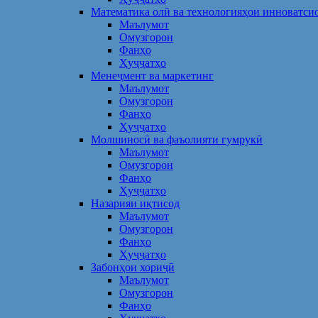
Математика олӣ ва технологияҳои инноватси
Маълумот
Омузгорон
Фанҳо
Ҳуҷҷатҳо
Менеҷмент ва маркетинг
Маълумот
Омузгорон
Фанҳо
Ҳуҷҷатҳо
Молшиносӣ ва фаъолияти гумрукӣ
Маълумот
Омузгорон
Фанҳо
Ҳуҷҷатҳо
Назарияи иқтисод
Маълумот
Омузгорон
Фанҳо
Ҳуҷҷатҳо
Забонҳои хориҷӣ
Маълумот
Омузгорон
Фанҳо