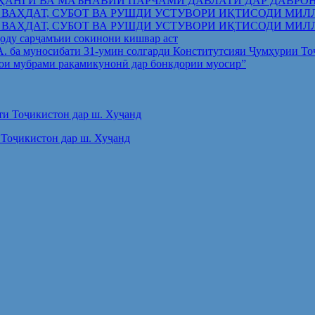
ҲАНГӢ ВА МАЪНАВИИ ПАРЧАМИ ДАВЛАТӢ ДАР ДАВРО
 ВАҲДАТ, СУБОТ ВА РУШДИ УСТУВОРИ ИҚТИСОДИ МИЛ
 ВАҲДАТ, СУБОТ ВА РУШДИ УСТУВОРИ ИҚТИСОДИ МИЛ
оду сарҷамъии сокинони кишвар аст
.А. ба муносибати 31-умин солгарди Конститутсияи Ҷумҳурии Т
ои мубрами рақамикунонӣ дар бонкдории муосир”
Тоҷикистон дар ш. Хуҷанд