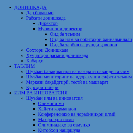
Skip
ДОНИШКАДА
to
Дар бораи мо
content
Раёсати донишкада
Директор
Муовинони директор
Оид ба таълим
Оид ба илм ва робитаҳои байналмилалӣ
Оид ба тарбия ва рушди ҷавонон
Сохтори Донишкада
Ҳуҷҷатҳои расмии донишкада
Хабарҳо
ТАЪЛИМ
Шуъбаи банақшагирӣ ва назорати раванди таълим
Шуъбаи мониторинг ва идоракунии сифати таълим
Маркази бақайдгирӣ, тестӣ ва машварат
Курсҳои тайёрӣ
ИЛМ ВА ИННОВАТСИЯ
Шуъбаи илм ва инноватсия
Олимони мо
Ҳайати кормандон
Конференсияҳо ва чорабиниҳои илмӣ
Маҳфилҳои илмӣ
Олимпиадаҳо ва озмунҳо
Китобҳои нашршуда