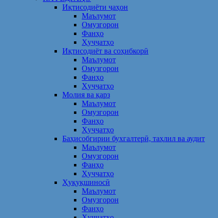
Иқтисодиёти ҷаҳон
Маълумот
Омузгорон
Фанҳо
Ҳуҷҷатҳо
Иқтисодиёт ва соҳибкорӣ
Маълумот
Омузгорон
Фанҳо
Ҳуҷҷатҳо
Молия ва қарз
Маълумот
Омузгорон
Фанҳо
Ҳуҷҷатҳо
Баҳисобгирии бухгалтерӣ, таҳлил ва аудит
Маълумот
Омузгорон
Фанҳо
Ҳуҷҷатҳо
Ҳуқуқшиносӣ
Маълумот
Омузгорон
Фанҳо
Ҳуҷҷатҳо