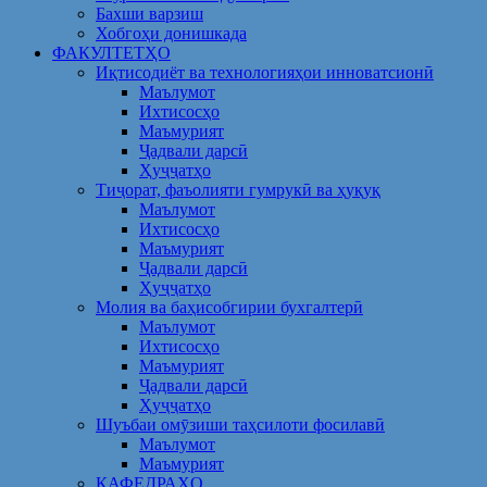
Бахши варзиш
Хобгоҳи донишкада
ФАКУЛТЕТҲО
Иқтисодиёт ва технологияҳои инноватсионӣ
Маълумот
Ихтисосҳо
Маъмурият
Ҷадвали дарсӣ
Ҳуҷҷатҳо
Тиҷорат, фаъолияти гумрукӣ ва ҳуқуқ
Маълумот
Ихтисосҳо
Маъмурият
Ҷадвали дарсӣ
Ҳуҷҷатҳо
Молия ва баҳисобгирии бухгалтерӣ
Маълумот
Ихтисосҳо
Маъмурият
Ҷадвали дарсӣ
Ҳуҷҷатҳо
Шуъбаи омӯзиши таҳсилоти фосилавӣ
Маълумот
Маъмурият
КАФЕДРАҲО