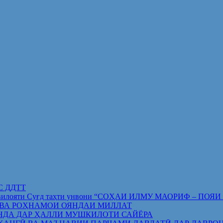
ИС ДДТТ
орифи вилояти Суғд таҳти унвони “СОҲАИ ИЛМУ МАОРИФ –
 ВА РОҲНАМОИ ОЯНДАИ МИЛЛАТ
НДА ДАР ҲАЛЛИ МУШКИЛОТИ САЙЁРА