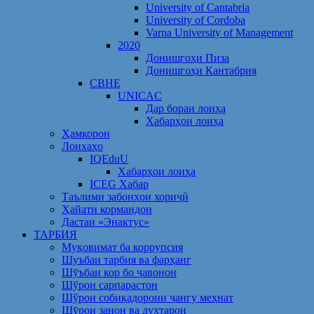
University of Cantabria
University of Cordoba
Varna University of Management
2020
Донишгоҳи Пиза
Донишгоҳи Кантабрия
CBHE
UNICAC
Дар бораи лоиҳа
Хабарҳои лоиҳа
Ҳамкорон
Лоихаҳо
IQEduU
Хабарҳои лоиҳа
ICEG Хабар
Таълими забонҳои хориҷӣ
Ҳайати кормандон
Дастаи «Энактус»
ТАРБИЯ
Муқовимат ба коррупсия
Шуъбаи тарбия ва фарҳанг
Шӯъбаи кор бо ҷавонон
Шўрои сарпарастон
Шўрои собиқадорони ҷангу меҳнат
Шӯрои занон ва духтарон