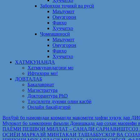
Ҳуҷҷатҳо
Забонҳои тоҷикӣ ва русӣ
Маълумот
Омузгорон
Фанҳо
Ҳуҷҷатҳо
Ҷомеашиносӣ
Маълумот
Омузгорон
Фанҳо
Ҳуҷҷатҳо
ХАТМКУНАНДА
Хатмкунандагони мо
Ифтихори мо!
ДОВТАЛАБ
Бакалавриат
Магистратура
Докторантура PhD
Таҳсилоти дуюми олии касбӣ
Онлайн бақайдгирӣ
Вохўрӣ бо намояндаи корманди мақомоти ҳифзи ҳуқуқ дар Д
Мулоқот бо ҳамкорони фаъоли Донишкада дар соҳаи ма
ПАЁМИ ПЕШВОИ МИЛЛАТ – САНАДИ САРНАВИШТСОЗ
ОСИЁИ МАРКАЗӢ МИНТАҚАИ ТАШАББУСКОР ВА СОЗА