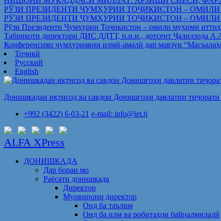
НИШОНИ МУҚАДДАСИ МИЛЛАТ: АРЗИШИ СИЁСӢ, ФАР
РӮЗИ ПРЕЗИДЕНТИ ҶУМҲУРИИ ТОҶИКИСТОН – ОМИЛИ
РӮЗИ ПРЕЗИДЕНТИ ҶУМҲУРИИ ТОҶИКИСТОН – ОМИЛИ
Рўзи Президенти Ҷумҳурии Тоҷикистон – омили муҳими иттиҳ
Табрикоти директори ДИС ДДТТ, н.и.и., дотсент Ҷалилзода А
Конференсияи ҷумҳуриявии илмӣ-амалӣ дар мавзуи “Масъалаҳ
Тоҷикӣ
Русский
English
Донишкадаи иқтисод ва савдои Донишгоҳи давлатии тиҷорати 
+992 (3422) 6-03-21
e-mail: info@iet.tj
ALFA XPress
ДОНИШКАДА
Дар бораи мо
Раёсати донишкада
Директор
Муовинони директор
Оид ба таълим
Оид ба илм ва робитаҳои байналмилалӣ