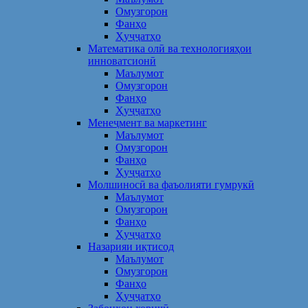
Омузгорон
Фанҳо
Ҳуҷҷатҳо
Математика олӣ ва технологияҳои
инноватсионӣ
Маълумот
Омузгорон
Фанҳо
Ҳуҷҷатҳо
Менеҷмент ва маркетинг
Маълумот
Омузгорон
Фанҳо
Ҳуҷҷатҳо
Молшиносӣ ва фаъолияти гумрукӣ
Маълумот
Омузгорон
Фанҳо
Ҳуҷҷатҳо
Назарияи иқтисод
Маълумот
Омузгорон
Фанҳо
Ҳуҷҷатҳо