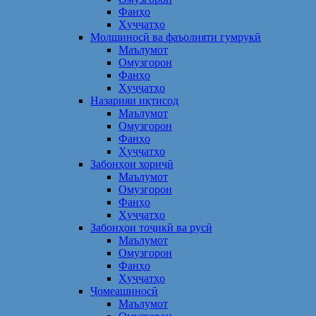
Фанҳо
Ҳуҷҷатҳо
Молшиносӣ ва фаъолияти гумрукӣ
Маълумот
Омузгорон
Фанҳо
Ҳуҷҷатҳо
Назарияи иқтисод
Маълумот
Омузгорон
Фанҳо
Ҳуҷҷатҳо
Забонҳои хориҷӣ
Маълумот
Омузгорон
Фанҳо
Ҳуҷҷатҳо
Забонҳои тоҷикӣ ва русӣ
Маълумот
Омузгорон
Фанҳо
Ҳуҷҷатҳо
Ҷомеашиносӣ
Маълумот