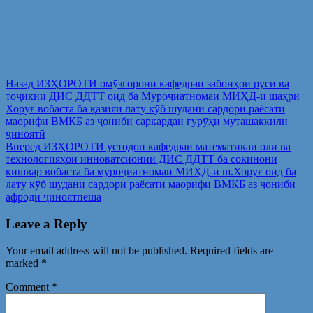
Post
Предыдущая
Назад
ИЗҲОРОТИ омӯзгорони кафедраи забонҳои русӣ ва
запись:
тоҷикии ДИС ДДТТ оид ба Муроҷиатномаи МИҲД-и шаҳри
navigation
Хоруғ вобаста ба қазияи лату кӯб шудани сардори раёсати
маорифи ВМКБ аз ҷониби саркардаи гурӯҳи муташаккили
ҷиноятӣ
Следующая
Вперед
ИЗҲОРОТИ устодон кафедраи математикаи олӣ ва
запись:
технологияҳои инноватсионии ДИС ДДТТ ба сокинони
кишвар вобаста ба муроҷиатномаи МИҲД-и ш.Хоруғ оид ба
лату кӯб шудани сардори раёсати маорифи ВМКБ аз ҷониби
афроди ҷиноятпеша
Leave a Reply
Your email address will not be published.
Required fields are
marked
*
Comment
*