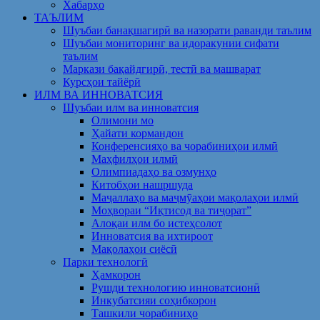
Хабарҳо
ТАЪЛИМ
Шуъбаи банақшагирӣ ва назорати раванди таълим
Шуъбаи мониторинг ва идоракунии сифати
таълим
Маркази бақайдгирӣ, тестӣ ва машварат
Курсҳои тайёрӣ
ИЛМ ВА ИННОВАТСИЯ
Шуъбаи илм ва инноватсия
Олимони мо
Ҳайати кормандон
Конференсияҳо ва чорабиниҳои илмӣ
Маҳфилҳои илмӣ
Олимпиадаҳо ва озмунҳо
Китобҳои нашршуда
Маҷаллаҳо ва маҷмӯаҳои мақолаҳои илмӣ
Моҳвораи “Иқтисод ва тиҷорат”
Алоқаи илм бо истеҳсолот
Инноватсия ва ихтироот
Мақолаҳои сиёсӣ
Парки технологӣ
Ҳамкорон
Рушди технологию инноватсионӣ
Инкубатсияи соҳибкорон
Ташкили чорабиниҳо