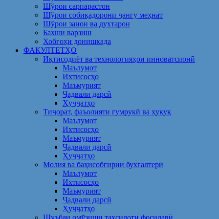
Шўрои сарпарастон
Шўрои собиқадорони ҷангу меҳнат
Шӯрои занон ва духтарон
Бахши варзиш
Хобгоҳи донишкада
ФАКУЛТЕТҲО
Иқтисодиёт ва технологияҳои инноватсионӣ
Маълумот
Ихтисосҳо
Маъмурият
Ҷадвали дарсӣ
Ҳуҷҷатҳо
Тиҷорат, фаъолияти гумрукӣ ва ҳуқуқ
Маълумот
Ихтисосҳо
Маъмурият
Ҷадвали дарсӣ
Ҳуҷҷатҳо
Молия ва баҳисобгирии бухгалтерӣ
Маълумот
Ихтисосҳо
Маъмурият
Ҷадвали дарсӣ
Ҳуҷҷатҳо
Шуъбаи омӯзиши таҳсилоти фосилавӣ