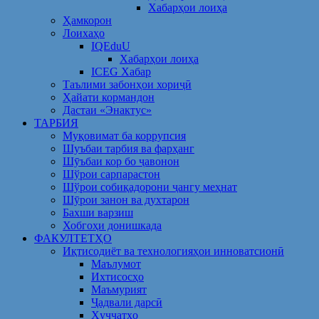
Хабарҳои лоиҳа
Ҳамкорон
Лоихаҳо
IQEduU
Хабарҳои лоиҳа
ICEG Хабар
Таълими забонҳои хориҷӣ
Ҳайати кормандон
Дастаи «Энактус»
ТАРБИЯ
Муқовимат ба коррупсия
Шуъбаи тарбия ва фарҳанг
Шӯъбаи кор бо ҷавонон
Шўрои сарпарастон
Шўрои собиқадорони ҷангу меҳнат
Шӯрои занон ва духтарон
Бахши варзиш
Хобгоҳи донишкада
ФАКУЛТЕТҲО
Иқтисодиёт ва технологияҳои инноватсионӣ
Маълумот
Ихтисосҳо
Маъмурият
Ҷадвали дарсӣ
Ҳуҷҷатҳо