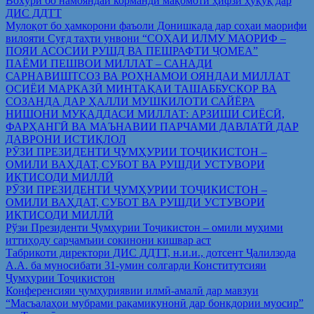
Вохўрӣ бо намояндаи корманди мақомоти ҳифзи ҳуқуқ дар
ДИС ДДТТ
Мулоқот бо ҳамкорони фаъоли Донишкада дар соҳаи маорифи
вилояти Суғд таҳти унвони “СОҲАИ ИЛМУ МАОРИФ –
ПОЯИ АСОСИИ РУШД ВА ПЕШРАФТИ ҶОМЕА”
ПАЁМИ ПЕШВОИ МИЛЛАТ – САНАДИ
САРНАВИШТСОЗ ВА РОҲНАМОИ ОЯНДАИ МИЛЛАТ
ОСИЁИ МАРКАЗӢ МИНТАҚАИ ТАШАББУСКОР ВА
СОЗАНДА ДАР ҲАЛЛИ МУШКИЛОТИ САЙЁРА
НИШОНИ МУҚАДДАСИ МИЛЛАТ: АРЗИШИ СИЁСӢ,
ФАРҲАНГӢ ВА МАЪНАВИИ ПАРЧАМИ ДАВЛАТӢ ДАР
ДАВРОНИ ИСТИҚЛОЛ
РӮЗИ ПРЕЗИДЕНТИ ҶУМҲУРИИ ТОҶИКИСТОН –
ОМИЛИ ВАҲДАТ, СУБОТ ВА РУШДИ УСТУВОРИ
ИҚТИСОДИ МИЛЛӢ
РӮЗИ ПРЕЗИДЕНТИ ҶУМҲУРИИ ТОҶИКИСТОН –
ОМИЛИ ВАҲДАТ, СУБОТ ВА РУШДИ УСТУВОРИ
ИҚТИСОДИ МИЛЛӢ
Рўзи Президенти Ҷумҳурии Тоҷикистон – омили муҳими
иттиҳоду сарҷамъии сокинони кишвар аст
Табрикоти директори ДИС ДДТТ, н.и.и., дотсент Ҷалилзода
А.А. ба муносибати 31-умин солгарди Конститутсияи
Ҷумҳурии Тоҷикистон
Конференсияи ҷумҳуриявии илмӣ-амалӣ дар мавзуи
“Масъалаҳои мубрами рақамикунонӣ дар бонкдории муосир”