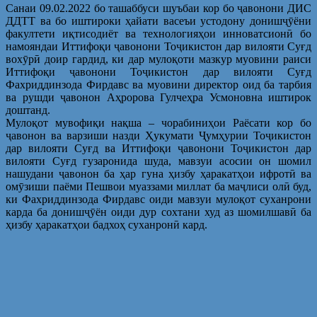
Санаи 09.02.2022 бо ташаббуси шуъбаи кор бо ҷавонони ДИС
ДДТТ ва бо иштироки ҳайати васеъи устодону донишҷӯёни
факултети иқтисодиёт ва технологияҳои инноватсионӣ бо
намояндаи Иттифоқи ҷавонони Тоҷикистон дар вилояти Суғд
вохӯрӣ доир гардид, ки дар мулоқоти мазкур муовини раиси
Иттифоқи ҷавонони Тоҷикистон дар вилояти Суғд
Фахриддинзода Фирдавс ва муовини директор оид ба тарбия
ва рушди ҷавонон Аҳророва Гулчеҳра Усмоновна иштирок
доштанд.
Мулоқот мувофиқи нақша – чорабиниҳои Раёсати кор бо
ҷавонон ва варзиши назди Ҳукумати Ҷумҳурии Тоҷикистон
дар вилояти Суғд ва Иттифоқи ҷавонони Тоҷикистон дар
вилояти Суғд гузаронида шуда, мавзуи асосии он шомил
нашудани ҷавонон ба ҳар гуна ҳизбу ҳаракатҳои ифротӣ ва
омӯзиши паёми Пешвои муаззами миллат ба маҷлиси олӣ буд,
ки Фахриддинзода Фирдавс оиди мавзуи мулоқот суханрони
карда ба донишҷӯён оиди дур сохтани худ аз шомилшавӣ ба
ҳизбу ҳаракатҳои бадхоҳ суханронӣ кард.