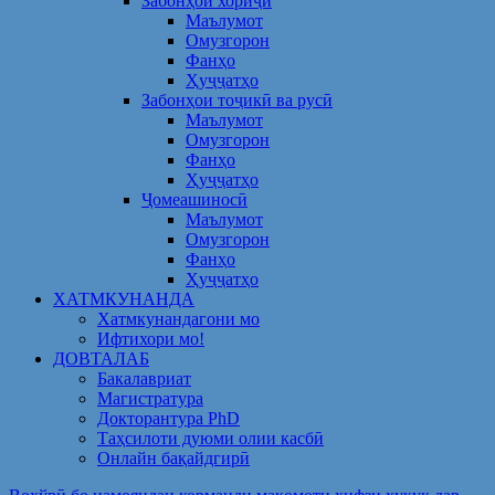
Забонҳои хориҷӣ
Маълумот
Омузгорон
Фанҳо
Ҳуҷҷатҳо
Забонҳои тоҷикӣ ва русӣ
Маълумот
Омузгорон
Фанҳо
Ҳуҷҷатҳо
Ҷомеашиносӣ
Маълумот
Омузгорон
Фанҳо
Ҳуҷҷатҳо
ХАТМКУНАНДА
Хатмкунандагони мо
Ифтихори мо!
ДОВТАЛАБ
Бакалавриат
Магистратура
Докторантура PhD
Таҳсилоти дуюми олии касбӣ
Онлайн бақайдгирӣ