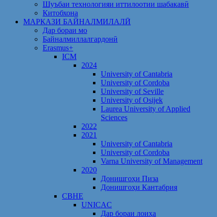
Шуъбаи технологияи иттилоотии шабакавӣ
Китобхона
МАРКАЗИ БАЙНАЛМИЛАЛӢ
Дар бораи мо
Байналмиллалгардонӣ
Erasmus+
ICM
2024
University of Cantabria
University of Cordoba
University of Seville
University of Osijek
Laurea University of Applied
Sciences
2022
2021
University of Cantabria
University of Cordoba
Varna University of Management
2020
Донишгоҳи Пиза
Донишгоҳи Кантабрия
CBHE
UNICAC
Дар бораи лоиҳа