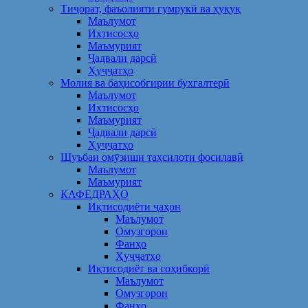
Тиҷорат, фаъолияти гумрукӣ ва ҳуқуқ
Маълумот
Ихтисосҳо
Маъмурият
Ҷадвали дарсӣ
Ҳуҷҷатҳо
Молия ва баҳисобгирии бухгалтерӣ
Маълумот
Ихтисосҳо
Маъмурият
Ҷадвали дарсӣ
Ҳуҷҷатҳо
Шуъбаи омӯзиши таҳсилоти фосилавӣ
Маълумот
Маъмурият
КАФЕДРАҲО
Иқтисодиёти ҷаҳон
Маълумот
Омузгорон
Фанҳо
Ҳуҷҷатҳо
Иқтисодиёт ва соҳибкорӣ
Маълумот
Омузгорон
Фанҳо