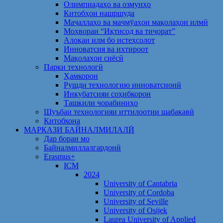
Олимпиадаҳо ва озмунҳо
Китобҳои нашршуда
Маҷаллаҳо ва маҷмӯаҳои мақолаҳои илмӣ
Моҳвораи “Иқтисод ва тиҷорат”
Алоқаи илм бо истеҳсолот
Инноватсия ва ихтироот
Мақолаҳои сиёсӣ
Парки технологӣ
Ҳамкорон
Рушди технологию инноватсионӣ
Инкубатсияи соҳибкорон
Ташкили чорабиниҳо
Шуъбаи технологияи иттилоотии шабакавӣ
Китобхона
МАРКАЗИ БАЙНАЛМИЛАЛӢ
Дар бораи мо
Байналмиллалгардонӣ
Erasmus+
ICM
2024
University of Cantabria
University of Cordoba
University of Seville
University of Osijek
Laurea University of Applied