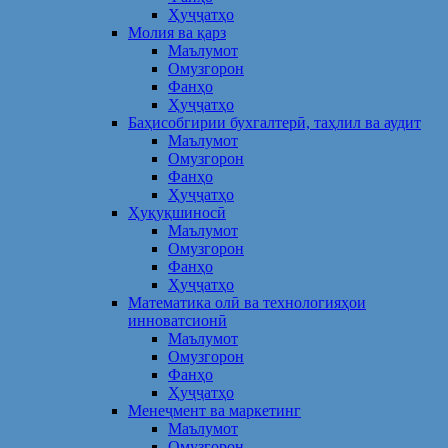
Ҳуҷҷатҳо
Молия ва қарз
Маълумот
Омузгорон
Фанҳо
Ҳуҷҷатҳо
Баҳисобгирии бухгалтерӣ, таҳлил ва аудит
Маълумот
Омузгорон
Фанҳо
Ҳуҷҷатҳо
Ҳуқуқшиносӣ
Маълумот
Омузгорон
Фанҳо
Ҳуҷҷатҳо
Математика олӣ ва технологияҳои
инноватсионӣ
Маълумот
Омузгорон
Фанҳо
Ҳуҷҷатҳо
Менеҷмент ва маркетинг
Маълумот
Омузгорон