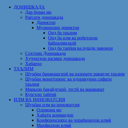
Skip
ДОНИШКАДА
to
Дар бораи мо
content
Раёсати донишкада
Директор
Муовинони директор
Оид ба таълим
Оид ба илм ва робитаҳои
байналмилалӣ
Оид ба тарбия ва рушди ҷавонон
Сохтори Донишкада
Ҳуҷҷатҳои расмии донишкада
Хабарҳо
ТАЪЛИМ
Шуъбаи банақшагирӣ ва назорати раванди таълим
Шуъбаи мониторинг ва идоракунии сифати
таълим
Маркази бақайдгирӣ, тестӣ ва машварат
Курсҳои тайёрӣ
ИЛМ ВА ИННОВАТСИЯ
Шуъбаи илм ва инноватсия
Олимони мо
Ҳайати кормандон
Конференсияҳо ва чорабиниҳои илмӣ
Маҳфилҳои илмӣ