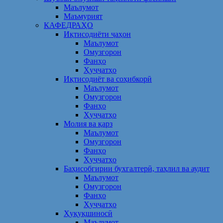
Маълумот
Маъмурият
КАФЕДРАҲО
Иқтисодиёти ҷаҳон
Маълумот
Омузгорон
Фанҳо
Ҳуҷҷатҳо
Иқтисодиёт ва соҳибкорӣ
Маълумот
Омузгорон
Фанҳо
Ҳуҷҷатҳо
Молия ва қарз
Маълумот
Омузгорон
Фанҳо
Ҳуҷҷатҳо
Баҳисобгирии бухгалтерӣ, таҳлил ва аудит
Маълумот
Омузгорон
Фанҳо
Ҳуҷҷатҳо
Ҳуқуқшиносӣ
Маълумот