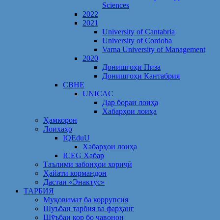
Sciences
2022
2021
University of Cantabria
University of Cordoba
Varna University of Management
2020
Донишгоҳи Пиза
Донишгоҳи Кантабрия
CBHE
UNICAC
Дар бораи лоиҳа
Хабарҳои лоиҳа
Ҳамкорон
Лоихаҳо
IQEduU
Хабарҳои лоиҳа
ICEG Хабар
Таълими забонҳои хориҷӣ
Ҳайати кормандон
Дастаи «Энактус»
ТАРБИЯ
Муқовимат ба коррупсия
Шуъбаи тарбия ва фарҳанг
Шӯъбаи кор бо ҷавонон