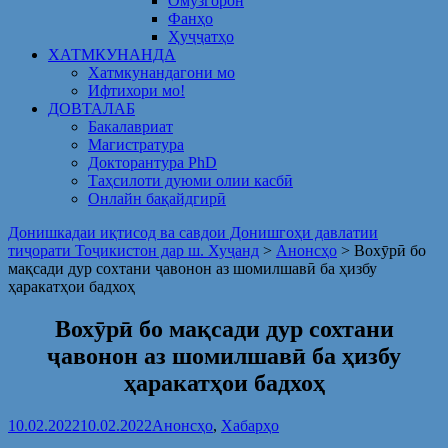
Омузгорон
Фанҳо
Ҳуҷҷатҳо
ХАТМКУНАНДА
Хатмкунандагони мо
Ифтихори мо!
ДОВТАЛАБ
Бакалавриат
Магистратура
Докторантура PhD
Таҳсилоти дуюми олии касбӣ
Онлайн бақайдгирӣ
Донишкадаи иқтисод ва савдои Донишгоҳи давлатии
тиҷорати Тоҷикистон дар ш. Хуҷанд
>
Анонсҳо
>
Вохӯрӣ бо
мақсади дур сохтани ҷавонон аз шомилшавӣ ба ҳизбу
ҳаракатҳои бадхоҳ
Вохӯрӣ бо мақсади дур сохтани
ҷавонон аз шомилшавӣ ба ҳизбу
ҳаракатҳои бадхоҳ
10.02.2022
10.02.2022
Анонсҳо
,
Хабарҳо