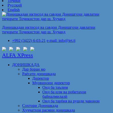
Тоҷикӣ
Русский
English
Донишкадаи иқтисод ва савдои Донишгоҳи давлатии
тиҷорати Тоҷикистон дар ш. Хуҷанд
+992 (3422) 6-03-21
e-mail: info@iet.tj
ALFA XPress
ДОНИШКАДА
Дар бораи мо
Раёсати донишкада
Директор
Муовинони директор
Оид ба таълим
Оид ба илм ва робитаҳои
байналмилалӣ
Оид ба тарбия ва рушди ҷавонон
Сохтори Донишкада
Ҳуҷҷатҳои расмии донишкада