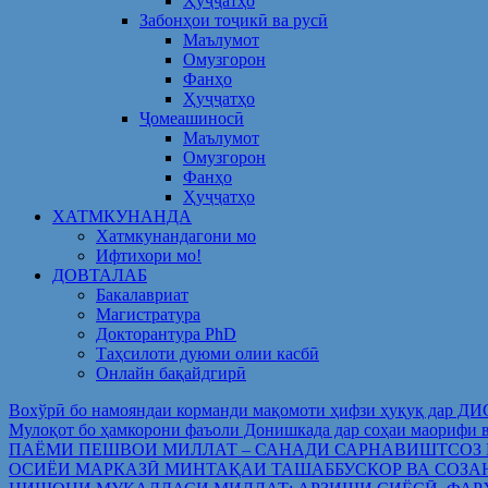
Ҳуҷҷатҳо
Забонҳои тоҷикӣ ва русӣ
Маълумот
Омузгорон
Фанҳо
Ҳуҷҷатҳо
Ҷомеашиносӣ
Маълумот
Омузгорон
Фанҳо
Ҳуҷҷатҳо
ХАТМКУНАНДА
Хатмкунандагони мо
Ифтихори мо!
ДОВТАЛАБ
Бакалавриат
Магистратура
Докторантура PhD
Таҳсилоти дуюми олии касбӣ
Онлайн бақайдгирӣ
Вохўрӣ бо намояндаи корманди мақомоти ҳифзи ҳуқуқ дар Д
Мулоқот бо ҳамкорони фаъоли Донишкада дар соҳаи ма
ПАЁМИ ПЕШВОИ МИЛЛАТ – САНАДИ САРНАВИШТСОЗ
ОСИЁИ МАРКАЗӢ МИНТАҚАИ ТАШАББУСКОР ВА СОЗА