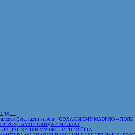
ИС ДДТТ
орифи вилояти Суғд таҳти унвони “СОҲАИ ИЛМУ МАОРИФ –
 ВА РОҲНАМОИ ОЯНДАИ МИЛЛАТ
НДА ДАР ҲАЛЛИ МУШКИЛОТИ САЙЁРА