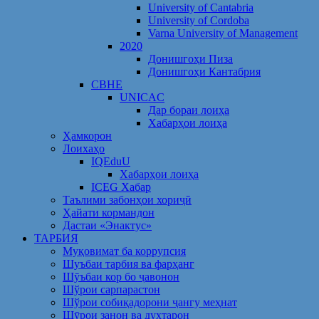
University of Cantabria
University of Cordoba
Varna University of Management
2020
Донишгоҳи Пиза
Донишгоҳи Кантабрия
CBHE
UNICAC
Дар бораи лоиҳа
Хабарҳои лоиҳа
Ҳамкорон
Лоихаҳо
IQEduU
Хабарҳои лоиҳа
ICEG Хабар
Таълими забонҳои хориҷӣ
Ҳайати кормандон
Дастаи «Энактус»
ТАРБИЯ
Муқовимат ба коррупсия
Шуъбаи тарбия ва фарҳанг
Шӯъбаи кор бо ҷавонон
Шўрои сарпарастон
Шўрои собиқадорони ҷангу меҳнат
Шӯрои занон ва духтарон