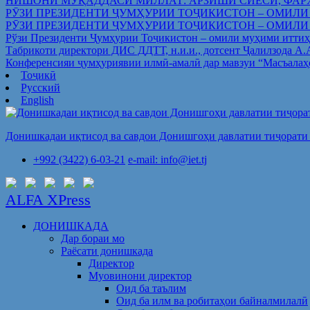
НИШОНИ МУҚАДДАСИ МИЛЛАТ: АРЗИШИ СИЁСӢ, ФАР
РӮЗИ ПРЕЗИДЕНТИ ҶУМҲУРИИ ТОҶИКИСТОН – ОМИЛИ
РӮЗИ ПРЕЗИДЕНТИ ҶУМҲУРИИ ТОҶИКИСТОН – ОМИЛИ
Рўзи Президенти Ҷумҳурии Тоҷикистон – омили муҳими иттиҳ
Табрикоти директори ДИС ДДТТ, н.и.и., дотсент Ҷалилзода А
Конференсияи ҷумҳуриявии илмӣ-амалӣ дар мавзуи “Масъалаҳ
Тоҷикӣ
Русский
English
Донишкадаи иқтисод ва савдои Донишгоҳи давлатии тиҷорати 
+992 (3422) 6-03-21
e-mail: info@iet.tj
ALFA XPress
ДОНИШКАДА
Дар бораи мо
Раёсати донишкада
Директор
Муовинони директор
Оид ба таълим
Оид ба илм ва робитаҳои байналмилалӣ