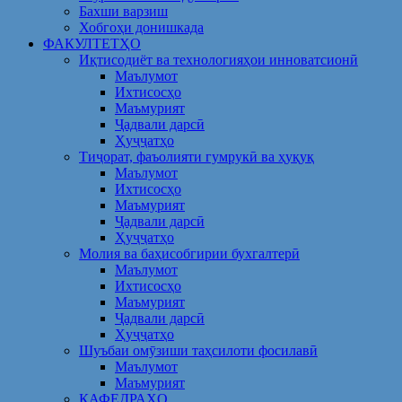
Бахши варзиш
Хобгоҳи донишкада
ФАКУЛТЕТҲО
Иқтисодиёт ва технологияҳои инноватсионӣ
Маълумот
Ихтисосҳо
Маъмурият
Ҷадвали дарсӣ
Ҳуҷҷатҳо
Тиҷорат, фаъолияти гумрукӣ ва ҳуқуқ
Маълумот
Ихтисосҳо
Маъмурият
Ҷадвали дарсӣ
Ҳуҷҷатҳо
Молия ва баҳисобгирии бухгалтерӣ
Маълумот
Ихтисосҳо
Маъмурият
Ҷадвали дарсӣ
Ҳуҷҷатҳо
Шуъбаи омӯзиши таҳсилоти фосилавӣ
Маълумот
Маъмурият
КАФЕДРАҲО