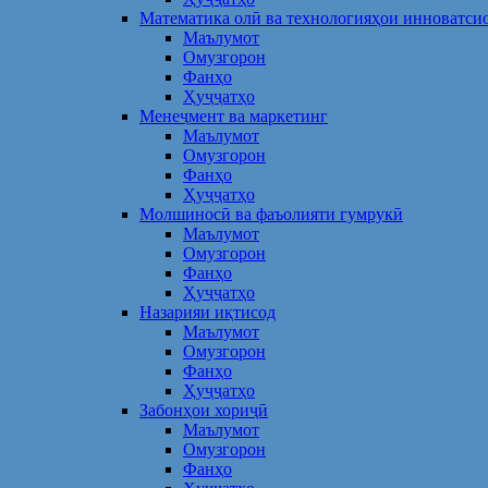
Математика олӣ ва технологияҳои инноватси
Маълумот
Омузгорон
Фанҳо
Ҳуҷҷатҳо
Менеҷмент ва маркетинг
Маълумот
Омузгорон
Фанҳо
Ҳуҷҷатҳо
Молшиносӣ ва фаъолияти гумрукӣ
Маълумот
Омузгорон
Фанҳо
Ҳуҷҷатҳо
Назарияи иқтисод
Маълумот
Омузгорон
Фанҳо
Ҳуҷҷатҳо
Забонҳои хориҷӣ
Маълумот
Омузгорон
Фанҳо