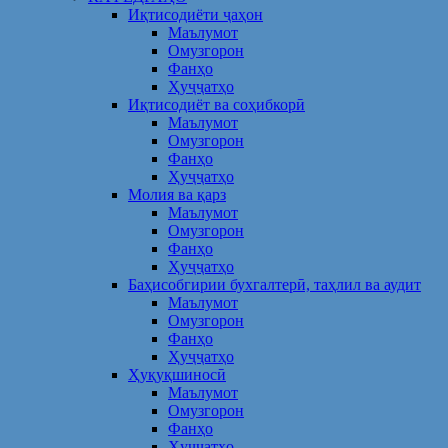
Иқтисодиёти ҷаҳон
Маълумот
Омузгорон
Фанҳо
Ҳуҷҷатҳо
Иқтисодиёт ва соҳибкорӣ
Маълумот
Омузгорон
Фанҳо
Ҳуҷҷатҳо
Молия ва қарз
Маълумот
Омузгорон
Фанҳо
Ҳуҷҷатҳо
Баҳисобгирии бухгалтерӣ, таҳлил ва аудит
Маълумот
Омузгорон
Фанҳо
Ҳуҷҷатҳо
Ҳуқуқшиносӣ
Маълумот
Омузгорон
Фанҳо
Ҳуҷҷатҳо