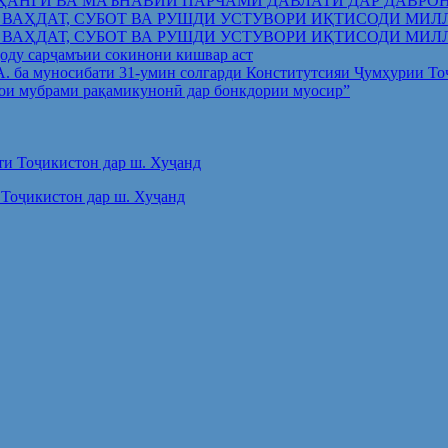
ҲАНГӢ ВА МАЪНАВИИ ПАРЧАМИ ДАВЛАТӢ ДАР ДАВРО
 ВАҲДАТ, СУБОТ ВА РУШДИ УСТУВОРИ ИҚТИСОДИ МИЛ
 ВАҲДАТ, СУБОТ ВА РУШДИ УСТУВОРИ ИҚТИСОДИ МИЛ
оду сарҷамъии сокинони кишвар аст
.А. ба муносибати 31-умин солгарди Конститутсияи Ҷумҳурии Т
ои мубрами рақамикунонӣ дар бонкдории муосир”
Тоҷикистон дар ш. Хуҷанд