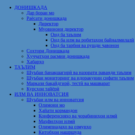
Skip
ДОНИШКАДА
to
Дар бораи мо
content
Раёсати донишкада
Директор
Муовинони директор
Оид ба таълим
Оид ба илм ва робитаҳои байналмилалӣ
Оид ба тарбия ва рушди ҷавонон
Сохтори Донишкада
Ҳуҷҷатҳои расмии донишкада
Хабарҳо
ТАЪЛИМ
Шуъбаи банақшагирӣ ва назорати раванди таълим
Шуъбаи мониторинг ва идоракунии сифати таълим
Маркази бақайдгирӣ, тестӣ ва машварат
Курсҳои тайёрӣ
ИЛМ ВА ИННОВАТСИЯ
Шуъбаи илм ва инноватсия
Олимони мо
Ҳайати кормандон
Конференсияҳо ва чорабиниҳои илмӣ
Маҳфилҳои илмӣ
Олимпиадаҳо ва озмунҳо
Китобҳои нашршуда