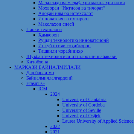
Маҷаллаҳо ва маҷмӯаҳои мақолаҳои илмӣ
Моҳвораи “Иқтисод ва тиҷорат”
Алоқаи илм бо истеҳсолот
Инноватсия ва ихтироот
Мақолаҳои сиёсӣ
Парки технологӣ
Ҳамкорон
Рушди технологию инноватсионӣ
Инкубатсияи соҳибкорон
Ташкили чорабиниҳо
Шуъбаи технологияи иттилоотии шабакавӣ
Китобхона
МАРКАЗИ БАЙНАЛМИЛАЛӢ
Дар бораи мо
Байналмиллалгардонӣ
Erasmus+
ICM
2024
University of Cantabria
University of Cordoba
University of Seville
University of Osijek
Laurea University of Applied Science
2022
2021