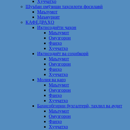
Ҳуҷҷатҳо
Шуъбаи омӯзиши таҳсилоти фосилавӣ
Маълумот
Маъмурият
КАФЕДРАҲО
Иқтисодиёти ҷаҳон
Маълумот
Омузгорон
Фанҳо
Ҳуҷҷатҳо
Иқтисодиёт ва соҳибкорӣ
Маълумот
Омузгорон
Фанҳо
Ҳуҷҷатҳо
Молия ва қарз
Маълумот
Омузгорон
Фанҳо
Ҳуҷҷатҳо
Баҳисобгирии бухгалтерӣ, таҳлил ва аудит
Маълумот
Омузгорон
Фанҳо
Ҳуҷҷатҳо