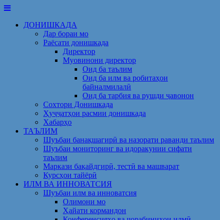
Skip
to
ДОНИШКАДА
content
Дар бораи мо
Раёсати донишкада
Директор
Муовинони директор
Оид ба таълим
Оид ба илм ва робитаҳои
байналмилалӣ
Оид ба тарбия ва рушди ҷавонон
Сохтори Донишкада
Ҳуҷҷатҳои расмии донишкада
Хабарҳо
ТАЪЛИМ
Шуъбаи банақшагирӣ ва назорати раванди таълим
Шуъбаи мониторинг ва идоракунии сифати
таълим
Маркази бақайдгирӣ, тестӣ ва машварат
Курсҳои тайёрӣ
ИЛМ ВА ИННОВАТСИЯ
Шуъбаи илм ва инноватсия
Олимони мо
Ҳайати кормандон
Конференсияҳо ва чорабиниҳои илмӣ