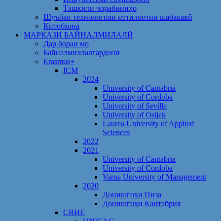
Ташкили чорабиниҳо
Шуъбаи технологияи иттилоотии шабакавӣ
Китобхона
МАРКАЗИ БАЙНАЛМИЛАЛӢ
Дар бораи мо
Байналмиллалгардонӣ
Erasmus+
ICM
2024
University of Cantabria
University of Cordoba
University of Seville
University of Osijek
Laurea University of Applied
Sciences
2022
2021
University of Cantabria
University of Cordoba
Varna University of Management
2020
Донишгоҳи Пиза
Донишгоҳи Кантабрия
CBHE