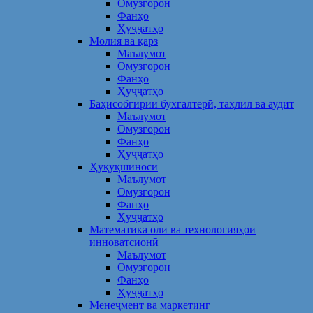
Омузгорон
Фанҳо
Ҳуҷҷатҳо
Молия ва қарз
Маълумот
Омузгорон
Фанҳо
Ҳуҷҷатҳо
Баҳисобгирии бухгалтерӣ, таҳлил ва аудит
Маълумот
Омузгорон
Фанҳо
Ҳуҷҷатҳо
Ҳуқуқшиносӣ
Маълумот
Омузгорон
Фанҳо
Ҳуҷҷатҳо
Математика олӣ ва технологияҳои
инноватсионӣ
Маълумот
Омузгорон
Фанҳо
Ҳуҷҷатҳо
Менеҷмент ва маркетинг