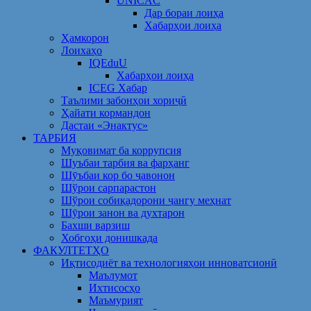
UNICAC
Дар бораи лоиҳа
Хабарҳои лоиҳа
Ҳамкорон
Лоихаҳо
IQEduU
Хабарҳои лоиҳа
ICEG Хабар
Таълими забонҳои хориҷӣ
Ҳайати кормандон
Дастаи «Энактус»
ТАРБИЯ
Муқовимат ба коррупсия
Шуъбаи тарбия ва фарҳанг
Шӯъбаи кор бо ҷавонон
Шўрои сарпарастон
Шўрои собиқадорони ҷангу меҳнат
Шӯрои занон ва духтарон
Бахши варзиш
Хобгоҳи донишкада
ФАКУЛТЕТҲО
Иқтисодиёт ва технологияҳои инноватсионӣ
Маълумот
Ихтисосҳо
Маъмурият