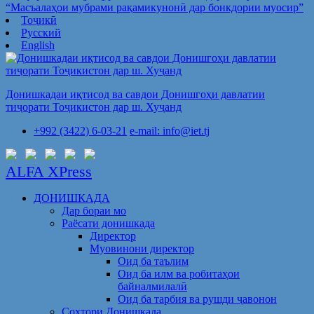
“Масъалаҳои мубрами рақамикунонӣ дар бонкдории муосир”
Тоҷикӣ
Русский
English
Донишкадаи иқтисод ва савдои Донишгоҳи давлатии
тиҷорати Тоҷикистон дар ш. Хуҷанд
+992 (3422) 6-03-21
e-mail: info@iet.tj
ALFA XPress
ДОНИШКАДА
Дар бораи мо
Раёсати донишкада
Директор
Муовинони директор
Оид ба таълим
Оид ба илм ва робитаҳои
байналмилалӣ
Оид ба тарбия ва рушди ҷавонон
Сохтори Донишкада