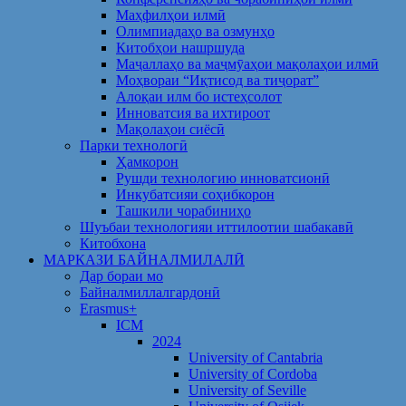
Маҳфилҳои илмӣ
Олимпиадаҳо ва озмунҳо
Китобҳои нашршуда
Маҷаллаҳо ва маҷмӯаҳои мақолаҳои илмӣ
Моҳвораи “Иқтисод ва тиҷорат”
Алоқаи илм бо истеҳсолот
Инноватсия ва ихтироот
Мақолаҳои сиёсӣ
Парки технологӣ
Ҳамкорон
Рушди технологию инноватсионӣ
Инкубатсияи соҳибкорон
Ташкили чорабиниҳо
Шуъбаи технологияи иттилоотии шабакавӣ
Китобхона
МАРКАЗИ БАЙНАЛМИЛАЛӢ
Дар бораи мо
Байналмиллалгардонӣ
Erasmus+
ICM
2024
University of Cantabria
University of Cordoba
University of Seville