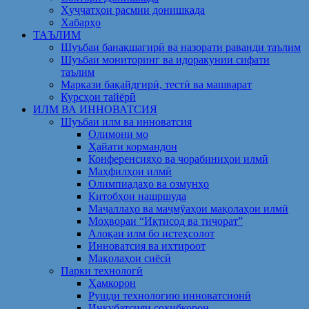
Ҳуҷҷатҳои расмии донишкада
Хабарҳо
ТАЪЛИМ
Шуъбаи банақшагирӣ ва назорати раванди таълим
Шуъбаи мониторинг ва идоракунии сифати
таълим
Маркази бақайдгирӣ, тестӣ ва машварат
Курсҳои тайёрӣ
ИЛМ ВА ИННОВАТСИЯ
Шуъбаи илм ва инноватсия
Олимони мо
Ҳайати кормандон
Конференсияҳо ва чорабиниҳои илмӣ
Маҳфилҳои илмӣ
Олимпиадаҳо ва озмунҳо
Китобҳои нашршуда
Маҷаллаҳо ва маҷмӯаҳои мақолаҳои илмӣ
Моҳвораи “Иқтисод ва тиҷорат”
Алоқаи илм бо истеҳсолот
Инноватсия ва ихтироот
Мақолаҳои сиёсӣ
Парки технологӣ
Ҳамкорон
Рушди технологию инноватсионӣ
Инкубатсияи соҳибкорон