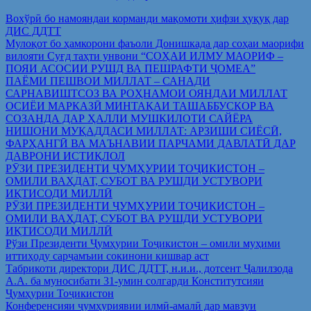
Вохўрӣ бо намояндаи корманди мақомоти ҳифзи ҳуқуқ дар
ДИС ДДТТ
Мулоқот бо ҳамкорони фаъоли Донишкада дар соҳаи маорифи
вилояти Суғд таҳти унвони “СОҲАИ ИЛМУ МАОРИФ –
ПОЯИ АСОСИИ РУШД ВА ПЕШРАФТИ ҶОМЕА”
ПАЁМИ ПЕШВОИ МИЛЛАТ – САНАДИ
САРНАВИШТСОЗ ВА РОҲНАМОИ ОЯНДАИ МИЛЛАТ
ОСИЁИ МАРКАЗӢ МИНТАҚАИ ТАШАББУСКОР ВА
СОЗАНДА ДАР ҲАЛЛИ МУШКИЛОТИ САЙЁРА
НИШОНИ МУҚАДДАСИ МИЛЛАТ: АРЗИШИ СИЁСӢ,
ФАРҲАНГӢ ВА МАЪНАВИИ ПАРЧАМИ ДАВЛАТӢ ДАР
ДАВРОНИ ИСТИҚЛОЛ
РӮЗИ ПРЕЗИДЕНТИ ҶУМҲУРИИ ТОҶИКИСТОН –
ОМИЛИ ВАҲДАТ, СУБОТ ВА РУШДИ УСТУВОРИ
ИҚТИСОДИ МИЛЛӢ
РӮЗИ ПРЕЗИДЕНТИ ҶУМҲУРИИ ТОҶИКИСТОН –
ОМИЛИ ВАҲДАТ, СУБОТ ВА РУШДИ УСТУВОРИ
ИҚТИСОДИ МИЛЛӢ
Рўзи Президенти Ҷумҳурии Тоҷикистон – омили муҳими
иттиҳоду сарҷамъии сокинони кишвар аст
Табрикоти директори ДИС ДДТТ, н.и.и., дотсент Ҷалилзода
А.А. ба муносибати 31-умин солгарди Конститутсияи
Ҷумҳурии Тоҷикистон
Конференсияи ҷумҳуриявии илмӣ-амалӣ дар мавзуи