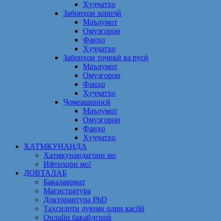
Ҳуҷҷатҳо
Забонҳои хориҷӣ
Маълумот
Омузгорон
Фанҳо
Ҳуҷҷатҳо
Забонҳои тоҷикӣ ва русӣ
Маълумот
Омузгорон
Фанҳо
Ҳуҷҷатҳо
Ҷомеашиносӣ
Маълумот
Омузгорон
Фанҳо
Ҳуҷҷатҳо
ХАТМКУНАНДА
Хатмкунандагони мо
Ифтихори мо!
ДОВТАЛАБ
Бакалавриат
Магистратура
Докторантура PhD
Таҳсилоти дуюми олии касбӣ
Онлайн бақайдгирӣ