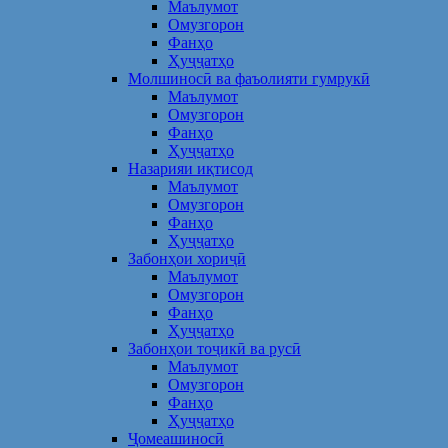
Маълумот
Омузгорон
Фанҳо
Ҳуҷҷатҳо
Молшиносӣ ва фаъолияти гумрукӣ
Маълумот
Омузгорон
Фанҳо
Ҳуҷҷатҳо
Назарияи иқтисод
Маълумот
Омузгорон
Фанҳо
Ҳуҷҷатҳо
Забонҳои хориҷӣ
Маълумот
Омузгорон
Фанҳо
Ҳуҷҷатҳо
Забонҳои тоҷикӣ ва русӣ
Маълумот
Омузгорон
Фанҳо
Ҳуҷҷатҳо
Ҷомеашиносӣ