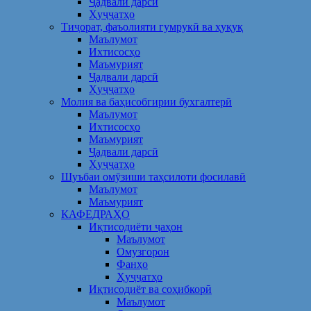
Ҷадвали дарсӣ
Ҳуҷҷатҳо
Тиҷорат, фаъолияти гумрукӣ ва ҳуқуқ
Маълумот
Ихтисосҳо
Маъмурият
Ҷадвали дарсӣ
Ҳуҷҷатҳо
Молия ва баҳисобгирии бухгалтерӣ
Маълумот
Ихтисосҳо
Маъмурият
Ҷадвали дарсӣ
Ҳуҷҷатҳо
Шуъбаи омӯзиши таҳсилоти фосилавӣ
Маълумот
Маъмурият
КАФЕДРАҲО
Иқтисодиёти ҷаҳон
Маълумот
Омузгорон
Фанҳо
Ҳуҷҷатҳо
Иқтисодиёт ва соҳибкорӣ
Маълумот