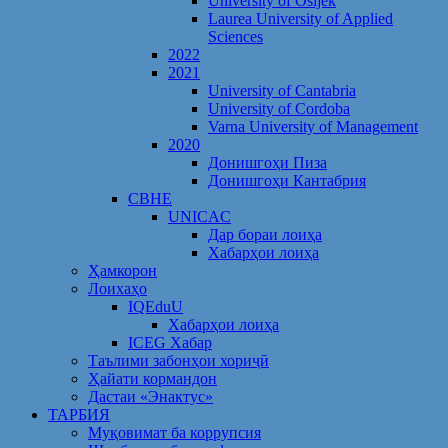
University of Osijek
Laurea University of Applied
Sciences
2022
2021
University of Cantabria
University of Cordoba
Varna University of Management
2020
Донишгоҳи Пиза
Донишгоҳи Кантабрия
CBHE
UNICAC
Дар бораи лоиҳа
Хабарҳои лоиҳа
Ҳамкорон
Лоихаҳо
IQEduU
Хабарҳои лоиҳа
ICEG Хабар
Таълими забонҳои хориҷӣ
Ҳайати кормандон
Дастаи «Энактус»
ТАРБИЯ
Муқовимат ба коррупсия