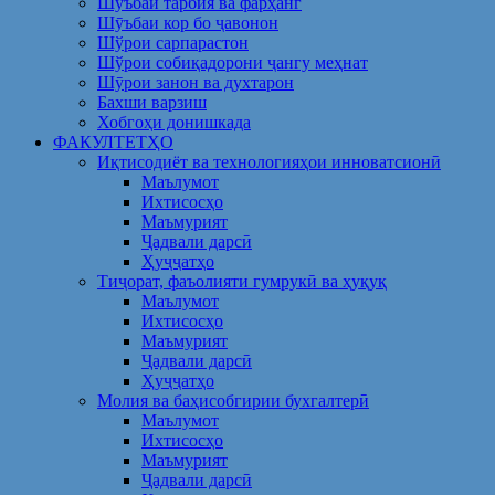
Шуъбаи тарбия ва фарҳанг
Шӯъбаи кор бо ҷавонон
Шўрои сарпарастон
Шўрои собиқадорони ҷангу меҳнат
Шӯрои занон ва духтарон
Бахши варзиш
Хобгоҳи донишкада
ФАКУЛТЕТҲО
Иқтисодиёт ва технологияҳои инноватсионӣ
Маълумот
Ихтисосҳо
Маъмурият
Ҷадвали дарсӣ
Ҳуҷҷатҳо
Тиҷорат, фаъолияти гумрукӣ ва ҳуқуқ
Маълумот
Ихтисосҳо
Маъмурият
Ҷадвали дарсӣ
Ҳуҷҷатҳо
Молия ва баҳисобгирии бухгалтерӣ
Маълумот
Ихтисосҳо
Маъмурият
Ҷадвали дарсӣ