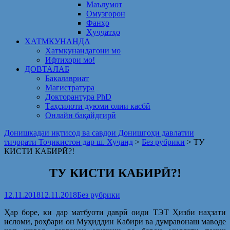
Маълумот
Омузгорон
Фанҳо
Ҳуҷҷатҳо
ХАТМКУНАНДА
Хатмкунандагони мо
Ифтихори мо!
ДОВТАЛАБ
Бакалавриат
Магистратура
Докторантура PhD
Таҳсилоти дуюми олии касбӣ
Онлайн бақайдгирӣ
Донишкадаи иқтисод ва савдои Донишгоҳи давлатии
тиҷорати Тоҷикистон дар ш. Хуҷанд
>
Без рубрики
>
ТУ
КИСТИ КАБИРӢ?!
ТУ КИСТИ КАБИРӢ?!
12.11.2018
12.11.2018
Без рубрики
Ҳар боре, ки дар матбуоти даврӣ оиди ТЭТ Ҳизби наҳзати
исломӣ, роҳбари он Муҳиддин Кабирӣ ва думравонаш маводе