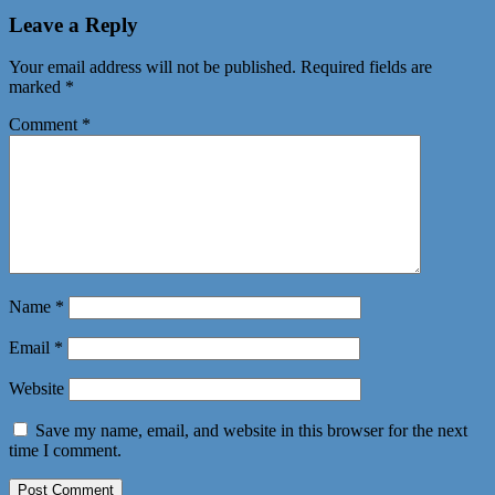
запись:
Leave a Reply
Your email address will not be published.
Required fields are
marked
*
Comment
*
Name
*
Email
*
Website
Save my name, email, and website in this browser for the next
time I comment.