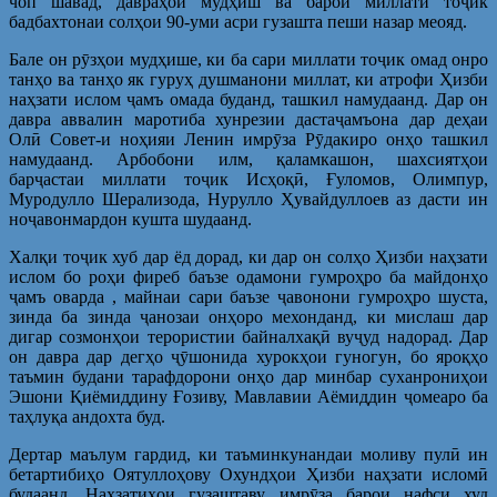
чоп шавад, давраҳои мудҳиш ва барои миллати тоҷик
бадбахтонаи солҳои 90-уми асри гузашта пеши назар меояд.
Бале он рӯзҳои мудҳише, ки ба сари миллати тоҷик омад онро
танҳо ва танҳо як гуруҳ душманони миллат, ки атрофи Ҳизби
наҳзати ислом ҷамъ омада буданд, ташкил намудаанд. Дар он
давра аввалин маротиба хунрезии дастаҷамъона дар деҳаи
Олӣ Совет-и ноҳияи Ленин имрӯза Рӯдакиро онҳо ташкил
намудаанд. Арбобони илм, қаламкашон, шахсиятҳои
барҷастаи миллати тоҷик Исҳоқӣ, Ғуломов, Олимпур,
Муродулло Шерализода, Нурулло Ҳувайдуллоев аз дасти ин
ноҷавонмардон кушта шудаанд.
Халқи тоҷик хуб дар ёд дорад, ки дар он солҳо Ҳизби наҳзати
ислом бо роҳи фиреб баъзе одамони гумроҳро ба майдонҳо
ҷамъ оварда , майнаи сари баъзе ҷавонони гумроҳро шуста,
зинда ба зинда ҷанозаи онҳоро мехонданд, ки мислаш дар
дигар созмонҳои терористии байналхақӣ вуҷуд надорад. Дар
он давра дар дегҳо ҷӯшонида хурокҳои гуногун, бо яроқҳо
таъмин будани тарафдорони онҳо дар минбар суханрониҳои
Эшони Қиёмиддину Ғозиву, Мавлавии Аёмиддин ҷомеаро ба
таҳлуқа андохта буд.
Дертар маълум гардид, ки таъминкунандаи моливу пулӣ ин
бетартибиҳо Оятуллоҳову Охундҳои Ҳизби наҳзати исломӣ
будаанд. Наҳзатиҳои гузаштаву имрӯза барои нафси худ