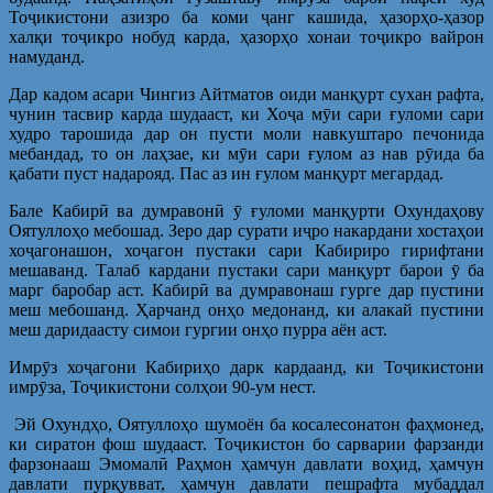
Тоҷикистони азизро ба коми ҷанг кашида, ҳазорҳо-ҳазор
халқи тоҷикро нобуд карда, ҳазорҳо хонаи тоҷикро вайрон
намуданд.
Дар кадом асари Чингиз Айтматов оиди манқурт сухан рафта,
чунин тасвир карда шудааст, ки Хоҷа мӯи сари ғуломи сари
худро тарошида дар он пусти моли навкуштаро печонида
мебандад, то он лаҳзае, ки мӯи сари ғулом аз нав рӯида ба
қабати пуст надарояд. Пас аз ин ғулом манқурт мегардад.
Бале Кабирӣ ва думравонӣ ӯ ғуломи манқурти Охундаҳову
Оятуллоҳо мебошад. Зеро дар сурати иҷро накардани хостаҳои
хоҷагонашон, хоҷагон пустаки сари Кабириро гирифтани
мешаванд. Талаб кардани пустаки сари манқурт барои ӯ ба
марг баробар аст. Кабирӣ ва думравонаш гурге дар пустини
меш мебошанд. Ҳарчанд онҳо медонанд, ки алакай пустини
меш даридаасту симои гургии онҳо пурра аён аст.
Имрӯз хоҷагони Кабириҳо дарк кардаанд, ки Тоҷикистони
имрӯза, Тоҷикистони солҳои 90-ум нест.
Эй Охундҳо, Оятуллоҳо шумоён ба косалесонатон фаҳмонед,
ки сиратон фош шудааст. Тоҷикистон бо сарварии фарзанди
фарзонааш Эмомалӣ Раҳмон ҳамчун давлати воҳид, ҳамчун
давлати пурқувват, ҳамчун давлати пешрафта мубаддал