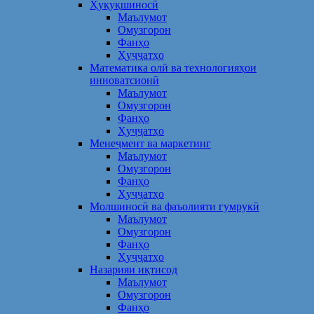
Ҳуқуқшиносӣ
Маълумот
Омузгорон
Фанҳо
Ҳуҷҷатҳо
Математика олӣ ва технологияҳои
инноватсионӣ
Маълумот
Омузгорон
Фанҳо
Ҳуҷҷатҳо
Менеҷмент ва маркетинг
Маълумот
Омузгорон
Фанҳо
Ҳуҷҷатҳо
Молшиносӣ ва фаъолияти гумрукӣ
Маълумот
Омузгорон
Фанҳо
Ҳуҷҷатҳо
Назарияи иқтисод
Маълумот
Омузгорон
Фанҳо