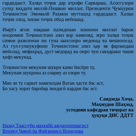
гардидааст. Халқи тоҷик дар атрофи Сарвараш, Асосгузори
сулҳу ваҳдати миллӣ-Пешвои миллат, Президенти Ҷумҳурии
Тоҷикистон Эмомалӣ Раҳмон муттаҳид гардидааст. Халқи
тоҷик озод, хонаи тоҷик обод мебошад.
Имрӯз ягон нақшаи палидонаи хоинони миллат барои
нооромии Тоҷикистони азиз кор намеояд, зеро халқи тоҷик
симои разилонаи ин гуна шахсонро медонад ва мешиносад.
Аз гул-гулшукуфоии Тоҷикистони азиз ҳар як фарзандаш
меболад, мефахрад, дуст медорад ва онро чун гавҳараки чашм
ҳифз мекунад.
Тоҷикистон мекунам шукри ками бисёри ту,
Мекунам шукрона аз озарму аз озори ту.
Ман зи ту сарват намехоҳам Ватан ҳасти бас аст,
Бо хасу хорат баробар зиндагӣ кардан бас аст.
Саидзода Х
о
ҷа
,
Ма
ҳ
мудов Ша
ҳзод
,
устодони кафедраи тиҷорат ва
ҳуқуқи ДИС ДДТТ
Post
Предыдущая
Назад
Таассуби мазҳабӣ аждаҳопешагист
запись:
Следующая
Вперед
Ҷавоб ба Файзинисо Воҳидова
navigation