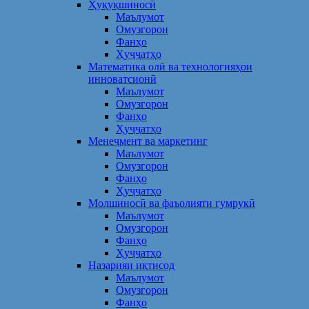
Ҳуқуқшиносӣ
Маълумот
Омузгорон
Фанҳо
Ҳуҷҷатҳо
Математика олӣ ва технологияҳои
инноватсионӣ
Маълумот
Омузгорон
Фанҳо
Ҳуҷҷатҳо
Менеҷмент ва маркетинг
Маълумот
Омузгорон
Фанҳо
Ҳуҷҷатҳо
Молшиносӣ ва фаъолияти гумрукӣ
Маълумот
Омузгорон
Фанҳо
Ҳуҷҷатҳо
Назарияи иқтисод
Маълумот
Омузгорон
Фанҳо