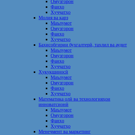
Омузгорон
Фанҳо
Ҳуҷҷатҳо
Молия ва қарз
Маълумот
Омузгорон
Фанҳо
Ҳуҷҷатҳо
Баҳисобгирии бухгалтерӣ, таҳлил ва аудит
Маълумот
Омузгорон
Фанҳо
Ҳуҷҷатҳо
Ҳуқуқшиносӣ
Маълумот
Омузгорон
Фанҳо
Ҳуҷҷатҳо
Математика олӣ ва технологияҳои
инноватсионӣ
Маълумот
Омузгорон
Фанҳо
Ҳуҷҷатҳо
Менеҷмент ва маркетинг