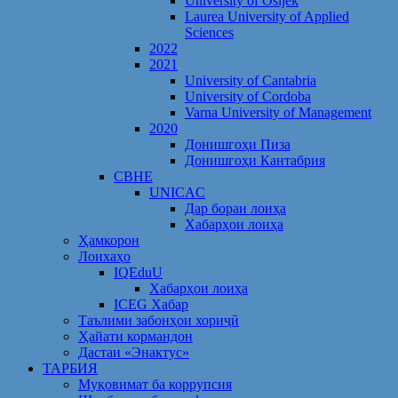
University of Osijek
Laurea University of Applied
Sciences
2022
2021
University of Cantabria
University of Cordoba
Varna University of Management
2020
Донишгоҳи Пиза
Донишгоҳи Кантабрия
CBHE
UNICAC
Дар бораи лоиҳа
Хабарҳои лоиҳа
Ҳамкорон
Лоихаҳо
IQEduU
Хабарҳои лоиҳа
ICEG Хабар
Таълими забонҳои хориҷӣ
Ҳайати кормандон
Дастаи «Энактус»
ТАРБИЯ
Муқовимат ба коррупсия