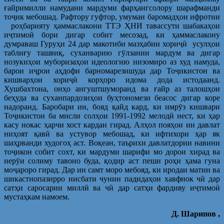
ғайримилли намудани мардуми фарҳангсолору шарафманди
тоҷик мебошад. Рафтору гуфтор, умуман баромадҳои ифротии
роҳбарияту ҳаммаслакони ТТЭ ҲНИ тавассути шабакаҳои
иҷтимоӣ бори дигар собит месозад, ки ҳаммаслакону
думраваш Гуруҳи 24 дар макотиби мазҳабии хориҷӣ усулҳои
таблиғу ташвиқ, суханварию гӯлзании мардум ва дигар
нозукиҳои муборизаҳои идеологию низомиро аз худ намуда,
барои иҷрои аҳдофи барномарезишуда дар Тоҷикистон ва
кишварҳои хориҷӣ корҳоро идома дода истодаанд.
Хушбахтона, онҳо ангуштшуморанд ва ғайр аз талошҳои
беҳуда ва суханпардозиҳои буҳтономези беасос дигар коре
надоранд. Баробари ин, бояд қайд кард, ки имрӯз кишвари
Тоҷикистон ба мисли солҳои 1991-1992 мелодӣ нест, ки ҳар
касу нокас ҳарчи хост кардан гирад. Алҳол пояҳои ин давлат
ниҳоят қавӣ ва устувор мебошад, ки ифтихори ҳар як
шаҳрванди худогоҳ аст. Воқеан, таърихи давлатдории навини
тоҷикон собит сохт, ки мардуми шарифи мо дорои хирад ва
нерӯи солиму тавоно буда, қодир аст пеши роҳи ҳама гуна
моҷароро гирад. Дар ин самт моро мебояд, ки иродаи матин ва
шикастнопазирро нисбати чунин падидаҳои хавфнок чӣ дар
сатҳи саросарии миллӣ ва чӣ дар сатҳи фардиву иҷтимоӣ
мустаҳкам намоем.
Д. Шарипов ,