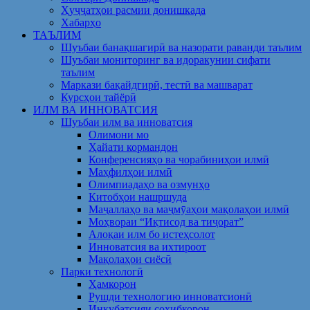
Ҳуҷҷатҳои расмии донишкада
Хабарҳо
ТАЪЛИМ
Шуъбаи банақшагирӣ ва назорати раванди таълим
Шуъбаи мониторинг ва идоракунии сифати
таълим
Маркази бақайдгирӣ, тестӣ ва машварат
Курсҳои тайёрӣ
ИЛМ ВА ИННОВАТСИЯ
Шуъбаи илм ва инноватсия
Олимони мо
Ҳайати кормандон
Конференсияҳо ва чорабиниҳои илмӣ
Маҳфилҳои илмӣ
Олимпиадаҳо ва озмунҳо
Китобҳои нашршуда
Маҷаллаҳо ва маҷмӯаҳои мақолаҳои илмӣ
Моҳвораи “Иқтисод ва тиҷорат”
Алоқаи илм бо истеҳсолот
Инноватсия ва ихтироот
Мақолаҳои сиёсӣ
Парки технологӣ
Ҳамкорон
Рушди технологию инноватсионӣ
Инкубатсияи соҳибкорон