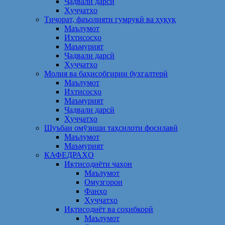
Ҷадвали дарсӣ
Ҳуҷҷатҳо
Тиҷорат, фаъолияти гумрукӣ ва ҳуқуқ
Маълумот
Ихтисосҳо
Маъмурият
Ҷадвали дарсӣ
Ҳуҷҷатҳо
Молия ва баҳисобгирии бухгалтерӣ
Маълумот
Ихтисосҳо
Маъмурият
Ҷадвали дарсӣ
Ҳуҷҷатҳо
Шуъбаи омӯзиши таҳсилоти фосилавӣ
Маълумот
Маъмурият
КАФЕДРАҲО
Иқтисодиёти ҷаҳон
Маълумот
Омузгорон
Фанҳо
Ҳуҷҷатҳо
Иқтисодиёт ва соҳибкорӣ
Маълумот