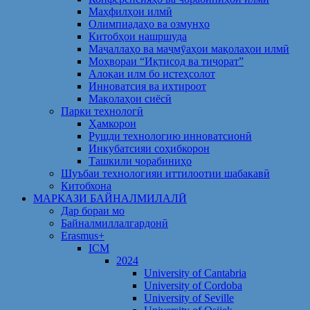
Маҳфилҳои илмӣ
Олимпиадаҳо ва озмунҳо
Китобҳои нашршуда
Маҷаллаҳо ва маҷмӯаҳои мақолаҳои илмӣ
Моҳвораи “Иқтисод ва тиҷорат”
Алоқаи илм бо истеҳсолот
Инноватсия ва ихтироот
Мақолаҳои сиёсӣ
Парки технологӣ
Ҳамкорон
Рушди технологию инноватсионӣ
Инкубатсияи соҳибкорон
Ташкили чорабиниҳо
Шуъбаи технологияи иттилоотии шабакавӣ
Китобхона
МАРКАЗИ БАЙНАЛМИЛАЛӢ
Дар бораи мо
Байналмиллалгардонӣ
Erasmus+
ICM
2024
University of Cantabria
University of Cordoba
University of Seville