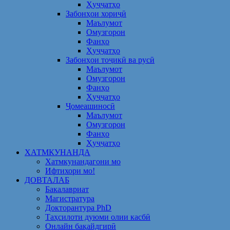
Ҳуҷҷатҳо
Забонҳои хориҷӣ
Маълумот
Омузгорон
Фанҳо
Ҳуҷҷатҳо
Забонҳои тоҷикӣ ва русӣ
Маълумот
Омузгорон
Фанҳо
Ҳуҷҷатҳо
Ҷомеашиносӣ
Маълумот
Омузгорон
Фанҳо
Ҳуҷҷатҳо
ХАТМКУНАНДА
Хатмкунандагони мо
Ифтихори мо!
ДОВТАЛАБ
Бакалавриат
Магистратура
Докторантура PhD
Таҳсилоти дуюми олии касбӣ
Онлайн бақайдгирӣ