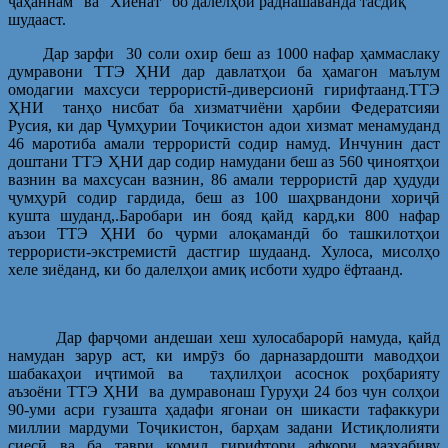
ҷаҳаннам” ва “Хиёнат” бо далелҳои раднашаванда тасдиқ
шудааст.
Дар зарфи 30 соли охир беш аз 1000 нафар ҳаммаслаку
думравони ТТЭ ҲНИ дар давлатҳои ба ҳамагон маълум
омодагии махсуси террористӣ-диверсионӣ гирифтаанд.ТТЭ
ҲНИ танҳо нисбат ба хизматчиёни ҳарбии Федератсияи
Русия, ки дар Ҷумҳурии Тоҷикистон адои хизмат менамуданд
46 маротиба амали террористӣ содир намуд. Инчунин даст
доштани ТТЭ ҲНИ дар содир намудани беш аз 560 ҷиноятҳои
вазнин ва махсусан вазнин, 86 амали террористӣ дар ҳудуди
ҷумҳурӣ содир гардида, беш аз 100 шаҳрвандони хориҷӣ
кушта шуданд,.Баробари ин бояд қайд кард,ки 800 нафар
аъзои ТТЭ ҲНИ бо ҷурми алоқамандӣ бо ташкилотҳои
террористи-экстремистӣ дастгир шудаанд. Хулоса, мисолҳо
хеле зиёданд, ки бо далелҳои амиқ исботи худро ёфтаанд.
Дар фарҷоми андешаи хеш хулосабарорӣ намуда, қайд
намудан зарур аст, ки имрӯз бо дарназардошти маводҳои
шабакаҳои иҷтимоӣ ва таҳлилҳои асоснок роҳбарияту
аъзоёни ТТЭ ҲНИ ва думравонаш Гуруҳи 24 боз чун солҳои
90-уми асри гузашта ҳадафи ягонаи он шикасти тафаккури
миллии мардуми Тоҷикистон, барҳам задани Истиқлолияти
сиесӣ ва ба таври комил гирифтори афкори мазҳабиву