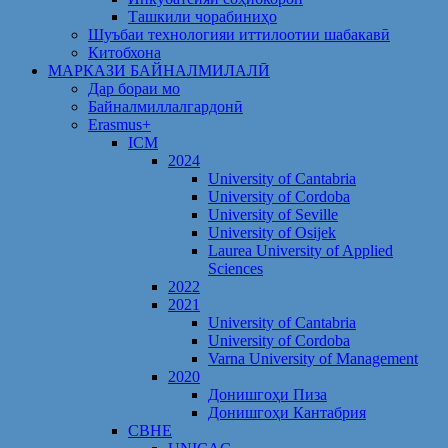
Ташкили чорабиниҳо
Шуъбаи технологияи иттилоотии шабакавӣ
Китобхона
МАРКАЗИ БАЙНАЛМИЛАЛӢ
Дар бораи мо
Байналмиллалгардонӣ
Erasmus+
ICM
2024
University of Cantabria
University of Cordoba
University of Seville
University of Osijek
Laurea University of Applied
Sciences
2022
2021
University of Cantabria
University of Cordoba
Varna University of Management
2020
Донишгоҳи Пиза
Донишгоҳи Кантабрия
CBHE