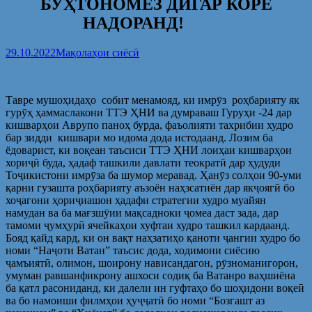
БУҲТОНОМЕЗ ДИГАР КОРЕ
НАДОРАНД!
29.10.2022
Мақолаҳои сиёсӣ
Тавре мушоҳидаҳо собит менамояд, ки имрӯз роҳбарияту як
гурӯҳ ҳаммаслакони ТТЭ ҲНИ ва думраваш Гуруҳи -24 дар
кишварҳои Аврупо паноҳ бурда, фаъолияти тахрибии худро
бар зидди кишвари мо идома дода истодаанд. Лозим ба
ёдоварист, ки воқеан таъсиси ТТЭ ҲНИ лоиҳаи кишварҳои
хориҷӣ буда, ҳадаф ташкили давлати теократӣ дар ҳудуди
Тоҷикистони имрӯза ба шумор меравад. Ҳанӯз солҳои 90-уми
қарни гузашта роҳбарияту аъзоён наҳзсатиён дар якҷоягӣ бо
хоҷагони ҳориҷиашон ҳадафи стратегии худро муайян
намудан ва ба мағзшӯии мақсадноки ҷомеа даст зада, дар
тамоми ҷумҳурӣ ячейкаҳои хуфтаи худро ташкил кардаанд.
Бояд қайд кард, ки он вақт наҳзатиҳо қаноти ҷангии худро бо
номи “Наҷоти Ватан” таъсис дода, ходимони сиёсию
ҷамъиятӣ, олимон, шоирону нависандагон, рӯзноманигорон,
умуман равшанфикрону ашхоси содиқ ба Ватанро ваҳшиёна
ба қатл расониданд, ки далели ин гуфтаҳо бо шоҳидони воқеӣ
ва бо намоиши филмҳои ҳуҷҷатӣ бо номи “Бозгашт аз