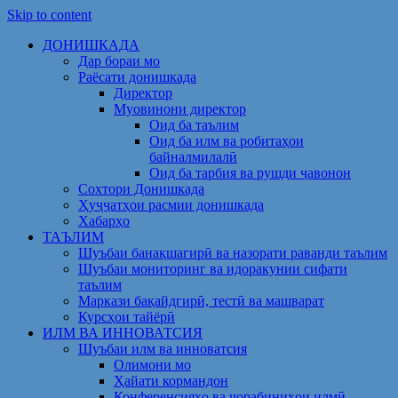
Skip to content
ДОНИШКАДА
Дар бораи мо
Раёсати донишкада
Директор
Муовинони директор
Оид ба таълим
Оид ба илм ва робитаҳои
байналмилалӣ
Оид ба тарбия ва рушди ҷавонон
Сохтори Донишкада
Ҳуҷҷатҳои расмии донишкада
Хабарҳо
ТАЪЛИМ
Шуъбаи банақшагирӣ ва назорати раванди таълим
Шуъбаи мониторинг ва идоракунии сифати
таълим
Маркази бақайдгирӣ, тестӣ ва машварат
Курсҳои тайёрӣ
ИЛМ ВА ИННОВАТСИЯ
Шуъбаи илм ва инноватсия
Олимони мо
Ҳайати кормандон
Конференсияҳо ва чорабиниҳои илмӣ