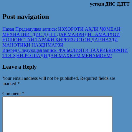
устоди ДИС ДДТТ
Post navigation
Назад
Предыдущая запись:
ИЗҲОРОТИ АҲЛИ ҶОМЕАИ
МЕҲНАТИИ ДИС ДДТТ ДАР МАВРИДИ АМАЛҲОИ
НОШОИСТАИ ТАРАФИ ҚИРҒИЗИСТОН ДАР НАЗДИ
МАНОТИҚИ НАЗДИМАРЗӢ
Вперед
Следующая запись:
ФАЪОЛИЯТИ ТАХРИБКОРАНИ
ТТЭ ҲНИ-РО ШАДИДАН МАХКУМ МЕНАМОЕМ!
Leave a Reply
Your email address will not be published.
Required fields are
marked
*
Comment
*