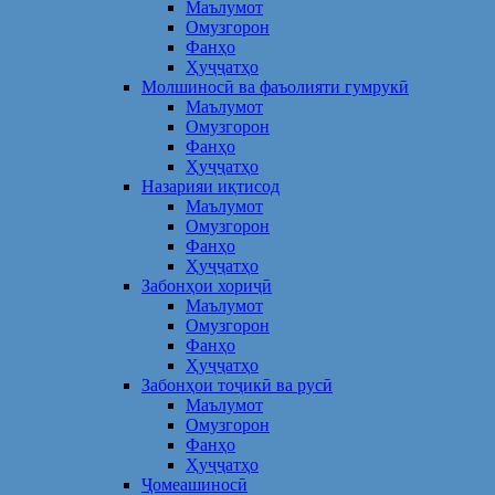
Маълумот
Омузгорон
Фанҳо
Ҳуҷҷатҳо
Молшиносӣ ва фаъолияти гумрукӣ
Маълумот
Омузгорон
Фанҳо
Ҳуҷҷатҳо
Назарияи иқтисод
Маълумот
Омузгорон
Фанҳо
Ҳуҷҷатҳо
Забонҳои хориҷӣ
Маълумот
Омузгорон
Фанҳо
Ҳуҷҷатҳо
Забонҳои тоҷикӣ ва русӣ
Маълумот
Омузгорон
Фанҳо
Ҳуҷҷатҳо
Ҷомеашиносӣ