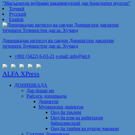
“Масъалаҳои мубрами рақамикунонӣ дар бонкдории муосир”
Тоҷикӣ
Русский
English
Донишкадаи иқтисод ва савдои Донишгоҳи давлатии
тиҷорати Тоҷикистон дар ш. Хуҷанд
+992 (3422) 6-03-21
e-mail: info@iet.tj
ALFA XPress
ДОНИШКАДА
Дар бораи мо
Раёсати донишкада
Директор
Муовинони директор
Оид ба таълим
Оид ба илм ва робитаҳои
байналмилалӣ
Оид ба тарбия ва рушди ҷавонон
Сохтори Донишкада