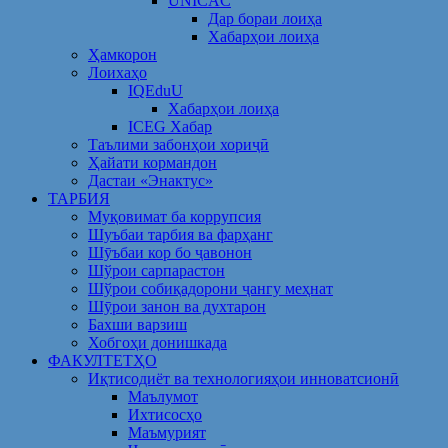
UNICAC
Дар бораи лоиҳа
Хабарҳои лоиҳа
Ҳамкорон
Лоихаҳо
IQEduU
Хабарҳои лоиҳа
ICEG Хабар
Таълими забонҳои хориҷӣ
Ҳайати кормандон
Дастаи «Энактус»
ТАРБИЯ
Муқовимат ба коррупсия
Шуъбаи тарбия ва фарҳанг
Шӯъбаи кор бо ҷавонон
Шўрои сарпарастон
Шўрои собиқадорони ҷангу меҳнат
Шӯрои занон ва духтарон
Бахши варзиш
Хобгоҳи донишкада
ФАКУЛТЕТҲО
Иқтисодиёт ва технологияҳои инноватсионӣ
Маълумот
Ихтисосҳо
Маъмурият