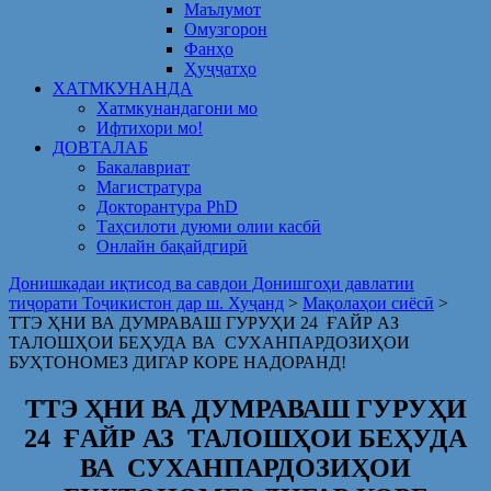
Маълумот
Омузгорон
Фанҳо
Ҳуҷҷатҳо
ХАТМКУНАНДА
Хатмкунандагони мо
Ифтихори мо!
ДОВТАЛАБ
Бакалавриат
Магистратура
Докторантура PhD
Таҳсилоти дуюми олии касбӣ
Онлайн бақайдгирӣ
Донишкадаи иқтисод ва савдои Донишгоҳи давлатии
тиҷорати Тоҷикистон дар ш. Хуҷанд
>
Мақолаҳои сиёсӣ
>
ТТЭ ҲНИ ВА ДУМРАВАШ ГУРУҲИ 24 ҒАЙР АЗ
ТАЛОШҲОИ БЕҲУДА ВА СУХАНПАРДОЗИҲОИ
БУҲТОНОМЕЗ ДИГАР КОРЕ НАДОРАНД!
ТТЭ ҲНИ ВА ДУМРАВАШ ГУРУҲИ
24 ҒАЙР АЗ ТАЛОШҲОИ БЕҲУДА
ВА СУХАНПАРДОЗИҲОИ