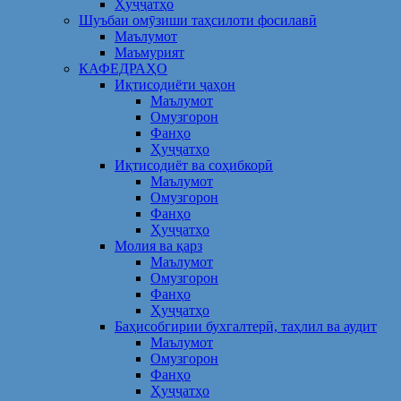
Ҳуҷҷатҳо
Шуъбаи омӯзиши таҳсилоти фосилавӣ
Маълумот
Маъмурият
КАФЕДРАҲО
Иқтисодиёти ҷаҳон
Маълумот
Омузгорон
Фанҳо
Ҳуҷҷатҳо
Иқтисодиёт ва соҳибкорӣ
Маълумот
Омузгорон
Фанҳо
Ҳуҷҷатҳо
Молия ва қарз
Маълумот
Омузгорон
Фанҳо
Ҳуҷҷатҳо
Баҳисобгирии бухгалтерӣ, таҳлил ва аудит
Маълумот
Омузгорон
Фанҳо
Ҳуҷҷатҳо