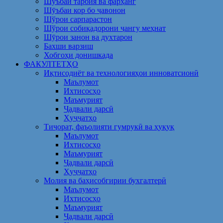
Шуъбаи тарбия ва фарҳанг
Шӯъбаи кор бо ҷавонон
Шўрои сарпарастон
Шўрои собиқадорони ҷангу меҳнат
Шӯрои занон ва духтарон
Бахши варзиш
Хобгоҳи донишкада
ФАКУЛТЕТҲО
Иқтисодиёт ва технологияҳои инноватсионӣ
Маълумот
Ихтисосҳо
Маъмурият
Ҷадвали дарсӣ
Ҳуҷҷатҳо
Тиҷорат, фаъолияти гумрукӣ ва ҳуқуқ
Маълумот
Ихтисосҳо
Маъмурият
Ҷадвали дарсӣ
Ҳуҷҷатҳо
Молия ва баҳисобгирии бухгалтерӣ
Маълумот
Ихтисосҳо
Маъмурият
Ҷадвали дарсӣ