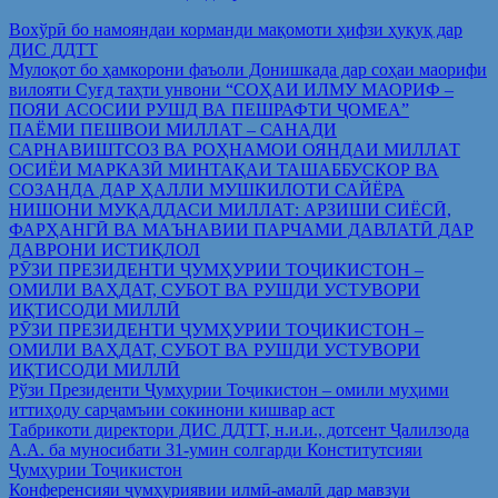
Вохўрӣ бо намояндаи корманди мақомоти ҳифзи ҳуқуқ дар
ДИС ДДТТ
Мулоқот бо ҳамкорони фаъоли Донишкада дар соҳаи маорифи
вилояти Суғд таҳти унвони “СОҲАИ ИЛМУ МАОРИФ –
ПОЯИ АСОСИИ РУШД ВА ПЕШРАФТИ ҶОМЕА”
ПАЁМИ ПЕШВОИ МИЛЛАТ – САНАДИ
САРНАВИШТСОЗ ВА РОҲНАМОИ ОЯНДАИ МИЛЛАТ
ОСИЁИ МАРКАЗӢ МИНТАҚАИ ТАШАББУСКОР ВА
СОЗАНДА ДАР ҲАЛЛИ МУШКИЛОТИ САЙЁРА
НИШОНИ МУҚАДДАСИ МИЛЛАТ: АРЗИШИ СИЁСӢ,
ФАРҲАНГӢ ВА МАЪНАВИИ ПАРЧАМИ ДАВЛАТӢ ДАР
ДАВРОНИ ИСТИҚЛОЛ
РӮЗИ ПРЕЗИДЕНТИ ҶУМҲУРИИ ТОҶИКИСТОН –
ОМИЛИ ВАҲДАТ, СУБОТ ВА РУШДИ УСТУВОРИ
ИҚТИСОДИ МИЛЛӢ
РӮЗИ ПРЕЗИДЕНТИ ҶУМҲУРИИ ТОҶИКИСТОН –
ОМИЛИ ВАҲДАТ, СУБОТ ВА РУШДИ УСТУВОРИ
ИҚТИСОДИ МИЛЛӢ
Рўзи Президенти Ҷумҳурии Тоҷикистон – омили муҳими
иттиҳоду сарҷамъии сокинони кишвар аст
Табрикоти директори ДИС ДДТТ, н.и.и., дотсент Ҷалилзода
А.А. ба муносибати 31-умин солгарди Конститутсияи
Ҷумҳурии Тоҷикистон
Конференсияи ҷумҳуриявии илмӣ-амалӣ дар мавзуи