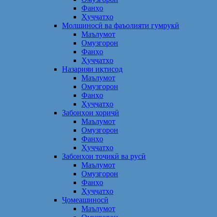
Фанҳо
Ҳуҷҷатҳо
Молшиносӣ ва фаъолияти гумрукӣ
Маълумот
Омузгорон
Фанҳо
Ҳуҷҷатҳо
Назарияи иқтисод
Маълумот
Омузгорон
Фанҳо
Ҳуҷҷатҳо
Забонҳои хориҷӣ
Маълумот
Омузгорон
Фанҳо
Ҳуҷҷатҳо
Забонҳои тоҷикӣ ва русӣ
Маълумот
Омузгорон
Фанҳо
Ҳуҷҷатҳо
Ҷомеашиносӣ
Маълумот