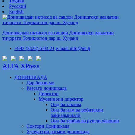
Тоҷикӣ
Русский
English
Донишкадаи иқтисод ва савдои Донишгоҳи давлатии
тиҷорати Тоҷикистон дар ш. Хуҷанд
+992 (3422) 6-03-21
e-mail: info@iet.tj
ALFA XPress
ДОНИШКАДА
Дар бораи мо
Раёсати донишкада
Директор
Муовинони директор
Оид ба таълим
Оид ба илм ва робитаҳои
байналмилалӣ
Оид ба тарбия ва рушди ҷавонон
Сохтори Донишкада
Ҳуҷҷатҳои расмии донишкада