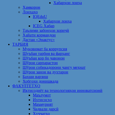
Хабарҳои лоиҳа
Ҳамкорон
Лоихаҳо
IQEduU
Хабарҳои лоиҳа
ICEG Хабар
Таълими забонҳои хориҷӣ
Ҳайати кормандон
Дастаи «Энактус»
ТАРБИЯ
Муқовимат ба коррупсия
Шуъбаи тарбия ва фарҳанг
Шӯъбаи кор бо ҷавонон
Шўрои сарпарастон
Шўрои собиқадорони ҷангу меҳнат
Шӯрои занон ва духтарон
Бахши варзиш
Хобгоҳи донишкада
ФАКУЛТЕТҲО
Иқтисодиёт ва технологияҳои инноватсионӣ
Маълумот
Ихтисосҳо
Маъмурият
Ҷадвали дарсӣ
Ҳуҷҷатҳо