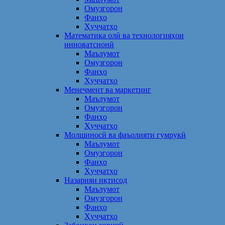
Омузгорон
Фанҳо
Ҳуҷҷатҳо
Математика олӣ ва технологияҳои
инноватсионӣ
Маълумот
Омузгорон
Фанҳо
Ҳуҷҷатҳо
Менеҷмент ва маркетинг
Маълумот
Омузгорон
Фанҳо
Ҳуҷҷатҳо
Молшиносӣ ва фаъолияти гумрукӣ
Маълумот
Омузгорон
Фанҳо
Ҳуҷҷатҳо
Назарияи иқтисод
Маълумот
Омузгорон
Фанҳо
Ҳуҷҷатҳо