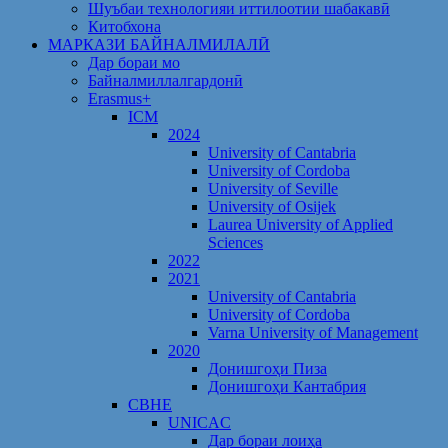
Шуъбаи технологияи иттилоотии шабакавӣ
Китобхона
МАРКАЗИ БАЙНАЛМИЛАЛӢ
Дар бораи мо
Байналмиллалгардонӣ
Erasmus+
ICM
2024
University of Cantabria
University of Cordoba
University of Seville
University of Osijek
Laurea University of Applied
Sciences
2022
2021
University of Cantabria
University of Cordoba
Varna University of Management
2020
Донишгоҳи Пиза
Донишгоҳи Кантабрия
CBHE
UNICAC
Дар бораи лоиҳа