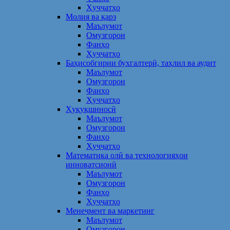
Ҳуҷҷатҳо
Молия ва қарз
Маълумот
Омузгорон
Фанҳо
Ҳуҷҷатҳо
Баҳисобгирии бухгалтерӣ, таҳлил ва аудит
Маълумот
Омузгорон
Фанҳо
Ҳуҷҷатҳо
Ҳуқуқшиносӣ
Маълумот
Омузгорон
Фанҳо
Ҳуҷҷатҳо
Математика олӣ ва технологияҳои
инноватсионӣ
Маълумот
Омузгорон
Фанҳо
Ҳуҷҷатҳо
Менеҷмент ва маркетинг
Маълумот
Омузгорон