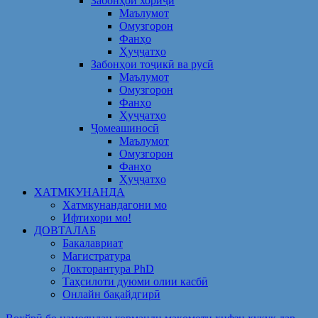
Забонҳои хориҷӣ
Маълумот
Омузгорон
Фанҳо
Ҳуҷҷатҳо
Забонҳои тоҷикӣ ва русӣ
Маълумот
Омузгорон
Фанҳо
Ҳуҷҷатҳо
Ҷомеашиносӣ
Маълумот
Омузгорон
Фанҳо
Ҳуҷҷатҳо
ХАТМКУНАНДА
Хатмкунандагони мо
Ифтихори мо!
ДОВТАЛАБ
Бакалавриат
Магистратура
Докторантура PhD
Таҳсилоти дуюми олии касбӣ
Онлайн бақайдгирӣ