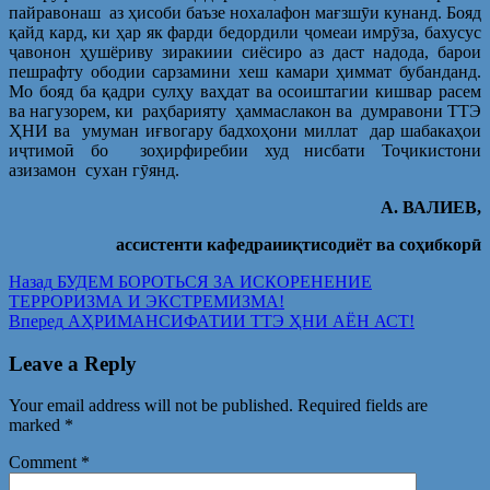
пайравонаш аз ҳисоби баъзе нохалафон мағзшӯи кунанд. Бояд
қайд кард, ки ҳар як фарди бедордили ҷомеаи имрӯза, бахусус
ҷавонон ҳушёриву зиракиии сиёсиро аз даст надода, барои
пешрафту ободии сарзамини хеш камари ҳиммат бубанданд.
Мо бояд ба қадри сулҳу ваҳдат ва осоиштагии кишвар расем
ва нагузорем, ки раҳбарияту ҳаммаслакон ва думравони ТТЭ
ҲНИ ва умуман иғвогару бадхоҳони миллат дар шабакаҳои
иҷтимоӣ бо зоҳирфиребии худ нисбати Тоҷикистони
азизамон сухан гӯянд.
А. ВАЛИЕВ,
ассистенти кафедраииқтисодиёт ва соҳибкорӣ
Post
Предыдущая
Назад
БУДЕМ БОРОТЬСЯ ЗА ИСКОРЕНЕНИЕ
запись:
ТЕРРОРИЗМА И ЭКСТРЕМИЗМА!
navigation
Следующая
Вперед
АҲРИМАНСИФАТИИ ТТЭ ҲНИ АЁН АСТ!
запись:
Leave a Reply
Your email address will not be published.
Required fields are
marked
*
Comment
*