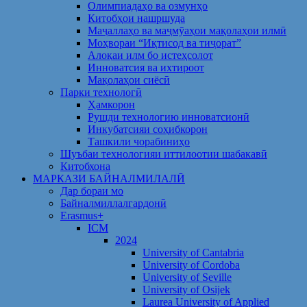
Олимпиадаҳо ва озмунҳо
Китобҳои нашршуда
Маҷаллаҳо ва маҷмӯаҳои мақолаҳои илмӣ
Моҳвораи “Иқтисод ва тиҷорат”
Алоқаи илм бо истеҳсолот
Инноватсия ва ихтироот
Мақолаҳои сиёсӣ
Парки технологӣ
Ҳамкорон
Рушди технологию инноватсионӣ
Инкубатсияи соҳибкорон
Ташкили чорабиниҳо
Шуъбаи технологияи иттилоотии шабакавӣ
Китобхона
МАРКАЗИ БАЙНАЛМИЛАЛӢ
Дар бораи мо
Байналмиллалгардонӣ
Erasmus+
ICM
2024
University of Cantabria
University of Cordoba
University of Seville
University of Osijek
Laurea University of Applied