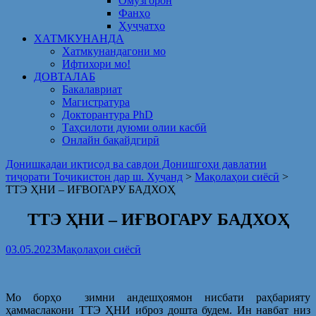
Омузгорон
Фанҳо
Ҳуҷҷатҳо
ХАТМКУНАНДА
Хатмкунандагони мо
Ифтихори мо!
ДОВТАЛАБ
Бакалавриат
Магистратура
Докторантура PhD
Таҳсилоти дуюми олии касбӣ
Онлайн бақайдгирӣ
Донишкадаи иқтисод ва савдои Донишгоҳи давлатии
тиҷорати Тоҷикистон дар ш. Хуҷанд
>
Мақолаҳои сиёсӣ
>
ТТЭ ҲНИ – ИҒВОГАРУ БАДХОҲ
ТТЭ ҲНИ – ИҒВОГАРУ БАДХОҲ
03.05.2023
Мақолаҳои сиёсӣ
Мо борҳо зимни андешҳоямон нисбати раҳбарияту
ҳаммаслакони ТТЭ ҲНИ иброз дошта будем. Ин навбат низ