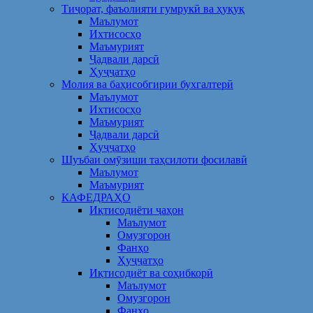
Тиҷорат, фаъолияти гумрукӣ ва ҳуқуқ
Маълумот
Ихтисосҳо
Маъмурият
Ҷадвали дарсӣ
Ҳуҷҷатҳо
Молия ва баҳисобгирии бухгалтерӣ
Маълумот
Ихтисосҳо
Маъмурият
Ҷадвали дарсӣ
Ҳуҷҷатҳо
Шуъбаи омӯзиши таҳсилоти фосилавӣ
Маълумот
Маъмурият
КАФЕДРАҲО
Иқтисодиёти ҷаҳон
Маълумот
Омузгорон
Фанҳо
Ҳуҷҷатҳо
Иқтисодиёт ва соҳибкорӣ
Маълумот
Омузгорон
Фанҳо