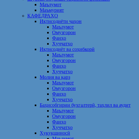
Маълумот
Маъмурият
КАФЕДРАҲО
Иқтисодиёти ҷаҳон
Маълумот
Омузгорон
Фанҳо
Ҳуҷҷатҳо
Иқтисодиёт ва соҳибкорӣ
Маълумот
Омузгорон
Фанҳо
Ҳуҷҷатҳо
Молия ва қарз
Маълумот
Омузгорон
Фанҳо
Ҳуҷҷатҳо
Баҳисобгирии бухгалтерӣ, таҳлил ва аудит
Маълумот
Омузгорон
Фанҳо
Ҳуҷҷатҳо
Ҳуқуқшиносӣ
Маълумот