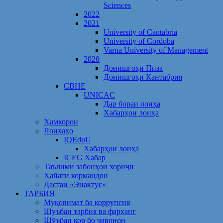
Sciences
2022
2021
University of Cantabria
University of Cordoba
Varna University of Management
2020
Донишгоҳи Пиза
Донишгоҳи Кантабрия
CBHE
UNICAC
Дар бораи лоиҳа
Хабарҳои лоиҳа
Ҳамкорон
Лоихаҳо
IQEduU
Хабарҳои лоиҳа
ICEG Хабар
Таълими забонҳои хориҷӣ
Ҳайати кормандон
Дастаи «Энактус»
ТАРБИЯ
Муқовимат ба коррупсия
Шуъбаи тарбия ва фарҳанг
Шӯъбаи кор бо ҷавонон