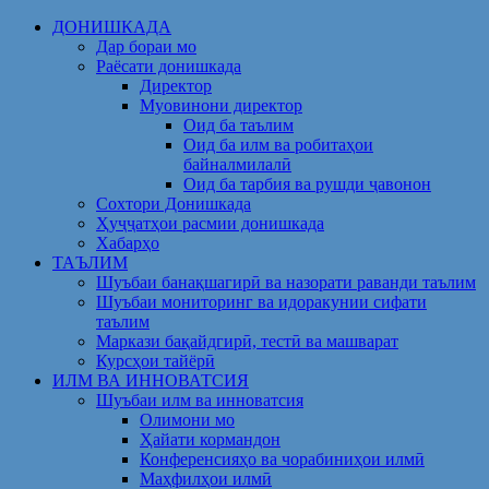
Skip
ДОНИШКАДА
to
Дар бораи мо
content
Раёсати донишкада
Директор
Муовинони директор
Оид ба таълим
Оид ба илм ва робитаҳои
байналмилалӣ
Оид ба тарбия ва рушди ҷавонон
Сохтори Донишкада
Ҳуҷҷатҳои расмии донишкада
Хабарҳо
ТАЪЛИМ
Шуъбаи банақшагирӣ ва назорати раванди таълим
Шуъбаи мониторинг ва идоракунии сифати
таълим
Маркази бақайдгирӣ, тестӣ ва машварат
Курсҳои тайёрӣ
ИЛМ ВА ИННОВАТСИЯ
Шуъбаи илм ва инноватсия
Олимони мо
Ҳайати кормандон
Конференсияҳо ва чорабиниҳои илмӣ
Маҳфилҳои илмӣ