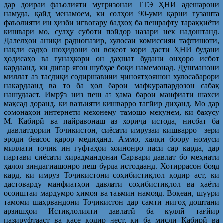
дар доираи фаъолияти муғризонаи ТТЭ ҲНИ адешаронӣ
намуда, қайд менамоем, ки солҳои 90-уми қарни гузашта
фаъолияти ин ҳизби иғвогару бадхоҳ ба пешрафту тараққиёти
кишвари мо, сулҳу суботи пойдор назари нек надоштанд.
Далелҳои аниқи раднопазир, хулосаи комиссияи тафтишотӣ,
нақли садҳо шоҳидони он воқеот кори дасти ҲНИ будани
ҳодисаҳо ва гунаҳкори он даҳшат будани онҳоро исбот
кардаанд, ки дигар ягон шубҳае боқӣ намемонад. Душманони
миллат аз тасдиқи содиршавиии ҷиноятҳояшон хулосабарорӣ
накардаанд ва то ба ҳол барои мафкурапардозон сабақ
нашудааст. Имрӯз низ пеш аз ҳама барои манфиати шахсӣ
мақсад доранд, ки вазъияти кишварро тағйир диҳанд. Мо дар
сомонаҳои интернети мехонему тамошо мекунем, ки бахусу
М. Кабирӣ ва пайравонаш аз хориҷа истода, нисбат ба
давлатдории Точикистон, сиёсати имрӯзаи кишварро зери
эроди беасос қарор медиҳанд. Аммо, халқи боору номуси
миллати точик ин гуфтаҳои хоинонро паси сар карда, дар
партави сиёсати хирадмандонаи Сарвари давлат бо меҳнати
ҳалол зиндагиашонро пеш бурда истодаанд. Хотиррасон бояд
кард, ки имрӯз Тоҷикистони соҳибистиқлол қодир аст, ки
дастоварду манфиатҳои давлати соҳибистиқлол ва ҳаёти
осоиштаи мардумро ҳимоя ва таъмин намояд. Воқеан, шуури
тамоми шаҳрвандони Тоҷикистон дар самти нигоҳ доштани
арзишҳои Истиқлолияти давлатӣ ба куллӣ тағйир
пазируфтааст ва касе қодир нест, ки ба мисли Кабирӣ ва