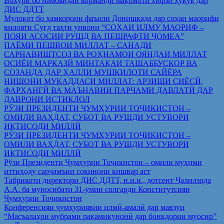
Вохўрӣ бо намояндаи корманди мақомоти ҳифзи ҳуқуқ дар
ДИС ДДТТ
Мулоқот бо ҳамкорони фаъоли Донишкада дар соҳаи маорифи
вилояти Суғд таҳти унвони “СОҲАИ ИЛМУ МАОРИФ –
ПОЯИ АСОСИИ РУШД ВА ПЕШРАФТИ ҶОМЕА”
ПАЁМИ ПЕШВОИ МИЛЛАТ – САНАДИ
САРНАВИШТСОЗ ВА РОҲНАМОИ ОЯНДАИ МИЛЛАТ
ОСИЁИ МАРКАЗӢ МИНТАҚАИ ТАШАББУСКОР ВА
СОЗАНДА ДАР ҲАЛЛИ МУШКИЛОТИ САЙЁРА
НИШОНИ МУҚАДДАСИ МИЛЛАТ: АРЗИШИ СИЁСӢ,
ФАРҲАНГӢ ВА МАЪНАВИИ ПАРЧАМИ ДАВЛАТӢ ДАР
ДАВРОНИ ИСТИҚЛОЛ
РӮЗИ ПРЕЗИДЕНТИ ҶУМҲУРИИ ТОҶИКИСТОН –
ОМИЛИ ВАҲДАТ, СУБОТ ВА РУШДИ УСТУВОРИ
ИҚТИСОДИ МИЛЛӢ
РӮЗИ ПРЕЗИДЕНТИ ҶУМҲУРИИ ТОҶИКИСТОН –
ОМИЛИ ВАҲДАТ, СУБОТ ВА РУШДИ УСТУВОРИ
ИҚТИСОДИ МИЛЛӢ
Рўзи Президенти Ҷумҳурии Тоҷикистон – омили муҳими
иттиҳоду сарҷамъии сокинони кишвар аст
Табрикоти директори ДИС ДДТТ, н.и.и., дотсент Ҷалилзода
А.А. ба муносибати 31-умин солгарди Конститутсияи
Ҷумҳурии Тоҷикистон
Конференсияи ҷумҳуриявии илмӣ-амалӣ дар мавзуи
“Масъалаҳои мубрами рақамикунонӣ дар бонкдории муосир”