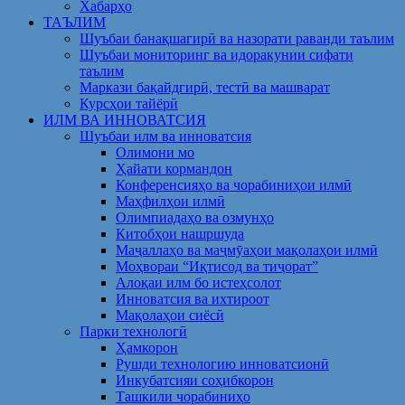
Хабарҳо
ТАЪЛИМ
Шуъбаи банақшагирӣ ва назорати раванди таълим
Шуъбаи мониторинг ва идоракунии сифати
таълим
Маркази бақайдгирӣ, тестӣ ва машварат
Курсҳои тайёрӣ
ИЛМ ВА ИННОВАТСИЯ
Шуъбаи илм ва инноватсия
Олимони мо
Ҳайати кормандон
Конференсияҳо ва чорабиниҳои илмӣ
Маҳфилҳои илмӣ
Олимпиадаҳо ва озмунҳо
Китобҳои нашршуда
Маҷаллаҳо ва маҷмӯаҳои мақолаҳои илмӣ
Моҳвораи “Иқтисод ва тиҷорат”
Алоқаи илм бо истеҳсолот
Инноватсия ва ихтироот
Мақолаҳои сиёсӣ
Парки технологӣ
Ҳамкорон
Рушди технологию инноватсионӣ
Инкубатсияи соҳибкорон
Ташкили чорабиниҳо