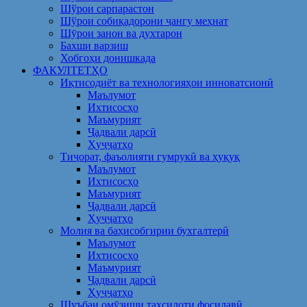
Шўрои сарпарастон
Шўрои собиқадорони ҷангу меҳнат
Шӯрои занон ва духтарон
Бахши варзиш
Хобгоҳи донишкада
ФАКУЛТЕТҲО
Иқтисодиёт ва технологияҳои инноватсионӣ
Маълумот
Ихтисосҳо
Маъмурият
Ҷадвали дарсӣ
Ҳуҷҷатҳо
Тиҷорат, фаъолияти гумрукӣ ва ҳуқуқ
Маълумот
Ихтисосҳо
Маъмурият
Ҷадвали дарсӣ
Ҳуҷҷатҳо
Молия ва баҳисобгирии бухгалтерӣ
Маълумот
Ихтисосҳо
Маъмурият
Ҷадвали дарсӣ
Ҳуҷҷатҳо
Шуъбаи омӯзиши таҳсилоти фосилавӣ