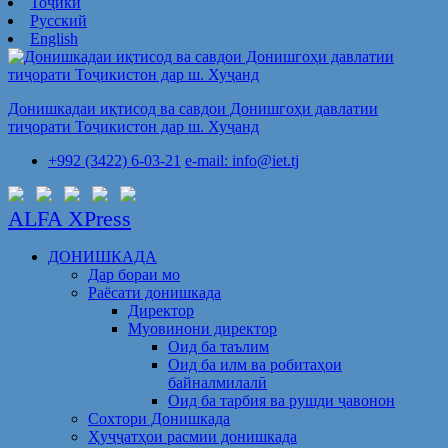
Тоҷикӣ
Русский
English
Донишкадаи иқтисод ва савдои Донишгоҳи давлатии
тиҷорати Тоҷикистон дар ш. Хуҷанд
+992 (3422) 6-03-21
e-mail: info@iet.tj
ALFA XPress
ДОНИШКАДА
Дар бораи мо
Раёсати донишкада
Директор
Муовинони директор
Оид ба таълим
Оид ба илм ва робитаҳои
байналмилалӣ
Оид ба тарбия ва рушди ҷавонон
Сохтори Донишкада
Ҳуҷҷатҳои расмии донишкада