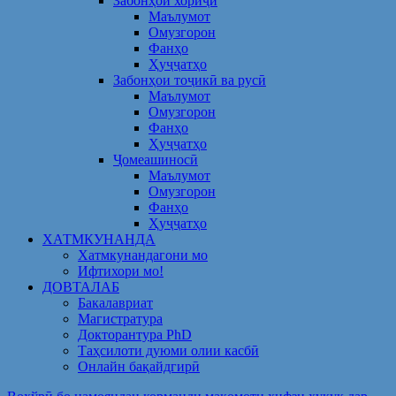
Забонҳои хориҷӣ
Маълумот
Омузгорон
Фанҳо
Ҳуҷҷатҳо
Забонҳои тоҷикӣ ва русӣ
Маълумот
Омузгорон
Фанҳо
Ҳуҷҷатҳо
Ҷомеашиносӣ
Маълумот
Омузгорон
Фанҳо
Ҳуҷҷатҳо
ХАТМКУНАНДА
Хатмкунандагони мо
Ифтихори мо!
ДОВТАЛАБ
Бакалавриат
Магистратура
Докторантура PhD
Таҳсилоти дуюми олии касбӣ
Онлайн бақайдгирӣ