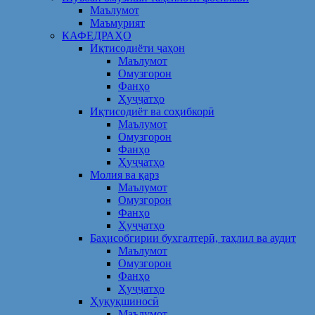
Маълумот
Маъмурият
КАФЕДРАҲО
Иқтисодиёти ҷаҳон
Маълумот
Омузгорон
Фанҳо
Ҳуҷҷатҳо
Иқтисодиёт ва соҳибкорӣ
Маълумот
Омузгорон
Фанҳо
Ҳуҷҷатҳо
Молия ва қарз
Маълумот
Омузгорон
Фанҳо
Ҳуҷҷатҳо
Баҳисобгирии бухгалтерӣ, таҳлил ва аудит
Маълумот
Омузгорон
Фанҳо
Ҳуҷҷатҳо
Ҳуқуқшиносӣ
Маълумот