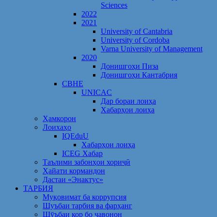
Sciences
2022
2021
University of Cantabria
University of Cordoba
Varna University of Management
2020
Донишгоҳи Пиза
Донишгоҳи Кантабрия
CBHE
UNICAC
Дар бораи лоиҳа
Хабарҳои лоиҳа
Ҳамкорон
Лоихаҳо
IQEduU
Хабарҳои лоиҳа
ICEG Хабар
Таълими забонҳои хориҷӣ
Ҳайати кормандон
Дастаи «Энактус»
ТАРБИЯ
Муқовимат ба коррупсия
Шуъбаи тарбия ва фарҳанг
Шӯъбаи кор бо ҷавонон