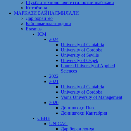
Шуъбаи технологияи иттилоотии шабакавӣ
Китобхона
МАРКАЗИ БАЙНАЛМИЛАЛӢ
Дар бораи мо
Байналмиллалгардонӣ
Erasmus+
ICM
2024
University of Cantabria
University of Cordoba
University of Seville
University of Osijek
Laurea University of Applied
Sciences
2022
2021
University of Cantabria
University of Cordoba
Varna University of Management
2020
Донишгоҳи Пиза
Донишгоҳи Кантабрия
CBHE
UNICAC
Дар бораи лоиҳа