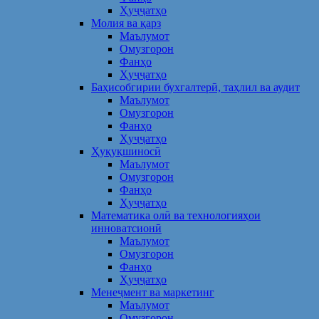
Ҳуҷҷатҳо
Молия ва қарз
Маълумот
Омузгорон
Фанҳо
Ҳуҷҷатҳо
Баҳисобгирии бухгалтерӣ, таҳлил ва аудит
Маълумот
Омузгорон
Фанҳо
Ҳуҷҷатҳо
Ҳуқуқшиносӣ
Маълумот
Омузгорон
Фанҳо
Ҳуҷҷатҳо
Математика олӣ ва технологияҳои
инноватсионӣ
Маълумот
Омузгорон
Фанҳо
Ҳуҷҷатҳо
Менеҷмент ва маркетинг
Маълумот
Омузгорон