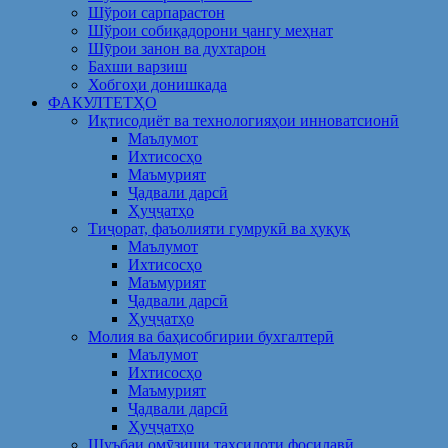
Шўрои сарпарастон
Шўрои собиқадорони ҷангу меҳнат
Шӯрои занон ва духтарон
Бахши варзиш
Хобгоҳи донишкада
ФАКУЛТЕТҲО
Иқтисодиёт ва технологияҳои инноватсионӣ
Маълумот
Ихтисосҳо
Маъмурият
Ҷадвали дарсӣ
Ҳуҷҷатҳо
Тиҷорат, фаъолияти гумрукӣ ва ҳуқуқ
Маълумот
Ихтисосҳо
Маъмурият
Ҷадвали дарсӣ
Ҳуҷҷатҳо
Молия ва баҳисобгирии бухгалтерӣ
Маълумот
Ихтисосҳо
Маъмурият
Ҷадвали дарсӣ
Ҳуҷҷатҳо
Шуъбаи омӯзиши таҳсилоти фосилавӣ