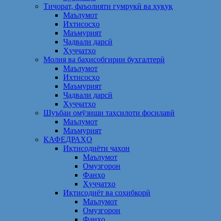
Тиҷорат, фаъолияти гумрукӣ ва ҳуқуқ
Маълумот
Ихтисосҳо
Маъмурият
Ҷадвали дарсӣ
Ҳуҷҷатҳо
Молия ва баҳисобгирии бухгалтерӣ
Маълумот
Ихтисосҳо
Маъмурият
Ҷадвали дарсӣ
Ҳуҷҷатҳо
Шуъбаи омӯзиши таҳсилоти фосилавӣ
Маълумот
Маъмурият
КАФЕДРАҲО
Иқтисодиёти ҷаҳон
Маълумот
Омузгорон
Фанҳо
Ҳуҷҷатҳо
Иқтисодиёт ва соҳибкорӣ
Маълумот
Омузгорон
Фанҳо