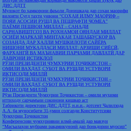
Вохўрӣ бо намояндаи корманди мақомоти ҳифзи ҳуқуқ дар
ДИС ДДТТ
Мулоқот бо ҳамкорони фаъоли Донишкада дар соҳаи маорифи
вилояти Суғд таҳти унвони “СОҲАИ ИЛМУ МАОРИФ –
ПОЯИ АСОСИИ РУШД ВА ПЕШРАФТИ ҶОМЕА”
ПАЁМИ ПЕШВОИ МИЛЛАТ – САНАДИ
САРНАВИШТСОЗ ВА РОҲНАМОИ ОЯНДАИ МИЛЛАТ
ОСИЁИ МАРКАЗӢ МИНТАҚАИ ТАШАББУСКОР ВА
СОЗАНДА ДАР ҲАЛЛИ МУШКИЛОТИ САЙЁРА
НИШОНИ МУҚАДДАСИ МИЛЛАТ: АРЗИШИ СИЁСӢ,
ФАРҲАНГӢ ВА МАЪНАВИИ ПАРЧАМИ ДАВЛАТӢ ДАР
ДАВРОНИ ИСТИҚЛОЛ
РӮЗИ ПРЕЗИДЕНТИ ҶУМҲУРИИ ТОҶИКИСТОН –
ОМИЛИ ВАҲДАТ, СУБОТ ВА РУШДИ УСТУВОРИ
ИҚТИСОДИ МИЛЛӢ
РӮЗИ ПРЕЗИДЕНТИ ҶУМҲУРИИ ТОҶИКИСТОН –
ОМИЛИ ВАҲДАТ, СУБОТ ВА РУШДИ УСТУВОРИ
ИҚТИСОДИ МИЛЛӢ
Рўзи Президенти Ҷумҳурии Тоҷикистон – омили муҳими
иттиҳоду сарҷамъии сокинони кишвар аст
Табрикоти директори ДИС ДДТТ, н.и.и., дотсент Ҷалилзода
А.А. ба муносибати 31-умин солгарди Конститутсияи
Ҷумҳурии Тоҷикистон
Конференсияи ҷумҳуриявии илмӣ-амалӣ дар мавзуи
“Масъалаҳои мубрами рақамикунонӣ дар бонкдории муосир”