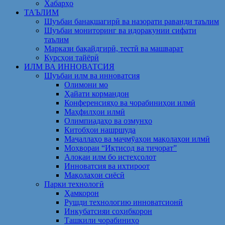
Хабарҳо
ТАЪЛИМ
Шуъбаи банақшагирӣ ва назорати раванди таълим
Шуъбаи мониторинг ва идоракунии сифати
таълим
Маркази бақайдгирӣ, тестӣ ва машварат
Курсҳои тайёрӣ
ИЛМ ВА ИННОВАТСИЯ
Шуъбаи илм ва инноватсия
Олимони мо
Ҳайати кормандон
Конференсияҳо ва чорабиниҳои илмӣ
Маҳфилҳои илмӣ
Олимпиадаҳо ва озмунҳо
Китобҳои нашршуда
Маҷаллаҳо ва маҷмӯаҳои мақолаҳои илмӣ
Моҳвораи “Иқтисод ва тиҷорат”
Алоқаи илм бо истеҳсолот
Инноватсия ва ихтироот
Мақолаҳои сиёсӣ
Парки технологӣ
Ҳамкорон
Рушди технологию инноватсионӣ
Инкубатсияи соҳибкорон
Ташкили чорабиниҳо