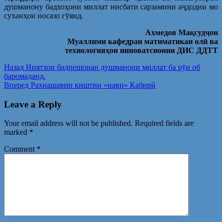
душманону бадхоҳони миллат нисбати сарзамини аҷдодии мо
суханҳои носазо гӯянд.
Ахмедов Мақсудҷон
Муаллими кафедраи матиматикаи олӣ ва
технологияҳои инноватсионии ДИС ДДТТ
Post
Предыдущая
Назад
Ниятхои бадпешонаи душманони миллат ба рӯи об
запись:
баромаданд.
navigation
Следующая
Вперед
Рахнашавии киштии «нави» Кабирӣ
запись:
Leave a Reply
Your email address will not be published.
Required fields are
marked
*
Comment
*