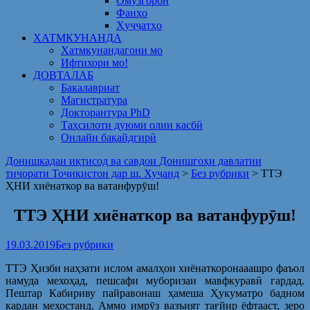
Омузгорон
Фанҳо
Ҳуҷҷатҳо
ХАТМКУНАНДА
Хатмкунандагони мо
Ифтихори мо!
ДОВТАЛАБ
Бакалавриат
Магистратура
Докторантура PhD
Таҳсилоти дуюми олии касбӣ
Онлайн бақайдгирӣ
Донишкадаи иқтисод ва савдои Донишгоҳи давлатии
тиҷорати Тоҷикистон дар ш. Хуҷанд
>
Без рубрики
>
ТТЭ
ҲНИ хиёнаткор ва ватанфурӯш!
ТТЭ ҲНИ хиёнаткор ва ватанфурӯш!
19.03.2019
Без рубрики
ТТЭ Ҳизби наҳзати ислом амалҳои хиёнаткоронааашро фаъол
намуда мехоҳад, пешсафи муборизаи мавфкуравӣ гардад.
Пештар Кабириву пайравонаш ҳамеша Ҳукуматро бадном
кардан мехостанд. Аммо имрӯз вазъият тағйир ёфтааст, зеро