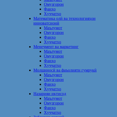
Омузгорон
Фанҳо
Ҳуҷҷатҳо
Математика олӣ ва технологияҳои
инноватсионӣ
Маълумот
Омузгорон
Фанҳо
Ҳуҷҷатҳо
Менеҷмент ва маркетинг
Маълумот
Омузгорон
Фанҳо
Ҳуҷҷатҳо
Молшиносӣ ва фаъолияти гумрукӣ
Маълумот
Омузгорон
Фанҳо
Ҳуҷҷатҳо
Назарияи иқтисод
Маълумот
Омузгорон
Фанҳо
Ҳуҷҷатҳо