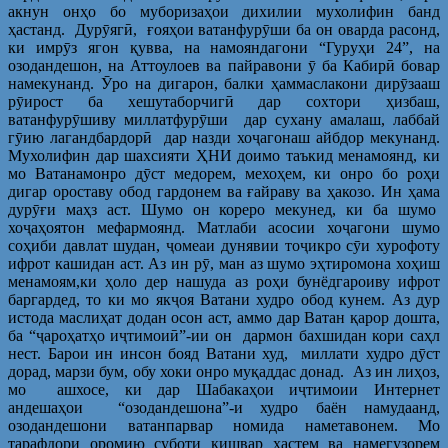
акнун онҳо бо муборизаҳои дихилии мухолифин банд
ҳастанд. Дурӯягӣ, ғояҳои ватанфурӯши ба он оварда расонд,
ки имрӯз ягон қувва, на намояндагони “Гуруҳи 24”, на
озодандешон, на Аттоулоев ва пайравони ӯ ба Кабирӣ бовар
намекунанд. Ӯро на дигарон, балки ҳаммаслакони дирӯзааш
рӯирост ба хешутаборчигӣ дар сохтори ҳизбаш,
ватанфурӯшиву миллатфурӯши дар сухану амалаш, лаббай
гӯию лагандбардорӣ дар назди хоҷагонаш айбдор мекунанд.
Мухолифин дар шахсияти ҲНИ доимо таъкид менамоянд, ки
мо Ватанамонро дӯст медорем, мехоҳем, ки онро бо роҳи
дигар ороставу обод гардонем ва ғайраву ва ҳакозо. Ин ҳама
дурӯғи маҳз аст. Шумо он кореро мекунед, ки ба шумо
хоҷаҳоятон мефармоянд. Матлаби асосии хоҷагони шумо
соҳиби давлат шудан, ҷомеаи дунявии тоҷикро сӯи хурофоту
ифрот кашидан аст. Аз ин рӯ, ман аз шумо эҳтиромона хоҳиш
менамоям,ки ҳоло дер нашуда аз роҳи бунёдгароиву ифрот
баргардед, то ки мо якҷоя Ватани худро обод кунем. Аз дур
истода маслиҳат додан осон аст, аммо дар Ватан қарор дошта,
ба “ҷароҳатҳо иҷтимоиӣ”-ии он дармон бахшидан кори саҳл
нест. Барои ин инсон бояд Ватани худ, миллати худро дӯст
дорад, марзи бум, обу хоки онро муқаддас донад. Аз ин лиҳоз,
мо ашхосе, ки дар Шабакаҳои иҷтимоии Интернет
андешаҳои “озодандешона”-и худро баён намудаанд,
озодандешони ватанпарвар номида наметавонем. Мо
тарафдори оромию суботи кишвар ҳастем ва намегузорем