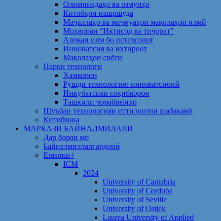
Олимпиадаҳо ва озмунҳо
Китобҳои нашршуда
Маҷаллаҳо ва маҷмӯаҳои мақолаҳои илмӣ
Моҳвораи “Иқтисод ва тиҷорат”
Алоқаи илм бо истеҳсолот
Инноватсия ва ихтироот
Мақолаҳои сиёсӣ
Парки технологӣ
Ҳамкорон
Рушди технологию инноватсионӣ
Инкубатсияи соҳибкорон
Ташкили чорабиниҳо
Шуъбаи технологияи иттилоотии шабакавӣ
Китобхона
МАРКАЗИ БАЙНАЛМИЛАЛӢ
Дар бораи мо
Байналмиллалгардонӣ
Erasmus+
ICM
2024
University of Cantabria
University of Cordoba
University of Seville
University of Osijek
Laurea University of Applied