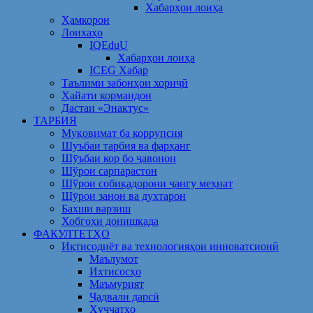
Хабарҳои лоиҳа
Ҳамкорон
Лоихаҳо
IQEduU
Хабарҳои лоиҳа
ICEG Хабар
Таълими забонҳои хориҷӣ
Ҳайати кормандон
Дастаи «Энактус»
ТАРБИЯ
Муқовимат ба коррупсия
Шуъбаи тарбия ва фарҳанг
Шӯъбаи кор бо ҷавонон
Шўрои сарпарастон
Шўрои собиқадорони ҷангу меҳнат
Шӯрои занон ва духтарон
Бахши варзиш
Хобгоҳи донишкада
ФАКУЛТЕТҲО
Иқтисодиёт ва технологияҳои инноватсионӣ
Маълумот
Ихтисосҳо
Маъмурият
Ҷадвали дарсӣ
Ҳуҷҷатҳо