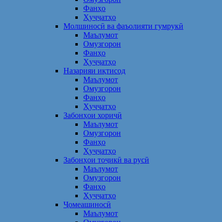
Фанҳо
Ҳуҷҷатҳо
Молшиносӣ ва фаъолияти гумрукӣ
Маълумот
Омузгорон
Фанҳо
Ҳуҷҷатҳо
Назарияи иқтисод
Маълумот
Омузгорон
Фанҳо
Ҳуҷҷатҳо
Забонҳои хориҷӣ
Маълумот
Омузгорон
Фанҳо
Ҳуҷҷатҳо
Забонҳои тоҷикӣ ва русӣ
Маълумот
Омузгорон
Фанҳо
Ҳуҷҷатҳо
Ҷомеашиносӣ
Маълумот