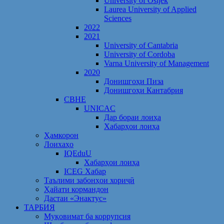
University of Osijek
Laurea University of Applied
Sciences
2022
2021
University of Cantabria
University of Cordoba
Varna University of Management
2020
Донишгоҳи Пиза
Донишгоҳи Кантабрия
CBHE
UNICAC
Дар бораи лоиҳа
Хабарҳои лоиҳа
Ҳамкорон
Лоихаҳо
IQEduU
Хабарҳои лоиҳа
ICEG Хабар
Таълими забонҳои хориҷӣ
Ҳайати кормандон
Дастаи «Энактус»
ТАРБИЯ
Муқовимат ба коррупсия