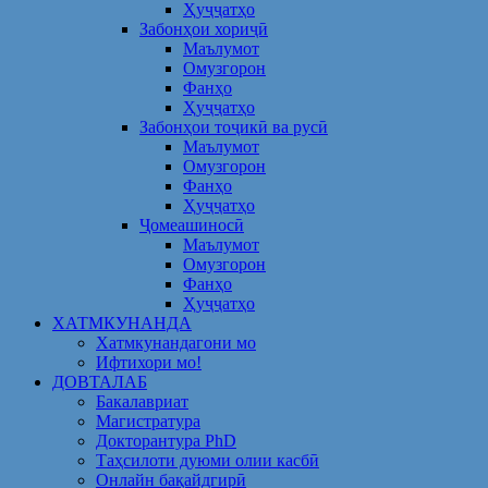
Ҳуҷҷатҳо
Забонҳои хориҷӣ
Маълумот
Омузгорон
Фанҳо
Ҳуҷҷатҳо
Забонҳои тоҷикӣ ва русӣ
Маълумот
Омузгорон
Фанҳо
Ҳуҷҷатҳо
Ҷомеашиносӣ
Маълумот
Омузгорон
Фанҳо
Ҳуҷҷатҳо
ХАТМКУНАНДА
Хатмкунандагони мо
Ифтихори мо!
ДОВТАЛАБ
Бакалавриат
Магистратура
Докторантура PhD
Таҳсилоти дуюми олии касбӣ
Онлайн бақайдгирӣ