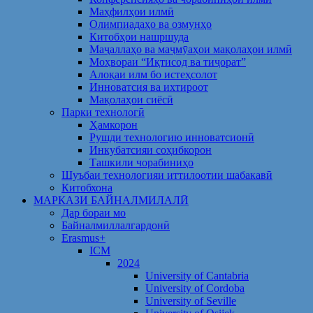
Маҳфилҳои илмӣ
Олимпиадаҳо ва озмунҳо
Китобҳои нашршуда
Маҷаллаҳо ва маҷмӯаҳои мақолаҳои илмӣ
Моҳвораи “Иқтисод ва тиҷорат”
Алоқаи илм бо истеҳсолот
Инноватсия ва ихтироот
Мақолаҳои сиёсӣ
Парки технологӣ
Ҳамкорон
Рушди технологию инноватсионӣ
Инкубатсияи соҳибкорон
Ташкили чорабиниҳо
Шуъбаи технологияи иттилоотии шабакавӣ
Китобхона
МАРКАЗИ БАЙНАЛМИЛАЛӢ
Дар бораи мо
Байналмиллалгардонӣ
Erasmus+
ICM
2024
University of Cantabria
University of Cordoba
University of Seville