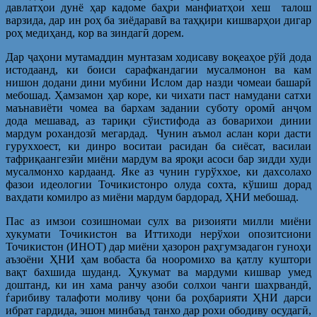
давлатҳои дунё ҳар кадоме баҳри манфиатҳои хеш талош
варзида, дар ин роҳ ба зиёдаравӣ ва таҳқири кишварҳои дигар
роҳ медиҳанд, кор ва зиндагӣ дорем.
Дар ҷаҳони мутамаддин мунтазам ходисаву воқеаҳое рўй дода
истодаанд, ки боиси сарафкандагии мусалмонон ва кам
нишон додани дини мубини Ислом дар назди чомеаи башарӣ
мебошад. Ҳамзамон ҳар коре, ки чихати паст намудани сатхи
маънавиёти чомеа ва бархам задании суботу оромӣ анҷом
дода мешавад, аз тариқи сўистифода аз боварихои динии
мардум рохандозӣ мегардад. Чунин аъмол аслан кори дасти
гуруххоест, ки динро воситаи расидан ба сиёсат, василаи
тафриқаангезӣи миёни мардум ва яроқи асоси бар зидди худи
мусалмонхо кардаанд. Яке аз чунин гурўххое, ки дахсолахо
фазои идеологии Точикистонро олуда сохта, кўшиш дорад
вахдати комилро аз миёни мардум бардорад, ҲНИ мебошад.
Пас аз имзои созишномаи сулх ва ризоияти милли миёни
хукумати Точикистон ва Иттиходи нерўхои опозитсиони
Точикистон (ИНОТ) дар миёни ҳазорон раҳгумзадагон гуноҳи
аъзоёни ҲНИ ҳам вобаста ба нооромихо ва қатлу куштори
вақт бахшида шуданд. Ҳукумат ва мардуми кишвар умед
доштанд, ки ин хама ранчу азоби солхои чанги шахрвандӣ,
ѓарибиву талафоти моливу ҷони ба роҳбарияти ҲНИ дарси
ибрат гардида, эшон минбаъд танхо дар рохи ободиву осудагӣ,