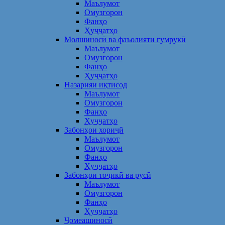
Маълумот
Омузгорон
Фанҳо
Ҳуҷҷатҳо
Молшиносӣ ва фаъолияти гумрукӣ
Маълумот
Омузгорон
Фанҳо
Ҳуҷҷатҳо
Назарияи иқтисод
Маълумот
Омузгорон
Фанҳо
Ҳуҷҷатҳо
Забонҳои хориҷӣ
Маълумот
Омузгорон
Фанҳо
Ҳуҷҷатҳо
Забонҳои тоҷикӣ ва русӣ
Маълумот
Омузгорон
Фанҳо
Ҳуҷҷатҳо
Ҷомеашиносӣ