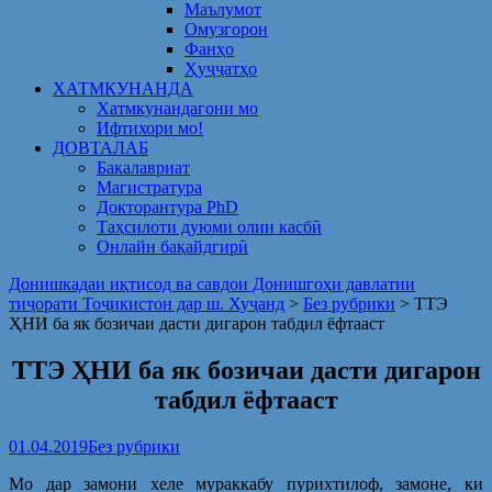
Маълумот
Омузгорон
Фанҳо
Ҳуҷҷатҳо
ХАТМКУНАНДА
Хатмкунандагони мо
Ифтихори мо!
ДОВТАЛАБ
Бакалавриат
Магистратура
Докторантура PhD
Таҳсилоти дуюми олии касбӣ
Онлайн бақайдгирӣ
Донишкадаи иқтисод ва савдои Донишгоҳи давлатии
тиҷорати Тоҷикистон дар ш. Хуҷанд
>
Без рубрики
>
ТТЭ
ҲНИ ба як бозичаи дасти дигарон табдил ёфтааст
ТТЭ ҲНИ ба як бозичаи дасти дигарон
табдил ёфтааст
01.04.2019
Без рубрики
Мо дар замони хеле мураккабу пурихтилоф, замоне, ки