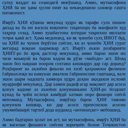
сулҳу ваҳдат ва созандагӣ мекўшанд. Аммо, мутаасифона
ҲНИ ба ин ҳама ҳусни ният ва некандешихо сазовор гашта
натавонист.
Имрўз ҲНИ кўшиш мекунад худро як тарафи сулх нишон
дихад ва ба ин васила воқеияти таърихиро ба манфиати худ
таҳрир созад. Аммо хушбахтона хотираи таърихии миллати
тоҷик қавӣ аст. Ҳама медонанд, ки як ҷониби сулҳ ИНОТ буд,
на ҲНИ ва чунин берўгии сиёсие, ки аз ҷониби ҲНИ сурат
мегирад воқеан шармовар аст. Имрўз аъзои рохбарияти
ҲНИТ-ро бо яроқ дастгир мекунанд, аммо барои эшон ин
чизи маъмулӣ ва барои кадом як рўзи «мабодо» аст. Шояд
эшон боз нақшаи ноором сохтани кишварро дар сар доранд?
Роҳбарият ва аъзоёни фаъоли ин хизб қахрамони филмхои
ѓайриахлоқи ва намунаи амалхои ѓайриинсони гаштаанд, вале
эшон шарм надошта хамвора худро доҳии ақидахои исломӣ
муаррифӣ мекунанд. Дар хамин радиф агар мақомот дар асоси
қонун кадоме аз аъзоёни қонуншикани ҲНИ-ро боздошт
кунад ба ҷойи ислоҳи камбудӣ хатман онро фишори сиёсӣ
меноманд. Мутаасифона, имрўзҳо барои ҲНИ тамоми
қонунхои кишвар, ки дар асоси принсипхои асосии
умумибашарӣ тартиб дода шудаанд «антинаҳзат» мебошанд.
Аммо бадтарин ҳолат ин аст, ки мутаасифона, имрўз ҲНИ ба
як василаи фишанги сиёсии хориҷиён болои Тоҷикистон