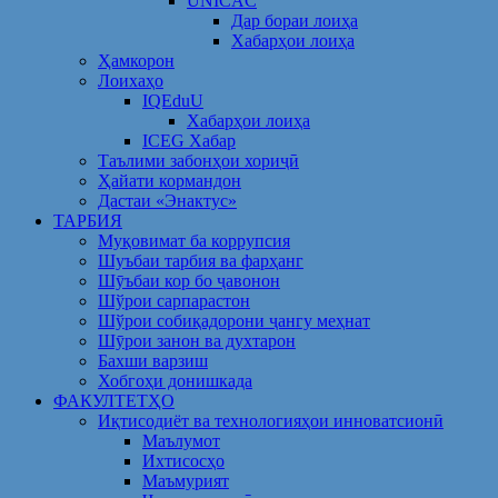
UNICAC
Дар бораи лоиҳа
Хабарҳои лоиҳа
Ҳамкорон
Лоихаҳо
IQEduU
Хабарҳои лоиҳа
ICEG Хабар
Таълими забонҳои хориҷӣ
Ҳайати кормандон
Дастаи «Энактус»
ТАРБИЯ
Муқовимат ба коррупсия
Шуъбаи тарбия ва фарҳанг
Шӯъбаи кор бо ҷавонон
Шўрои сарпарастон
Шўрои собиқадорони ҷангу меҳнат
Шӯрои занон ва духтарон
Бахши варзиш
Хобгоҳи донишкада
ФАКУЛТЕТҲО
Иқтисодиёт ва технологияҳои инноватсионӣ
Маълумот
Ихтисосҳо
Маъмурият