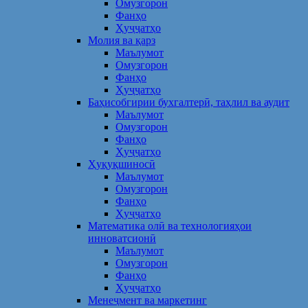
Омузгорон
Фанҳо
Ҳуҷҷатҳо
Молия ва қарз
Маълумот
Омузгорон
Фанҳо
Ҳуҷҷатҳо
Баҳисобгирии бухгалтерӣ, таҳлил ва аудит
Маълумот
Омузгорон
Фанҳо
Ҳуҷҷатҳо
Ҳуқуқшиносӣ
Маълумот
Омузгорон
Фанҳо
Ҳуҷҷатҳо
Математика олӣ ва технологияҳои
инноватсионӣ
Маълумот
Омузгорон
Фанҳо
Ҳуҷҷатҳо
Менеҷмент ва маркетинг