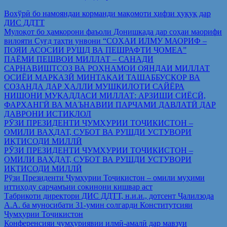
Вохўрӣ бо намояндаи корманди мақомоти ҳифзи ҳуқуқ дар
ДИС ДДТТ
Мулоқот бо ҳамкорони фаъоли Донишкада дар соҳаи маорифи
вилояти Суғд таҳти унвони “СОҲАИ ИЛМУ МАОРИФ –
ПОЯИ АСОСИИ РУШД ВА ПЕШРАФТИ ҶОМЕА”
ПАЁМИ ПЕШВОИ МИЛЛАТ – САНАДИ
САРНАВИШТСОЗ ВА РОҲНАМОИ ОЯНДАИ МИЛЛАТ
ОСИЁИ МАРКАЗӢ МИНТАҚАИ ТАШАББУСКОР ВА
СОЗАНДА ДАР ҲАЛЛИ МУШКИЛОТИ САЙЁРА
НИШОНИ МУҚАДДАСИ МИЛЛАТ: АРЗИШИ СИЁСӢ,
ФАРҲАНГӢ ВА МАЪНАВИИ ПАРЧАМИ ДАВЛАТӢ ДАР
ДАВРОНИ ИСТИҚЛОЛ
РӮЗИ ПРЕЗИДЕНТИ ҶУМҲУРИИ ТОҶИКИСТОН –
ОМИЛИ ВАҲДАТ, СУБОТ ВА РУШДИ УСТУВОРИ
ИҚТИСОДИ МИЛЛӢ
РӮЗИ ПРЕЗИДЕНТИ ҶУМҲУРИИ ТОҶИКИСТОН –
ОМИЛИ ВАҲДАТ, СУБОТ ВА РУШДИ УСТУВОРИ
ИҚТИСОДИ МИЛЛӢ
Рўзи Президенти Ҷумҳурии Тоҷикистон – омили муҳими
иттиҳоду сарҷамъии сокинони кишвар аст
Табрикоти директори ДИС ДДТТ, н.и.и., дотсент Ҷалилзода
А.А. ба муносибати 31-умин солгарди Конститутсияи
Ҷумҳурии Тоҷикистон
Конференсияи ҷумҳуриявии илмӣ-амалӣ дар мавзуи