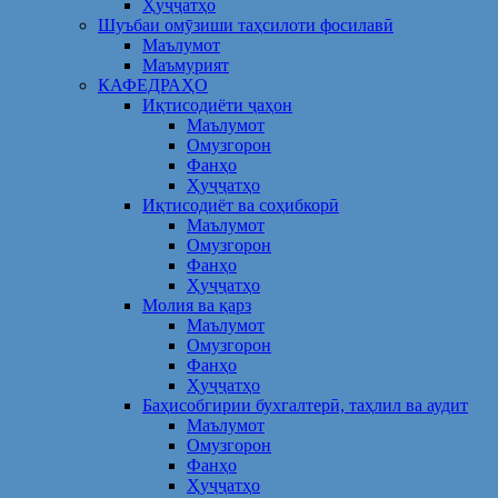
Ҳуҷҷатҳо
Шуъбаи омӯзиши таҳсилоти фосилавӣ
Маълумот
Маъмурият
КАФЕДРАҲО
Иқтисодиёти ҷаҳон
Маълумот
Омузгорон
Фанҳо
Ҳуҷҷатҳо
Иқтисодиёт ва соҳибкорӣ
Маълумот
Омузгорон
Фанҳо
Ҳуҷҷатҳо
Молия ва қарз
Маълумот
Омузгорон
Фанҳо
Ҳуҷҷатҳо
Баҳисобгирии бухгалтерӣ, таҳлил ва аудит
Маълумот
Омузгорон
Фанҳо
Ҳуҷҷатҳо