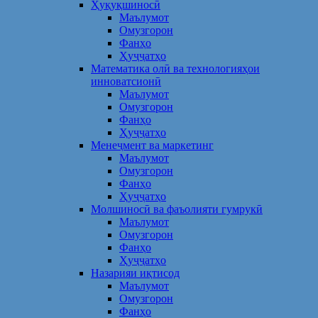
Ҳуқуқшиносӣ
Маълумот
Омузгорон
Фанҳо
Ҳуҷҷатҳо
Математика олӣ ва технологияҳои
инноватсионӣ
Маълумот
Омузгорон
Фанҳо
Ҳуҷҷатҳо
Менеҷмент ва маркетинг
Маълумот
Омузгорон
Фанҳо
Ҳуҷҷатҳо
Молшиносӣ ва фаъолияти гумрукӣ
Маълумот
Омузгорон
Фанҳо
Ҳуҷҷатҳо
Назарияи иқтисод
Маълумот
Омузгорон
Фанҳо