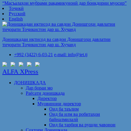
“Масъалаҳои мубрами рақамикунонӣ дар бонкдории муосир”
Тоҷикӣ
Русский
English
Донишкадаи иқтисод ва савдои Донишгоҳи давлатии
тиҷорати Тоҷикистон дар ш. Хуҷанд
+992 (3422) 6-03-21
e-mail: info@iet.tj
ALFA XPress
ДОНИШКАДА
Дар бораи мо
Раёсати донишкада
Директор
Муовинони директор
Оид ба таълим
Оид ба илм ва робитаҳои
байналмилалӣ
Оид ба тарбия ва рушди ҷавонон
Сохтори Донишкада