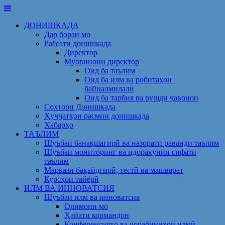
Skip
to
ДОНИШКАДА
content
Дар бораи мо
Раёсати донишкада
Директор
Муовинони директор
Оид ба таълим
Оид ба илм ва робитаҳои
байналмилалӣ
Оид ба тарбия ва рушди ҷавонон
Сохтори Донишкада
Ҳуҷҷатҳои расмии донишкада
Хабарҳо
ТАЪЛИМ
Шуъбаи банақшагирӣ ва назорати раванди таълим
Шуъбаи мониторинг ва идоракунии сифати
таълим
Маркази бақайдгирӣ, тестӣ ва машварат
Курсҳои тайёрӣ
ИЛМ ВА ИННОВАТСИЯ
Шуъбаи илм ва инноватсия
Олимони мо
Ҳайати кормандон
Конференсияҳо ва чорабиниҳои илмӣ