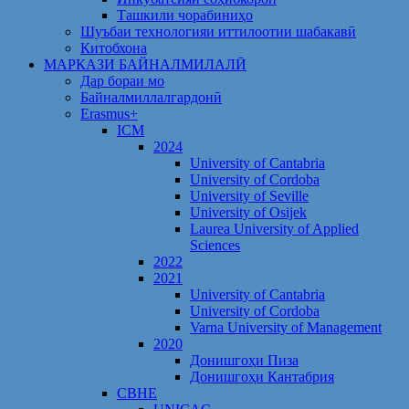
Ташкили чорабиниҳо
Шуъбаи технологияи иттилоотии шабакавӣ
Китобхона
МАРКАЗИ БАЙНАЛМИЛАЛӢ
Дар бораи мо
Байналмиллалгардонӣ
Erasmus+
ICM
2024
University of Cantabria
University of Cordoba
University of Seville
University of Osijek
Laurea University of Applied
Sciences
2022
2021
University of Cantabria
University of Cordoba
Varna University of Management
2020
Донишгоҳи Пиза
Донишгоҳи Кантабрия
CBHE