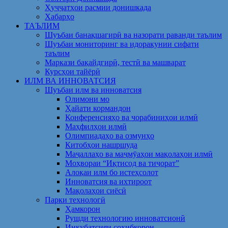
Ҳуҷҷатҳои расмии донишкада
Хабарҳо
ТАЪЛИМ
Шуъбаи банақшагирӣ ва назорати раванди таълим
Шуъбаи мониторинг ва идоракунии сифати
таълим
Маркази бақайдгирӣ, тестӣ ва машварат
Курсҳои тайёрӣ
ИЛМ ВА ИННОВАТСИЯ
Шуъбаи илм ва инноватсия
Олимони мо
Ҳайати кормандон
Конференсияҳо ва чорабиниҳои илмӣ
Маҳфилҳои илмӣ
Олимпиадаҳо ва озмунҳо
Китобҳои нашршуда
Маҷаллаҳо ва маҷмӯаҳои мақолаҳои илмӣ
Моҳвораи “Иқтисод ва тиҷорат”
Алоқаи илм бо истеҳсолот
Инноватсия ва ихтироот
Мақолаҳои сиёсӣ
Парки технологӣ
Ҳамкорон
Рушди технологию инноватсионӣ
Инкубатсияи соҳибкорон