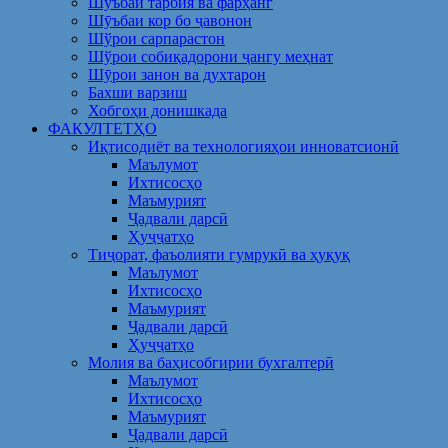
Шуъбаи тарбия ва фарҳанг
Шӯъбаи кор бо ҷавонон
Шўрои сарпарастон
Шўрои собиқадорони ҷангу меҳнат
Шӯрои занон ва духтарон
Бахши варзиш
Хобгоҳи донишкада
ФАКУЛТЕТҲО
Иқтисодиёт ва технологияҳои инноватсионӣ
Маълумот
Ихтисосҳо
Маъмурият
Ҷадвали дарсӣ
Ҳуҷҷатҳо
Тиҷорат, фаъолияти гумрукӣ ва ҳуқуқ
Маълумот
Ихтисосҳо
Маъмурият
Ҷадвали дарсӣ
Ҳуҷҷатҳо
Молия ва баҳисобгирии бухгалтерӣ
Маълумот
Ихтисосҳо
Маъмурият
Ҷадвали дарсӣ