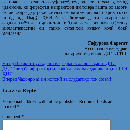
гаштааст ва хеле таассуф мехўрем, ки холо ҳам ҳастанд
ҷавононе, ки фирефтаи найрангҳои ин тоифа гашта бо аъзогӣ
ба он худро дар роҳи хиёнат ба ватану миллат шарик сохта
истодаанд. Имрўз ҲНИ ба як бозичаи дасти дигарон дар
саҳнаи сиёсии Тоҷикистон табдил ёфта, аз ватандўстиву
миллатпарастии он танҳо суханҳои хушку холӣ боқӣ
мондаанд.
Ғафурова Ф
ароғат
Ассистенти кафедраи
назарияи иқтисоди ДИС ДДТТ.
Post
Предыдущая
Назад
Изҳороти устодони кафедраи молия ва қарзи ДИС
запись:
ДДТТ оид ба ифтротгароӣ, радикализм ва аҳдшиканиҳои ТТЭ
navigation
ҲНИ
Следующая
Вперед
Ҷаҳонро аз ин нопокӣ ва олудагиҳо пок созем!
запись:
Leave a Reply
Your email address will not be published.
Required fields are
marked
*
Comment
*