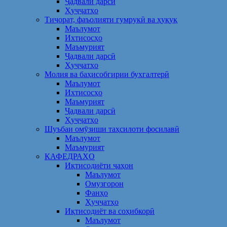
Ҷадвали дарсӣ
Ҳуҷҷатҳо
Тиҷорат, фаъолияти гумрукӣ ва ҳуқуқ
Маълумот
Ихтисосҳо
Маъмурият
Ҷадвали дарсӣ
Ҳуҷҷатҳо
Молия ва баҳисобгирии бухгалтерӣ
Маълумот
Ихтисосҳо
Маъмурият
Ҷадвали дарсӣ
Ҳуҷҷатҳо
Шуъбаи омӯзиши таҳсилоти фосилавӣ
Маълумот
Маъмурият
КАФЕДРАҲО
Иқтисодиёти ҷаҳон
Маълумот
Омузгорон
Фанҳо
Ҳуҷҷатҳо
Иқтисодиёт ва соҳибкорӣ
Маълумот