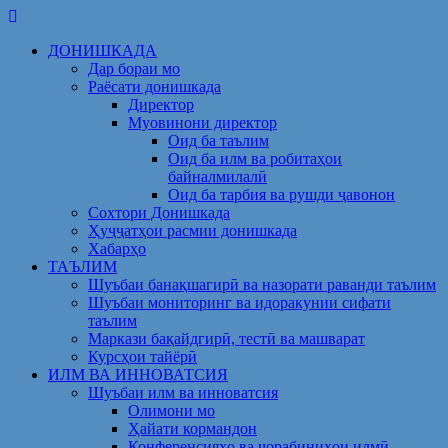
Skip
to
ДОНИШКАДА
content
Дар бораи мо
Раёсати донишкада
Директор
Муовинони директор
Оид ба таълим
Оид ба илм ва робитаҳои
байналмилалӣ
Оид ба тарбия ва рушди ҷавонон
Сохтори Донишкада
Ҳуҷҷатҳои расмии донишкада
Хабарҳо
ТАЪЛИМ
Шуъбаи банақшагирӣ ва назорати раванди таълим
Шуъбаи мониторинг ва идоракунии сифати
таълим
Маркази бақайдгирӣ, тестӣ ва машварат
Курсҳои тайёрӣ
ИЛМ ВА ИННОВАТСИЯ
Шуъбаи илм ва инноватсия
Олимони мо
Ҳайати кормандон
Конференсияҳо ва чорабиниҳои илмӣ