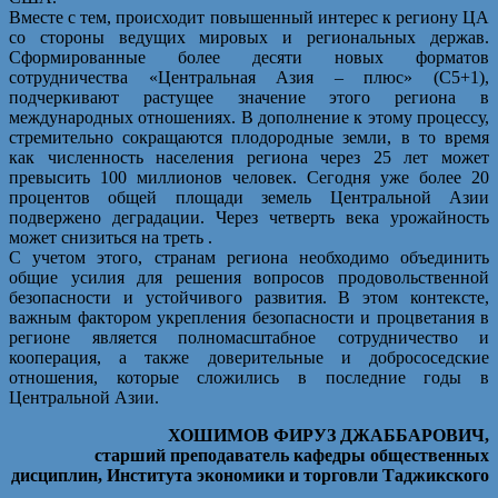
Вместе с тем, происходит повышенный интерес к региону ЦА
со стороны ведущих мировых и региональных держав.
Сформированные более десяти новых форматов
сотрудничества «Центральная Азия – плюс» (С5+1),
подчеркивают растущее значение этого региона в
международных отношениях. В дополнение к этому процессу,
стремительно сокращаются плодородные земли, в то время
как численность населения региона через 25 лет может
превысить 100 миллионов человек. Сегодня уже более 20
процентов общей площади земель Центральной Азии
подвержено деградации. Через четверть века урожайность
может снизиться на треть .
С учетом этого, странам региона необходимо объединить
общие усилия для решения вопросов продовольственной
безопасности и устойчивого развития. В этом контексте,
важным фактором укрепления безопасности и процветания в
регионе является полномасштабное сотрудничество и
кооперация, а также доверительные и добрососедские
отношения, которые сложились в последние годы в
Центральной Азии.
ХОШИМОВ ФИРУЗ ДЖАББАРОВИЧ,
старший преподаватель кафедры общественных
дисциплин, Института экономики и торговли Таджикского