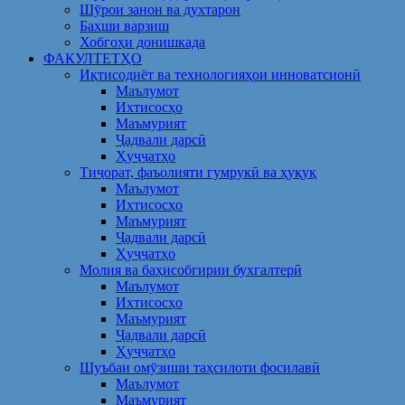
Шӯрои занон ва духтарон
Бахши варзиш
Хобгоҳи донишкада
ФАКУЛТЕТҲО
Иқтисодиёт ва технологияҳои инноватсионӣ
Маълумот
Ихтисосҳо
Маъмурият
Ҷадвали дарсӣ
Ҳуҷҷатҳо
Тиҷорат, фаъолияти гумрукӣ ва ҳуқуқ
Маълумот
Ихтисосҳо
Маъмурият
Ҷадвали дарсӣ
Ҳуҷҷатҳо
Молия ва баҳисобгирии бухгалтерӣ
Маълумот
Ихтисосҳо
Маъмурият
Ҷадвали дарсӣ
Ҳуҷҷатҳо
Шуъбаи омӯзиши таҳсилоти фосилавӣ
Маълумот
Маъмурият