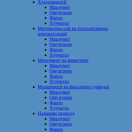
Ҳуқуқшиносӣ
Маълумот
Омузгорон
Фанҳо
Ҳуҷҷатҳо
Математика олӣ ва технологияҳои
инноватсионӣ
Маълумот
Омузгорон
Фанҳо
Ҳуҷҷатҳо
Менеҷмент ва маркетинг
Маълумот
Омузгорон
Фанҳо
Ҳуҷҷатҳо
Молшиносӣ ва фаъолияти гумрукӣ
Маълумот
Омузгорон
Фанҳо
Ҳуҷҷатҳо
Назарияи иқтисод
Маълумот
Омузгорон
Фанҳо