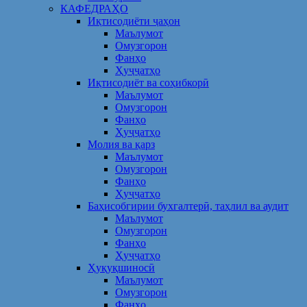
КАФЕДРАҲО
Иқтисодиёти ҷаҳон
Маълумот
Омузгорон
Фанҳо
Ҳуҷҷатҳо
Иқтисодиёт ва соҳибкорӣ
Маълумот
Омузгорон
Фанҳо
Ҳуҷҷатҳо
Молия ва қарз
Маълумот
Омузгорон
Фанҳо
Ҳуҷҷатҳо
Баҳисобгирии бухгалтерӣ, таҳлил ва аудит
Маълумот
Омузгорон
Фанҳо
Ҳуҷҷатҳо
Ҳуқуқшиносӣ
Маълумот
Омузгорон
Фанҳо