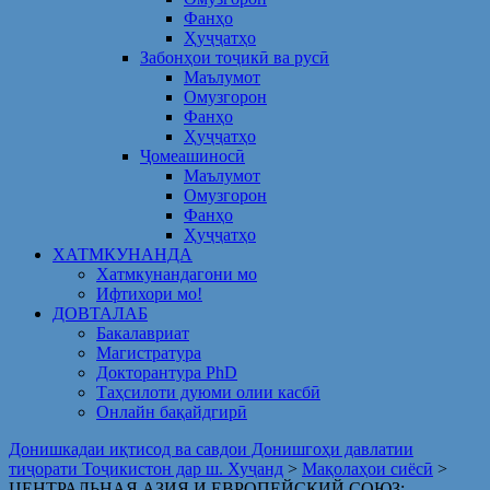
Фанҳо
Ҳуҷҷатҳо
Забонҳои тоҷикӣ ва русӣ
Маълумот
Омузгорон
Фанҳо
Ҳуҷҷатҳо
Ҷомеашиносӣ
Маълумот
Омузгорон
Фанҳо
Ҳуҷҷатҳо
ХАТМКУНАНДА
Хатмкунандагони мо
Ифтихори мо!
ДОВТАЛАБ
Бакалавриат
Магистратура
Докторантура PhD
Таҳсилоти дуюми олии касбӣ
Онлайн бақайдгирӣ
Донишкадаи иқтисод ва савдои Донишгоҳи давлатии
тиҷорати Тоҷикистон дар ш. Хуҷанд
>
Мақолаҳои сиёсӣ
>
ЦЕНТРАЛЬНАЯ АЗИЯ И ЕВРОПЕЙСКИЙ СОЮЗ: