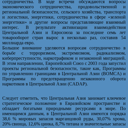
сотрудничества. В ходе встречи обсуждаются вопросы
экономического сотрудничества, продовольственной и
региональной безопасности, сельского хозяйства, транспорта
и логистики, энергетики, сотрудничества в сфере «зеленой
энергетики» и другие вопросы представляющие взаимный
интерес. В результате активизации взаимодействия
Центральной Азии и Евросоюза за последние семь лет
товарооборот стран вырос в несколько раз, составив 54
миллиарда евро.
Большое внимание уделяются вопросам сотрудничество в
борьбе с терроризмом, экстремизмом, радикализмом,
киберпреступности, наркотрафиком и незаконной миграцией.
В этом направлении, Европейский Союз с 2003 года запустил
проекты региональной безопасности, такие как, Программы
по управлению границами в Центральной Азии (BOMCA) и
Программы по предотвращению незаконного оборота
наркотиков в Центральной Азии (CADAP).
Следует отметить, что Центральная Азия занимает ключевое
стратегическое положение в Евразийском пространстве и
обладает богатыми природными ресурсами в мире. По
имеющимся данным, в Центральной Азии имеются порядка
38,6 % мировых запасов марганцовой руды, 30,07% хрома,
20% свинца, 12,6% цинка, 8,7% титана и значительные запасы