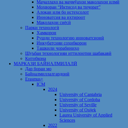
Маҷаллаҳо ва маҷмӯаҳои мақолаҳои илмӣ
Моҳвораи “Иқтисод ва тиҷорат”
Алоқаи илм бо истеҳсолот
Инноватсия ва ихтироот
Мақолаҳои сиёсӣ
Парки технологӣ
Ҳамкорон
Рушди технологию инноватсионӣ
Инкубатсияи соҳибкорон
Ташкили чорабиниҳо
Шуъбаи технологияи иттилоотии шабакавӣ
Китобхона
МАРКАЗИ БАЙНАЛМИЛАЛӢ
Дар бораи мо
Байналмиллалгардонӣ
Erasmus+
ICM
2024
University of Cantabria
University of Cordoba
University of Seville
University of Osijek
Laurea University of Applied
Sciences
2022