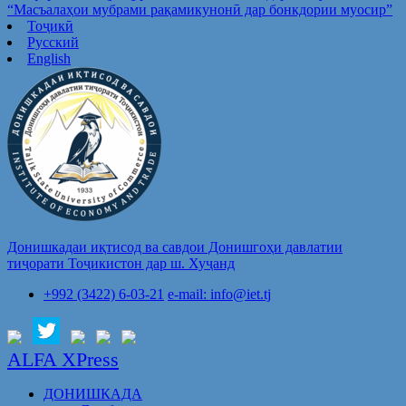
“Масъалаҳои мубрами рақамикунонӣ дар бонкдории муосир”
Тоҷикӣ
Русский
English
Донишкадаи иқтисод ва савдои Донишгоҳи давлатии
тиҷорати Тоҷикистон дар ш. Хуҷанд
+992 (3422) 6-03-21
e-mail: info@iet.tj
ALFA XPress
ДОНИШКАДА