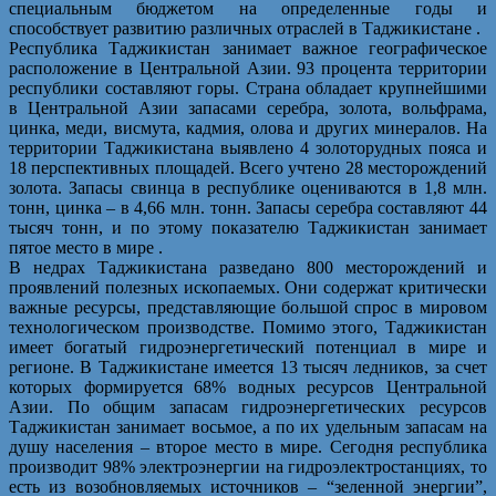
специальным бюджетом на определенные годы и
способствует развитию различных отраслей в Таджикистане .
Республика Таджикистан занимает важное географическое
расположение в Центральной Азии. 93 процента территории
республики составляют горы. Страна обладает крупнейшими
в Центральной Азии запасами серебра, золота, вольфрама,
цинка, меди, висмута, кадмия, олова и других минералов. На
территории Таджикистана выявлено 4 золоторудных пояса и
18 перспективных площадей. Всего учтено 28 месторождений
золота. Запасы свинца в республике оцениваются в 1,8 млн.
тонн, цинка – в 4,66 млн. тонн. Запасы серебра составляют 44
тысяч тонн, и по этому показателю Таджикистан занимает
пятое место в мире .
В недрах Таджикистана разведано 800 месторождений и
проявлений полезных ископаемых. Они содержат критически
важные ресурсы, представляющие большой спрос в мировом
технологическом производстве. Помимо этого, Таджикистан
имеет богатый гидроэнергетический потенциал в мире и
регионе. В Таджикистане имеется 13 тысяч ледников, за счет
которых формируется 68% водных ресурсов Центральной
Азии. По общим запасам гидроэнергетических ресурсов
Таджикистан занимает восьмое, а по их удельным запасам на
душу населения – второе место в мире. Сегодня республика
производит 98% электроэнергии на гидроэлектростанциях, то
есть из возобновляемых источников – “зеленной энергии”,