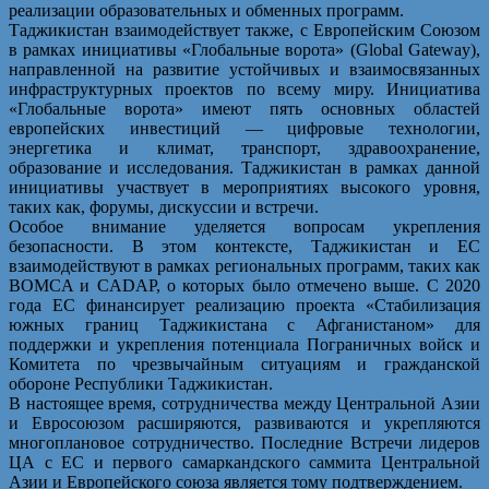
реализации образовательных и обменных программ.
Таджикистан взаимодействует также, с Европейским Союзом
в рамках инициативы «Глобальные ворота» (Global Gateway),
направленной на развитие устойчивых и взаимосвязанных
инфраструктурных проектов по всему миру. Инициатива
«Глобальные ворота» имеют пять основных областей
европейских инвестиций — цифровые технологии,
энергетика и климат, транспорт, здравоохранение,
образование и исследования. Таджикистан в рамках данной
инициативы участвует в мероприятиях высокого уровня,
таких как, форумы, дискуссии и встречи.
Особое внимание уделяется вопросам укрепления
безопасности. В этом контексте, Таджикистан и ЕС
взаимодействуют в рамках региональных программ, таких как
BOMCA и CADAP, о которых было отмечено выше. С 2020
года ЕС финансирует реализацию проекта «Стабилизация
южных границ Таджикистана с Афганистаном» для
поддержки и укрепления потенциала Пограничных войск и
Комитета по чрезвычайным ситуациям и гражданской
обороне Республики Таджикистан.
В настоящее время, сотрудничества между Центральной Азии
и Евросоюзом расширяются, развиваются и укрепляются
многоплановое сотрудничество. Последние Встречи лидеров
ЦА с ЕС и первого самаркандского саммита Центральной
Азии и Европейского союза является тому подтверждением.