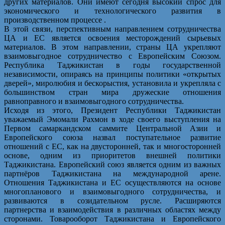
других материалов. Они имеют сегодня высокий спрос для
экономического и технологического развития в
производственном процессе .
В этой связи, перспективным направлением сотрудничества
ЦА и ЕС является освоения месторождений сырьевых
материалов. В этом направлении, страны ЦА укрепляют
взаимовыгодное сотрудничество с Европейским Союзом.
Республика Таджикистан в годы государственной
независимости, опираясь на принципы политики «открытых
дверей», миролюбия и бескорыстия, установила и укрепляла с
большинством стран мира дружеские отношения
равноправного и взаимовыгодного сотрудничества.
Исходя из этого, Президент Республики Таджикистан
уважаемый Эмомали Рахмон в ходе своего выступления на
Первом самаркандском саммите Центральной Азии и
Европейского союза назвал поступательное развитие
отношений с ЕС, как на двусторонней, так и многосторонней
основе, одним из приоритетов внешней политики
Таджикистана. Европейский союз является одним из важных
партнёров Таджикистана на международной арене.
Отношения Таджикистана и ЕС осуществляются на основе
многопланового и взаимовыгодного сотрудничества, и
развиваются в созидательном русле. Расширяются
партнерства и взаимодействия в различных областях между
сторонами. Товарооборот Таджикистана и Европейского