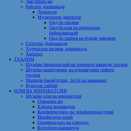
Дар бораи мо
Раёсати донишкада
Директор
Муовинони директор
Оид ба таълим
Оид ба илм ва робитаҳои
байналмилалӣ
Оид ба тарбия ва рушди ҷавонон
Сохтори Донишкада
Ҳуҷҷатҳои расмии донишкада
Хабарҳо
ТАЪЛИМ
Шуъбаи банақшагирӣ ва назорати раванди таълим
Шуъбаи мониторинг ва идоракунии сифати
таълим
Маркази бақайдгирӣ, тестӣ ва машварат
Курсҳои тайёрӣ
ИЛМ ВА ИННОВАТСИЯ
Шуъбаи илм ва инноватсия
Олимони мо
Ҳайати кормандон
Конференсияҳо ва чорабиниҳои илмӣ
Маҳфилҳои илмӣ
Олимпиадаҳо ва озмунҳо
Китобҳои нашршуда