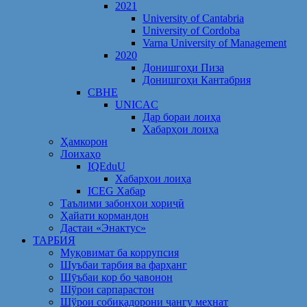
2021
University of Cantabria
University of Cordoba
Varna University of Management
2020
Донишгоҳи Пиза
Донишгоҳи Кантабрия
CBHE
UNICAC
Дар бораи лоиҳа
Хабарҳои лоиҳа
Ҳамкорон
Лоихаҳо
IQEduU
Хабарҳои лоиҳа
ICEG Хабар
Таълими забонҳои хориҷӣ
Ҳайати кормандон
Дастаи «Энактус»
ТАРБИЯ
Муқовимат ба коррупсия
Шуъбаи тарбия ва фарҳанг
Шӯъбаи кор бо ҷавонон
Шўрои сарпарастон
Шўрои собиқадорони ҷангу меҳнат