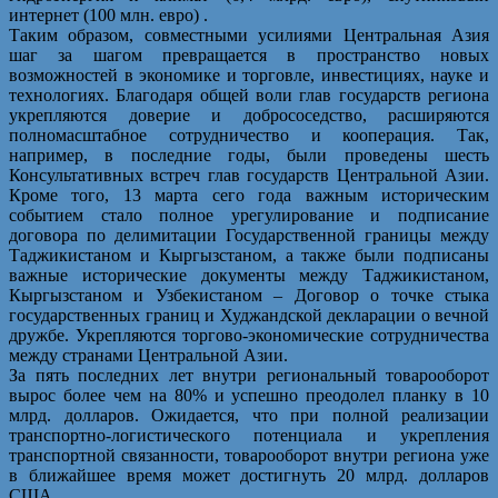
интернет (100 млн. евро) .
Таким образом, совместными усилиями Центральная Азия
шаг за шагом превращается в пространство новых
возможностей в экономике и торговле, инвестициях, науке и
технологиях. Благодаря общей воли глав государств региона
укрепляются доверие и добрососедство, расширяются
полномасштабное сотрудничество и кооперация. Так,
например, в последние годы, были проведены шесть
Консультативных встреч глав государств Центральной Азии.
Кроме того, 13 марта сего года важным историческим
событием стало полное урегулирование и подписание
договора по делимитации Государственной границы между
Таджикистаном и Кыргызстаном, а также были подписаны
важные исторические документы между Таджикистаном,
Кыргызстаном и Узбекистаном – Договор о точке стыка
государственных границ и Худжандской декларации о вечной
дружбе. Укрепляются торгово-экономические сотрудничества
между странами Центральной Азии.
За пять последних лет внутри региональный товарооборот
вырос более чем на 80% и успешно преодолел планку в 10
млрд. долларов. Ожидается, что при полной реализации
транспортно-логистического потенциала и укрепления
транспортной связанности, товарооборот внутри региона уже
в ближайшее время может достигнуть 20 млрд. долларов
США.