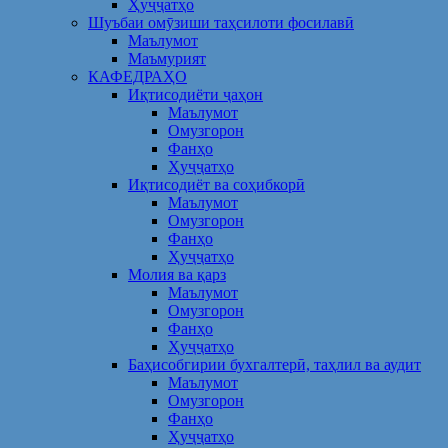
Ҳуҷҷатҳо
Шуъбаи омӯзиши таҳсилоти фосилавӣ
Маълумот
Маъмурият
КАФЕДРАҲО
Иқтисодиёти ҷаҳон
Маълумот
Омузгорон
Фанҳо
Ҳуҷҷатҳо
Иқтисодиёт ва соҳибкорӣ
Маълумот
Омузгорон
Фанҳо
Ҳуҷҷатҳо
Молия ва қарз
Маълумот
Омузгорон
Фанҳо
Ҳуҷҷатҳо
Баҳисобгирии бухгалтерӣ, таҳлил ва аудит
Маълумот
Омузгорон
Фанҳо
Ҳуҷҷатҳо