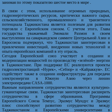
занимая по этому показателю шестое место в мире .
В связи с этим, использование огромных природных,
гидроэнергетических ресурсов, критически важного сырья,
сельскохозяйственного, промышленного и транзитного
потенциала Таджикистана является полезным для развития
торговли с Европейским союзом. С учетом этого, Глава
государства уважаемый Эмомали Рахмон в своем
выступлении на самаркандском саммите Центральной Азии и
Евросоюза подчеркнул, что Таджикистан заинтересован в
привлечении инвестиций, внедрении новых технологий и
опыта европейских компаний в эту отрасль.
Сегодня Европейский союз участвует в создании и
модернизации мощностей по производству «зелёной» энергии
в Таджикистане. При поддержке ЕС реализуются проекты
гидроэлектростанций «Нурек», «Себзор» и «Кайраккум». ЕС
содействует также в создании инфраструктуры для передачи
электроэнергии в Южную Азию через линию
электропередачи CASA-1000.
Важным направлением сотрудничества являются культурно-
гуманитарные связи. Таджикистан заинтересован расширить
сотрудничества в сфере образования. Программы
Европейского Союза Темпус, Эразмус Мундус и Эразмус
плюс способствуют развитию сотрудничества между
Таджикистаном и Европейскими университетами в