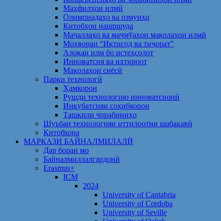
Маҳфилҳои илмӣ
Олимпиадаҳо ва озмунҳо
Китобҳои нашршуда
Маҷаллаҳо ва маҷмӯаҳои мақолаҳои илмӣ
Моҳвораи “Иқтисод ва тиҷорат”
Алоқаи илм бо истеҳсолот
Инноватсия ва ихтироот
Мақолаҳои сиёсӣ
Парки технологӣ
Ҳамкорон
Рушди технологию инноватсионӣ
Инкубатсияи соҳибкорон
Ташкили чорабиниҳо
Шуъбаи технологияи иттилоотии шабакавӣ
Китобхона
МАРКАЗИ БАЙНАЛМИЛАЛӢ
Дар бораи мо
Байналмиллалгардонӣ
Erasmus+
ICM
2024
University of Cantabria
University of Cordoba
University of Seville