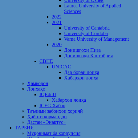
University of Osijek
Laurea University of Applied
Sciences
2022
2021
University of Cantabria
University of Cordoba
Varna University of Management
2020
Донишгоҳи Пиза
Донишгоҳи Кантабрия
CBHE
UNICAC
Дар бораи лоиҳа
Хабарҳои лоиҳа
Ҳамкорон
Лоихаҳо
IQEduU
Хабарҳои лоиҳа
ICEG Хабар
Таълими забонҳои хориҷӣ
Ҳайати кормандон
Дастаи «Энактус»
ТАРБИЯ
Муқовимат ба коррупсия