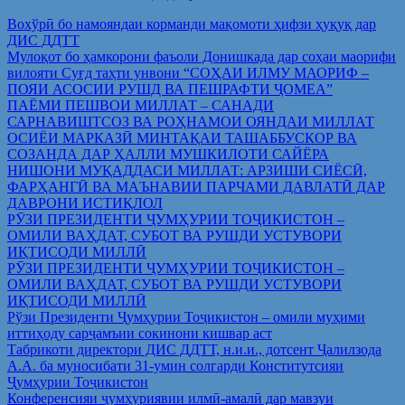
Вохўрӣ бо намояндаи корманди мақомоти ҳифзи ҳуқуқ дар
ДИС ДДТТ
Мулоқот бо ҳамкорони фаъоли Донишкада дар соҳаи маорифи
вилояти Суғд таҳти унвони “СОҲАИ ИЛМУ МАОРИФ –
ПОЯИ АСОСИИ РУШД ВА ПЕШРАФТИ ҶОМЕА”
ПАЁМИ ПЕШВОИ МИЛЛАТ – САНАДИ
САРНАВИШТСОЗ ВА РОҲНАМОИ ОЯНДАИ МИЛЛАТ
ОСИЁИ МАРКАЗӢ МИНТАҚАИ ТАШАББУСКОР ВА
СОЗАНДА ДАР ҲАЛЛИ МУШКИЛОТИ САЙЁРА
НИШОНИ МУҚАДДАСИ МИЛЛАТ: АРЗИШИ СИЁСӢ,
ФАРҲАНГӢ ВА МАЪНАВИИ ПАРЧАМИ ДАВЛАТӢ ДАР
ДАВРОНИ ИСТИҚЛОЛ
РӮЗИ ПРЕЗИДЕНТИ ҶУМҲУРИИ ТОҶИКИСТОН –
ОМИЛИ ВАҲДАТ, СУБОТ ВА РУШДИ УСТУВОРИ
ИҚТИСОДИ МИЛЛӢ
РӮЗИ ПРЕЗИДЕНТИ ҶУМҲУРИИ ТОҶИКИСТОН –
ОМИЛИ ВАҲДАТ, СУБОТ ВА РУШДИ УСТУВОРИ
ИҚТИСОДИ МИЛЛӢ
Рўзи Президенти Ҷумҳурии Тоҷикистон – омили муҳими
иттиҳоду сарҷамъии сокинони кишвар аст
Табрикоти директори ДИС ДДТТ, н.и.и., дотсент Ҷалилзода
А.А. ба муносибати 31-умин солгарди Конститутсияи
Ҷумҳурии Тоҷикистон
Конференсияи ҷумҳуриявии илмӣ-амалӣ дар мавзуи