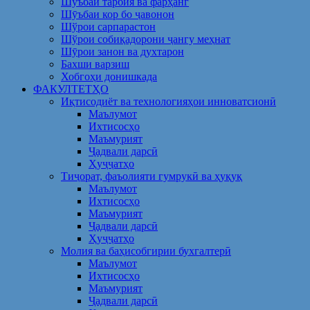
Шуъбаи тарбия ва фарҳанг
Шӯъбаи кор бо ҷавонон
Шўрои сарпарастон
Шўрои собиқадорони ҷангу меҳнат
Шӯрои занон ва духтарон
Бахши варзиш
Хобгоҳи донишкада
ФАКУЛТЕТҲО
Иқтисодиёт ва технологияҳои инноватсионӣ
Маълумот
Ихтисосҳо
Маъмурият
Ҷадвали дарсӣ
Ҳуҷҷатҳо
Тиҷорат, фаъолияти гумрукӣ ва ҳуқуқ
Маълумот
Ихтисосҳо
Маъмурият
Ҷадвали дарсӣ
Ҳуҷҷатҳо
Молия ва баҳисобгирии бухгалтерӣ
Маълумот
Ихтисосҳо
Маъмурият
Ҷадвали дарсӣ