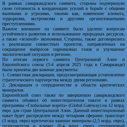
В рамках самаркандского саммита, стороны подчеркнули
свою готовность в координации усилий в борьбе с общими
вызовами и угрозами, такими как, изменение климата,
терроризма, экстремизма и другими организованными
преступлениями.
Важное внимание на саммите было уделено вопросам
устойчивого развития и использование природных ресурсов,
а также «зеленой» экономики. Стороны, также договорились
о реализации совместных проектов, направленных на
сокращение выбросов парниковых газов и улучшение
экологической ситуации в регионе.
По итогам первого саммита Центральной Азии и
Европейского союза (3-4 апреля 2025 года в Самарканде)
были приняты две важные документы:
1. Совместная декларация, предусматривающая установление
стратегического партнерства между двумя регионами.
2. Декларация о сотрудничестве в области критических
минералов.
Европейский союз также по завершению самаркандского
саммита объявил об инвестиционном пакете в рамках
программы «Глобальные ворота» (Global Gateway) на 12 млрд.
евро для стран Центральной Азии. Данный инвестиционный
пакет будет распределен между четырьмя сферами: транспорт
(3 млрд. евро) критически важные минералы (2,5 млрд. евро),
гидроэнергия и климат (6,4 млрд. евро), спутниковый