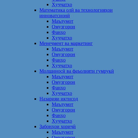
Ҳуҷҷатҳо
Математика олӣ ва технологияҳои
инноватсионӣ
Маълумот
Омузгорон
Фанҳо
Ҳуҷҷатҳо
Менеҷмент ва маркетинг
Маълумот
Омузгорон
Фанҳо
Ҳуҷҷатҳо
Молшиносӣ ва фаъолияти гумрукӣ
Маълумот
Омузгорон
Фанҳо
Ҳуҷҷатҳо
Назарияи иқтисод
Маълумот
Омузгорон
Фанҳо
Ҳуҷҷатҳо
Забонҳои хориҷӣ
Маълумот
Омузгорон