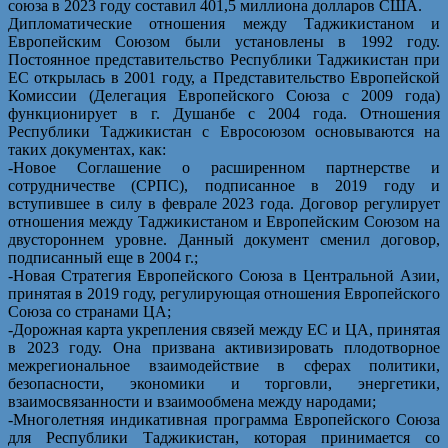
союза в 2023 году составил 401,5 миллиона долларов США.
Дипломатические отношения между Таджикистаном и
Европейским Союзом были установлены в 1992 году.
Постоянное представительство Республики Таджикистан при
ЕС открылась в 2001 году, а Представительство Европейской
Комиссии (Делегация Европейского Союза с 2009 года)
функционирует в г. Душанбе с 2004 года. Отношения
Республики Таджикистан с Евросоюзом основываются на
таких документах, как:
-Новое Соглашение о расширенном партнерстве и
сотрудничестве (СРПС), подписанное в 2019 году и
вступившее в силу в феврале 2023 года. Договор регулирует
отношения между Таджикистаном и Европейским Союзом на
двустороннем уровне. Данный документ сменил договор,
подписанный еще в 2004 г.;
-Новая Стратегия Европейского Союза в Центральной Азии,
принятая в 2019 году, регулирующая отношения Европейского
Союза со странами ЦА;
-Дорожная карта укрепления связей между ЕС и ЦА, принятая
в 2023 году. Она призвана активизировать плодотворное
межрегиональное взаимодействие в сферах политики,
безопасности, экономики и торговли, энергетики,
взаимосвязанности и взаимообмена между народами;
-Многолетняя индикативная программа Европейского Союза
для Республики Таджикистан, которая принимается со