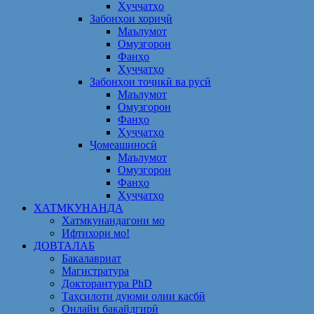
Ҳуҷҷатҳо
Забонҳои хориҷӣ
Маълумот
Омузгорон
Фанҳо
Ҳуҷҷатҳо
Забонҳои тоҷикӣ ва русӣ
Маълумот
Омузгорон
Фанҳо
Ҳуҷҷатҳо
Ҷомеашиносӣ
Маълумот
Омузгорон
Фанҳо
Ҳуҷҷатҳо
ХАТМКУНАНДА
Хатмкунандагони мо
Ифтихори мо!
ДОВТАЛАБ
Бакалавриат
Магистратура
Докторантура PhD
Таҳсилоти дуюми олии касбӣ
Онлайн бақайдгирӣ