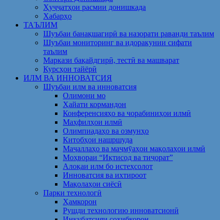
Ҳуҷҷатҳои расмии донишкада
Хабарҳо
ТАЪЛИМ
Шуъбаи банақшагирӣ ва назорати раванди таълим
Шуъбаи мониторинг ва идоракунии сифати
таълим
Маркази бақайдгирӣ, тестӣ ва машварат
Курсҳои тайёрӣ
ИЛМ ВА ИННОВАТСИЯ
Шуъбаи илм ва инноватсия
Олимони мо
Ҳайати кормандон
Конференсияҳо ва чорабиниҳои илмӣ
Маҳфилҳои илмӣ
Олимпиадаҳо ва озмунҳо
Китобҳои нашршуда
Маҷаллаҳо ва маҷмӯаҳои мақолаҳои илмӣ
Моҳвораи “Иқтисод ва тиҷорат”
Алоқаи илм бо истеҳсолот
Инноватсия ва ихтироот
Мақолаҳои сиёсӣ
Парки технологӣ
Ҳамкорон
Рушди технологию инноватсионӣ
Инкубатсияи соҳибкорон