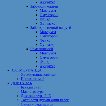
Ҳуҷҷатҳо
Забонҳои хориҷӣ
Маълумот
Омузгорон
Фанҳо
Ҳуҷҷатҳо
Забонҳои тоҷикӣ ва русӣ
Маълумот
Омузгорон
Фанҳо
Ҳуҷҷатҳо
Ҷомеашиносӣ
Маълумот
Омузгорон
Фанҳо
Ҳуҷҷатҳо
ХАТМКУНАНДА
Хатмкунандагони мо
Ифтихори мо!
ДОВТАЛАБ
Бакалавриат
Магистратура
Докторантура PhD
Таҳсилоти дуюми олии касбӣ
Онлайн бақайдгирӣ