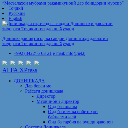
“Масъалаҳои мубрами рақамикунонӣ дар бонкдории муосир”
Тоҷикӣ
Русский
English
Донишкадаи иқтисод ва савдои Донишгоҳи давлатии
тиҷорати Тоҷикистон дар ш. Хуҷанд
+992 (3422) 6-03-21
e-mail: info@iet.tj
ALFA XPress
ДОНИШКАДА
Дар бораи мо
Раёсати донишкада
Директор
Муовинони директор
Оид ба таълим
Оид ба илм ва робитаҳои
байналмилалӣ
Оид ба тарбия ва рушди ҷавонон
Сохтори Донишкада