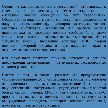
Одним из распространенных преступлений, относящихся к
категории террористических, является преступление –
«Заведомо ложное сообщение об акте терроризма».
Общественная опасность данного преступления заключается в
нарушении нормального функционирования государственно-
властных институтов, отвлечении сил органов охраны
правопорядка на проверку ложных сообщений, а также
специальных служб, призванных оказывать в чрезвычайных
ситуациях помощь населению (бригады МЧС, скорой
помощи, пожарной охраны и т.д.), нарушении прав и
охраняемых законом интересов граждан.
Как показывает практика причины совершения данного
преступления самые разные — от душевных расстройств до
желания развлечься.
Вместе с тем, за такие “развлечения” предусмотрено
уголовное наказание до 3 лет лишения свободы, а уголовной
ответственности подлежат лица, достигшие 14-ти лет, а
имущественный и материальный ущерб, связанный с работой
бригад скорой помощи, МЧС и иных спасательных служб,
призванных оказывать помощь в экстренных случаях и
вынужденных проводить проверку ложного сообщения,
ложится на плечи виновного лица.