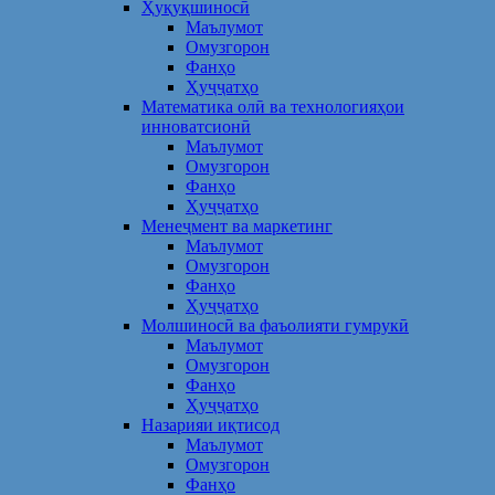
Ҳуқуқшиносӣ
Маълумот
Омузгорон
Фанҳо
Ҳуҷҷатҳо
Математика олӣ ва технологияҳои
инноватсионӣ
Маълумот
Омузгорон
Фанҳо
Ҳуҷҷатҳо
Менеҷмент ва маркетинг
Маълумот
Омузгорон
Фанҳо
Ҳуҷҷатҳо
Молшиносӣ ва фаъолияти гумрукӣ
Маълумот
Омузгорон
Фанҳо
Ҳуҷҷатҳо
Назарияи иқтисод
Маълумот
Омузгорон
Фанҳо