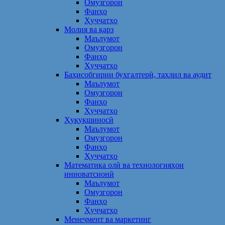
Омузгорон
Фанҳо
Ҳуҷҷатҳо
Молия ва қарз
Маълумот
Омузгорон
Фанҳо
Ҳуҷҷатҳо
Баҳисобгирии бухгалтерӣ, таҳлил ва аудит
Маълумот
Омузгорон
Фанҳо
Ҳуҷҷатҳо
Ҳуқуқшиносӣ
Маълумот
Омузгорон
Фанҳо
Ҳуҷҷатҳо
Математика олӣ ва технологияҳои
инноватсионӣ
Маълумот
Омузгорон
Фанҳо
Ҳуҷҷатҳо
Менеҷмент ва маркетинг