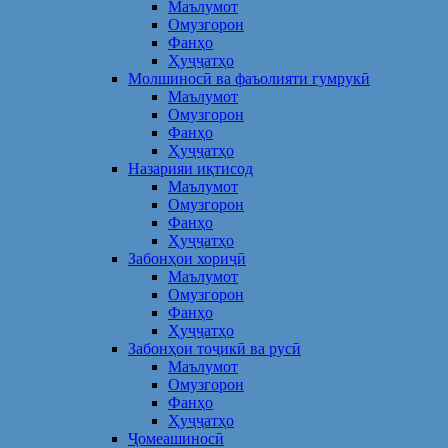
Маълумот
Омузгорон
Фанҳо
Ҳуҷҷатҳо
Молшиносӣ ва фаъолияти гумрукӣ
Маълумот
Омузгорон
Фанҳо
Ҳуҷҷатҳо
Назарияи иқтисод
Маълумот
Омузгорон
Фанҳо
Ҳуҷҷатҳо
Забонҳои хориҷӣ
Маълумот
Омузгорон
Фанҳо
Ҳуҷҷатҳо
Забонҳои тоҷикӣ ва русӣ
Маълумот
Омузгорон
Фанҳо
Ҳуҷҷатҳо
Ҷомеашиносӣ