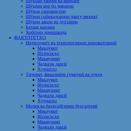
Шуъбаи тарбия ва фарҳанг
Шӯъбаи кор бо ҷавонон
Шўрои сарпарастон
Шўрои собиқадорони ҷангу меҳнат
Шӯрои занон ва духтарон
Бахши варзиш
Хобгоҳи донишкада
ФАКУЛТЕТҲО
Иқтисодиёт ва технологияҳои инноватсионӣ
Маълумот
Ихтисосҳо
Маъмурият
Ҷадвали дарсӣ
Ҳуҷҷатҳо
Тиҷорат, фаъолияти гумрукӣ ва ҳуқуқ
Маълумот
Ихтисосҳо
Маъмурият
Ҷадвали дарсӣ
Ҳуҷҷатҳо
Молия ва баҳисобгирии бухгалтерӣ
Маълумот
Ихтисосҳо
Маъмурият
Ҷадвали дарсӣ