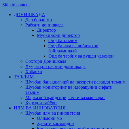
Skip to content
ДОНИШКАДА
Дар бораи мо
Раёсати донишкада
Директор
Муовинони директор
Оид ба таълим
Оид ба илм ва робитаҳои
байналмилалӣ
Оид ба тарбия ва рушди ҷавонон
Сохтори Донишкада
Ҳуҷҷатҳои расмии донишкада
Хабарҳо
ТАЪЛИМ
Шуъбаи банақшагирӣ ва назорати раванди таълим
Шуъбаи мониторинг ва идоракунии сифати
таълим
Маркази бақайдгирӣ, тестӣ ва машварат
Курсҳои тайёрӣ
ИЛМ ВА ИННОВАТСИЯ
Шуъбаи илм ва инноватсия
Олимони мо
Ҳайати кормандон
Конференсияҳо ва чорабиниҳои илмӣ