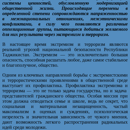
системы ценностей, обусловленную модернизацией
общественной жизни. Происходящие перемены в
определенной степени сопровождаются напряженностью
в межнациональных отношениях, межэтническими
конфликтами, в силу чего появляются различные
оппозиционные группы, пытающиеся добиться желаемого
для них результата через экстремизм и терроризм.
В настоящее время экстремизм и терроризм являются
реальной угрозой национальной безопасности Республики
Таджикистан. Экстремизм — это исключительно большая
опасность, способная расшатать любое, даже самое стабильное
и благополучное, общество.
Одним из ключевых направлений борьбы с экстремистскими
и террористическими проявлениями в общественной среде
выступает их профилактика. Профилактика экстремизма и
терроризма — это не только задача государства, но и задача
представителей гражданского общества. Особая миссия при
этом должна отводиться семье и школе, ведь не секрет, что
социальная и материальная незащищенность, частый
максимализм в оценках и суждениях, психологическая
незрелость и значительная зависимость от чужого мнения,
дают возможность легкого распространения радикальных
идей среди молодежи.