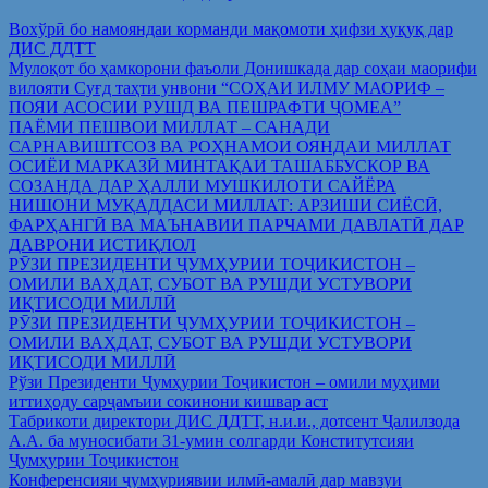
Вохўрӣ бо намояндаи корманди мақомоти ҳифзи ҳуқуқ дар
ДИС ДДТТ
Мулоқот бо ҳамкорони фаъоли Донишкада дар соҳаи маорифи
вилояти Суғд таҳти унвони “СОҲАИ ИЛМУ МАОРИФ –
ПОЯИ АСОСИИ РУШД ВА ПЕШРАФТИ ҶОМЕА”
ПАЁМИ ПЕШВОИ МИЛЛАТ – САНАДИ
САРНАВИШТСОЗ ВА РОҲНАМОИ ОЯНДАИ МИЛЛАТ
ОСИЁИ МАРКАЗӢ МИНТАҚАИ ТАШАББУСКОР ВА
СОЗАНДА ДАР ҲАЛЛИ МУШКИЛОТИ САЙЁРА
НИШОНИ МУҚАДДАСИ МИЛЛАТ: АРЗИШИ СИЁСӢ,
ФАРҲАНГӢ ВА МАЪНАВИИ ПАРЧАМИ ДАВЛАТӢ ДАР
ДАВРОНИ ИСТИҚЛОЛ
РӮЗИ ПРЕЗИДЕНТИ ҶУМҲУРИИ ТОҶИКИСТОН –
ОМИЛИ ВАҲДАТ, СУБОТ ВА РУШДИ УСТУВОРИ
ИҚТИСОДИ МИЛЛӢ
РӮЗИ ПРЕЗИДЕНТИ ҶУМҲУРИИ ТОҶИКИСТОН –
ОМИЛИ ВАҲДАТ, СУБОТ ВА РУШДИ УСТУВОРИ
ИҚТИСОДИ МИЛЛӢ
Рўзи Президенти Ҷумҳурии Тоҷикистон – омили муҳими
иттиҳоду сарҷамъии сокинони кишвар аст
Табрикоти директори ДИС ДДТТ, н.и.и., дотсент Ҷалилзода
А.А. ба муносибати 31-умин солгарди Конститутсияи
Ҷумҳурии Тоҷикистон
Конференсияи ҷумҳуриявии илмӣ-амалӣ дар мавзуи