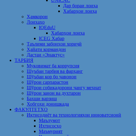
UNICAC
Дар бораи лоиҳа
Хабарҳои лоиҳа
Ҳамкорон
Лоихаҳо
IQEduU
Хабарҳои лоиҳа
ICEG Хабар
Таълими забонҳои хориҷӣ
Ҳайати кормандон
Дастаи «Энактус»
ТАРБИЯ
Муқовимат ба коррупсия
Шуъбаи тарбия ва фарҳанг
Шӯъбаи кор бо ҷавонон
Шўрои сарпарастон
Шўрои собиқадорони ҷангу меҳнат
Шӯрои занон ва духтарон
Бахши варзиш
Хобгоҳи донишкада
ФАКУЛТЕТҲО
Иқтисодиёт ва технологияҳои инноватсионӣ
Маълумот
Ихтисосҳо
Маъмурият