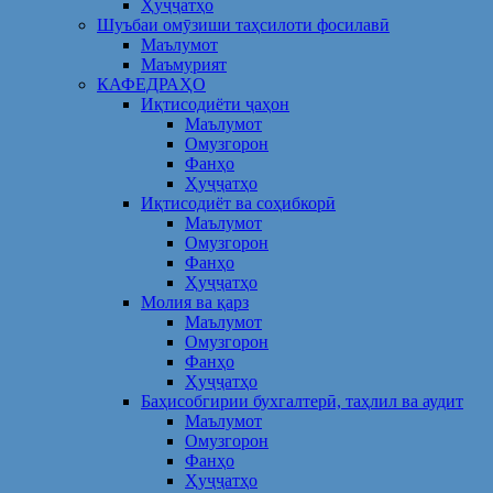
Ҳуҷҷатҳо
Шуъбаи омӯзиши таҳсилоти фосилавӣ
Маълумот
Маъмурият
КАФЕДРАҲО
Иқтисодиёти ҷаҳон
Маълумот
Омузгорон
Фанҳо
Ҳуҷҷатҳо
Иқтисодиёт ва соҳибкорӣ
Маълумот
Омузгорон
Фанҳо
Ҳуҷҷатҳо
Молия ва қарз
Маълумот
Омузгорон
Фанҳо
Ҳуҷҷатҳо
Баҳисобгирии бухгалтерӣ, таҳлил ва аудит
Маълумот
Омузгорон
Фанҳо
Ҳуҷҷатҳо