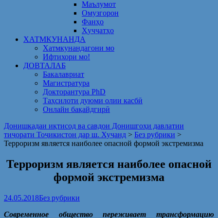
Маълумот
Омузгорон
Фанҳо
Ҳуҷҷатҳо
ХАТМКУНАНДА
Хатмкунандагони мо
Ифтихори мо!
ДОВТАЛАБ
Бакалавриат
Магистратура
Докторантура PhD
Таҳсилоти дуюми олии касбӣ
Онлайн бақайдгирӣ
Донишкадаи иқтисод ва савдои Донишгоҳи давлатии
тиҷорати Тоҷикистон дар ш. Хуҷанд
>
Без рубрики
>
Терроризм является наиболее опасной формой экстремизма
Терроризм является наиболее опасной
формой экстремизма
24.05.2018
Без рубрики
Современное общество переживает трансформацию