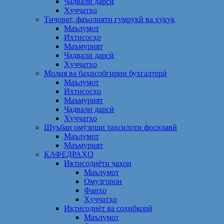
Ҷадвали дарсӣ
Ҳуҷҷатҳо
Тиҷорат, фаъолияти гумрукӣ ва ҳуқуқ
Маълумот
Ихтисосҳо
Маъмурият
Ҷадвали дарсӣ
Ҳуҷҷатҳо
Молия ва баҳисобгирии бухгалтерӣ
Маълумот
Ихтисосҳо
Маъмурият
Ҷадвали дарсӣ
Ҳуҷҷатҳо
Шуъбаи омӯзиши таҳсилоти фосилавӣ
Маълумот
Маъмурият
КАФЕДРАҲО
Иқтисодиёти ҷаҳон
Маълумот
Омузгорон
Фанҳо
Ҳуҷҷатҳо
Иқтисодиёт ва соҳибкорӣ
Маълумот