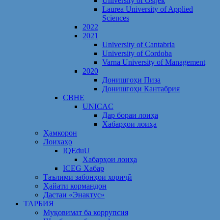
University of Osijek
Laurea University of Applied
Sciences
2022
2021
University of Cantabria
University of Cordoba
Varna University of Management
2020
Донишгоҳи Пиза
Донишгоҳи Кантабрия
CBHE
UNICAC
Дар бораи лоиҳа
Хабарҳои лоиҳа
Ҳамкорон
Лоихаҳо
IQEduU
Хабарҳои лоиҳа
ICEG Хабар
Таълими забонҳои хориҷӣ
Ҳайати кормандон
Дастаи «Энактус»
ТАРБИЯ
Муқовимат ба коррупсия