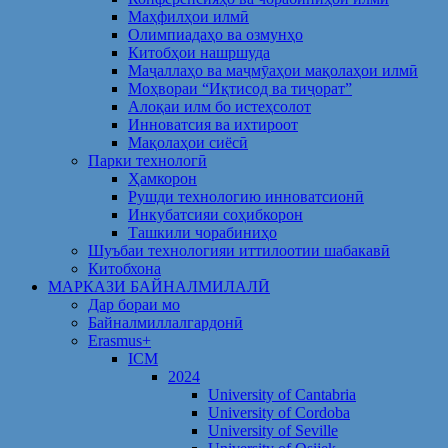
Маҳфилҳои илмӣ
Олимпиадаҳо ва озмунҳо
Китобҳои нашршуда
Маҷаллаҳо ва маҷмӯаҳои мақолаҳои илмӣ
Моҳвораи “Иқтисод ва тиҷорат”
Алоқаи илм бо истеҳсолот
Инноватсия ва ихтироот
Мақолаҳои сиёсӣ
Парки технологӣ
Ҳамкорон
Рушди технологию инноватсионӣ
Инкубатсияи соҳибкорон
Ташкили чорабиниҳо
Шуъбаи технологияи иттилоотии шабакавӣ
Китобхона
МАРКАЗИ БАЙНАЛМИЛАЛӢ
Дар бораи мо
Байналмиллалгардонӣ
Erasmus+
ICM
2024
University of Cantabria
University of Cordoba
University of Seville