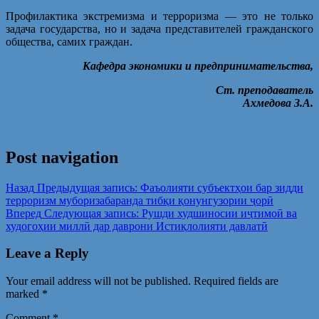
Профилактика экстремизма и терроризма — это не только
задача государства, но и задача представителей гражданского
общества, самих граждан.
Кафедра экономики и предпринимательства,
Ст. преподаватель
Ахмедова З.А.
Post navigation
Назад
Предыдущая запись:
Фаъолияти субъектҳои бар зидди
терроризм муборизабаранда тибқи қонунгузории ҷорӣ
Вперед
Следующая запись:
Рушди худшиносии иҷтимоӣ ва
худогоҳии миллӣ дар даврони Истиқлолияти давлатӣ
Leave a Reply
Your email address will not be published.
Required fields are
marked
*
Comment
*