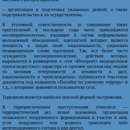
– организация и подготовка указанных деяний, а также
подстрекательство к их осуществлению.
К уголовной ответственности за совершение таких
преступлений в последние годы часто привлекаются
несовершеннолетние, входящие в состав неформальных
молодежный объединений, идеологией которых является
ненависть к лицам иной национальности, социально
незащищенным слоям населения. Так, все более часто
осуждаются несовершеннолетние, действия которых
выражаются в размещении в сети «Интернет» видеороликов
пропагандистского характера со сценами насилия над лицами
по мотивам нетерпимости и ненависти к расе,
национальности и происхождению, публикуются текстовые
документы под названием «Пособие по уличному террору» и
т.д., с которыми знакомятся пользователи сети.
Терроризм является наиболее опасной формой экстремизма.
К террористическим преступлениям относятся —
террористический акт, захват заложника, организация
незаконного вооруженного формирования и участие в нем,
угон воздушного или водного транспорта либо
железнодорожного состава и ряд других.