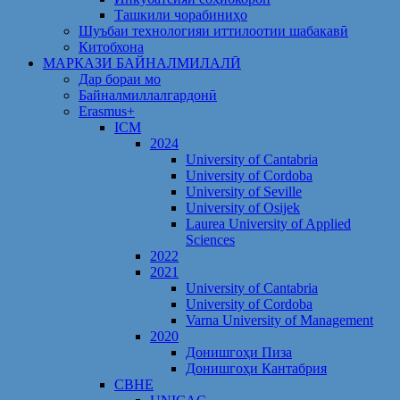
Ташкили чорабиниҳо
Шуъбаи технологияи иттилоотии шабакавӣ
Китобхона
МАРКАЗИ БАЙНАЛМИЛАЛӢ
Дар бораи мо
Байналмиллалгардонӣ
Erasmus+
ICM
2024
University of Cantabria
University of Cordoba
University of Seville
University of Osijek
Laurea University of Applied
Sciences
2022
2021
University of Cantabria
University of Cordoba
Varna University of Management
2020
Донишгоҳи Пиза
Донишгоҳи Кантабрия
CBHE