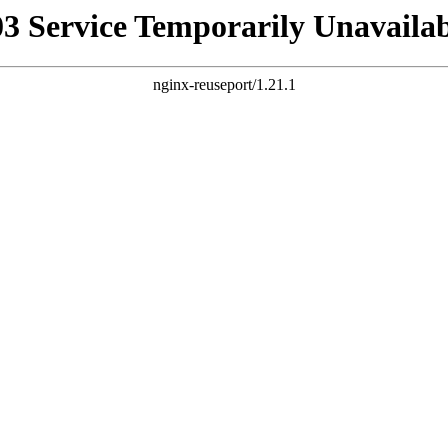
03 Service Temporarily Unavailab
nginx-reuseport/1.21.1