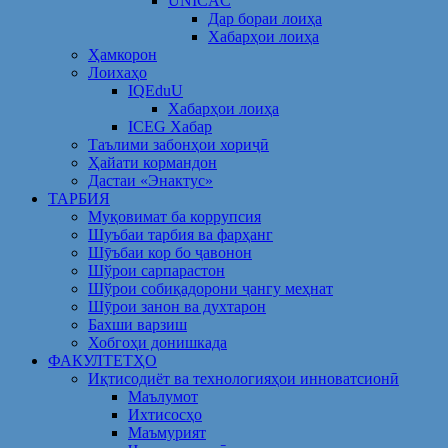
UNICAC
Дар бораи лоиҳа
Хабарҳои лоиҳа
Ҳамкорон
Лоихаҳо
IQEduU
Хабарҳои лоиҳа
ICEG Хабар
Таълими забонҳои хориҷӣ
Ҳайати кормандон
Дастаи «Энактус»
ТАРБИЯ
Муқовимат ба коррупсия
Шуъбаи тарбия ва фарҳанг
Шӯъбаи кор бо ҷавонон
Шўрои сарпарастон
Шўрои собиқадорони ҷангу меҳнат
Шӯрои занон ва духтарон
Бахши варзиш
Хобгоҳи донишкада
ФАКУЛТЕТҲО
Иқтисодиёт ва технологияҳои инноватсионӣ
Маълумот
Ихтисосҳо
Маъмурият