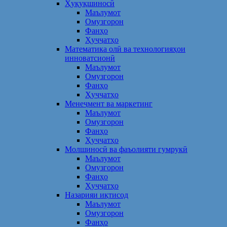
Ҳуқуқшиносӣ
Маълумот
Омузгорон
Фанҳо
Ҳуҷҷатҳо
Математика олӣ ва технологияҳои
инноватсионӣ
Маълумот
Омузгорон
Фанҳо
Ҳуҷҷатҳо
Менеҷмент ва маркетинг
Маълумот
Омузгорон
Фанҳо
Ҳуҷҷатҳо
Молшиносӣ ва фаъолияти гумрукӣ
Маълумот
Омузгорон
Фанҳо
Ҳуҷҷатҳо
Назарияи иқтисод
Маълумот
Омузгорон
Фанҳо