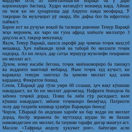
мардуми огоҳ аз хиёнтапешагии Варақӣ ба ӯ дари
корхонаҳоро бастанд. Худро ватандӯст вонамуд кард. Айнан
он чизе ки ин ҳунарпеша дар Аврупо нақш меофарад. Ӯ
такроран ба муҳоҷират рӯ овард. Ин дафъа боз ба ифротиҳо
пайваст.
Барои ист ва руҷуъи воқеӣ ба тасвири равонии Темур Варақӣ
зеҳн меронем, ки чаро ин гуна афрод хиёнати миллатро 3
даҳсола аст, такрор мекунанд:
Якум, Темур Варақӣ, шахси аърофӣ дар ҷомеаи тоҷик маҳсуб
мешавад. Ҳеч пайванди хунӣ ва таборӣ бо миллати тоҷик
надорад. Аз ин лиҳоз, дар сатҳи зершуур мухолифи пешравии
ин миллат аст.
Дуюм, ному насаби бегона, тоҷик миёнаомориро ба таноқуз
ва зиддияти мантиқӣ мебарад. Яъне тоҷик худ куҷост, ки
варақиҳо темури лангиҳо ба ҳимояи миллат қад алам
кардаанд. Фикратон бошад.
Сеюм, Т.Варақӣ дар тӯли умри 60 солааш, ҳеч вақт кӯшиши
накардааст, ки бо ин миллат даромезад. Нафрати беандоза ба
забони тоҷикӣ дорад. Пояш ба лаби гӯр расидааст, вале
кӯшиш накардааст, забони тоҷиконро биомӯзад. Патриоти
лолу дар тахриби кишвар ҳушёри Варақиро бинед!
Чорум, Т.Варақӣ бо андешаи харобе ки бар зидди ин миллат
дорад, бисёр зиракона бо муттаҳид шудан бо як бахши
намояндагони ин миллат, ба таҷзияи тарафи дигар машғул аст.
Масали «Тафриқа андозу ҳукумат рон», баёнгари асли