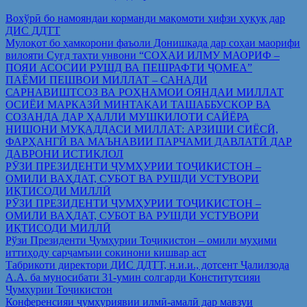
Вохўрӣ бо намояндаи корманди мақомоти ҳифзи ҳуқуқ дар
ДИС ДДТТ
Мулоқот бо ҳамкорони фаъоли Донишкада дар соҳаи маорифи
вилояти Суғд таҳти унвони “СОҲАИ ИЛМУ МАОРИФ –
ПОЯИ АСОСИИ РУШД ВА ПЕШРАФТИ ҶОМЕА”
ПАЁМИ ПЕШВОИ МИЛЛАТ – САНАДИ
САРНАВИШТСОЗ ВА РОҲНАМОИ ОЯНДАИ МИЛЛАТ
ОСИЁИ МАРКАЗӢ МИНТАҚАИ ТАШАББУСКОР ВА
СОЗАНДА ДАР ҲАЛЛИ МУШКИЛОТИ САЙЁРА
НИШОНИ МУҚАДДАСИ МИЛЛАТ: АРЗИШИ СИЁСӢ,
ФАРҲАНГӢ ВА МАЪНАВИИ ПАРЧАМИ ДАВЛАТӢ ДАР
ДАВРОНИ ИСТИҚЛОЛ
РӮЗИ ПРЕЗИДЕНТИ ҶУМҲУРИИ ТОҶИКИСТОН –
ОМИЛИ ВАҲДАТ, СУБОТ ВА РУШДИ УСТУВОРИ
ИҚТИСОДИ МИЛЛӢ
РӮЗИ ПРЕЗИДЕНТИ ҶУМҲУРИИ ТОҶИКИСТОН –
ОМИЛИ ВАҲДАТ, СУБОТ ВА РУШДИ УСТУВОРИ
ИҚТИСОДИ МИЛЛӢ
Рўзи Президенти Ҷумҳурии Тоҷикистон – омили муҳими
иттиҳоду сарҷамъии сокинони кишвар аст
Табрикоти директори ДИС ДДТТ, н.и.и., дотсент Ҷалилзода
А.А. ба муносибати 31-умин солгарди Конститутсияи
Ҷумҳурии Тоҷикистон
Конференсияи ҷумҳуриявии илмӣ-амалӣ дар мавзуи