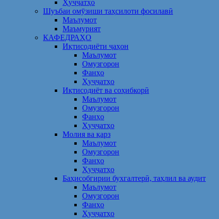
Ҳуҷҷатҳо
Шуъбаи омӯзиши таҳсилоти фосилавӣ
Маълумот
Маъмурият
КАФЕДРАҲО
Иқтисодиёти ҷаҳон
Маълумот
Омузгорон
Фанҳо
Ҳуҷҷатҳо
Иқтисодиёт ва соҳибкорӣ
Маълумот
Омузгорон
Фанҳо
Ҳуҷҷатҳо
Молия ва қарз
Маълумот
Омузгорон
Фанҳо
Ҳуҷҷатҳо
Баҳисобгирии бухгалтерӣ, таҳлил ва аудит
Маълумот
Омузгорон
Фанҳо
Ҳуҷҷатҳо