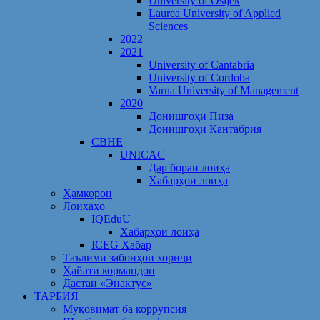
University of Osijek
Laurea University of Applied
Sciences
2022
2021
University of Cantabria
University of Cordoba
Varna University of Management
2020
Донишгоҳи Пиза
Донишгоҳи Кантабрия
CBHE
UNICAC
Дар бораи лоиҳа
Хабарҳои лоиҳа
Ҳамкорон
Лоихаҳо
IQEduU
Хабарҳои лоиҳа
ICEG Хабар
Таълими забонҳои хориҷӣ
Ҳайати кормандон
Дастаи «Энактус»
ТАРБИЯ
Муқовимат ба коррупсия