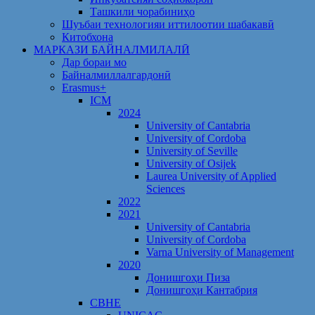
Ташкили чорабиниҳо
Шуъбаи технологияи иттилоотии шабакавӣ
Китобхона
МАРКАЗИ БАЙНАЛМИЛАЛӢ
Дар бораи мо
Байналмиллалгардонӣ
Erasmus+
ICM
2024
University of Cantabria
University of Cordoba
University of Seville
University of Osijek
Laurea University of Applied
Sciences
2022
2021
University of Cantabria
University of Cordoba
Varna University of Management
2020
Донишгоҳи Пиза
Донишгоҳи Кантабрия
CBHE