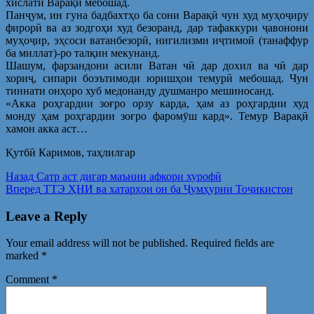
хислати Варақӣ мебошад.
Панҷум, ин гуна бадбахтҳо ба сони Варақӣ чун худ муҳоҷиру
фирорӣ ва аз зодгоҳи худ безоранд, дар тафаккури ҷавонони
муҳоҷир, эҳсоси ватанбезорӣ, нигилизми иҷтимоӣ (танаффур
ба миллат)-ро талқин мекунанд.
Шашум, фарзандони асили Ватан чӣ дар дохил ва чӣ дар
хориҷ, сипари боэътимоди юришҳои темурӣ мебошад. Чун
тиннати онҳоро хуб медонанду душманро мешиносанд.
«Акка роҳгардии зоғро орзу карда, ҳам аз роҳгардии худ
монду ҳам роҳгардии зоғро фаромӯш кард». Темур Варақӣ
хамон акка аст…
Қутбӣ Каримов, таҳлилгар
Post
Предыдущая
Назад
Сатр аст дигар маънии афкори хурофӣ
запись:
Следующая
Вперед
ТТЭ ҲНИ ва хатарҳои он ба Ҷумҳурии Тоҷикистон
navigation
запись:
Leave a Reply
Your email address will not be published.
Required fields are
marked
*
Comment
*