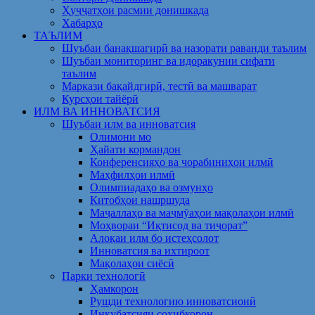
Ҳуҷҷатҳои расмии донишкада
Хабарҳо
ТАЪЛИМ
Шуъбаи банақшагирӣ ва назорати раванди таълим
Шуъбаи мониторинг ва идоракунии сифати
таълим
Маркази бақайдгирӣ, тестӣ ва машварат
Курсҳои тайёрӣ
ИЛМ ВА ИННОВАТСИЯ
Шуъбаи илм ва инноватсия
Олимони мо
Ҳайати кормандон
Конференсияҳо ва чорабиниҳои илмӣ
Маҳфилҳои илмӣ
Олимпиадаҳо ва озмунҳо
Китобҳои нашршуда
Маҷаллаҳо ва маҷмӯаҳои мақолаҳои илмӣ
Моҳвораи “Иқтисод ва тиҷорат”
Алоқаи илм бо истеҳсолот
Инноватсия ва ихтироот
Мақолаҳои сиёсӣ
Парки технологӣ
Ҳамкорон
Рушди технологию инноватсионӣ
Инкубатсияи соҳибкорон