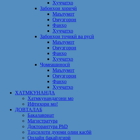
Ҳуҷҷатҳо
Забонҳои хориҷӣ
Маълумот
Омузгорон
Фанҳо
Ҳуҷҷатҳо
Забонҳои тоҷикӣ ва русӣ
Маълумот
Омузгорон
Фанҳо
Ҳуҷҷатҳо
Ҷомеашиносӣ
Маълумот
Омузгорон
Фанҳо
Ҳуҷҷатҳо
ХАТМКУНАНДА
Хатмкунандагони мо
Ифтихори мо!
ДОВТАЛАБ
Бакалавриат
Магистратура
Докторантура PhD
Таҳсилоти дуюми олии касбӣ
Онлайн бақайдгирӣ