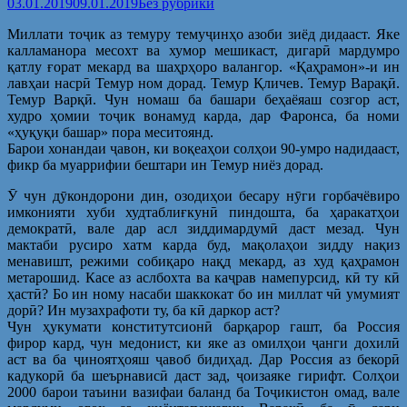
03.01.2019
09.01.2019
Без рубрики
Миллати тоҷик аз темуру темуҷинҳо азоби зиёд дидааст. Яке
калламанора месохт ва хумор мешикаст, дигарӣ мардумро
қатлу ғорат мекард ва шаҳрҳоро валангор. «Қаҳрамон»-и ин
лавҳаи насрӣ Темур ном дорад. Темур Қличев. Темур Варақӣ.
Темур Варқӣ. Чун номаш ба башари беҳаёяаш созгор аст,
худро ҳомии тоҷик вонамуд карда, дар Фаронса, ба номи
«ҳуқуқи башар» пора меситоянд.
Барои хонандаи ҷавон, ки воқеаҳои солҳои 90-умро надидааст,
фикр ба муаррифии бештари ин Темур ниёз дорад.
Ӯ чун дӯкондорони дин, озодиҳои бесару нӯги горбачёвиро
имконияти хуби худтаблиғкунӣ пиндошта, ба ҳаракатҳои
демократӣ, вале дар асл зиддимардумӣ даст мезад. Чун
мактаби русиро хатм карда буд, мақолаҳои зидду нақиз
менавишт, режими собиқаро нақд мекард, аз худ қаҳрамон
метарошид. Касе аз аслбохта ва каҷрав намепурсид, кӣ ту кӣ
ҳастӣ? Бо ин ному насаби шаккокат бо ин миллат чӣ умумият
дорӣ? Ин музахрафоти ту, ба кӣ даркор аст?
Чун ҳукумати конститутсионӣ барқарор гашт, ба Россия
фирор кард, чун медонист, ки яке аз омилҳои ҷанги дохилӣ
аст ва ба ҷиноятҳояш ҷавоб бидиҳад. Дар Россия аз бекорӣ
кадукорӣ ба шеърнависӣ даст зад, ҷоизаяке гирифт. Солҳои
2000 барои таъини вазифаи баланд ба Тоҷикистон омад, вале