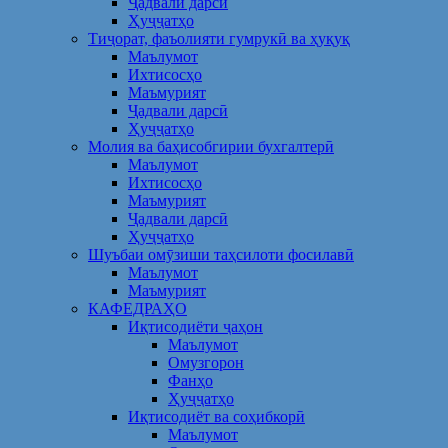
Ҷадвали дарсӣ
Ҳуҷҷатҳо
Тиҷорат, фаъолияти гумрукӣ ва ҳуқуқ
Маълумот
Ихтисосҳо
Маъмурият
Ҷадвали дарсӣ
Ҳуҷҷатҳо
Молия ва баҳисобгирии бухгалтерӣ
Маълумот
Ихтисосҳо
Маъмурият
Ҷадвали дарсӣ
Ҳуҷҷатҳо
Шуъбаи омӯзиши таҳсилоти фосилавӣ
Маълумот
Маъмурият
КАФЕДРАҲО
Иқтисодиёти ҷаҳон
Маълумот
Омузгорон
Фанҳо
Ҳуҷҷатҳо
Иқтисодиёт ва соҳибкорӣ
Маълумот