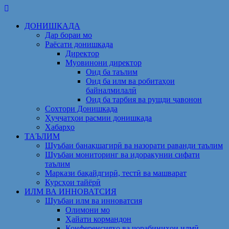
Skip
to
ДОНИШКАДА
content
Дар бораи мо
Раёсати донишкада
Директор
Муовинони директор
Оид ба таълим
Оид ба илм ва робитаҳои
байналмилалӣ
Оид ба тарбия ва рушди ҷавонон
Сохтори Донишкада
Ҳуҷҷатҳои расмии донишкада
Хабарҳо
ТАЪЛИМ
Шуъбаи банақшагирӣ ва назорати раванди таълим
Шуъбаи мониторинг ва идоракунии сифати
таълим
Маркази бақайдгирӣ, тестӣ ва машварат
Курсҳои тайёрӣ
ИЛМ ВА ИННОВАТСИЯ
Шуъбаи илм ва инноватсия
Олимони мо
Ҳайати кормандон
Конференсияҳо ва чорабиниҳои илмӣ