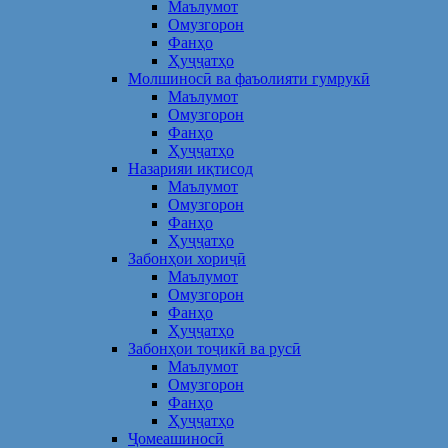
Маълумот
Омузгорон
Фанҳо
Ҳуҷҷатҳо
Молшиносӣ ва фаъолияти гумрукӣ
Маълумот
Омузгорон
Фанҳо
Ҳуҷҷатҳо
Назарияи иқтисод
Маълумот
Омузгорон
Фанҳо
Ҳуҷҷатҳо
Забонҳои хориҷӣ
Маълумот
Омузгорон
Фанҳо
Ҳуҷҷатҳо
Забонҳои тоҷикӣ ва русӣ
Маълумот
Омузгорон
Фанҳо
Ҳуҷҷатҳо
Ҷомеашиносӣ