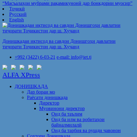
“Масъалаҳои мубрами рақамикунонӣ дар бонкдории муосир”
Тоҷикӣ
Русский
English
Донишкадаи иқтисод ва савдои Донишгоҳи давлатии
тиҷорати Тоҷикистон дар ш. Хуҷанд
+992 (3422) 6-03-21
e-mail: info@iet.tj
ALFA XPress
ДОНИШКАДА
Дар бораи мо
Раёсати донишкада
Директор
Муовинони директор
Оид ба таълим
Оид ба илм ва робитаҳои
байналмилалӣ
Оид ба тарбия ва рушди ҷавонон
Сохтори Донишкада