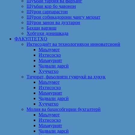
Шуъбаи тарбия ва фарҳанг
Шӯъбаи кор бо ҷавонон
Шўрои сарпарастон
Шўрои собиқадорони ҷангу меҳнат
Шӯрои занон ва духтарон
Бахши варзиш
Хобгоҳи донишкада
ФАКУЛТЕТҲО
Иқтисодиёт ва технологияҳои инноватсионӣ
Маълумот
Ихтисосҳо
Маъмурият
Ҷадвали дарсӣ
Ҳуҷҷатҳо
Тиҷорат, фаъолияти гумрукӣ ва ҳуқуқ
Маълумот
Ихтисосҳо
Маъмурият
Ҷадвали дарсӣ
Ҳуҷҷатҳо
Молия ва баҳисобгирии бухгалтерӣ
Маълумот
Ихтисосҳо
Маъмурият
Ҷадвали дарсӣ