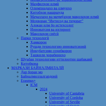
Маҳфилҳои илмӣ
Олимпиадаҳо ва озмунҳо
Китобҳои нашршуда
Маҷаллаҳо ва маҷмӯаҳои мақолаҳои илмӣ
Моҳвораи “Иқтисод ва тиҷорат”
Алоқаи илм бо истеҳсолот
Инноватсия ва ихтироот
Мақолаҳои сиёсӣ
Парки технологӣ
Ҳамкорон
Рушди технологию инноватсионӣ
Инкубатсияи соҳибкорон
Ташкили чорабиниҳо
Шуъбаи технологияи иттилоотии шабакавӣ
Китобхона
МАРКАЗИ БАЙНАЛМИЛАЛӢ
Дар бораи мо
Байналмиллалгардонӣ
Erasmus+
ICM
2024
University of Cantabria
University of Cordoba
University of Seville