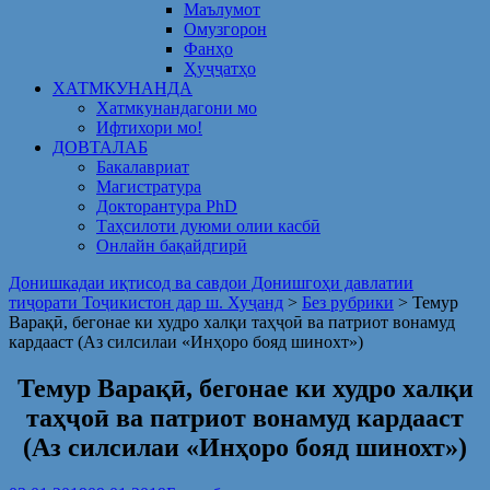
Маълумот
Омузгорон
Фанҳо
Ҳуҷҷатҳо
ХАТМКУНАНДА
Хатмкунандагони мо
Ифтихори мо!
ДОВТАЛАБ
Бакалавриат
Магистратура
Докторантура PhD
Таҳсилоти дуюми олии касбӣ
Онлайн бақайдгирӣ
Донишкадаи иқтисод ва савдои Донишгоҳи давлатии
тиҷорати Тоҷикистон дар ш. Хуҷанд
>
Без рубрики
>
Темур
Варақӣ, бегонае ки худро халқи таҳҷоӣ ва патриот вонамуд
кардааст (Аз силсилаи «Инҳоро бояд шинохт»)
Темур Варақӣ, бегонае ки худро халқи
таҳҷоӣ ва патриот вонамуд кардааст
(Аз силсилаи «Инҳоро бояд шинохт»)