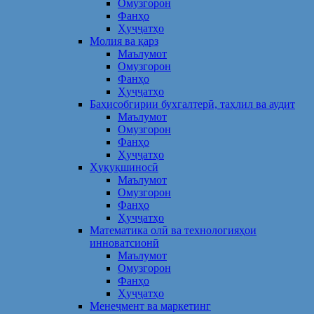
Омузгорон
Фанҳо
Ҳуҷҷатҳо
Молия ва қарз
Маълумот
Омузгорон
Фанҳо
Ҳуҷҷатҳо
Баҳисобгирии бухгалтерӣ, таҳлил ва аудит
Маълумот
Омузгорон
Фанҳо
Ҳуҷҷатҳо
Ҳуқуқшиносӣ
Маълумот
Омузгорон
Фанҳо
Ҳуҷҷатҳо
Математика олӣ ва технологияҳои
инноватсионӣ
Маълумот
Омузгорон
Фанҳо
Ҳуҷҷатҳо
Менеҷмент ва маркетинг