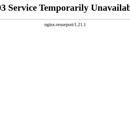
03 Service Temporarily Unavailab
nginx-reuseport/1.21.1