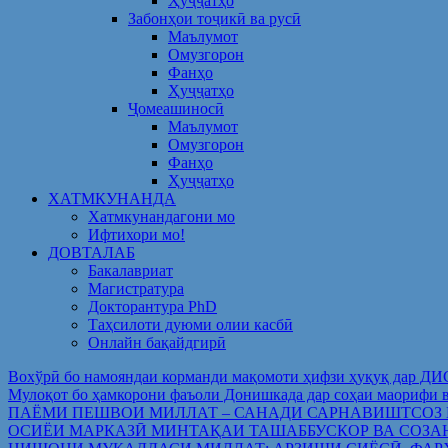
Ҳуҷҷатҳо
Забонҳои тоҷикӣ ва русӣ
Маълумот
Омузгорон
Фанҳо
Ҳуҷҷатҳо
Ҷомеашиносӣ
Маълумот
Омузгорон
Фанҳо
Ҳуҷҷатҳо
ХАТМКУНАНДА
Хатмкунандагони мо
Ифтихори мо!
ДОВТАЛАБ
Бакалавриат
Магистратура
Докторантура PhD
Таҳсилоти дуюми олии касбӣ
Онлайн бақайдгирӣ
Вохўрӣ бо намояндаи корманди мақомоти ҳифзи ҳуқуқ дар Д
Мулоқот бо ҳамкорони фаъоли Донишкада дар соҳаи ма
ПАЁМИ ПЕШВОИ МИЛЛАТ – САНАДИ САРНАВИШТСОЗ
ОСИЁИ МАРКАЗӢ МИНТАҚАИ ТАШАББУСКОР ВА СОЗА