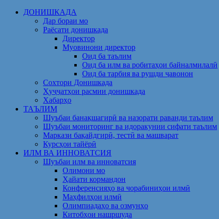
Skip
ДОНИШКАДА
to
Дар бораи мо
content
Раёсати донишкада
Директор
Муовинони директор
Оид ба таълим
Оид ба илм ва робитаҳои байналмилалӣ
Оид ба тарбия ва рушди ҷавонон
Сохтори Донишкада
Ҳуҷҷатҳои расмии донишкада
Хабарҳо
ТАЪЛИМ
Шуъбаи банақшагирӣ ва назорати раванди таълим
Шуъбаи мониторинг ва идоракунии сифати таълим
Маркази бақайдгирӣ, тестӣ ва машварат
Курсҳои тайёрӣ
ИЛМ ВА ИННОВАТСИЯ
Шуъбаи илм ва инноватсия
Олимони мо
Ҳайати кормандон
Конференсияҳо ва чорабиниҳои илмӣ
Маҳфилҳои илмӣ
Олимпиадаҳо ва озмунҳо
Китобҳои нашршуда