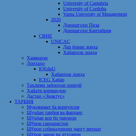
University of Cantabria
University of Cordoba
Varna University of Management
2020
Донишгоҳи Пиза
Донишгоҳи Кантабрия
CBHE
UNICAC
Дар бораи лоиҳа
Хабарҳои лоиҳа
Ҳамкорон
Лоихаҳо
IQEduU
Хабарҳои лоиҳа
ICEG Хабар
Таълими забонҳои хориҷӣ
Ҳайати кормандон
Дастаи «Энактус»
ТАРБИЯ
Муқовимат ба коррупсия
Шуъбаи тарбия ва фарҳанг
Шӯъбаи кор бо ҷавонон
Шўрои сарпарастон
Шўрои собиқадорони ҷангу меҳнат
Шӯрои занон ва духтарон