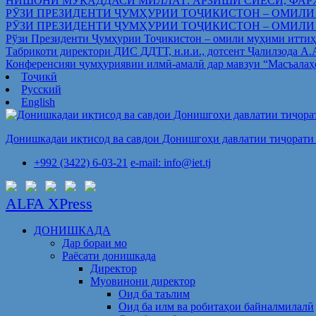
НИШОНИ МУҚАДДАСИ МИЛЛАТ: АРЗИШИ СИЁСӢ, ФАР
РӮЗИ ПРЕЗИДЕНТИ ҶУМҲУРИИ ТОҶИКИСТОН – ОМИЛИ
РӮЗИ ПРЕЗИДЕНТИ ҶУМҲУРИИ ТОҶИКИСТОН – ОМИЛИ
Рўзи Президенти Ҷумҳурии Тоҷикистон – омили муҳими иттиҳ
Табрикоти директори ДИС ДДТТ, н.и.и., дотсент Ҷалилзода А
Конференсияи ҷумҳуриявии илмӣ-амалӣ дар мавзуи “Масъалаҳ
Тоҷикӣ
Русский
English
Донишкадаи иқтисод ва савдои Донишгоҳи давлатии тиҷорати 
+992 (3422) 6-03-21
e-mail: info@iet.tj
ALFA XPress
ДОНИШКАДА
Дар бораи мо
Раёсати донишкада
Директор
Муовинони директор
Оид ба таълим
Оид ба илм ва робитаҳои байналмилалӣ