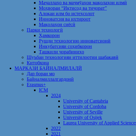
Маҷаллаҳо ва маҷмӯаҳои мақолаҳои илмӣ
Моҳвораи “Иқтисод ва тиҷорат”
Алоқаи илм бо истеҳсолот
Инноватсия ва ихтироот
Мақолаҳои сиёсӣ
Парки технологӣ
Ҳамкорон
Рушди технологию инноватсионӣ
Инкубатсияи соҳибкорон
Ташкили чорабиниҳо
Шуъбаи технологияи иттилоотии шабакавӣ
Китобхона
МАРКАЗИ БАЙНАЛМИЛАЛӢ
Дар бораи мо
Байналмиллалгардонӣ
Erasmus+
ICM
2024
University of Cantabria
University of Cordoba
University of Seville
University of Osijek
Laurea University of Applied Science
2022
2021