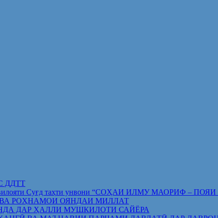
ИС ДДТТ
орифи вилояти Суғд таҳти унвони “СОҲАИ ИЛМУ МАОРИФ –
 ВА РОҲНАМОИ ОЯНДАИ МИЛЛАТ
НДА ДАР ҲАЛЛИ МУШКИЛОТИ САЙЁРА