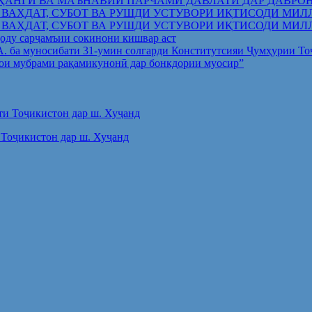
ҲАНГӢ ВА МАЪНАВИИ ПАРЧАМИ ДАВЛАТӢ ДАР ДАВРО
 ВАҲДАТ, СУБОТ ВА РУШДИ УСТУВОРИ ИҚТИСОДИ МИЛ
 ВАҲДАТ, СУБОТ ВА РУШДИ УСТУВОРИ ИҚТИСОДИ МИЛ
оду сарҷамъии сокинони кишвар аст
.А. ба муносибати 31-умин солгарди Конститутсияи Ҷумҳурии Т
ои мубрами рақамикунонӣ дар бонкдории муосир”
Тоҷикистон дар ш. Хуҷанд