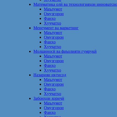
Математика олӣ ва технологияҳои инноватси
Маълумот
Омузгорон
Фанҳо
Ҳуҷҷатҳо
Менеҷмент ва маркетинг
Маълумот
Омузгорон
Фанҳо
Ҳуҷҷатҳо
Молшиносӣ ва фаъолияти гумрукӣ
Маълумот
Омузгорон
Фанҳо
Ҳуҷҷатҳо
Назарияи иқтисод
Маълумот
Омузгорон
Фанҳо
Ҳуҷҷатҳо
Забонҳои хориҷӣ
Маълумот
Омузгорон
Фанҳо