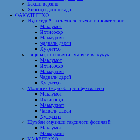
Бахши варзиш
Хобгоҳи донишкада
ФАКУЛТЕТҲО
Иқтисодиёт ва технологияҳои инноватсионӣ
Маълумот
Ихтисосҳо
Маъмурият
Ҷадвали дарсӣ
Ҳуҷҷатҳо
Тиҷорат, фаъолияти гумрукӣ ва ҳуқуқ
Маълумот
Ихтисосҳо
Маъмурият
Ҷадвали дарсӣ
Ҳуҷҷатҳо
Молия ва баҳисобгирии бухгалтерӣ
Маълумот
Ихтисосҳо
Маъмурият
Ҷадвали дарсӣ
Ҳуҷҷатҳо
Шуъбаи омӯзиши таҳсилоти фосилавӣ
Маълумот
Маъмурият
КАФЕДРАҲО