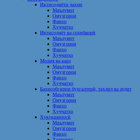
Иқтисодиёти ҷаҳон
Маълумот
Омузгорон
Фанҳо
Ҳуҷҷатҳо
Иқтисодиёт ва соҳибкорӣ
Маълумот
Омузгорон
Фанҳо
Ҳуҷҷатҳо
Молия ва қарз
Маълумот
Омузгорон
Фанҳо
Ҳуҷҷатҳо
Баҳисобгирии бухгалтерӣ, таҳлил ва аудит
Маълумот
Омузгорон
Фанҳо
Ҳуҷҷатҳо
Ҳуқуқшиносӣ
Маълумот
Омузгорон
Фанҳо
Ҳуҷҷатҳо