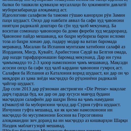
балки бо ташкили қувваҳои мусаллаҳи бо ҳокимияти давлатӣ
муборизабаранда алоқаманд аст.
Идеологияи салафизм ба тамоми гӯшаю канорҳои рӯи Замин
паҳн шудааст. Онҳо дар навбати аввал ба сафи худ ҷавонони
ниятҳои радикалӣ доштаро ба сӯи худ ҷалб мекунанд. Ба
воситаи сомонаҳо ҷавононро ба доми фиреби худ медароранд.
Ҷавононе пайдо мешаванд, ки баҳри мубориза барои исломи
тоза аз баҳри хонаю дар, падару модар ва ватан баромада
мераванд. Масалан ба Испания мунтазам хатибони салафӣ аз
Иордания, Миср, Қувайт, Арабистони Саудӣ ва Белгия омада,
дар назди тарафдоронашон баромад мекунанд. Дар ин гуна
ҷамъомадҳо то 2-3 ҳазор намозхонон ҷамъ мешаванд. Мақсади
асосии онҳо ба сафи худ ҷалб кардани ҷавонони гумроҳ аст.
Салафия ба Испания аз Каталония ворид шудааст, ки дар он ҷо
миқдори аз ҳама зиёди масҷидҳо бо рӯҳониёни радикалӣ
ҷайгир шудааст.
Дар соли 2013 дар рӯзномаи австриягии «Die Presse» мақолае
дарҷ гардида буд, ки дар он дар хусуси мавҷуд будани
масҷидҳои салафиён дар шаҳри Вена ва ҷамъ намудани
кӯмакпӯлӣ ба муборизони ҷиҳод дар Сурия гуфта шудааст.
Инчунин гуфта мешавад, ки як қисми намозхонони ин
масҷидҳо бо мусулмонони Босния ва Герсоговина
алоқамандии зич доранд ва ин масҷидҳо аз кишварҳои Шарқи
Наздик маблағгузорӣ мешавад.
Шӯъбаи берлинии Муассисаи федералии ҳимояи