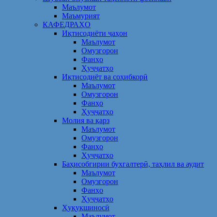
Маълумот
Маъмурият
КАФЕДРАҲО
Иқтисодиёти ҷаҳон
Маълумот
Омузгорон
Фанҳо
Ҳуҷҷатҳо
Иқтисодиёт ва соҳибкорӣ
Маълумот
Омузгорон
Фанҳо
Ҳуҷҷатҳо
Молия ва қарз
Маълумот
Омузгорон
Фанҳо
Ҳуҷҷатҳо
Баҳисобгирии бухгалтерӣ, таҳлил ва аудит
Маълумот
Омузгорон
Фанҳо
Ҳуҷҷатҳо
Ҳуқуқшиносӣ
Маълумот