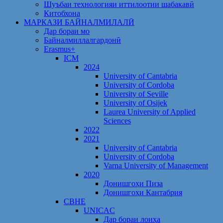
Шуъбаи технологияи иттилоотии шабакавӣ
Китобхона
МАРКАЗИ БАЙНАЛМИЛАЛӢ
Дар бораи мо
Байналмиллалгардонӣ
Erasmus+
ICM
2024
University of Cantabria
University of Cordoba
University of Seville
University of Osijek
Laurea University of Applied
Sciences
2022
2021
University of Cantabria
University of Cordoba
Varna University of Management
2020
Донишгоҳи Пиза
Донишгоҳи Кантабрия
CBHE
UNICAC
Дар бораи лоиҳа