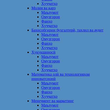
Ҳуҷҷатҳо
Молия ва қарз
Маълумот
Омузгорон
Фанҳо
Ҳуҷҷатҳо
Баҳисобгирии бухгалтерӣ, таҳлил ва аудит
Маълумот
Омузгорон
Фанҳо
Ҳуҷҷатҳо
Ҳуқуқшиносӣ
Маълумот
Омузгорон
Фанҳо
Ҳуҷҷатҳо
Математика олӣ ва технологияҳои
инноватсионӣ
Маълумот
Омузгорон
Фанҳо
Ҳуҷҷатҳо
Менеҷмент ва маркетинг
Маълумот
Омузгорон