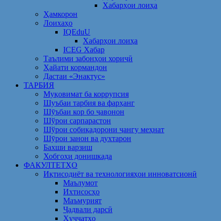
Хабарҳои лоиҳа
Ҳамкорон
Лоихаҳо
IQEduU
Хабарҳои лоиҳа
ICEG Хабар
Таълими забонҳои хориҷӣ
Ҳайати кормандон
Дастаи «Энактус»
ТАРБИЯ
Муқовимат ба коррупсия
Шуъбаи тарбия ва фарҳанг
Шӯъбаи кор бо ҷавонон
Шўрои сарпарастон
Шўрои собиқадорони ҷангу меҳнат
Шӯрои занон ва духтарон
Бахши варзиш
Хобгоҳи донишкада
ФАКУЛТЕТҲО
Иқтисодиёт ва технологияҳои инноватсионӣ
Маълумот
Ихтисосҳо
Маъмурият
Ҷадвали дарсӣ
Ҳуҷҷатҳо