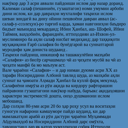
накӯкор дар 3 асри аввали пайдоиши ислом дар назар доранд.
Калимаи салаф (пешиниён, гузаштагон) номи умумии арбоби
дини ислом, ки дар давраҳои мухталифи таърихи ислом
шеваи зиндагӣ ва дину ойини пешвоёни давраи аввал (ас-
салаф-у-ссолеҳун)-ро тарғиб карда, ҳамаи навгониҳои баъдиро
бидъат маънидод мекарданд; Ибни Ҳанбал, аш- Шофеӣ, Ибни
Таймия, ваҳҳобиён, фарандиён, иттиҳодияи ал-Ихвон-ул-
муслиминро ба аҳли салаф нисбат медиҳанд; дар таҳқиқоти
муҳақиқони Ғарб салафия бо бунёдгароӣ ва суннатгароӣ
муродифи ҳам дониста шудаанд .
Таърихи пайдоиш, инкишоф ва ташаккулёбии мазҳаби
«Салафия» аз бисёр сарчашмаҳо чӣ аз ҷиҳати мусбӣ ва чӣ аз
ҷиҳати манфӣ ба мо маълум аст.
Вале ҷараёни «Салафия» – и дар нимаи дуюми асри ХХ аз
тарафи Носириддини Албонӣ тавлид шуда, аз мазҳаби аҳли
суннат ва ҷамоати Аҳмади Ҳанбал ба куллӣ фарқ мекунад.
Салафиёни имрӯза аз рӯи ақида ва кирдору рафторашон
пайравони гузаштагони накӯкор набуда, баръакс ақидаҳояшон
характери экстремистӣ дошта, онҳо душманони ислом
мебошанд.
Дар солҳои 80-уми асри 20 бо ҳар роҳу усул ва воситаҳои
гуногун нафарони камшуморе пайдо шуданд, ки дар
мамлакатҳои арабӣ аз рӯи дастури ҷараёни Муҳаммади
Абдулваҳҳоб ва Носириддини Албонӣ дарс омӯхта,
тавонистанд дар як қатор ҷумҳуриҳои собиқ Иттиҳоди