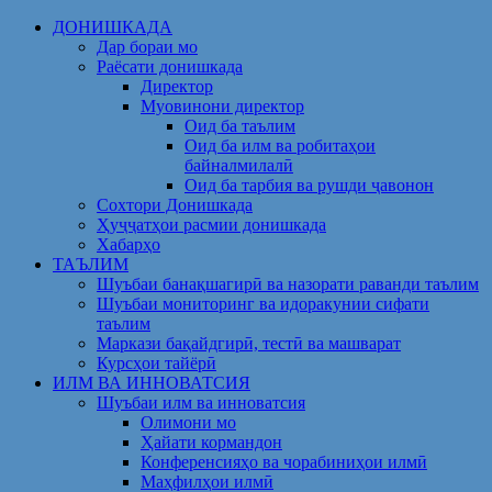
Skip
ДОНИШКАДА
to
Дар бораи мо
content
Раёсати донишкада
Директор
Муовинони директор
Оид ба таълим
Оид ба илм ва робитаҳои
байналмилалӣ
Оид ба тарбия ва рушди ҷавонон
Сохтори Донишкада
Ҳуҷҷатҳои расмии донишкада
Хабарҳо
ТАЪЛИМ
Шуъбаи банақшагирӣ ва назорати раванди таълим
Шуъбаи мониторинг ва идоракунии сифати
таълим
Маркази бақайдгирӣ, тестӣ ва машварат
Курсҳои тайёрӣ
ИЛМ ВА ИННОВАТСИЯ
Шуъбаи илм ва инноватсия
Олимони мо
Ҳайати кормандон
Конференсияҳо ва чорабиниҳои илмӣ
Маҳфилҳои илмӣ