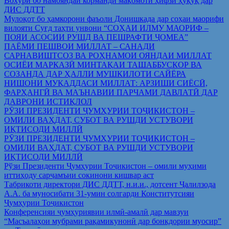
Вохўрӣ бо намояндаи корманди мақомоти ҳифзи ҳуқуқ дар
ДИС ДДТТ
Мулоқот бо ҳамкорони фаъоли Донишкада дар соҳаи маорифи
вилояти Суғд таҳти унвони “СОҲАИ ИЛМУ МАОРИФ –
ПОЯИ АСОСИИ РУШД ВА ПЕШРАФТИ ҶОМЕА”
ПАЁМИ ПЕШВОИ МИЛЛАТ – САНАДИ
САРНАВИШТСОЗ ВА РОҲНАМОИ ОЯНДАИ МИЛЛАТ
ОСИЁИ МАРКАЗӢ МИНТАҚАИ ТАШАББУСКОР ВА
СОЗАНДА ДАР ҲАЛЛИ МУШКИЛОТИ САЙЁРА
НИШОНИ МУҚАДДАСИ МИЛЛАТ: АРЗИШИ СИЁСӢ,
ФАРҲАНГӢ ВА МАЪНАВИИ ПАРЧАМИ ДАВЛАТӢ ДАР
ДАВРОНИ ИСТИҚЛОЛ
РӮЗИ ПРЕЗИДЕНТИ ҶУМҲУРИИ ТОҶИКИСТОН –
ОМИЛИ ВАҲДАТ, СУБОТ ВА РУШДИ УСТУВОРИ
ИҚТИСОДИ МИЛЛӢ
РӮЗИ ПРЕЗИДЕНТИ ҶУМҲУРИИ ТОҶИКИСТОН –
ОМИЛИ ВАҲДАТ, СУБОТ ВА РУШДИ УСТУВОРИ
ИҚТИСОДИ МИЛЛӢ
Рўзи Президенти Ҷумҳурии Тоҷикистон – омили муҳими
иттиҳоду сарҷамъии сокинони кишвар аст
Табрикоти директори ДИС ДДТТ, н.и.и., дотсент Ҷалилзода
А.А. ба муносибати 31-умин солгарди Конститутсияи
Ҷумҳурии Тоҷикистон
Конференсияи ҷумҳуриявии илмӣ-амалӣ дар мавзуи
“Масъалаҳои мубрами рақамикунонӣ дар бонкдории муосир”