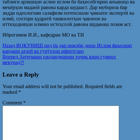
таблиғи арзишҳои аслии ислом бо баҳисобгирии анъанаҳо ва
меъёрҳои маданӣ равона карда шудааст. Дар мубориза бар
зидди идеологияи салафизм потенсиали ҷамоати экспертӣ ва
илмӣ, сохтори қудратӣ ташкилотҳои ҷавонон ва
иттиҳодияҳои илмию истеҳсолӣ равона шуданаш лозим аст.
Иброгимов И.И., кафедраи МО ва ТИ
Post
Предыдущая
Назад
ВОКУНИШ оид ба дар ниқоби дини Ислом фаъолият
запись:
кардани аҳзоб ва гурӯҳҳои ифротгаро
navigation
Следующая
Вперед
Анҷумани озодандешони тоҷик киро гумроҳ
запись:
мекунад?!
Leave a Reply
Your email address will not be published.
Required fields are
marked
*
Comment
*