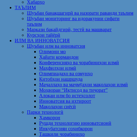
Хабарҳо
ТАЪЛИМ
Шуъбаи банақшагирӣ ва назорати раванди таълим
Шуъбаи мониторинг ва идоракунии сифати
таълим
Маркази бақайдгирӣ, тестӣ ва машварат
Курсҳои тайёрӣ
ИЛМ ВА ИННОВАТСИЯ
Шуъбаи илм ва инноватсия
Олимони мо
Ҳайати кормандон
Конференсияҳо ва чорабиниҳои илмӣ
Маҳфилҳои илмӣ
Олимпиадаҳо ва озмунҳо
Китобҳои нашршуда
Маҷаллаҳо ва маҷмӯаҳои мақолаҳои илмӣ
Моҳвораи “Иқтисод ва тиҷорат”
Алоқаи илм бо истеҳсолот
Инноватсия ва ихтироот
Мақолаҳои сиёсӣ
Парки технологӣ
Ҳамкорон
Рушди технологию инноватсионӣ
Инкубатсияи соҳибкорон
Ташкили чорабиниҳо