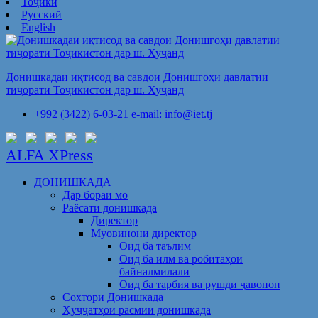
Тоҷикӣ
Русский
English
Донишкадаи иқтисод ва савдои Донишгоҳи давлатии
тиҷорати Тоҷикистон дар ш. Хуҷанд
+992 (3422) 6-03-21
e-mail: info@iet.tj
ALFA XPress
ДОНИШКАДА
Дар бораи мо
Раёсати донишкада
Директор
Муовинони директор
Оид ба таълим
Оид ба илм ва робитаҳои
байналмилалӣ
Оид ба тарбия ва рушди ҷавонон
Сохтори Донишкада
Ҳуҷҷатҳои расмии донишкада