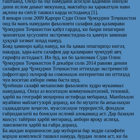
гаштаанд. Онҳо ба эҳё намудани асосҳои қадимии оинҳои
дини ислом даъват мекунанд, мактабҳо ва ҳаракатҳои нави
ақлона ва сиёсӣ ташкил карда истодаанд [1].
8 январи соли 2009 Қарори Суди Олии Ҷумҳурии Тоҷикистон
оид ба манъ намудани фаъолияти салафия дар қаламрави
Ҷумҳурии Тоҷикистон қабул гардид, ки баҳри пешгирии
ҷиноятҳои хусусияти экстремистидош-та ҳамчун заминаи
ҳуқуқӣ хизмат хоҳад намуд.
Бояд ҳаминро қайд намуд, ки ба ҳамаи пешгириҳо нигоҳ
накарда, ҳара-кати салафия дар қаламрави ҷумҳурӣ авҷ
гирифта истодааст. Ин буд, ки бо ҳалномаи Суди Олии
Ҷумҳурии Тоҷикистон 8 декабри соли 2014 равияи динии
салафия дар Ҷумҳурии Тоҷикистон иттиҳоди экстремистӣ
(ифротгаро) эътироф ва сомонаҳои интернетии ин иттиҳод
чун воситаи ахбори омма баста шуд.
Ҷунбиши салафӣ механизми фаъолияти худро мукаммал
намудаанд. Онҳо аз воситаҳои коммуникатсионӣ, техникӣ,
ҳарбӣ ва географӣ моҳирона истифода мебаранд. Манбаъҳои
муайяни маблағгузорӣ доранд, ки бо муҳити ба анъа-наҳои
садақадиҳии хоҷагон, муассисаҳои террористӣ, фондҳои
ғайридавлатӣ ва бонкҳои исломӣ алоқаманд аст. Дар базаҳои
махсус тайёрии ҳарбӣ мегиранд, анбори яроқу аслиҳа,
лавозимоти ҳарбӣ ва ғайра доранд.
Ба ақидаи коршиносон дар мубориза бар зидди салафиён
корҳои комплексӣ ташкил намуда, бурдан лозим аст, ки ба