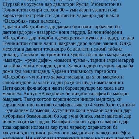
Шуравӣ ва хусусан дар давлатҳои Русия, Ӯзбекистон ва
Тоҷикистон охири солҳои 90 – уми асри гузашта ғояи
характери экстремистӣ доштаи ин ҷараёнро дар шакли
«Ваҳҳобия» паҳн намоянд .
Ҷараёни «Ваҳҳобия» дар давраи бозсозии горбачёвӣ ба
дастовард-ҳои «назаррас» ноил гардид. Ба ҷонибдорони
«Ваҳҳобия» дар ниқоби «демократия» муяссар гардид, ки дар
Тоҷикистон оташи ҷанги шаҳрван-диро доман зананд. Онҳо
мехостанд давлати тоҷиконро ба давлати исломӣ табдил
диҳанд. Идеяҳои экстремистии худро асосан дар маъракаҳои
«мавлуд», «рӯзи дафн», «намози ҷумъа», тариқи амри маъруф
ва ғайра амалӣ мегардонданд. Халқи оддиро гумроҳ карда ба
доми худ мекашиданд. Ҷараёни ташвиқоту тарғиботи
«Ваҳҳобия» чунон тез ҳаракат мекард, ки ягон мақомоти
салоҳиятдори давлатӣ садди роҳи он шуда наметавонист.
Натиҷаҳои фоҷиабори ҷанги бародаркушро мо ҳама нағз
медонем. Акнун «Ваҳҳобия» бо ниқоби салафия ба майдон
омадааст. Тадқиқотҳои коршиносон нишон медиҳад, ки
сарчашмаи идеологияи салафия аз яке аз 4 мазҳабҳои суннитӣ
– ҳанбализм бармеояд. Хусусияти хоси мазҳаби ҳанбалӣ дар
муборизаи беамонашон бо ҳар гуна бидъа, яъне навгонӣ дар
ислом зоҳир мегардад. Вазифаи асосии худро салафиён дар
тоза кардани ислом аз ҳар гуна ҷараёну ҳаракатҳои ба
хусусиятҳои этникӣ, расму оин, маданияти халқҳо асосёфта
мебинанд. Ин муборизаи тозакунии ислом на танҳо идеологӣ,