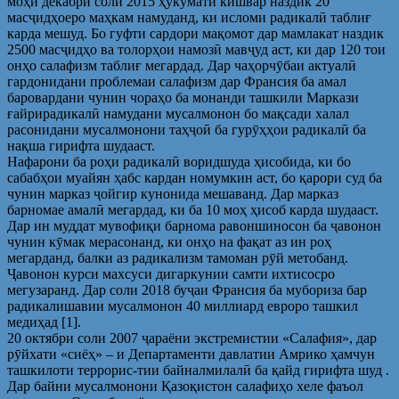
моҳи декабри соли 2015 ҳукумати кишвар наздик 20
масҷидҳоеро маҳкам намуданд, ки исломи радикалӣ таблиғ
карда мешуд. Бо гуфти сардори мақомот дар мамлакат наздик
2500 масҷидҳо ва толорҳои намозӣ мавҷуд аст, ки дар 120 тои
онҳо салафизм таблиғ мегардад. Дар чаҳорчӯбаи актуалӣ
гардонидани проблемаи салафизм дар Франсия ба амал
баровардани чунин чораҳо ба монанди ташкили Маркази
ғайрирадикалӣ намудани мусалмонон бо мақсади халал
расонидани мусалмонони таҳҷоӣ ба гурӯҳҳои радикалӣ ба
нақша гирифта шудааст.
Нафарони ба роҳи радикалӣ воридшуда ҳисобида, ки бо
сабабҳои муайян ҳабс кардан номумкин аст, бо қарори суд ба
чунин марказ ҷойгир кунонида мешаванд. Дар марказ
барномае амалӣ мегардад, ки ба 10 моҳ ҳисоб карда шудааст.
Дар ин муддат мувофиқи барнома равоншиносон ба ҷавонон
чунин кӯмак мерасонанд, ки онҳо на фақат аз ин роҳ
мегарданд, балки аз радикализм тамоман рӯй метобанд.
Ҷавонон курси махсуси дигаркунии самти ихтисосро
мегузаранд. Дар соли 2018 буҷаи Франсия ба мубориза бар
радикалишавии мусалмонон 40 миллиард евроро ташкил
медиҳад [1].
20 октябри соли 2007 ҷараёни экстремистии «Салафия», дар
рӯйхати «сиёҳ» – и Департаменти давлатии Амрико ҳамчун
ташкилоти террорис-тии байналмилалӣ ба қайд гирифта шуд .
Дар байни мусалмонони Қазоқистон салафиҳо хеле фаъол