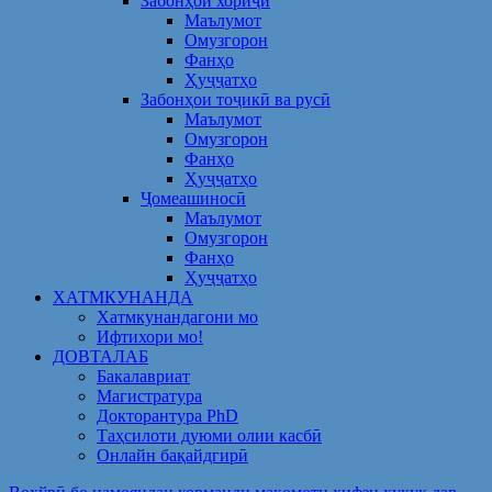
Забонҳои хориҷӣ
Маълумот
Омузгорон
Фанҳо
Ҳуҷҷатҳо
Забонҳои тоҷикӣ ва русӣ
Маълумот
Омузгорон
Фанҳо
Ҳуҷҷатҳо
Ҷомеашиносӣ
Маълумот
Омузгорон
Фанҳо
Ҳуҷҷатҳо
ХАТМКУНАНДА
Хатмкунандагони мо
Ифтихори мо!
ДОВТАЛАБ
Бакалавриат
Магистратура
Докторантура PhD
Таҳсилоти дуюми олии касбӣ
Онлайн бақайдгирӣ