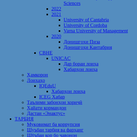
Sciences
2022
2021
University of Cantabria
University of Cordoba
Varna University of Management
2020
Донишгоҳи Пиза
Донишгоҳи Кантабрия
CBHE
UNICAC
Дар бораи лоиҳа
Хабарҳои лоиҳа
Ҳамкорон
Лоихаҳо
IQEduU
Хабарҳои лоиҳа
ICEG Хабар
Таълими забонҳои хориҷӣ
Ҳайати кормандон
Дастаи «Энактус»
ТАРБИЯ
Муқовимат ба коррупсия
Шуъбаи тарбия ва фарҳанг
Шӯъбаи кор бо ҷавонон