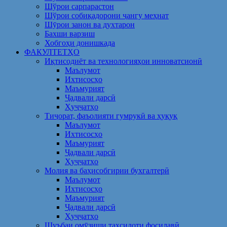
Шўрои сарпарастон
Шўрои собиқадорони ҷангу меҳнат
Шӯрои занон ва духтарон
Бахши варзиш
Хобгоҳи донишкада
ФАКУЛТЕТҲО
Иқтисодиёт ва технологияҳои инноватсионӣ
Маълумот
Ихтисосҳо
Маъмурият
Ҷадвали дарсӣ
Ҳуҷҷатҳо
Тиҷорат, фаъолияти гумрукӣ ва ҳуқуқ
Маълумот
Ихтисосҳо
Маъмурият
Ҷадвали дарсӣ
Ҳуҷҷатҳо
Молия ва баҳисобгирии бухгалтерӣ
Маълумот
Ихтисосҳо
Маъмурият
Ҷадвали дарсӣ
Ҳуҷҷатҳо
Шуъбаи омӯзиши таҳсилоти фосилавӣ