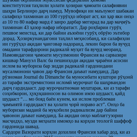
конститутсия таҳлили ҳолати ҳозираи ҷамоати салафиявии
шаҳри Берлинро дарҷ намуд. Мувофиқи ин маълумот шабакаи
салафиҳо тахминан аз 100 гурӯҳҳо иборат аст, ки ҳар яки онҳо
аз 10 то 80 нафар мард ё занро дарбар мегирад ва дар маҷмӯъ
тахминан 43 ҳазор нафар иборатаст. Дар роҳбарии гурӯҳ
пешвое меистад, ки дар байни аъзоёни гурӯҳ обрӯю эътибор
дорад. Ҳозиркунандагони таҳлил меҳисобанд, ки салафиҳои
ин гурӯҳҳо ақидаи ҷанговар надоранд, лекин барои ба вуҷуд
омадани тарафдорони радикалӣ муҳит ба вуҷуд меоранд.
Намояндагони ҷамоати мусулмонии Франсия ва сарвазири
кишвар Мануэл Валс ба пешниҳоди ақидаи ҷараёни асосии
ислом ва мубориза бар зидди радикалӣ гардонидани
мусалмонони ҷавон дар Франсия даъват намуданд. Дар
рӯзномаи Journal du Dimanche ба муносибати куштори рӯҳонӣ
аз тарафи экстремистони исломӣ муроҷиат ба шаҳрвандон
дарҷ гардидааст. дар муроҷиатномаи муштарак, ки аз тарафи
соҳибкорон, ҳуқуқшиносон ва олимон имзо шудааст, қайд
шудааст “… мо бояд баён кунем, ки ислом проблемаи
ҷамъиятӣ гардидааст ва ҳолати ҷорӣ нораво аст”. Онҳо ба
муборизаи маданӣ ба муқобили радикализм дар байни
ҷавонон даъват намуданд. Ба ақидаи онҳо маблағгузории
масҷидҳо, музди меҳнати имомҳо ва корҳои теологӣ шаффоф
гардонида шавад.
Сардори Вазорати корҳои дохилии Франсия хабар дод, ки аз