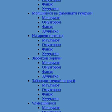
Фанҳо
Ҳуҷҷатҳо
Молшиносӣ ва фаъолияти гумрукӣ
Маълумот
Омузгорон
Фанҳо
Ҳуҷҷатҳо
Назарияи иқтисод
Маълумот
Омузгорон
Фанҳо
Ҳуҷҷатҳо
Забонҳои хориҷӣ
Маълумот
Омузгорон
Фанҳо
Ҳуҷҷатҳо
Забонҳои тоҷикӣ ва русӣ
Маълумот
Омузгорон
Фанҳо
Ҳуҷҷатҳо
Ҷомеашиносӣ
Маълумот