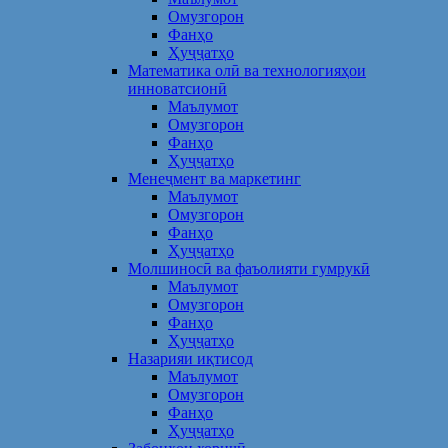
Омузгорон
Фанҳо
Ҳуҷҷатҳо
Математика олӣ ва технологияҳои
инноватсионӣ
Маълумот
Омузгорон
Фанҳо
Ҳуҷҷатҳо
Менеҷмент ва маркетинг
Маълумот
Омузгорон
Фанҳо
Ҳуҷҷатҳо
Молшиносӣ ва фаъолияти гумрукӣ
Маълумот
Омузгорон
Фанҳо
Ҳуҷҷатҳо
Назарияи иқтисод
Маълумот
Омузгорон
Фанҳо
Ҳуҷҷатҳо