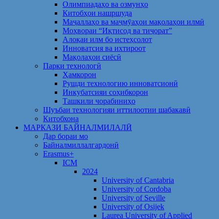
Олимпиадаҳо ва озмунҳо
Китобҳои нашршуда
Маҷаллаҳо ва маҷмӯаҳои мақолаҳои илмӣ
Моҳвораи “Иқтисод ва тиҷорат”
Алоқаи илм бо истеҳсолот
Инноватсия ва ихтироот
Мақолаҳои сиёсӣ
Парки технологӣ
Ҳамкорон
Рушди технологию инноватсионӣ
Инкубатсияи соҳибкорон
Ташкили чорабиниҳо
Шуъбаи технологияи иттилоотии шабакавӣ
Китобхона
МАРКАЗИ БАЙНАЛМИЛАЛӢ
Дар бораи мо
Байналмиллалгардонӣ
Erasmus+
ICM
2024
University of Cantabria
University of Cordoba
University of Seville
University of Osijek
Laurea University of Applied