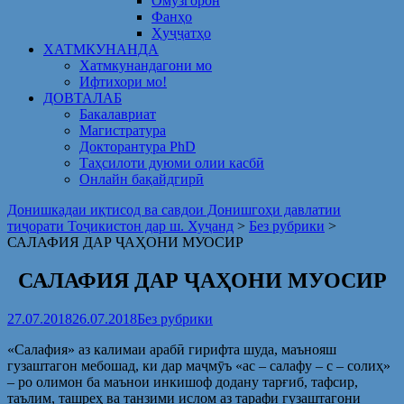
Омузгорон
Фанҳо
Ҳуҷҷатҳо
ХАТМКУНАНДА
Хатмкунандагони мо
Ифтихори мо!
ДОВТАЛАБ
Бакалавриат
Магистратура
Докторантура PhD
Таҳсилоти дуюми олии касбӣ
Онлайн бақайдгирӣ
Донишкадаи иқтисод ва савдои Донишгоҳи давлатии
тиҷорати Тоҷикистон дар ш. Хуҷанд
>
Без рубрики
>
САЛАФИЯ ДАР ҶАҲОНИ МУОСИР
САЛАФИЯ ДАР ҶАҲОНИ МУОСИР
27.07.2018
26.07.2018
Без рубрики
«Салафия» аз калимаи арабӣ гирифта шуда, маънояш
гузаштагон мебошад, ки дар маҷмӯъ «ас – салафу – с – солиҳ»
– ро олимон ба маънои инкишоф додану тарғиб, тафсир,
таълим, ташреҳ ва танзими ислом аз тарафи гузаштагони