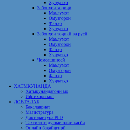
Ҳуҷҷатҳо
Забонҳои хориҷӣ
Маълумот
Омузгорон
Фанҳо
Ҳуҷҷатҳо
Забонҳои тоҷикӣ ва русӣ
Маълумот
Омузгорон
Фанҳо
Ҳуҷҷатҳо
Ҷомеашиносӣ
Маълумот
Омузгорон
Фанҳо
Ҳуҷҷатҳо
ХАТМКУНАНДА
Хатмкунандагони мо
Ифтихори мо!
ДОВТАЛАБ
Бакалавриат
Магистратура
Докторантура PhD
Таҳсилоти дуюми олии касбӣ
Онлайн бақайдгирӣ