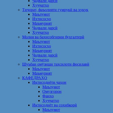
Ҷадвали дарсӣ
Ҳуҷҷатҳо
Тиҷорат, фаъолияти гумрукӣ ва ҳуқуқ
Маълумот
Ихтисосҳо
Маъмурият
Ҷадвали дарсӣ
Ҳуҷҷатҳо
Молия ва баҳисобгирии бухгалтерӣ
Маълумот
Ихтисосҳо
Маъмурият
Ҷадвали дарсӣ
Ҳуҷҷатҳо
Шуъбаи омӯзиши таҳсилоти фосилавӣ
Маълумот
Маъмурият
КАФЕДРАҲО
Иқтисодиёти ҷаҳон
Маълумот
Омузгорон
Фанҳо
Ҳуҷҷатҳо
Иқтисодиёт ва соҳибкорӣ
Маълумот