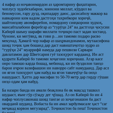
4 нафар аз ноҷавонмардон аз ҳаромтарину фаҳштарин,
чоплусу худобехабарон, хоинони миллат, кӯрдил ва
беномусон, ғару дузд, оқипадару даюс, дасисабозу маккор ва
навкарони ким кадом дастгоҳи тахрибкори хориҷӣ,
шайтонҳову авомфиребон, номардону сияҳкорони худхоҳ,
мансабталабони фиребгар аз “гурӯҳи 24” ва дастгоҳи ҷосусии
Кабирӣ шаъну шарафи миллати тоҷикро паст задан хостанд.
Чуноне, ки мегӯянд, як гови р…ин тамоми подаро расво
мекунад. Ҳамагӣ чор нафар аз шаҳрвандонамон, мутаасифона
шояд тоҷик ҳам бошанд дар даст навиштаҷотҳо худро аз
“гурӯҳи 24” муаррифӣ намуда дар пешвози Сарвари
давлатамон дар Шветсария гуё тазоҳурот кардаанд. Ин аст
қудрати Кабирӣ бо тамоми хоҷагони хориҷиаш. Агар касе
онро тамошо карда бошад, мебинад, ки ин буздилон танҳо
барои иҷрои вазифаашон ин наворро сабт намудаанд. Дар асл
он ягон тазоҳурот ҳам набуд ва ягон таваҷҷӯҳе ба онҳо
нашудааст. Ҳатто дар масофаи то 50-70 метр дар гирду гӯшаи
онҳо одам ҳам набуд.
Ба назари банда ин амали беақлона бо як мақсад ташкил
шудааст, яъне гӯр сӯзаду дег ҷӯшад. Аз он Кабирӣ бо ин 4
нафар чоплусаконаш шояд тангае аз хоҷагонашон ба даст
оварданӣ шуданд. Вобаста ба ин амал зарбулмасале ҳаст “саг
меҷакад корвон мегузарад”. Тоҷикистон ба пеш! Тоҷикистон
ба пеш!