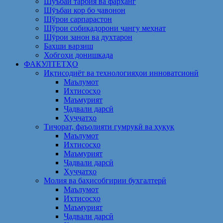
Шуъбаи тарбия ва фарҳанг
Шӯъбаи кор бо ҷавонон
Шўрои сарпарастон
Шўрои собиқадорони ҷангу меҳнат
Шӯрои занон ва духтарон
Бахши варзиш
Хобгоҳи донишкада
ФАКУЛТЕТҲО
Иқтисодиёт ва технологияҳои инноватсионӣ
Маълумот
Ихтисосҳо
Маъмурият
Ҷадвали дарсӣ
Ҳуҷҷатҳо
Тиҷорат, фаъолияти гумрукӣ ва ҳуқуқ
Маълумот
Ихтисосҳо
Маъмурият
Ҷадвали дарсӣ
Ҳуҷҷатҳо
Молия ва баҳисобгирии бухгалтерӣ
Маълумот
Ихтисосҳо
Маъмурият
Ҷадвали дарсӣ