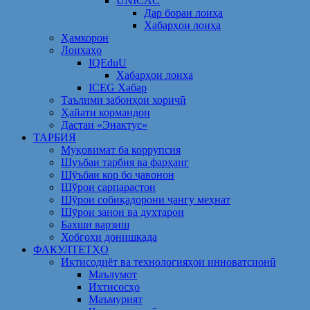
UNICAC
Дар бораи лоиҳа
Хабарҳои лоиҳа
Ҳамкорон
Лоихаҳо
IQEduU
Хабарҳои лоиҳа
ICEG Хабар
Таълими забонҳои хориҷӣ
Ҳайати кормандон
Дастаи «Энактус»
ТАРБИЯ
Муқовимат ба коррупсия
Шуъбаи тарбия ва фарҳанг
Шӯъбаи кор бо ҷавонон
Шўрои сарпарастон
Шўрои собиқадорони ҷангу меҳнат
Шӯрои занон ва духтарон
Бахши варзиш
Хобгоҳи донишкада
ФАКУЛТЕТҲО
Иқтисодиёт ва технологияҳои инноватсионӣ
Маълумот
Ихтисосҳо
Маъмурият