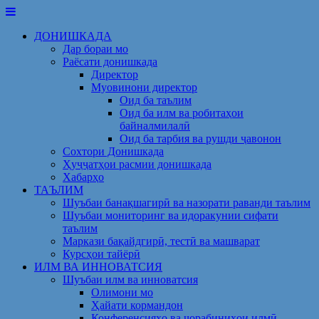
Skip
to
ДОНИШКАДА
content
Дар бораи мо
Раёсати донишкада
Директор
Муовинони директор
Оид ба таълим
Оид ба илм ва робитаҳои
байналмилалӣ
Оид ба тарбия ва рушди ҷавонон
Сохтори Донишкада
Ҳуҷҷатҳои расмии донишкада
Хабарҳо
ТАЪЛИМ
Шуъбаи банақшагирӣ ва назорати раванди таълим
Шуъбаи мониторинг ва идоракунии сифати
таълим
Маркази бақайдгирӣ, тестӣ ва машварат
Курсҳои тайёрӣ
ИЛМ ВА ИННОВАТСИЯ
Шуъбаи илм ва инноватсия
Олимони мо
Ҳайати кормандон
Конференсияҳо ва чорабиниҳои илмӣ