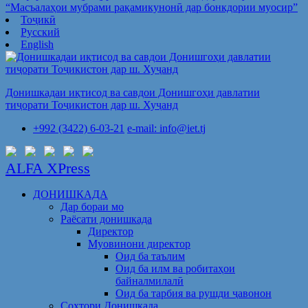
“Масъалаҳои мубрами рақамикунонӣ дар бонкдории муосир”
Тоҷикӣ
Русский
English
Донишкадаи иқтисод ва савдои Донишгоҳи давлатии
тиҷорати Тоҷикистон дар ш. Хуҷанд
+992 (3422) 6-03-21
e-mail: info@iet.tj
ALFA XPress
ДОНИШКАДА
Дар бораи мо
Раёсати донишкада
Директор
Муовинони директор
Оид ба таълим
Оид ба илм ва робитаҳои
байналмилалӣ
Оид ба тарбия ва рушди ҷавонон
Сохтори Донишкада