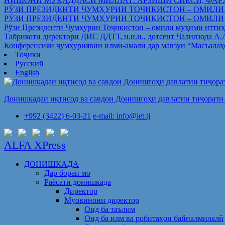
НИШОНИ МУҚАДДАСИ МИЛЛАТ: АРЗИШИ СИЁСӢ, ФАР
РӮЗИ ПРЕЗИДЕНТИ ҶУМҲУРИИ ТОҶИКИСТОН – ОМИЛИ
РӮЗИ ПРЕЗИДЕНТИ ҶУМҲУРИИ ТОҶИКИСТОН – ОМИЛИ
Рўзи Президенти Ҷумҳурии Тоҷикистон – омили муҳими иттиҳ
Табрикоти директори ДИС ДДТТ, н.и.и., дотсент Ҷалилзода А
Конференсияи ҷумҳуриявии илмӣ-амалӣ дар мавзуи “Масъалаҳ
Тоҷикӣ
Русский
English
Донишкадаи иқтисод ва савдои Донишгоҳи давлатии тиҷорати 
+992 (3422) 6-03-21
e-mail: info@iet.tj
ALFA XPress
ДОНИШКАДА
Дар бораи мо
Раёсати донишкада
Директор
Муовинони директор
Оид ба таълим
Оид ба илм ва робитаҳои байналмилалӣ