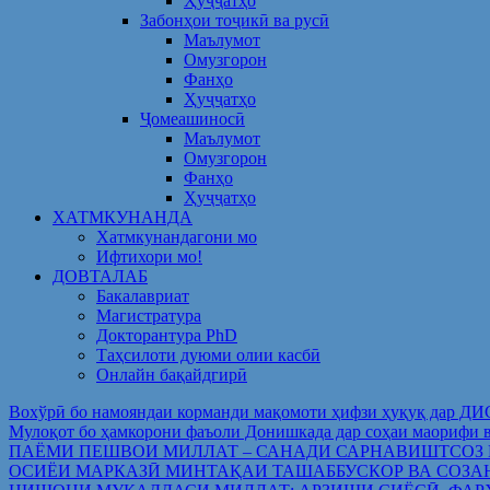
Ҳуҷҷатҳо
Забонҳои тоҷикӣ ва русӣ
Маълумот
Омузгорон
Фанҳо
Ҳуҷҷатҳо
Ҷомеашиносӣ
Маълумот
Омузгорон
Фанҳо
Ҳуҷҷатҳо
ХАТМКУНАНДА
Хатмкунандагони мо
Ифтихори мо!
ДОВТАЛАБ
Бакалавриат
Магистратура
Докторантура PhD
Таҳсилоти дуюми олии касбӣ
Онлайн бақайдгирӣ
Вохўрӣ бо намояндаи корманди мақомоти ҳифзи ҳуқуқ дар Д
Мулоқот бо ҳамкорони фаъоли Донишкада дар соҳаи ма
ПАЁМИ ПЕШВОИ МИЛЛАТ – САНАДИ САРНАВИШТСОЗ
ОСИЁИ МАРКАЗӢ МИНТАҚАИ ТАШАББУСКОР ВА СОЗА