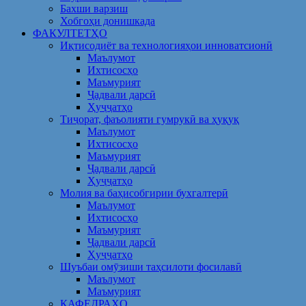
Бахши варзиш
Хобгоҳи донишкада
ФАКУЛТЕТҲО
Иқтисодиёт ва технологияҳои инноватсионӣ
Маълумот
Ихтисосҳо
Маъмурият
Ҷадвали дарсӣ
Ҳуҷҷатҳо
Тиҷорат, фаъолияти гумрукӣ ва ҳуқуқ
Маълумот
Ихтисосҳо
Маъмурият
Ҷадвали дарсӣ
Ҳуҷҷатҳо
Молия ва баҳисобгирии бухгалтерӣ
Маълумот
Ихтисосҳо
Маъмурият
Ҷадвали дарсӣ
Ҳуҷҷатҳо
Шуъбаи омӯзиши таҳсилоти фосилавӣ
Маълумот
Маъмурият
КАФЕДРАҲО