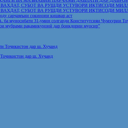
ҲАНГӢ ВА МАЪНАВИИ ПАРЧАМИ ДАВЛАТӢ ДАР ДАВРО
 ВАҲДАТ, СУБОТ ВА РУШДИ УСТУВОРИ ИҚТИСОДИ МИЛ
 ВАҲДАТ, СУБОТ ВА РУШДИ УСТУВОРИ ИҚТИСОДИ МИЛ
оду сарҷамъии сокинони кишвар аст
.А. ба муносибати 31-умин солгарди Конститутсияи Ҷумҳурии Т
ои мубрами рақамикунонӣ дар бонкдории муосир”
Тоҷикистон дар ш. Хуҷанд