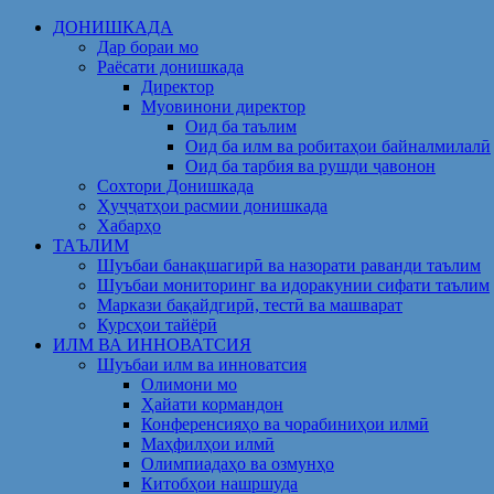
Skip
ДОНИШКАДА
to
Дар бораи мо
content
Раёсати донишкада
Директор
Муовинони директор
Оид ба таълим
Оид ба илм ва робитаҳои байналмилалӣ
Оид ба тарбия ва рушди ҷавонон
Сохтори Донишкада
Ҳуҷҷатҳои расмии донишкада
Хабарҳо
ТАЪЛИМ
Шуъбаи банақшагирӣ ва назорати раванди таълим
Шуъбаи мониторинг ва идоракунии сифати таълим
Маркази бақайдгирӣ, тестӣ ва машварат
Курсҳои тайёрӣ
ИЛМ ВА ИННОВАТСИЯ
Шуъбаи илм ва инноватсия
Олимони мо
Ҳайати кормандон
Конференсияҳо ва чорабиниҳои илмӣ
Маҳфилҳои илмӣ
Олимпиадаҳо ва озмунҳо
Китобҳои нашршуда