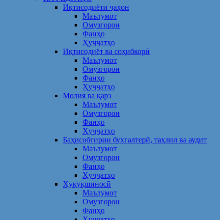
Иқтисодиёти ҷаҳон
Маълумот
Омузгорон
Фанҳо
Ҳуҷҷатҳо
Иқтисодиёт ва соҳибкорӣ
Маълумот
Омузгорон
Фанҳо
Ҳуҷҷатҳо
Молия ва қарз
Маълумот
Омузгорон
Фанҳо
Ҳуҷҷатҳо
Баҳисобгирии бухгалтерӣ, таҳлил ва аудит
Маълумот
Омузгорон
Фанҳо
Ҳуҷҷатҳо
Ҳуқуқшиносӣ
Маълумот
Омузгорон
Фанҳо
Ҳуҷҷатҳо