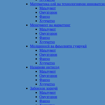
Математика олӣ ва технологияҳои инноватси
Маълумот
Омузгорон
Фанҳо
Ҳуҷҷатҳо
Менеҷмент ва маркетинг
Маълумот
Омузгорон
Фанҳо
Ҳуҷҷатҳо
Молшиносӣ ва фаъолияти гумрукӣ
Маълумот
Омузгорон
Фанҳо
Ҳуҷҷатҳо
Назарияи иқтисод
Маълумот
Омузгорон
Фанҳо
Ҳуҷҷатҳо
Забонҳои хориҷӣ
Маълумот
Омузгорон
Фанҳо