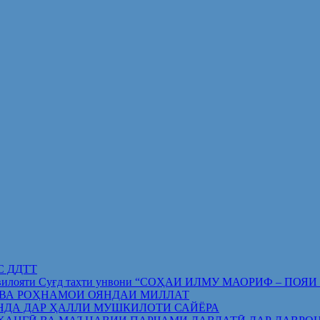
ИС ДДТТ
орифи вилояти Суғд таҳти унвони “СОҲАИ ИЛМУ МАОРИФ –
 ВА РОҲНАМОИ ОЯНДАИ МИЛЛАТ
НДА ДАР ҲАЛЛИ МУШКИЛОТИ САЙЁРА