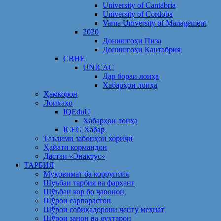
University of Cantabria
University of Cordoba
Varna University of Management
2020
Донишгоҳи Пиза
Донишгоҳи Кантабрия
CBHE
UNICAC
Дар бораи лоиҳа
Хабарҳои лоиҳа
Ҳамкорон
Лоихаҳо
IQEduU
Хабарҳои лоиҳа
ICEG Хабар
Таълими забонҳои хориҷӣ
Ҳайати кормандон
Дастаи «Энактус»
ТАРБИЯ
Муқовимат ба коррупсия
Шуъбаи тарбия ва фарҳанг
Шӯъбаи кор бо ҷавонон
Шўрои сарпарастон
Шўрои собиқадорони ҷангу меҳнат
Шӯрои занон ва духтарон