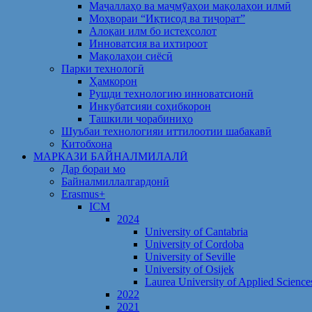
Маҷаллаҳо ва маҷмӯаҳои мақолаҳои илмӣ
Моҳвораи “Иқтисод ва тиҷорат”
Алоқаи илм бо истеҳсолот
Инноватсия ва ихтироот
Мақолаҳои сиёсӣ
Парки технологӣ
Ҳамкорон
Рушди технологию инноватсионӣ
Инкубатсияи соҳибкорон
Ташкили чорабиниҳо
Шуъбаи технологияи иттилоотии шабакавӣ
Китобхона
МАРКАЗИ БАЙНАЛМИЛАЛӢ
Дар бораи мо
Байналмиллалгардонӣ
Erasmus+
ICM
2024
University of Cantabria
University of Cordoba
University of Seville
University of Osijek
Laurea University of Applied Science
2022
2021