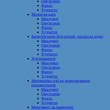
Омузгорон
Фанҳо
Ҳуҷҷатҳо
Молия ва қарз
Маълумот
Омузгорон
Фанҳо
Ҳуҷҷатҳо
Баҳисобгирии бухгалтерӣ, таҳлил ва аудит
Маълумот
Омузгорон
Фанҳо
Ҳуҷҷатҳо
Ҳуқуқшиносӣ
Маълумот
Омузгорон
Фанҳо
Ҳуҷҷатҳо
Математика олӣ ва технологияҳои
инноватсионӣ
Маълумот
Омузгорон
Фанҳо
Ҳуҷҷатҳо
Менеҷмент ва маркетинг