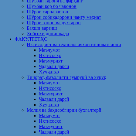
Шуъбаи тарбия ва фарҳанг
Шӯъбаи кор бо ҷавонон
Шўрои сарпарастон
Шўрои собиқадорони ҷангу меҳнат
Шӯрои занон ва духтарон
Бахши варзиш
Хобгоҳи донишкада
ФАКУЛТЕТҲО
Иқтисодиёт ва технологияҳои инноватсионӣ
Маълумот
Ихтисосҳо
Маъмурият
Ҷадвали дарсӣ
Ҳуҷҷатҳо
Тиҷорат, фаъолияти гумрукӣ ва ҳуқуқ
Маълумот
Ихтисосҳо
Маъмурият
Ҷадвали дарсӣ
Ҳуҷҷатҳо
Молия ва баҳисобгирии бухгалтерӣ
Маълумот
Ихтисосҳо
Маъмурият
Ҷадвали дарсӣ