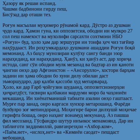
Ҳазору як решаи испанд.
Чашми бадбинони гирду пеш,
Бисӯзад дар оташи тез.
Роғун масъалаи муҳимеро рӯнамоӣ кард. Дӯстро аз душман
ҷудо кард. Ҳамон гуна, ки оппозитсия, ободии ин мулкро 27
сол пеш намехост ва мухолифи сарсахти сохтмони НБО
«Роғун» буд, ҳоло ҳам дар зершуури ин тоифа ҳеч чиз тағйир
наҳӯрдааст. Ин роҳгумкардаҳо душмани ашаддии Роғун боқӣ
мемонанд. Аз баҳсу мунозираи кулӯху сангу банди эзор
нараҳиданд, ки нараҳиданд. Ҳанӯз, ки ҳанӯз аст, дар хориҷа
истода, санг сӯи ободии мулк мезанад ва бадтар аз ин қаноти
ҷангии онҳо дар Афғонистон – «Ансорулло», хостори барҳам
задани ин ҳама ободии бо хуни дилу обилаи даст
эъморшударо, дар қалби қассоби худ мепарварад.
Ҳоло, ки дар Ғарб ҷойгузин шудаанд, оппозитсионерҳои
ҳиҷратдӯст, тасвири қалбакии мардуми моро ба чаҳониён
мекашанд. Ин хиёнатманишӣ табиати азалии онҳо гаштааст.
Мурғе пар занад, онро каргаси хунхор метарошанд. Фарёди
булбулро зоғ мепиндоранд. Моҳигире барои дилхушӣ моҳичае
гирифта бошад, онро наҳанг вонамуд мекунанд. Аз пашша
фил месозанд. Гӯсфандро шутур инъикос менамоянд. Дар ин
таблиғоти зиддимиллӣ, равғанрезҳои «Ахбор.ком»,
«Паём.нет», «ислоҳ.нет» ва «Кимиёи саодат» пешдаст
мебошанд.