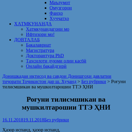
Маълумот
Омузгорон
Фанҳо
Ҳуҷҷатҳо
ХАТМКУНАНДА
Хатмкунандагони мо
Ифтихори мо!
ДОВТАЛАБ
Бакалавриат
Магистратура
Докторантура PhD
Таҳсилоти дуюми олии касбӣ
Онлайн бақайдгирӣ
Донишкадаи иқтисод ва савдои Донишгоҳи давлатии
тиҷорати Тоҷикистон дар ш. Хуҷанд
>
Без рубрики
>
Роғуни
тилисмшикан ва мушкилтарошии ТТЭ ҲНИ
Роғуни тилисмшикан ва
мушкилтарошии ТТЭ ҲНИ
16.11.2018
19.11.2018
Без рубрики
Ҳазор испанд, ҳазор испанд,