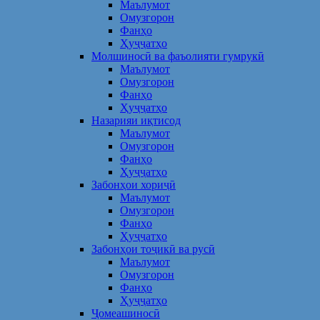
Маълумот
Омузгорон
Фанҳо
Ҳуҷҷатҳо
Молшиносӣ ва фаъолияти гумрукӣ
Маълумот
Омузгорон
Фанҳо
Ҳуҷҷатҳо
Назарияи иқтисод
Маълумот
Омузгорон
Фанҳо
Ҳуҷҷатҳо
Забонҳои хориҷӣ
Маълумот
Омузгорон
Фанҳо
Ҳуҷҷатҳо
Забонҳои тоҷикӣ ва русӣ
Маълумот
Омузгорон
Фанҳо
Ҳуҷҷатҳо
Ҷомеашиносӣ