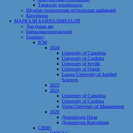
Ташкили чорабиниҳо
Шуъбаи технологияи иттилоотии шабакавӣ
Китобхона
МАРКАЗИ БАЙНАЛМИЛАЛӢ
Дар бораи мо
Байналмиллалгардонӣ
Erasmus+
ICM
2024
University of Cantabria
University of Cordoba
University of Seville
University of Osijek
Laurea University of Applied
Sciences
2022
2021
University of Cantabria
University of Cordoba
Varna University of Management
2020
Донишгоҳи Пиза
Донишгоҳи Кантабрия
CBHE