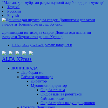
“Масъалаҳои мубрами рақамикунонӣ дар бонкдории муосир”
Тоҷикӣ
Русский
English
Донишкадаи иқтисод ва савдои Донишгоҳи давлатии
тиҷорати Тоҷикистон дар ш. Хуҷанд
+992 (3422) 6-03-21
e-mail: info@iet.tj
ALFA XPress
ДОНИШКАДА
Дар бораи мо
Раёсати донишкада
Директор
Муовинони директор
Оид ба таълим
Оид ба илм ва робитаҳои
байналмилалӣ
Оид ба тарбия ва рушди ҷавонон
Сохтори Донишкада