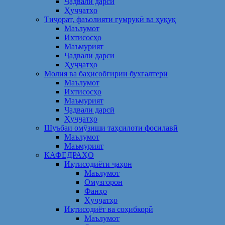
Ҷадвали дарсӣ
Ҳуҷҷатҳо
Тиҷорат, фаъолияти гумрукӣ ва ҳуқуқ
Маълумот
Ихтисосҳо
Маъмурият
Ҷадвали дарсӣ
Ҳуҷҷатҳо
Молия ва баҳисобгирии бухгалтерӣ
Маълумот
Ихтисосҳо
Маъмурият
Ҷадвали дарсӣ
Ҳуҷҷатҳо
Шуъбаи омӯзиши таҳсилоти фосилавӣ
Маълумот
Маъмурият
КАФЕДРАҲО
Иқтисодиёти ҷаҳон
Маълумот
Омузгорон
Фанҳо
Ҳуҷҷатҳо
Иқтисодиёт ва соҳибкорӣ
Маълумот