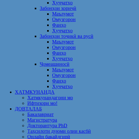
Ҳуҷҷатҳо
Забонҳои хориҷӣ
Маълумот
Омузгорон
Фанҳо
Ҳуҷҷатҳо
Забонҳои тоҷикӣ ва русӣ
Маълумот
Омузгорон
Фанҳо
Ҳуҷҷатҳо
Ҷомеашиносӣ
Маълумот
Омузгорон
Фанҳо
Ҳуҷҷатҳо
ХАТМКУНАНДА
Хатмкунандагони мо
Ифтихори мо!
ДОВТАЛАБ
Бакалавриат
Магистратура
Докторантура PhD
Таҳсилоти дуюми олии касбӣ
Онлайн бақайдгирӣ