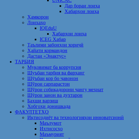
UNICAC
Дар бораи лоиҳа
Хабарҳои лоиҳа
Ҳамкорон
Лоихаҳо
IQEduU
Хабарҳои лоиҳа
ICEG Хабар
Таълими забонҳои хориҷӣ
Ҳайати кормандон
Дастаи «Энактус»
ТАРБИЯ
Муқовимат ба коррупсия
Шуъбаи тарбия ва фарҳанг
Шӯъбаи кор бо ҷавонон
Шўрои сарпарастон
Шўрои собиқадорони ҷангу меҳнат
Шӯрои занон ва духтарон
Бахши варзиш
Хобгоҳи донишкада
ФАКУЛТЕТҲО
Иқтисодиёт ва технологияҳои инноватсионӣ
Маълумот
Ихтисосҳо
Маъмурият