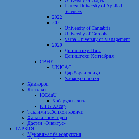
University of Osijek
Laurea University of Applied
Sciences
2022
2021
University of Cantabria
University of Cordoba
Varna University of Management
2020
Донишгоҳи Пиза
Донишгоҳи Кантабрия
CBHE
UNICAC
Дар бораи лоиҳа
Хабарҳои лоиҳа
Ҳамкорон
Лоихаҳо
IQEduU
Хабарҳои лоиҳа
ICEG Хабар
Таълими забонҳои хориҷӣ
Ҳайати кормандон
Дастаи «Энактус»
ТАРБИЯ
Муқовимат ба коррупсия