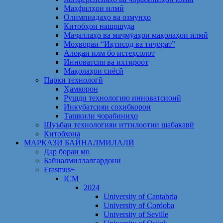
Маҳфилҳои илмӣ
Олимпиадаҳо ва озмунҳо
Китобҳои нашршуда
Маҷаллаҳо ва маҷмӯаҳои мақолаҳои илмӣ
Моҳвораи “Иқтисод ва тиҷорат”
Алоқаи илм бо истеҳсолот
Инноватсия ва ихтироот
Мақолаҳои сиёсӣ
Парки технологӣ
Ҳамкорон
Рушди технологию инноватсионӣ
Инкубатсияи соҳибкорон
Ташкили чорабиниҳо
Шуъбаи технологияи иттилоотии шабакавӣ
Китобхона
МАРКАЗИ БАЙНАЛМИЛАЛӢ
Дар бораи мо
Байналмиллалгардонӣ
Erasmus+
ICM
2024
University of Cantabria
University of Cordoba
University of Seville