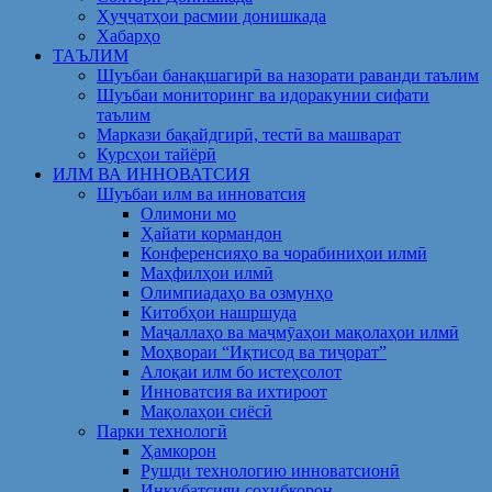
Ҳуҷҷатҳои расмии донишкада
Хабарҳо
ТАЪЛИМ
Шуъбаи банақшагирӣ ва назорати раванди таълим
Шуъбаи мониторинг ва идоракунии сифати
таълим
Маркази бақайдгирӣ, тестӣ ва машварат
Курсҳои тайёрӣ
ИЛМ ВА ИННОВАТСИЯ
Шуъбаи илм ва инноватсия
Олимони мо
Ҳайати кормандон
Конференсияҳо ва чорабиниҳои илмӣ
Маҳфилҳои илмӣ
Олимпиадаҳо ва озмунҳо
Китобҳои нашршуда
Маҷаллаҳо ва маҷмӯаҳои мақолаҳои илмӣ
Моҳвораи “Иқтисод ва тиҷорат”
Алоқаи илм бо истеҳсолот
Инноватсия ва ихтироот
Мақолаҳои сиёсӣ
Парки технологӣ
Ҳамкорон
Рушди технологию инноватсионӣ
Инкубатсияи соҳибкорон