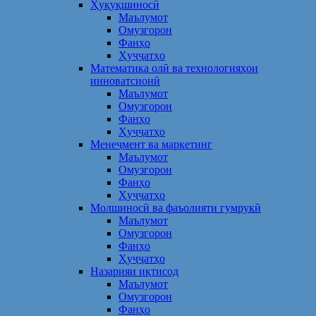
Ҳуқуқшиносӣ
Маълумот
Омузгорон
Фанҳо
Ҳуҷҷатҳо
Математика олӣ ва технологияҳои
инноватсионӣ
Маълумот
Омузгорон
Фанҳо
Ҳуҷҷатҳо
Менеҷмент ва маркетинг
Маълумот
Омузгорон
Фанҳо
Ҳуҷҷатҳо
Молшиносӣ ва фаъолияти гумрукӣ
Маълумот
Омузгорон
Фанҳо
Ҳуҷҷатҳо
Назарияи иқтисод
Маълумот
Омузгорон
Фанҳо