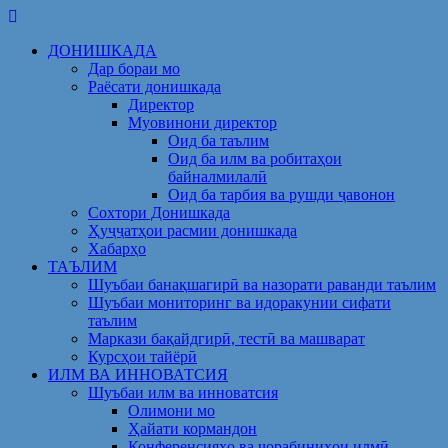
Skip
to
ДОНИШКАДА
content
Дар бораи мо
Раёсати донишкада
Директор
Муовинони директор
Оид ба таълим
Оид ба илм ва робитаҳои
байналмилалӣ
Оид ба тарбия ва рушди ҷавонон
Сохтори Донишкада
Ҳуҷҷатҳои расмии донишкада
Хабарҳо
ТАЪЛИМ
Шуъбаи банақшагирӣ ва назорати раванди таълим
Шуъбаи мониторинг ва идоракунии сифати
таълим
Маркази бақайдгирӣ, тестӣ ва машварат
Курсҳои тайёрӣ
ИЛМ ВА ИННОВАТСИЯ
Шуъбаи илм ва инноватсия
Олимони мо
Ҳайати кормандон
Конференсияҳо ва чорабиниҳои илмӣ