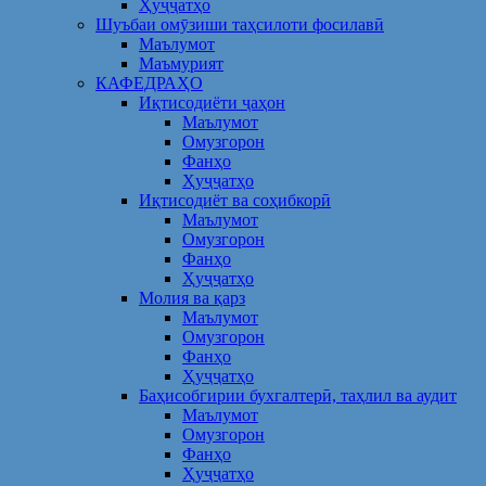
Ҳуҷҷатҳо
Шуъбаи омӯзиши таҳсилоти фосилавӣ
Маълумот
Маъмурият
КАФЕДРАҲО
Иқтисодиёти ҷаҳон
Маълумот
Омузгорон
Фанҳо
Ҳуҷҷатҳо
Иқтисодиёт ва соҳибкорӣ
Маълумот
Омузгорон
Фанҳо
Ҳуҷҷатҳо
Молия ва қарз
Маълумот
Омузгорон
Фанҳо
Ҳуҷҷатҳо
Баҳисобгирии бухгалтерӣ, таҳлил ва аудит
Маълумот
Омузгорон
Фанҳо
Ҳуҷҷатҳо