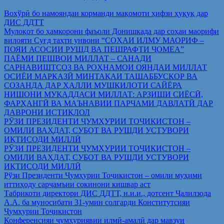
Вохўрӣ бо намояндаи корманди мақомоти ҳифзи ҳуқуқ дар
ДИС ДДТТ
Мулоқот бо ҳамкорони фаъоли Донишкада дар соҳаи маорифи
вилояти Суғд таҳти унвони “СОҲАИ ИЛМУ МАОРИФ –
ПОЯИ АСОСИИ РУШД ВА ПЕШРАФТИ ҶОМЕА”
ПАЁМИ ПЕШВОИ МИЛЛАТ – САНАДИ
САРНАВИШТСОЗ ВА РОҲНАМОИ ОЯНДАИ МИЛЛАТ
ОСИЁИ МАРКАЗӢ МИНТАҚАИ ТАШАББУСКОР ВА
СОЗАНДА ДАР ҲАЛЛИ МУШКИЛОТИ САЙЁРА
НИШОНИ МУҚАДДАСИ МИЛЛАТ: АРЗИШИ СИЁСӢ,
ФАРҲАНГӢ ВА МАЪНАВИИ ПАРЧАМИ ДАВЛАТӢ ДАР
ДАВРОНИ ИСТИҚЛОЛ
РӮЗИ ПРЕЗИДЕНТИ ҶУМҲУРИИ ТОҶИКИСТОН –
ОМИЛИ ВАҲДАТ, СУБОТ ВА РУШДИ УСТУВОРИ
ИҚТИСОДИ МИЛЛӢ
РӮЗИ ПРЕЗИДЕНТИ ҶУМҲУРИИ ТОҶИКИСТОН –
ОМИЛИ ВАҲДАТ, СУБОТ ВА РУШДИ УСТУВОРИ
ИҚТИСОДИ МИЛЛӢ
Рўзи Президенти Ҷумҳурии Тоҷикистон – омили муҳими
иттиҳоду сарҷамъии сокинони кишвар аст
Табрикоти директори ДИС ДДТТ, н.и.и., дотсент Ҷалилзода
А.А. ба муносибати 31-умин солгарди Конститутсияи
Ҷумҳурии Тоҷикистон
Конференсияи ҷумҳуриявии илмӣ-амалӣ дар мавзуи