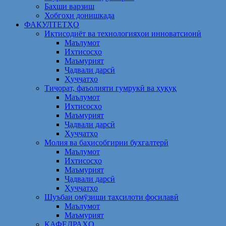
Бахши варзиш
Хобгоҳи донишкада
ФАКУЛТЕТҲО
Иқтисодиёт ва технологияҳои инноватсионӣ
Маълумот
Ихтисосҳо
Маъмурият
Ҷадвали дарсӣ
Ҳуҷҷатҳо
Тиҷорат, фаъолияти гумрукӣ ва ҳуқуқ
Маълумот
Ихтисосҳо
Маъмурият
Ҷадвали дарсӣ
Ҳуҷҷатҳо
Молия ва баҳисобгирии бухгалтерӣ
Маълумот
Ихтисосҳо
Маъмурият
Ҷадвали дарсӣ
Ҳуҷҷатҳо
Шуъбаи омӯзиши таҳсилоти фосилавӣ
Маълумот
Маъмурият
КАФЕДРАҲО