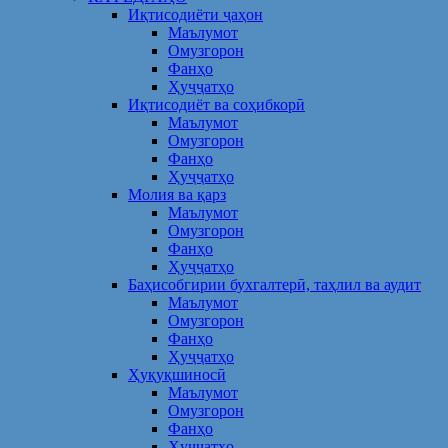
Иқтисодиёти ҷаҳон
Маълумот
Омузгорон
Фанҳо
Ҳуҷҷатҳо
Иқтисодиёт ва соҳибкорӣ
Маълумот
Омузгорон
Фанҳо
Ҳуҷҷатҳо
Молия ва қарз
Маълумот
Омузгорон
Фанҳо
Ҳуҷҷатҳо
Баҳисобгирии бухгалтерӣ, таҳлил ва аудит
Маълумот
Омузгорон
Фанҳо
Ҳуҷҷатҳо
Ҳуқуқшиносӣ
Маълумот
Омузгорон
Фанҳо
Ҳуҷҷатҳо