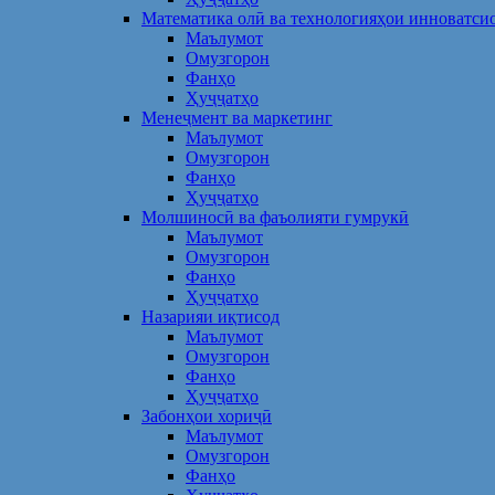
Математика олӣ ва технологияҳои инноватси
Маълумот
Омузгорон
Фанҳо
Ҳуҷҷатҳо
Менеҷмент ва маркетинг
Маълумот
Омузгорон
Фанҳо
Ҳуҷҷатҳо
Молшиносӣ ва фаъолияти гумрукӣ
Маълумот
Омузгорон
Фанҳо
Ҳуҷҷатҳо
Назарияи иқтисод
Маълумот
Омузгорон
Фанҳо
Ҳуҷҷатҳо
Забонҳои хориҷӣ
Маълумот
Омузгорон
Фанҳо