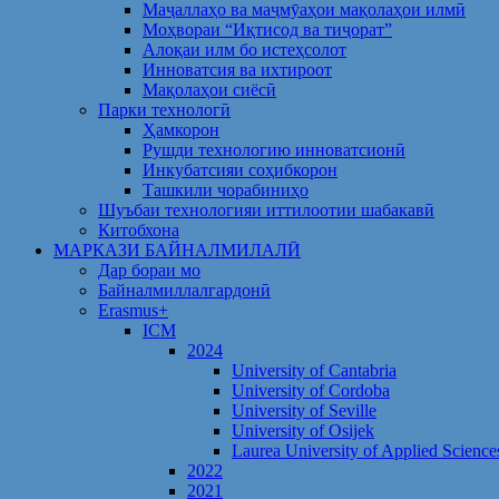
Маҷаллаҳо ва маҷмӯаҳои мақолаҳои илмӣ
Моҳвораи “Иқтисод ва тиҷорат”
Алоқаи илм бо истеҳсолот
Инноватсия ва ихтироот
Мақолаҳои сиёсӣ
Парки технологӣ
Ҳамкорон
Рушди технологию инноватсионӣ
Инкубатсияи соҳибкорон
Ташкили чорабиниҳо
Шуъбаи технологияи иттилоотии шабакавӣ
Китобхона
МАРКАЗИ БАЙНАЛМИЛАЛӢ
Дар бораи мо
Байналмиллалгардонӣ
Erasmus+
ICM
2024
University of Cantabria
University of Cordoba
University of Seville
University of Osijek
Laurea University of Applied Science
2022
2021