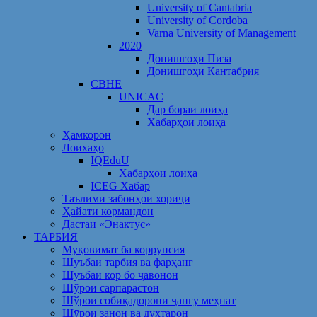
University of Cantabria
University of Cordoba
Varna University of Management
2020
Донишгоҳи Пиза
Донишгоҳи Кантабрия
CBHE
UNICAC
Дар бораи лоиҳа
Хабарҳои лоиҳа
Ҳамкорон
Лоихаҳо
IQEduU
Хабарҳои лоиҳа
ICEG Хабар
Таълими забонҳои хориҷӣ
Ҳайати кормандон
Дастаи «Энактус»
ТАРБИЯ
Муқовимат ба коррупсия
Шуъбаи тарбия ва фарҳанг
Шӯъбаи кор бо ҷавонон
Шўрои сарпарастон
Шўрои собиқадорони ҷангу меҳнат
Шӯрои занон ва духтарон