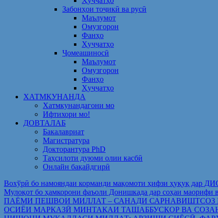
Ҳуҷҷатҳо
Забонҳои тоҷикӣ ва русӣ
Маълумот
Омузгорон
Фанҳо
Ҳуҷҷатҳо
Ҷомеашиносӣ
Маълумот
Омузгорон
Фанҳо
Ҳуҷҷатҳо
ХАТМКУНАНДА
Хатмкунандагони мо
Ифтихори мо!
ДОВТАЛАБ
Бакалавриат
Магистратура
Докторантура PhD
Таҳсилоти дуюми олии касбӣ
Онлайн бақайдгирӣ
Вохўрӣ бо намояндаи корманди мақомоти ҳифзи ҳуқуқ дар Д
Мулоқот бо ҳамкорони фаъоли Донишкада дар соҳаи ма
ПАЁМИ ПЕШВОИ МИЛЛАТ – САНАДИ САРНАВИШТСОЗ
ОСИЁИ МАРКАЗӢ МИНТАҚАИ ТАШАББУСКОР ВА СОЗА