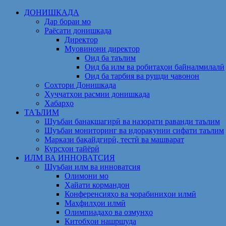
Skip
ДОНИШКАДА
to
Дар бораи мо
content
Раёсати донишкада
Директор
Муовинони директор
Оид ба таълим
Оид ба илм ва робитаҳои байналмилалӣ
Оид ба тарбия ва рушди ҷавонон
Сохтори Донишкада
Ҳуҷҷатҳои расмии донишкада
Хабарҳо
ТАЪЛИМ
Шуъбаи банақшагирӣ ва назорати раванди таълим
Шуъбаи мониторинг ва идоракунии сифати таълим
Маркази бақайдгирӣ, тестӣ ва машварат
Курсҳои тайёрӣ
ИЛМ ВА ИННОВАТСИЯ
Шуъбаи илм ва инноватсия
Олимони мо
Ҳайати кормандон
Конференсияҳо ва чорабиниҳои илмӣ
Маҳфилҳои илмӣ
Олимпиадаҳо ва озмунҳо
Китобҳои нашршуда