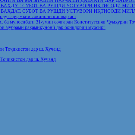
ҲАНГӢ ВА МАЪНАВИИ ПАРЧАМИ ДАВЛАТӢ ДАР ДАВРО
 ВАҲДАТ, СУБОТ ВА РУШДИ УСТУВОРИ ИҚТИСОДИ МИЛ
 ВАҲДАТ, СУБОТ ВА РУШДИ УСТУВОРИ ИҚТИСОДИ МИЛ
оду сарҷамъии сокинони кишвар аст
.А. ба муносибати 31-умин солгарди Конститутсияи Ҷумҳурии Т
ои мубрами рақамикунонӣ дар бонкдории муосир”
Тоҷикистон дар ш. Хуҷанд