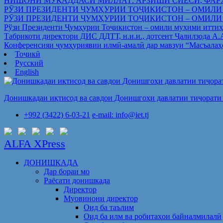
НИШОНИ МУҚАДДАСИ МИЛЛАТ: АРЗИШИ СИЁСӢ, ФАР
РӮЗИ ПРЕЗИДЕНТИ ҶУМҲУРИИ ТОҶИКИСТОН – ОМИЛИ
РӮЗИ ПРЕЗИДЕНТИ ҶУМҲУРИИ ТОҶИКИСТОН – ОМИЛИ
Рўзи Президенти Ҷумҳурии Тоҷикистон – омили муҳими иттиҳ
Табрикоти директори ДИС ДДТТ, н.и.и., дотсент Ҷалилзода А
Конференсияи ҷумҳуриявии илмӣ-амалӣ дар мавзуи “Масъалаҳ
Тоҷикӣ
Русский
English
Донишкадаи иқтисод ва савдои Донишгоҳи давлатии тиҷорати 
+992 (3422) 6-03-21
e-mail: info@iet.tj
ALFA XPress
ДОНИШКАДА
Дар бораи мо
Раёсати донишкада
Директор
Муовинони директор
Оид ба таълим
Оид ба илм ва робитаҳои байналмилалӣ