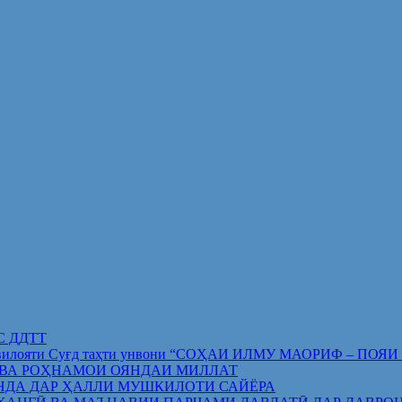
ИС ДДТТ
орифи вилояти Суғд таҳти унвони “СОҲАИ ИЛМУ МАОРИФ –
 ВА РОҲНАМОИ ОЯНДАИ МИЛЛАТ
НДА ДАР ҲАЛЛИ МУШКИЛОТИ САЙЁРА