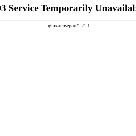
03 Service Temporarily Unavailab
nginx-reuseport/1.21.1