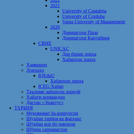
2022
2021
University of Cantabria
University of Cordoba
Varna University of Management
2020
Донишгоҳи Пиза
Донишгоҳи Кантабрия
CBHE
UNICAC
Дар бораи лоиҳа
Хабарҳои лоиҳа
Ҳамкорон
Лоихаҳо
IQEduU
Хабарҳои лоиҳа
ICEG Хабар
Таълими забонҳои хориҷӣ
Ҳайати кормандон
Дастаи «Энактус»
ТАРБИЯ
Муқовимат ба коррупсия
Шуъбаи тарбия ва фарҳанг
Шӯъбаи кор бо ҷавонон
Шўрои сарпарастон