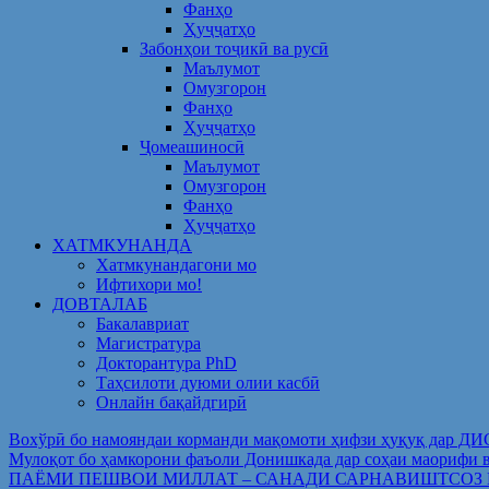
Фанҳо
Ҳуҷҷатҳо
Забонҳои тоҷикӣ ва русӣ
Маълумот
Омузгорон
Фанҳо
Ҳуҷҷатҳо
Ҷомеашиносӣ
Маълумот
Омузгорон
Фанҳо
Ҳуҷҷатҳо
ХАТМКУНАНДА
Хатмкунандагони мо
Ифтихори мо!
ДОВТАЛАБ
Бакалавриат
Магистратура
Докторантура PhD
Таҳсилоти дуюми олии касбӣ
Онлайн бақайдгирӣ
Вохўрӣ бо намояндаи корманди мақомоти ҳифзи ҳуқуқ дар Д
Мулоқот бо ҳамкорони фаъоли Донишкада дар соҳаи ма
ПАЁМИ ПЕШВОИ МИЛЛАТ – САНАДИ САРНАВИШТСОЗ