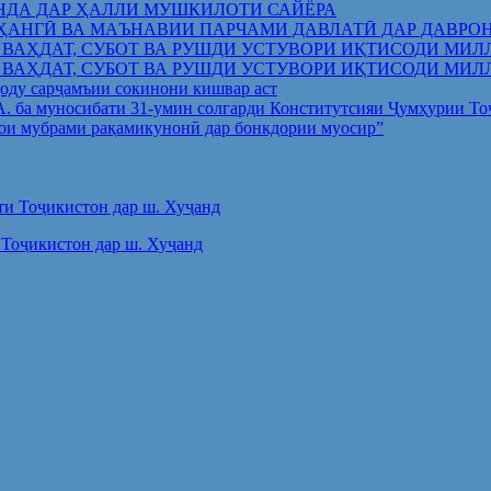
НДА ДАР ҲАЛЛИ МУШКИЛОТИ САЙЁРА
ҲАНГӢ ВА МАЪНАВИИ ПАРЧАМИ ДАВЛАТӢ ДАР ДАВРО
 ВАҲДАТ, СУБОТ ВА РУШДИ УСТУВОРИ ИҚТИСОДИ МИЛ
 ВАҲДАТ, СУБОТ ВА РУШДИ УСТУВОРИ ИҚТИСОДИ МИЛ
оду сарҷамъии сокинони кишвар аст
.А. ба муносибати 31-умин солгарди Конститутсияи Ҷумҳурии Т
ои мубрами рақамикунонӣ дар бонкдории муосир”
Тоҷикистон дар ш. Хуҷанд