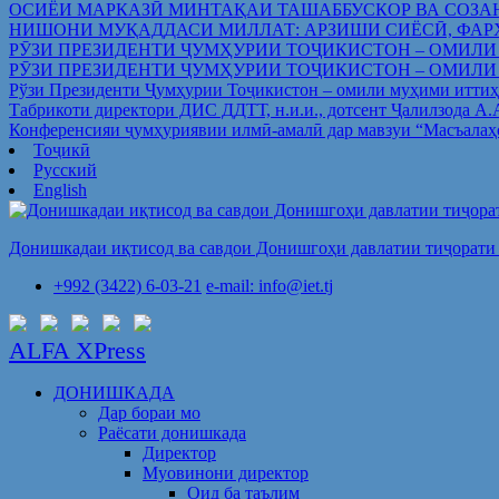
ОСИЁИ МАРКАЗӢ МИНТАҚАИ ТАШАББУСКОР ВА СОЗА
НИШОНИ МУҚАДДАСИ МИЛЛАТ: АРЗИШИ СИЁСӢ, ФАР
РӮЗИ ПРЕЗИДЕНТИ ҶУМҲУРИИ ТОҶИКИСТОН – ОМИЛИ
РӮЗИ ПРЕЗИДЕНТИ ҶУМҲУРИИ ТОҶИКИСТОН – ОМИЛИ
Рўзи Президенти Ҷумҳурии Тоҷикистон – омили муҳими иттиҳ
Табрикоти директори ДИС ДДТТ, н.и.и., дотсент Ҷалилзода А
Конференсияи ҷумҳуриявии илмӣ-амалӣ дар мавзуи “Масъалаҳ
Тоҷикӣ
Русский
English
Донишкадаи иқтисод ва савдои Донишгоҳи давлатии тиҷорати 
+992 (3422) 6-03-21
e-mail: info@iet.tj
ALFA XPress
ДОНИШКАДА
Дар бораи мо
Раёсати донишкада
Директор
Муовинони директор
Оид ба таълим