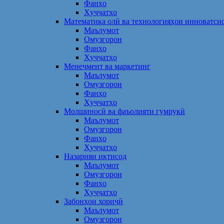
Фанҳо
Ҳуҷҷатҳо
Математика олӣ ва технологияҳои инноватси
Маълумот
Омузгорон
Фанҳо
Ҳуҷҷатҳо
Менеҷмент ва маркетинг
Маълумот
Омузгорон
Фанҳо
Ҳуҷҷатҳо
Молшиносӣ ва фаъолияти гумрукӣ
Маълумот
Омузгорон
Фанҳо
Ҳуҷҷатҳо
Назарияи иқтисод
Маълумот
Омузгорон
Фанҳо
Ҳуҷҷатҳо
Забонҳои хориҷӣ
Маълумот
Омузгорон