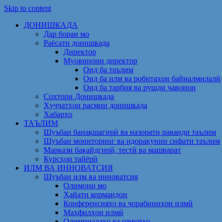
Skip to content
ДОНИШКАДА
Дар бораи мо
Раёсати донишкада
Директор
Муовинони директор
Оид ба таълим
Оид ба илм ва робитаҳои байналмилалӣ
Оид ба тарбия ва рушди ҷавонон
Сохтори Донишкада
Ҳуҷҷатҳои расмии донишкада
Хабарҳо
ТАЪЛИМ
Шуъбаи банақшагирӣ ва назорати раванди таълим
Шуъбаи мониторинг ва идоракунии сифати таълим
Маркази бақайдгирӣ, тестӣ ва машварат
Курсҳои тайёрӣ
ИЛМ ВА ИННОВАТСИЯ
Шуъбаи илм ва инноватсия
Олимони мо
Ҳайати кормандон
Конференсияҳо ва чорабиниҳои илмӣ
Маҳфилҳои илмӣ
Олимпиадаҳо ва озмунҳо