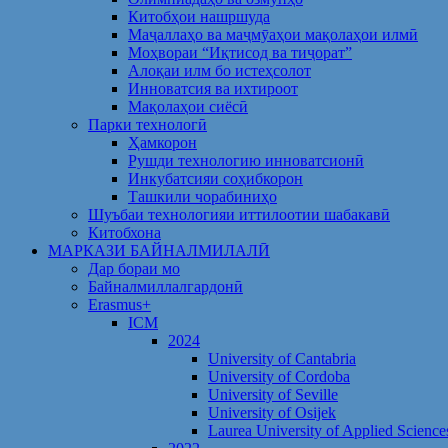
Китобҳои нашршуда
Маҷаллаҳо ва маҷмӯаҳои мақолаҳои илмӣ
Моҳвораи “Иқтисод ва тиҷорат”
Алоқаи илм бо истеҳсолот
Инноватсия ва ихтироот
Мақолаҳои сиёсӣ
Парки технологӣ
Ҳамкорон
Рушди технологию инноватсионӣ
Инкубатсияи соҳибкорон
Ташкили чорабиниҳо
Шуъбаи технологияи иттилоотии шабакавӣ
Китобхона
МАРКАЗИ БАЙНАЛМИЛАЛӢ
Дар бораи мо
Байналмиллалгардонӣ
Erasmus+
ICM
2024
University of Cantabria
University of Cordoba
University of Seville
University of Osijek
Laurea University of Applied Science