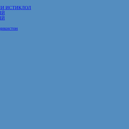
НИ ИСТИҚЛОЛ
ЛӢ
ЛӢ
оҷикистон