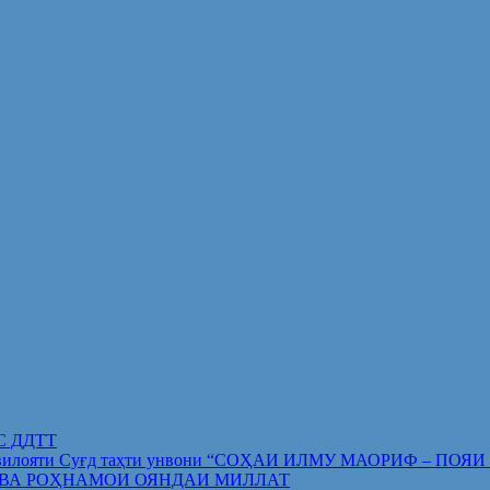
ИС ДДТТ
орифи вилояти Суғд таҳти унвони “СОҲАИ ИЛМУ МАОРИФ –
 ВА РОҲНАМОИ ОЯНДАИ МИЛЛАТ