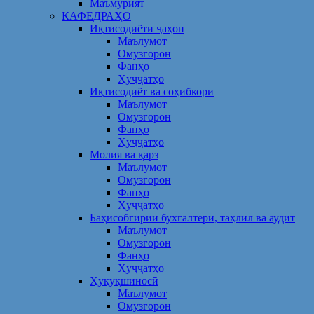
Маъмурият
КАФЕДРАҲО
Иқтисодиёти ҷаҳон
Маълумот
Омузгорон
Фанҳо
Ҳуҷҷатҳо
Иқтисодиёт ва соҳибкорӣ
Маълумот
Омузгорон
Фанҳо
Ҳуҷҷатҳо
Молия ва қарз
Маълумот
Омузгорон
Фанҳо
Ҳуҷҷатҳо
Баҳисобгирии бухгалтерӣ, таҳлил ва аудит
Маълумот
Омузгорон
Фанҳо
Ҳуҷҷатҳо
Ҳуқуқшиносӣ
Маълумот
Омузгорон