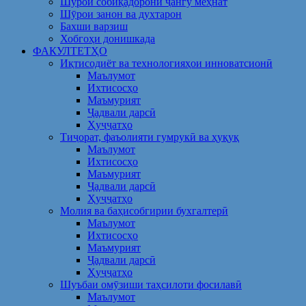
Шўрои собиқадорони ҷангу меҳнат
Шӯрои занон ва духтарон
Бахши варзиш
Хобгоҳи донишкада
ФАКУЛТЕТҲО
Иқтисодиёт ва технологияҳои инноватсионӣ
Маълумот
Ихтисосҳо
Маъмурият
Ҷадвали дарсӣ
Ҳуҷҷатҳо
Тиҷорат, фаъолияти гумрукӣ ва ҳуқуқ
Маълумот
Ихтисосҳо
Маъмурият
Ҷадвали дарсӣ
Ҳуҷҷатҳо
Молия ва баҳисобгирии бухгалтерӣ
Маълумот
Ихтисосҳо
Маъмурият
Ҷадвали дарсӣ
Ҳуҷҷатҳо
Шуъбаи омӯзиши таҳсилоти фосилавӣ
Маълумот