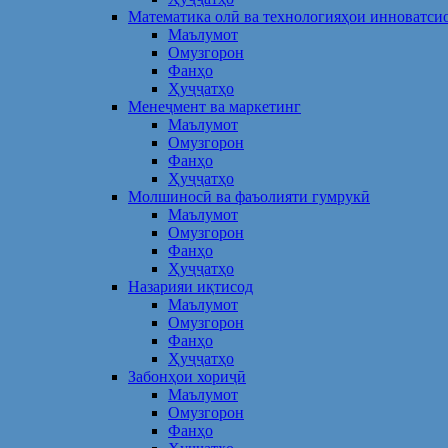
Математика олӣ ва технологияҳои инноватси
Маълумот
Омузгорон
Фанҳо
Ҳуҷҷатҳо
Менеҷмент ва маркетинг
Маълумот
Омузгорон
Фанҳо
Ҳуҷҷатҳо
Молшиносӣ ва фаъолияти гумрукӣ
Маълумот
Омузгорон
Фанҳо
Ҳуҷҷатҳо
Назарияи иқтисод
Маълумот
Омузгорон
Фанҳо
Ҳуҷҷатҳо
Забонҳои хориҷӣ
Маълумот
Омузгорон
Фанҳо