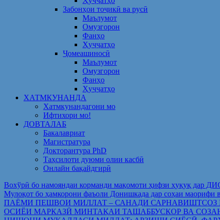
Ҳуҷҷатҳо
Забонҳои тоҷикӣ ва русӣ
Маълумот
Омузгорон
Фанҳо
Ҳуҷҷатҳо
Ҷомеашиносӣ
Маълумот
Омузгорон
Фанҳо
Ҳуҷҷатҳо
ХАТМКУНАНДА
Хатмкунандагони мо
Ифтихори мо!
ДОВТАЛАБ
Бакалавриат
Магистратура
Докторантура PhD
Таҳсилоти дуюми олии касбӣ
Онлайн бақайдгирӣ
Вохўрӣ бо намояндаи корманди мақомоти ҳифзи ҳуқуқ дар Д
Мулоқот бо ҳамкорони фаъоли Донишкада дар соҳаи ма
ПАЁМИ ПЕШВОИ МИЛЛАТ – САНАДИ САРНАВИШТСОЗ
ОСИЁИ МАРКАЗӢ МИНТАҚАИ ТАШАББУСКОР ВА СОЗА