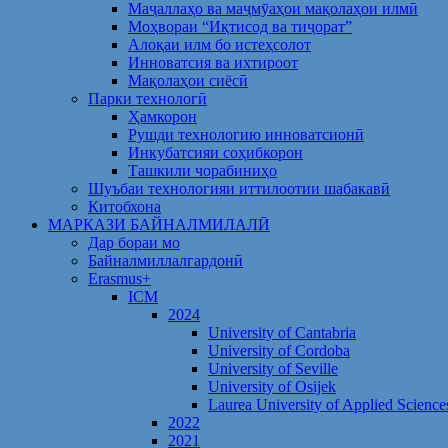
Маҷаллаҳо ва маҷмӯаҳои мақолаҳои илмӣ
Моҳвораи “Иқтисод ва тиҷорат”
Алоқаи илм бо истеҳсолот
Инноватсия ва ихтироот
Мақолаҳои сиёсӣ
Парки технологӣ
Ҳамкорон
Рушди технологию инноватсионӣ
Инкубатсияи соҳибкорон
Ташкили чорабиниҳо
Шуъбаи технологияи иттилоотии шабакавӣ
Китобхона
МАРКАЗИ БАЙНАЛМИЛАЛӢ
Дар бораи мо
Байналмиллалгардонӣ
Erasmus+
ICM
2024
University of Cantabria
University of Cordoba
University of Seville
University of Osijek
Laurea University of Applied Science
2022
2021