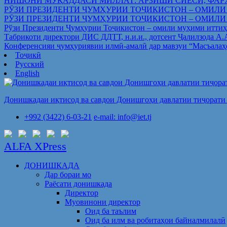
НИШОНИ МУҚАДДАСИ МИЛЛАТ: АРЗИШИ СИЁСӢ, ФАР
РӮЗИ ПРЕЗИДЕНТИ ҶУМҲУРИИ ТОҶИКИСТОН – ОМИЛИ
РӮЗИ ПРЕЗИДЕНТИ ҶУМҲУРИИ ТОҶИКИСТОН – ОМИЛИ
Рўзи Президенти Ҷумҳурии Тоҷикистон – омили муҳими иттиҳ
Табрикоти директори ДИС ДДТТ, н.и.и., дотсент Ҷалилзода А
Конференсияи ҷумҳуриявии илмӣ-амалӣ дар мавзуи “Масъалаҳ
Тоҷикӣ
Русский
English
Донишкадаи иқтисод ва савдои Донишгоҳи давлатии тиҷорати 
+992 (3422) 6-03-21
e-mail: info@iet.tj
ALFA XPress
ДОНИШКАДА
Дар бораи мо
Раёсати донишкада
Директор
Муовинони директор
Оид ба таълим
Оид ба илм ва робитаҳои байналмилалӣ