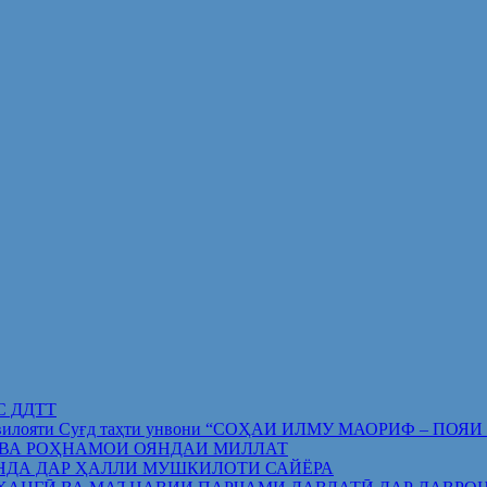
ИС ДДТТ
орифи вилояти Суғд таҳти унвони “СОҲАИ ИЛМУ МАОРИФ –
 ВА РОҲНАМОИ ОЯНДАИ МИЛЛАТ
НДА ДАР ҲАЛЛИ МУШКИЛОТИ САЙЁРА