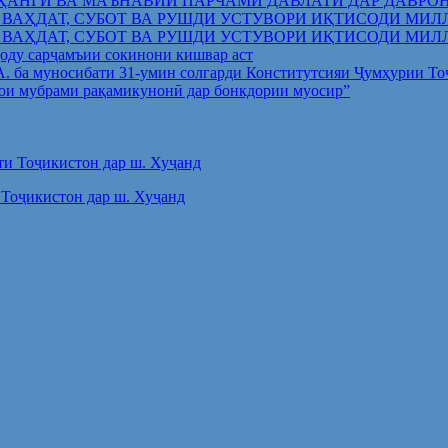
ҲАНГӢ ВА МАЪНАВИИ ПАРЧАМИ ДАВЛАТӢ ДАР ДАВРО
 ВАҲДАТ, СУБОТ ВА РУШДИ УСТУВОРИ ИҚТИСОДИ МИЛ
 ВАҲДАТ, СУБОТ ВА РУШДИ УСТУВОРИ ИҚТИСОДИ МИЛ
оду сарҷамъии сокинони кишвар аст
.А. ба муносибати 31-умин солгарди Конститутсияи Ҷумҳурии Т
ои мубрами рақамикунонӣ дар бонкдории муосир”
Тоҷикистон дар ш. Хуҷанд