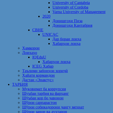
University of Cantabria
University of Cordoba
Varna University of Management
2020
Донишгоҳи Пиза
Донишгоҳи Кантабрия
CBHE
UNICAC
Дар бораи лоиҳа
Хабарҳои лоиҳа
Ҳамкорон
Лоихаҳо
IQEduU
Хабарҳои лоиҳа
ICEG Хабар
Таълими забонҳои хориҷӣ
Ҳайати кормандон
Дастаи «Энактус»
ТАРБИЯ
Муқовимат ба коррупсия
Шуъбаи тарбия ва фарҳанг
Шӯъбаи кор бо ҷавонон
Шўрои сарпарастон
Шўрои собиқадорони ҷангу меҳнат
Шӯрои занон ва духтарон