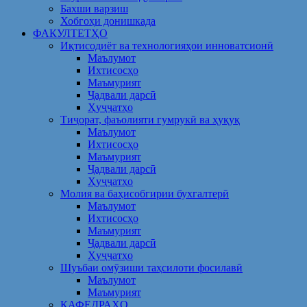
Бахши варзиш
Хобгоҳи донишкада
ФАКУЛТЕТҲО
Иқтисодиёт ва технологияҳои инноватсионӣ
Маълумот
Ихтисосҳо
Маъмурият
Ҷадвали дарсӣ
Ҳуҷҷатҳо
Тиҷорат, фаъолияти гумрукӣ ва ҳуқуқ
Маълумот
Ихтисосҳо
Маъмурият
Ҷадвали дарсӣ
Ҳуҷҷатҳо
Молия ва баҳисобгирии бухгалтерӣ
Маълумот
Ихтисосҳо
Маъмурият
Ҷадвали дарсӣ
Ҳуҷҷатҳо
Шуъбаи омӯзиши таҳсилоти фосилавӣ
Маълумот
Маъмурият
КАФЕДРАҲО