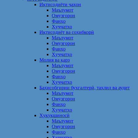
Иқтисодиёти ҷаҳон
Маълумот
Омузгорон
Фанҳо
Ҳуҷҷатҳо
Иқтисодиёт ва соҳибкорӣ
Маълумот
Омузгорон
Фанҳо
Ҳуҷҷатҳо
Молия ва қарз
Маълумот
Омузгорон
Фанҳо
Ҳуҷҷатҳо
Баҳисобгирии бухгалтерӣ, таҳлил ва аудит
Маълумот
Омузгорон
Фанҳо
Ҳуҷҷатҳо
Ҳуқуқшиносӣ
Маълумот
Омузгорон
Фанҳо
Ҳуҷҷатҳо