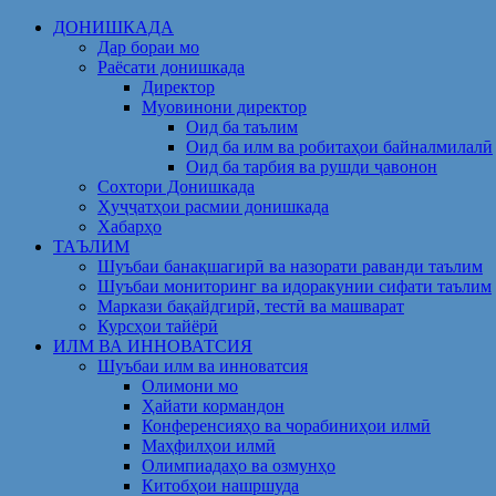
Skip
ДОНИШКАДА
to
Дар бораи мо
content
Раёсати донишкада
Директор
Муовинони директор
Оид ба таълим
Оид ба илм ва робитаҳои байналмилалӣ
Оид ба тарбия ва рушди ҷавонон
Сохтори Донишкада
Ҳуҷҷатҳои расмии донишкада
Хабарҳо
ТАЪЛИМ
Шуъбаи банақшагирӣ ва назорати раванди таълим
Шуъбаи мониторинг ва идоракунии сифати таълим
Маркази бақайдгирӣ, тестӣ ва машварат
Курсҳои тайёрӣ
ИЛМ ВА ИННОВАТСИЯ
Шуъбаи илм ва инноватсия
Олимони мо
Ҳайати кормандон
Конференсияҳо ва чорабиниҳои илмӣ
Маҳфилҳои илмӣ
Олимпиадаҳо ва озмунҳо
Китобҳои нашршуда