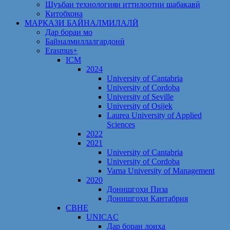
Шуъбаи технологияи иттилоотии шабакавӣ
Китобхона
МАРКАЗИ БАЙНАЛМИЛАЛӢ
Дар бораи мо
Байналмиллалгардонӣ
Erasmus+
ICM
2024
University of Cantabria
University of Cordoba
University of Seville
University of Osijek
Laurea University of Applied
Sciences
2022
2021
University of Cantabria
University of Cordoba
Varna University of Management
2020
Донишгоҳи Пиза
Донишгоҳи Кантабрия
CBHE
UNICAC
Дар бораи лоиҳа