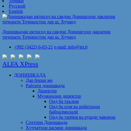
Тоҷикӣ
Русский
English
Донишкадаи иқтисод ва савдои Донишгоҳи давлатии
тиҷорати Тоҷикистон дар ш. Хуҷанд
+992 (3422) 6-03-21
e-mail: info@iet.tj
ALFA XPress
ДОНИШКАДА
Дар бораи мо
Раёсати донишкада
Директор
Муовинони директор
Оид ба таълим
Оид ба илм ва робитаҳои
байналмилалӣ
Оид ба тарбия ва рушди ҷавонон
Сохтори Донишкада
Ҳуҷҷатҳои расмии донишкада