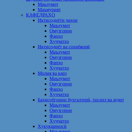
Маълумот
Маъмурият
КАФЕДРАҲО
Иқтисодиёти ҷаҳон
Маълумот
Омузгорон
Фанҳо
Ҳуҷҷатҳо
Иқтисодиёт ва соҳибкорӣ
Маълумот
Омузгорон
Фанҳо
Ҳуҷҷатҳо
Молия ва қарз
Маълумот
Омузгорон
Фанҳо
Ҳуҷҷатҳо
Баҳисобгирии бухгалтерӣ, таҳлил ва аудит
Маълумот
Омузгорон
Фанҳо
Ҳуҷҷатҳо
Ҳуқуқшиносӣ
Маълумот