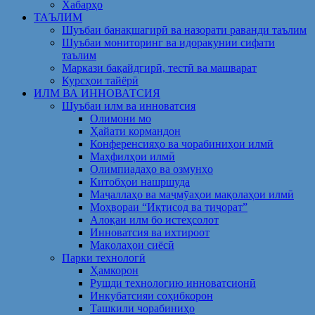
Хабарҳо
ТАЪЛИМ
Шуъбаи банақшагирӣ ва назорати раванди таълим
Шуъбаи мониторинг ва идоракунии сифати
таълим
Маркази бақайдгирӣ, тестӣ ва машварат
Курсҳои тайёрӣ
ИЛМ ВА ИННОВАТСИЯ
Шуъбаи илм ва инноватсия
Олимони мо
Ҳайати кормандон
Конференсияҳо ва чорабиниҳои илмӣ
Маҳфилҳои илмӣ
Олимпиадаҳо ва озмунҳо
Китобҳои нашршуда
Маҷаллаҳо ва маҷмӯаҳои мақолаҳои илмӣ
Моҳвораи “Иқтисод ва тиҷорат”
Алоқаи илм бо истеҳсолот
Инноватсия ва ихтироот
Мақолаҳои сиёсӣ
Парки технологӣ
Ҳамкорон
Рушди технологию инноватсионӣ
Инкубатсияи соҳибкорон
Ташкили чорабиниҳо