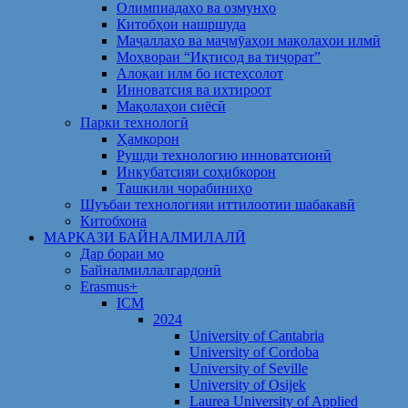
Олимпиадаҳо ва озмунҳо
Китобҳои нашршуда
Маҷаллаҳо ва маҷмӯаҳои мақолаҳои илмӣ
Моҳвораи “Иқтисод ва тиҷорат”
Алоқаи илм бо истеҳсолот
Инноватсия ва ихтироот
Мақолаҳои сиёсӣ
Парки технологӣ
Ҳамкорон
Рушди технологию инноватсионӣ
Инкубатсияи соҳибкорон
Ташкили чорабиниҳо
Шуъбаи технологияи иттилоотии шабакавӣ
Китобхона
МАРКАЗИ БАЙНАЛМИЛАЛӢ
Дар бораи мо
Байналмиллалгардонӣ
Erasmus+
ICM
2024
University of Cantabria
University of Cordoba
University of Seville
University of Osijek
Laurea University of Applied