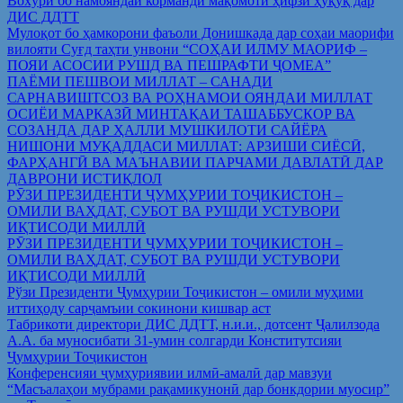
Вохўрӣ бо намояндаи корманди мақомоти ҳифзи ҳуқуқ дар
ДИС ДДТТ
Мулоқот бо ҳамкорони фаъоли Донишкада дар соҳаи маорифи
вилояти Суғд таҳти унвони “СОҲАИ ИЛМУ МАОРИФ –
ПОЯИ АСОСИИ РУШД ВА ПЕШРАФТИ ҶОМЕА”
ПАЁМИ ПЕШВОИ МИЛЛАТ – САНАДИ
САРНАВИШТСОЗ ВА РОҲНАМОИ ОЯНДАИ МИЛЛАТ
ОСИЁИ МАРКАЗӢ МИНТАҚАИ ТАШАББУСКОР ВА
СОЗАНДА ДАР ҲАЛЛИ МУШКИЛОТИ САЙЁРА
НИШОНИ МУҚАДДАСИ МИЛЛАТ: АРЗИШИ СИЁСӢ,
ФАРҲАНГӢ ВА МАЪНАВИИ ПАРЧАМИ ДАВЛАТӢ ДАР
ДАВРОНИ ИСТИҚЛОЛ
РӮЗИ ПРЕЗИДЕНТИ ҶУМҲУРИИ ТОҶИКИСТОН –
ОМИЛИ ВАҲДАТ, СУБОТ ВА РУШДИ УСТУВОРИ
ИҚТИСОДИ МИЛЛӢ
РӮЗИ ПРЕЗИДЕНТИ ҶУМҲУРИИ ТОҶИКИСТОН –
ОМИЛИ ВАҲДАТ, СУБОТ ВА РУШДИ УСТУВОРИ
ИҚТИСОДИ МИЛЛӢ
Рўзи Президенти Ҷумҳурии Тоҷикистон – омили муҳими
иттиҳоду сарҷамъии сокинони кишвар аст
Табрикоти директори ДИС ДДТТ, н.и.и., дотсент Ҷалилзода
А.А. ба муносибати 31-умин солгарди Конститутсияи
Ҷумҳурии Тоҷикистон
Конференсияи ҷумҳуриявии илмӣ-амалӣ дар мавзуи
“Масъалаҳои мубрами рақамикунонӣ дар бонкдории муосир”