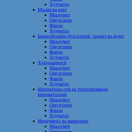
Ҳуҷҷатҳо
Молия ва қарз
Маълумот
Омузгорон
Фанҳо
Ҳуҷҷатҳо
Баҳисобгирии бухгалтерӣ, таҳлил ва аудит
Маълумот
Омузгорон
Фанҳо
Ҳуҷҷатҳо
Ҳуқуқшиносӣ
Маълумот
Омузгорон
Фанҳо
Ҳуҷҷатҳо
Математика олӣ ва технологияҳои
инноватсионӣ
Маълумот
Омузгорон
Фанҳо
Ҳуҷҷатҳо
Менеҷмент ва маркетинг
Маълумот
Омузгорон