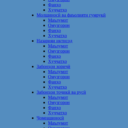
Фанҳо
Ҳуҷҷатҳо
Молшиносӣ ва фаъолияти гумрукӣ
Маълумот
Омузгорон
Фанҳо
Ҳуҷҷатҳо
Назарияи иқтисод
Маълумот
Омузгорон
Фанҳо
Ҳуҷҷатҳо
Забонҳои хориҷӣ
Маълумот
Омузгорон
Фанҳо
Ҳуҷҷатҳо
Забонҳои тоҷикӣ ва русӣ
Маълумот
Омузгорон
Фанҳо
Ҳуҷҷатҳо
Ҷомеашиносӣ
Маълумот