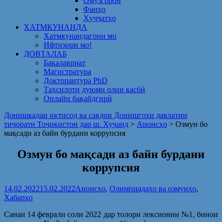
Омузгорон
Фанҳо
Ҳуҷҷатҳо
ХАТМКУНАНДА
Хатмкунандагони мо
Ифтихори мо!
ДОВТАЛАБ
Бакалавриат
Магистратура
Докторантура PhD
Таҳсилоти дуюми олии касбӣ
Онлайн бақайдгирӣ
Донишкадаи иқтисод ва савдои Донишгоҳи давлатии
тиҷорати Тоҷикистон дар ш. Хуҷанд
>
Анонсҳо
>
Озмун бо
мақсади аз байн бурдани коррупсия
Озмун бо мақсади аз байн бурдани
коррупсия
14.02.2022
15.02.2022
Анонсҳо
,
Олимпиадаҳо ва озмунҳо
,
Хабарҳо
Санаи 14 феврали соли 2022 дар толори лексионии №1, бинои