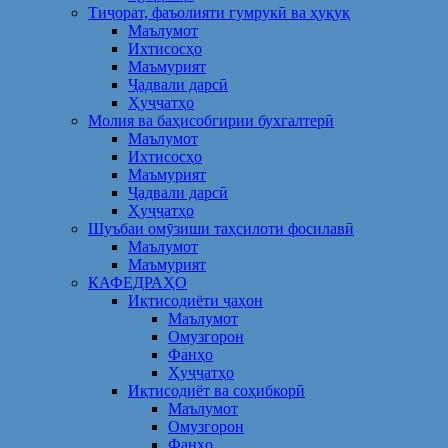
Тиҷорат, фаъолияти гумрукӣ ва ҳуқуқ
Маълумот
Ихтисосҳо
Маъмурият
Ҷадвали дарсӣ
Ҳуҷҷатҳо
Молия ва баҳисобгирии бухгалтерӣ
Маълумот
Ихтисосҳо
Маъмурият
Ҷадвали дарсӣ
Ҳуҷҷатҳо
Шуъбаи омӯзиши таҳсилоти фосилавӣ
Маълумот
Маъмурият
КАФЕДРАҲО
Иқтисодиёти ҷаҳон
Маълумот
Омузгорон
Фанҳо
Ҳуҷҷатҳо
Иқтисодиёт ва соҳибкорӣ
Маълумот
Омузгорон
Фанҳо