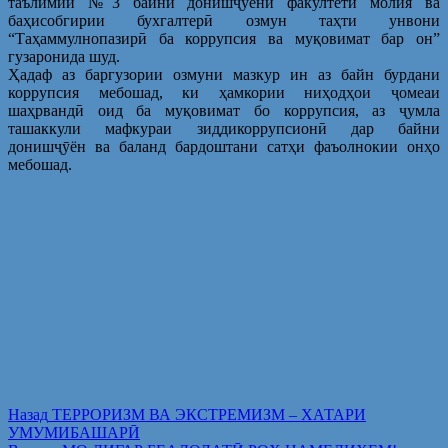
таълимии №3 байни донишҷӯёни факултети молия ва
баҳисобгирии бухгалтерӣ озмун таҳти унвони
“Таҳаммулнопазирӣ ба коррупсия ва муқовимат бар он”
гузаронида шуд.
Ҳадаф аз баргузории озмуни мазкур ин аз байн бурдани
коррупсия мебошад, ки ҳамкории ниҳодҳои ҷомеаи
шаҳрвандӣ оид ба муқовимат бо коррупсия, аз ҷумла
ташаккули мафкураи зиддикоррупсионӣ дар байни
донишҷӯён ва баланд бардоштани сатҳи фаъолнокии онҳо
мебошад.
Post
Предыдущая
Назад
ТЕРРОРИЗМ ВА ЭКСТРЕМИЗМ – ХАТАРИ
запись:
УМУМИБАШАРӢ
navigation