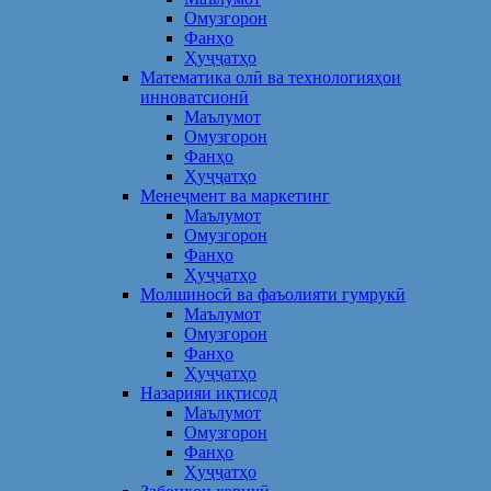
Омузгорон
Фанҳо
Ҳуҷҷатҳо
Математика олӣ ва технологияҳои
инноватсионӣ
Маълумот
Омузгорон
Фанҳо
Ҳуҷҷатҳо
Менеҷмент ва маркетинг
Маълумот
Омузгорон
Фанҳо
Ҳуҷҷатҳо
Молшиносӣ ва фаъолияти гумрукӣ
Маълумот
Омузгорон
Фанҳо
Ҳуҷҷатҳо
Назарияи иқтисод
Маълумот
Омузгорон
Фанҳо
Ҳуҷҷатҳо