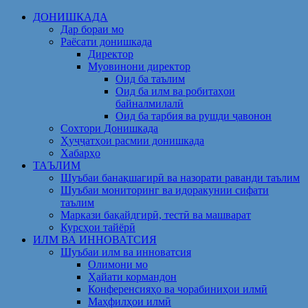
Skip
ДОНИШКАДА
to
Дар бораи мо
content
Раёсати донишкада
Директор
Муовинони директор
Оид ба таълим
Оид ба илм ва робитаҳои
байналмилалӣ
Оид ба тарбия ва рушди ҷавонон
Сохтори Донишкада
Ҳуҷҷатҳои расмии донишкада
Хабарҳо
ТАЪЛИМ
Шуъбаи банақшагирӣ ва назорати раванди таълим
Шуъбаи мониторинг ва идоракунии сифати
таълим
Маркази бақайдгирӣ, тестӣ ва машварат
Курсҳои тайёрӣ
ИЛМ ВА ИННОВАТСИЯ
Шуъбаи илм ва инноватсия
Олимони мо
Ҳайати кормандон
Конференсияҳо ва чорабиниҳои илмӣ
Маҳфилҳои илмӣ