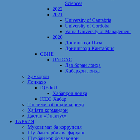
Sciences
2022
2021
University of Cantabria
University of Cordoba
Varna University of Management
2020
Донишгоҳи Пиза
Донишгоҳи Кантабрия
CBHE
UNICAC
Дар бораи лоиҳа
Хабарҳои лоиҳа
Ҳамкорон
Лоихаҳо
IQEduU
Хабарҳои лоиҳа
ICEG Хабар
Таълими забонҳои хориҷӣ
Ҳайати кормандон
Дастаи «Энактус»
ТАРБИЯ
Муқовимат ба коррупсия
Шуъбаи тарбия ва фарҳанг
Шӯъбаи кор бо ҷавонон