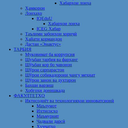
Хабарҳои лоиҳа
Ҳамкорон
Лоихаҳо
IQEduU
Хабарҳои лоиҳа
ICEG Хабар
Таълими забонҳои хориҷӣ
Ҳайати кормандон
Дастаи «Энактус»
ТАРБИЯ
Муқовимат ба коррупсия
Шуъбаи тарбия ва фарҳанг
Шӯъбаи кор бо ҷавонон
Шўрои сарпарастон
Шўрои собиқадорони ҷангу меҳнат
Шӯрои занон ва духтарон
Бахши варзиш
Хобгоҳи донишкада
ФАКУЛТЕТҲО
Иқтисодиёт ва технологияҳои инноватсионӣ
Маълумот
Ихтисосҳо
Маъмурият
Ҷадвали дарсӣ
Ҳуҷҷатҳо