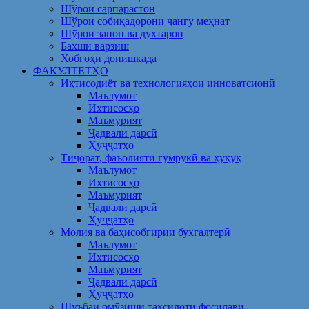
Шўрои сарпарастон
Шўрои собиқадорони ҷангу меҳнат
Шӯрои занон ва духтарон
Бахши варзиш
Хобгоҳи донишкада
ФАКУЛТЕТҲО
Иқтисодиёт ва технологияҳои инноватсионӣ
Маълумот
Ихтисосҳо
Маъмурият
Ҷадвали дарсӣ
Ҳуҷҷатҳо
Тиҷорат, фаъолияти гумрукӣ ва ҳуқуқ
Маълумот
Ихтисосҳо
Маъмурият
Ҷадвали дарсӣ
Ҳуҷҷатҳо
Молия ва баҳисобгирии бухгалтерӣ
Маълумот
Ихтисосҳо
Маъмурият
Ҷадвали дарсӣ
Ҳуҷҷатҳо
Шуъбаи омӯзиши таҳсилоти фосилавӣ