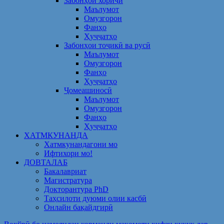
Забонҳои хориҷӣ
Маълумот
Омузгорон
Фанҳо
Ҳуҷҷатҳо
Забонҳои тоҷикӣ ва русӣ
Маълумот
Омузгорон
Фанҳо
Ҳуҷҷатҳо
Ҷомеашиносӣ
Маълумот
Омузгорон
Фанҳо
Ҳуҷҷатҳо
ХАТМКУНАНДА
Хатмкунандагони мо
Ифтихори мо!
ДОВТАЛАБ
Бакалавриат
Магистратура
Докторантура PhD
Таҳсилоти дуюми олии касбӣ
Онлайн бақайдгирӣ