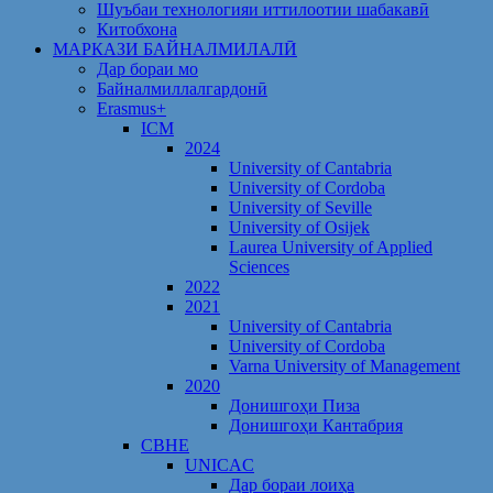
Шуъбаи технологияи иттилоотии шабакавӣ
Китобхона
МАРКАЗИ БАЙНАЛМИЛАЛӢ
Дар бораи мо
Байналмиллалгардонӣ
Erasmus+
ICM
2024
University of Cantabria
University of Cordoba
University of Seville
University of Osijek
Laurea University of Applied
Sciences
2022
2021
University of Cantabria
University of Cordoba
Varna University of Management
2020
Донишгоҳи Пиза
Донишгоҳи Кантабрия
CBHE
UNICAC
Дар бораи лоиҳа