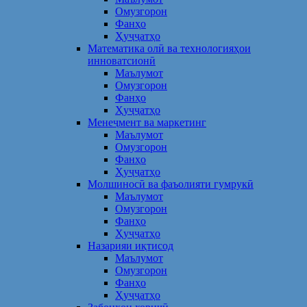
Омузгорон
Фанҳо
Ҳуҷҷатҳо
Математика олӣ ва технологияҳои
инноватсионӣ
Маълумот
Омузгорон
Фанҳо
Ҳуҷҷатҳо
Менеҷмент ва маркетинг
Маълумот
Омузгорон
Фанҳо
Ҳуҷҷатҳо
Молшиносӣ ва фаъолияти гумрукӣ
Маълумот
Омузгорон
Фанҳо
Ҳуҷҷатҳо
Назарияи иқтисод
Маълумот
Омузгорон
Фанҳо
Ҳуҷҷатҳо