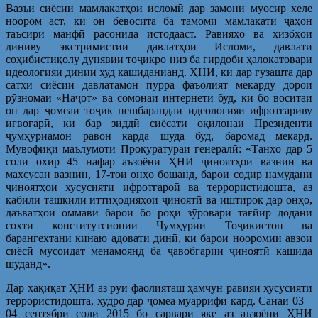
Вазъи сиёсии мамлакатҳои исломӣ дар замони муосир хеле
ноором аст, ки он бевосита ба тамоми мамлакати ҷаҳон
таъсири манфӣ расонида истодааст. Равияҳо ва ҳизбҳои
диниву экстримистии давлатҳои Исломӣ, давлати
соҳибистиқолу дунявии тоҷикро низ ба гирдоби ҳалокатовари
идеологияи динии худ кашиданианд. ҲНИ, ки дар гузашта дар
сатҳи сиёсии давлатамон пурра фаъолият мекарду дорои
рӯзномаи «Наҷот» ва сомонаи интернетӣ буд, ки бо воситаи
он дар ҷомеаи тоҷик пешбарандаи идеологияи ифротгариву
иғвогарӣ, ки бар зиддӣ сиёсати оқилонаи Президенти
ҷумҳуриамон равон карда шуда буд, баромад мекард.
Мувофиқи маълумоти Прокуратураи генералӣ: «Танҳо дар 5
соли охир 45 нафар аъзоёни ҲНИ ҷиноятҳои вазнин ва
махсусан вазнин, 17-тои онҳо бошанд, барои содир намудани
ҷиноятҳои хусусияти ифротгароӣ ва террористидошта, аз
қабили ташкили иттиҳодияҳои ҷиноятӣ ва иштирок дар онҳо,
даъватҳои оммавӣ барои бо роҳи зӯроварӣ тағйир додани
сохти конститутсионии Ҷумҳурии Тоҷикистон ва
барангехтани кинаю адовати динӣ, ки барои нооромии авзои
сиёсӣ мусоидат менамоянд ба ҷавобгарии ҷиноятӣ кашида
шуданд».
Дар ҳақиқат ҲНИ аз рӯи фаолияташ ҳамчун равияи хусусияти
террористидошта, худро дар ҷомеа муаррифӣ кард. Санаи 03 –
04 сентябри соли 2015 бо сарвари яке аз аъзоёни ҲНИ