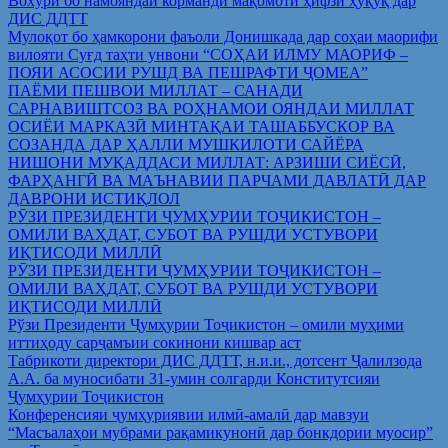
Вохўрӣ бо намояндаи корманди мақомоти ҳифзи ҳуқуқ дар
ДИС ДДТТ
Мулоқот бо ҳамкорони фаъоли Донишкада дар соҳаи маорифи
вилояти Суғд таҳти унвони “СОҲАИ ИЛМУ МАОРИФ –
ПОЯИ АСОСИИ РУШД ВА ПЕШРАФТИ ҶОМЕА”
ПАЁМИ ПЕШВОИ МИЛЛАТ – САНАДИ
САРНАВИШТСОЗ ВА РОҲНАМОИ ОЯНДАИ МИЛЛАТ
ОСИЁИ МАРКАЗӢ МИНТАҚАИ ТАШАББУСКОР ВА
СОЗАНДА ДАР ҲАЛЛИ МУШКИЛОТИ САЙЁРА
НИШОНИ МУҚАДДАСИ МИЛЛАТ: АРЗИШИ СИЁСӢ,
ФАРҲАНГӢ ВА МАЪНАВИИ ПАРЧАМИ ДАВЛАТӢ ДАР
ДАВРОНИ ИСТИҚЛОЛ
РӮЗИ ПРЕЗИДЕНТИ ҶУМҲУРИИ ТОҶИКИСТОН –
ОМИЛИ ВАҲДАТ, СУБОТ ВА РУШДИ УСТУВОРИ
ИҚТИСОДИ МИЛЛӢ
РӮЗИ ПРЕЗИДЕНТИ ҶУМҲУРИИ ТОҶИКИСТОН –
ОМИЛИ ВАҲДАТ, СУБОТ ВА РУШДИ УСТУВОРИ
ИҚТИСОДИ МИЛЛӢ
Рўзи Президенти Ҷумҳурии Тоҷикистон – омили муҳими
иттиҳоду сарҷамъии сокинони кишвар аст
Табрикоти директори ДИС ДДТТ, н.и.и., дотсент Ҷалилзода
А.А. ба муносибати 31-умин солгарди Конститутсияи
Ҷумҳурии Тоҷикистон
Конференсияи ҷумҳуриявии илмӣ-амалӣ дар мавзуи
“Масъалаҳои мубрами рақамикунонӣ дар бонкдории муосир”