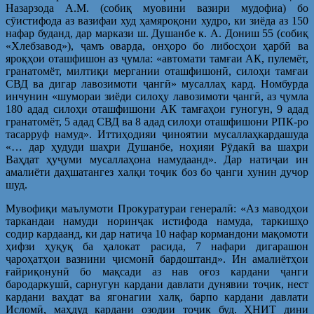
Назарзода А.М. (собиқ муовини вазири мудофиа) бо
сӯистифода аз вазифаи худ ҳамяроқони худро, ки зиёда аз 150
нафар буданд, дар маркази ш. Душанбе к. А. Дониш 55 (собиқ
«Хлебзавод»), ҷамъ оварда, онҳоро бо либосҳои ҳарбӣ ва
яроқҳои оташфишон аз ҷумла: «автомати тамғаи АК, пулемёт,
гранатомёт, милтиқи мергании оташфишонӣ, силоҳи тамғаи
СВД ва дигар лавозимоти ҷангӣ» мусаллаҳ кард. Номбурда
инчунин «шумораи зиёди силоҳу лавозимоти ҷангӣ, аз ҷумла
180 адад силоҳи оташфишони АК тамғаҳои гуногун, 9 адад
гранатомёт, 5 адад СВД ва 8 адад силоҳи оташфишони РПК-ро
тасарруф намуд». Иттиҳодияи ҷиноятии мусаллаҳкардашуда
«… дар ҳудуди шаҳри Душанбе, ноҳияи Рӯдакӣ ва шаҳри
Ваҳдат ҳуҷуми мусаллаҳона намудаанд». Дар натиҷаи ин
амалиёти даҳшатангез халқи тоҷик боз бо ҷанги хунин дучор
шуд.
Мувофиқи маълумоти Прокуратураи генералӣ: «Аз маводҳои
таркандаи намуди норинҷак истифода намуда, таркишҳо
содир кардаанд, ки дар натиҷа 10 нафар кормандони мақомоти
ҳифзи ҳуқуқ ба ҳалокат расида, 7 нафари дигарашон
ҷароҳатҳои вазнини ҷисмонӣ бардоштанд». Ин амалиётҳои
ғайриқонунӣ бо мақсади аз нав оғоз кардани ҷанги
бародаркушӣ, сарнугун кардани давлати дунявии тоҷик, нест
кардани ваҳдат ва ягонагии халқ, барпо кардани давлати
Исломӣ, маҳдуд кардани озодии тоҷик буд. ҲНИТ дини