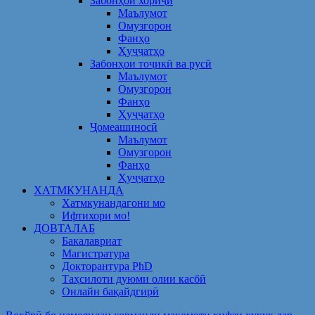
Забонҳои хориҷӣ
Маълумот
Омузгорон
Фанҳо
Ҳуҷҷатҳо
Забонҳои тоҷикӣ ва русӣ
Маълумот
Омузгорон
Фанҳо
Ҳуҷҷатҳо
Ҷомеашиносӣ
Маълумот
Омузгорон
Фанҳо
Ҳуҷҷатҳо
ХАТМКУНАНДА
Хатмкунандагони мо
Ифтихори мо!
ДОВТАЛАБ
Бакалавриат
Магистратура
Докторантура PhD
Таҳсилоти дуюми олии касбӣ
Онлайн бақайдгирӣ