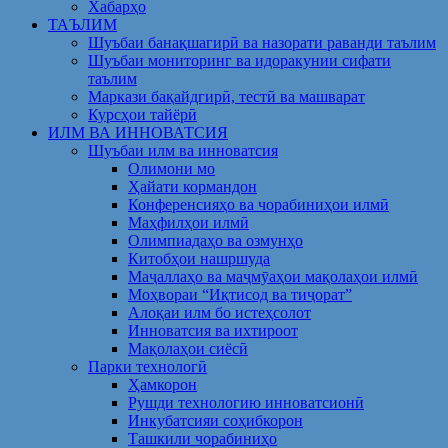
Хабарҳо
ТАЪЛИМ
Шуъбаи банақшагирӣ ва назорати раванди таълим
Шуъбаи мониторинг ва идоракунии сифати
таълим
Маркази бақайдгирӣ, тестӣ ва машварат
Курсҳои тайёрӣ
ИЛМ ВА ИННОВАТСИЯ
Шуъбаи илм ва инноватсия
Олимони мо
Ҳайати кормандон
Конференсияҳо ва чорабиниҳои илмӣ
Маҳфилҳои илмӣ
Олимпиадаҳо ва озмунҳо
Китобҳои нашршуда
Маҷаллаҳо ва маҷмӯаҳои мақолаҳои илмӣ
Моҳвораи “Иқтисод ва тиҷорат”
Алоқаи илм бо истеҳсолот
Инноватсия ва ихтироот
Мақолаҳои сиёсӣ
Парки технологӣ
Ҳамкорон
Рушди технологию инноватсионӣ
Инкубатсияи соҳибкорон
Ташкили чорабиниҳо