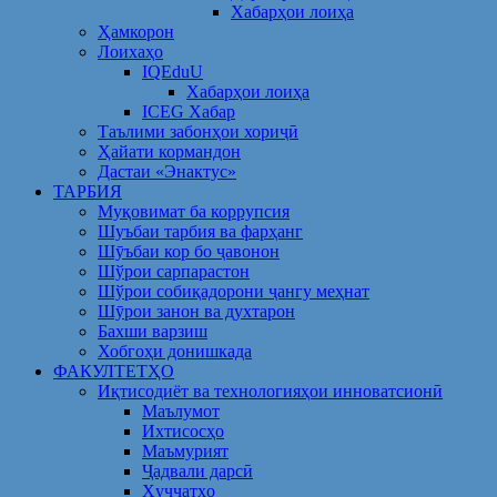
Хабарҳои лоиҳа
Ҳамкорон
Лоихаҳо
IQEduU
Хабарҳои лоиҳа
ICEG Хабар
Таълими забонҳои хориҷӣ
Ҳайати кормандон
Дастаи «Энактус»
ТАРБИЯ
Муқовимат ба коррупсия
Шуъбаи тарбия ва фарҳанг
Шӯъбаи кор бо ҷавонон
Шўрои сарпарастон
Шўрои собиқадорони ҷангу меҳнат
Шӯрои занон ва духтарон
Бахши варзиш
Хобгоҳи донишкада
ФАКУЛТЕТҲО
Иқтисодиёт ва технологияҳои инноватсионӣ
Маълумот
Ихтисосҳо
Маъмурият
Ҷадвали дарсӣ
Ҳуҷҷатҳо