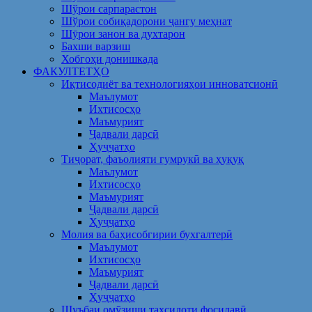
Шўрои сарпарастон
Шўрои собиқадорони ҷангу меҳнат
Шӯрои занон ва духтарон
Бахши варзиш
Хобгоҳи донишкада
ФАКУЛТЕТҲО
Иқтисодиёт ва технологияҳои инноватсионӣ
Маълумот
Ихтисосҳо
Маъмурият
Ҷадвали дарсӣ
Ҳуҷҷатҳо
Тиҷорат, фаъолияти гумрукӣ ва ҳуқуқ
Маълумот
Ихтисосҳо
Маъмурият
Ҷадвали дарсӣ
Ҳуҷҷатҳо
Молия ва баҳисобгирии бухгалтерӣ
Маълумот
Ихтисосҳо
Маъмурият
Ҷадвали дарсӣ
Ҳуҷҷатҳо
Шуъбаи омӯзиши таҳсилоти фосилавӣ