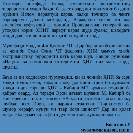
Исломро истифода бурда, амалиётҳои экстримистиву
террористии худро баҳри ба даст овардани ҳокимият бо дини
мубини Ислом пардапӯш карда, халқи тоҷикро ба ҷанги
бародаркуш даъват мекарданд. Варақаҳои ҳизбӣ, ки дар
амалиёти кофтуковӣ аз ҷониби Прокуратураи генералӣ дар
утоқҳои кории ҲНИТ дарёфт карда шуда буданд, шаҳодати
зидди давлатӣ доштани ин ҳизбро муайян кард.
Мувофиқи моддаи 4-и Қонуни ҶТ «Дар бораи ҳизбҳои сиёсӣ»
аз ҷониби Суди Олии ҶТ фаълояти ҲНИ ҳамчун хизби
экстримистиву террористӣ қатъ карда шуд. Нашри рӯзномаи
«Наҷот» ва сомонаҳои интернетии ҲНИ низ манъ карда
шуданд.
Баъд аз ин ҳодисаҳои пурмудҳиш, ки аз ҷониби ҲНИ ба сари
халқи тоҷик омад, хабари алоқа доштани Эрон бо душмани
халқи тоҷик сарвари ҲНИ – Кабирӣ М.Т. ҷомеаи тоҷикро ба
ҳайрат овард. Аз тарафи Эрон даъват шудани М. Кабирӣ ба
конференсия таҳти мавзӯи «Ваҳдати исломӣ» ягон шакку
шубҳае нест. Эрон, ки шарики стратегии Тоҷикистон ба
шумор мерафт, кунун чи тавр бояд шинохт? Дар ин ҳолат
мақоле ба ёд меояд: «Дӯсти душмани мо, душмани мост».
Коситова У
муаллими калон, н.и.и.