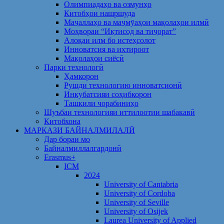
Олимпиадаҳо ва озмунҳо
Китобҳои нашршуда
Маҷаллаҳо ва маҷмӯаҳои мақолаҳои илмӣ
Моҳвораи “Иқтисод ва тиҷорат”
Алоқаи илм бо истеҳсолот
Инноватсия ва ихтироот
Мақолаҳои сиёсӣ
Парки технологӣ
Ҳамкорон
Рушди технологию инноватсионӣ
Инкубатсияи соҳибкорон
Ташкили чорабиниҳо
Шуъбаи технологияи иттилоотии шабакавӣ
Китобхона
МАРКАЗИ БАЙНАЛМИЛАЛӢ
Дар бораи мо
Байналмиллалгардонӣ
Erasmus+
ICM
2024
University of Cantabria
University of Cordoba
University of Seville
University of Osijek
Laurea University of Applied