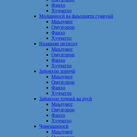
Фанҳо
Ҳуҷҷатҳо
Молшиносӣ ва фаъолияти гумрукӣ
Маълумот
Омузгорон
Фанҳо
Ҳуҷҷатҳо
Назарияи иқтисод
Маълумот
Омузгорон
Фанҳо
Ҳуҷҷатҳо
Забонҳои хориҷӣ
Маълумот
Омузгорон
Фанҳо
Ҳуҷҷатҳо
Забонҳои тоҷикӣ ва русӣ
Маълумот
Омузгорон
Фанҳо
Ҳуҷҷатҳо
Ҷомеашиносӣ
Маълумот