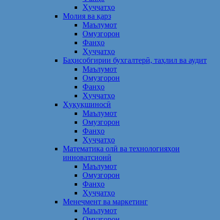
Ҳуҷҷатҳо
Молия ва қарз
Маълумот
Омузгорон
Фанҳо
Ҳуҷҷатҳо
Баҳисобгирии бухгалтерӣ, таҳлил ва аудит
Маълумот
Омузгорон
Фанҳо
Ҳуҷҷатҳо
Ҳуқуқшиносӣ
Маълумот
Омузгорон
Фанҳо
Ҳуҷҷатҳо
Математика олӣ ва технологияҳои
инноватсионӣ
Маълумот
Омузгорон
Фанҳо
Ҳуҷҷатҳо
Менеҷмент ва маркетинг
Маълумот
Омузгорон