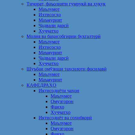
Тиҷорат, фаъолияти гумрукӣ ва ҳуқуқ
Маълумот
Ихтисосҳо
Маъмурият
Ҷадвали дарсӣ
Ҳуҷҷатҳо
Молия ва баҳисобгирии бухгалтерӣ
Маълумот
Ихтисосҳо
Маъмурият
Ҷадвали дарсӣ
Ҳуҷҷатҳо
Шуъбаи омӯзиши таҳсилоти фосилавӣ
Маълумот
Маъмурият
КАФЕДРАҲО
Иқтисодиёти ҷаҳон
Маълумот
Омузгорон
Фанҳо
Ҳуҷҷатҳо
Иқтисодиёт ва соҳибкорӣ
Маълумот
Омузгорон
Фанҳо