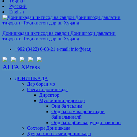
Тоҷикӣ
Русский
English
Донишкадаи иқтисод ва савдои Донишгоҳи давлатии
тиҷорати Тоҷикистон дар ш. Хуҷанд
+992 (3422) 6-03-21
e-mail: info@iet.tj
ALFA XPress
ДОНИШКАДА
Дар бораи мо
Раёсати донишкада
Директор
Муовинони директор
Оид ба таълим
Оид ба илм ва робитаҳои
байналмилалӣ
Оид ба тарбия ва рушди ҷавонон
Сохтори Донишкада
Ҳуҷҷатҳои расмии донишкада