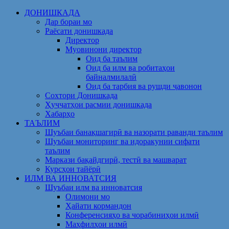
Skip
ДОНИШКАДА
to
Дар бораи мо
content
Раёсати донишкада
Директор
Муовинони директор
Оид ба таълим
Оид ба илм ва робитаҳои
байналмилалӣ
Оид ба тарбия ва рушди ҷавонон
Сохтори Донишкада
Ҳуҷҷатҳои расмии донишкада
Хабарҳо
ТАЪЛИМ
Шуъбаи банақшагирӣ ва назорати раванди таълим
Шуъбаи мониторинг ва идоракунии сифати
таълим
Маркази бақайдгирӣ, тестӣ ва машварат
Курсҳои тайёрӣ
ИЛМ ВА ИННОВАТСИЯ
Шуъбаи илм ва инноватсия
Олимони мо
Ҳайати кормандон
Конференсияҳо ва чорабиниҳои илмӣ
Маҳфилҳои илмӣ