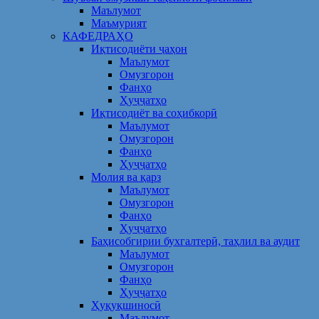
Маълумот
Маъмурият
КАФЕДРАҲО
Иқтисодиёти ҷаҳон
Маълумот
Омузгорон
Фанҳо
Ҳуҷҷатҳо
Иқтисодиёт ва соҳибкорӣ
Маълумот
Омузгорон
Фанҳо
Ҳуҷҷатҳо
Молия ва қарз
Маълумот
Омузгорон
Фанҳо
Ҳуҷҷатҳо
Баҳисобгирии бухгалтерӣ, таҳлил ва аудит
Маълумот
Омузгорон
Фанҳо
Ҳуҷҷатҳо
Ҳуқуқшиносӣ
Маълумот