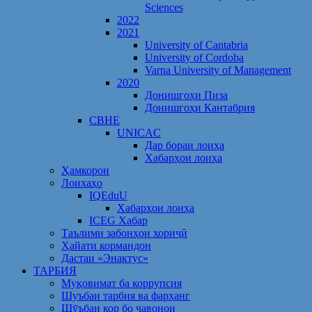
Sciences
2022
2021
University of Cantabria
University of Cordoba
Varna University of Management
2020
Донишгоҳи Пиза
Донишгоҳи Кантабрия
CBHE
UNICAC
Дар бораи лоиҳа
Хабарҳои лоиҳа
Ҳамкорон
Лоихаҳо
IQEduU
Хабарҳои лоиҳа
ICEG Хабар
Таълими забонҳои хориҷӣ
Ҳайати кормандон
Дастаи «Энактус»
ТАРБИЯ
Муқовимат ба коррупсия
Шуъбаи тарбия ва фарҳанг
Шӯъбаи кор бо ҷавонон