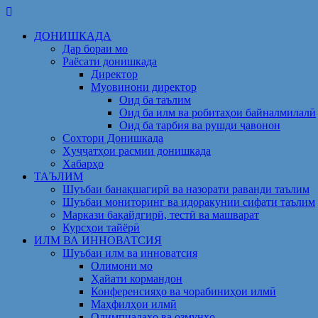
Skip
to
ДОНИШКАДА
content
Дар бораи мо
Раёсати донишкада
Директор
Муовинони директор
Оид ба таълим
Оид ба илм ва робитаҳои байналмилалӣ
Оид ба тарбия ва рушди ҷавонон
Сохтори Донишкада
Ҳуҷҷатҳои расмии донишкада
Хабарҳо
ТАЪЛИМ
Шуъбаи банақшагирӣ ва назорати раванди таълим
Шуъбаи мониторинг ва идоракунии сифати таълим
Маркази бақайдгирӣ, тестӣ ва машварат
Курсҳои тайёрӣ
ИЛМ ВА ИННОВАТСИЯ
Шуъбаи илм ва инноватсия
Олимони мо
Ҳайати кормандон
Конференсияҳо ва чорабиниҳои илмӣ
Маҳфилҳои илмӣ
Олимпиадаҳо ва озмунҳо