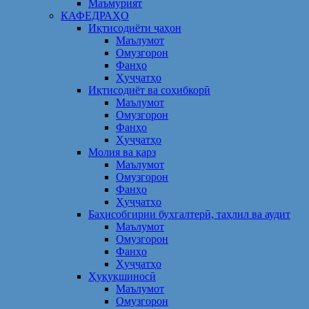
Маъмурият
КАФЕДРАҲО
Иқтисодиёти ҷаҳон
Маълумот
Омузгорон
Фанҳо
Ҳуҷҷатҳо
Иқтисодиёт ва соҳибкорӣ
Маълумот
Омузгорон
Фанҳо
Ҳуҷҷатҳо
Молия ва қарз
Маълумот
Омузгорон
Фанҳо
Ҳуҷҷатҳо
Баҳисобгирии бухгалтерӣ, таҳлил ва аудит
Маълумот
Омузгорон
Фанҳо
Ҳуҷҷатҳо
Ҳуқуқшиносӣ
Маълумот
Омузгорон