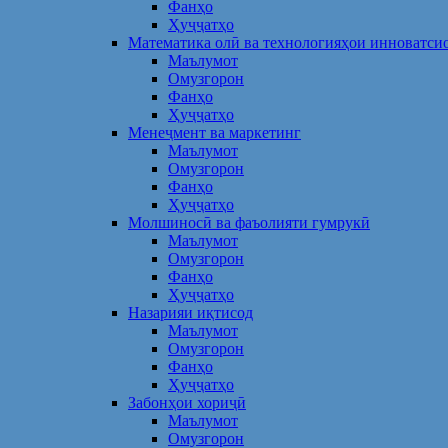
Фанҳо
Ҳуҷҷатҳо
Математика олӣ ва технологияҳои инноватси
Маълумот
Омузгорон
Фанҳо
Ҳуҷҷатҳо
Менеҷмент ва маркетинг
Маълумот
Омузгорон
Фанҳо
Ҳуҷҷатҳо
Молшиносӣ ва фаъолияти гумрукӣ
Маълумот
Омузгорон
Фанҳо
Ҳуҷҷатҳо
Назарияи иқтисод
Маълумот
Омузгорон
Фанҳо
Ҳуҷҷатҳо
Забонҳои хориҷӣ
Маълумот
Омузгорон