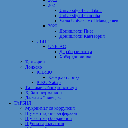
2022
2021
University of Cantabria
University of Cordoba
Varna University of Management
2020
Донишгоҳи Пиза
Донишгоҳи Кантабрия
CBHE
UNICAC
Дар бораи лоиҳа
Хабарҳои лоиҳа
Ҳамкорон
Лоихаҳо
IQEduU
Хабарҳои лоиҳа
ICEG Хабар
Таълими забонҳои хориҷӣ
Ҳайати кормандон
Дастаи «Энактус»
ТАРБИЯ
Муқовимат ба коррупсия
Шуъбаи тарбия ва фарҳанг
Шӯъбаи кор бо ҷавонон
Шўрои сарпарастон