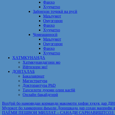
Фанҳо
Ҳуҷҷатҳо
Забонҳои тоҷикӣ ва русӣ
Маълумот
Омузгорон
Фанҳо
Ҳуҷҷатҳо
Ҷомеашиносӣ
Маълумот
Омузгорон
Фанҳо
Ҳуҷҷатҳо
ХАТМКУНАНДА
Хатмкунандагони мо
Ифтихори мо!
ДОВТАЛАБ
Бакалавриат
Магистратура
Докторантура PhD
Таҳсилоти дуюми олии касбӣ
Онлайн бақайдгирӣ
Вохўрӣ бо намояндаи корманди мақомоти ҳифзи ҳуқуқ дар Д
Мулоқот бо ҳамкорони фаъоли Донишкада дар соҳаи ма
ПАЁМИ ПЕШВОИ МИЛЛАТ – САНАДИ САРНАВИШТСОЗ