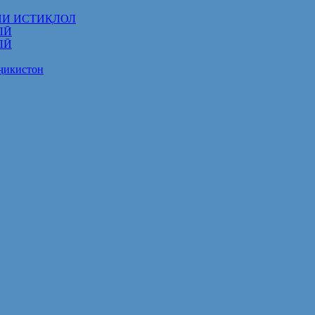
НИ ИСТИҚЛОЛ
ЛӢ
ЛӢ
оҷикистон