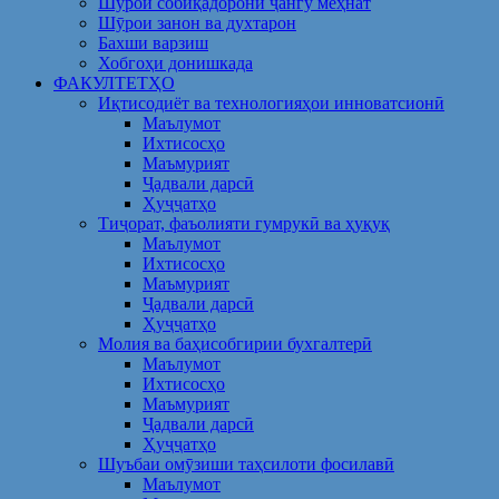
Шўрои собиқадорони ҷангу меҳнат
Шӯрои занон ва духтарон
Бахши варзиш
Хобгоҳи донишкада
ФАКУЛТЕТҲО
Иқтисодиёт ва технологияҳои инноватсионӣ
Маълумот
Ихтисосҳо
Маъмурият
Ҷадвали дарсӣ
Ҳуҷҷатҳо
Тиҷорат, фаъолияти гумрукӣ ва ҳуқуқ
Маълумот
Ихтисосҳо
Маъмурият
Ҷадвали дарсӣ
Ҳуҷҷатҳо
Молия ва баҳисобгирии бухгалтерӣ
Маълумот
Ихтисосҳо
Маъмурият
Ҷадвали дарсӣ
Ҳуҷҷатҳо
Шуъбаи омӯзиши таҳсилоти фосилавӣ
Маълумот