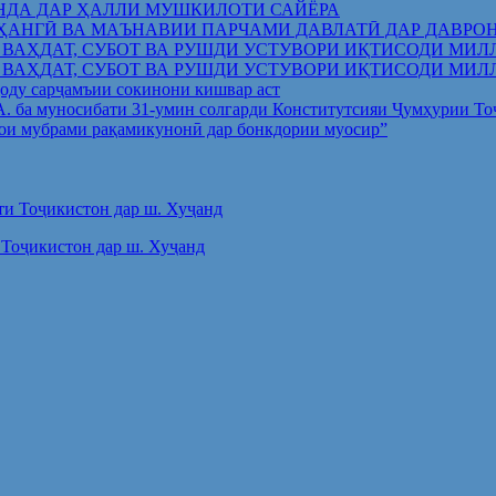
НДА ДАР ҲАЛЛИ МУШКИЛОТИ САЙЁРА
ҲАНГӢ ВА МАЪНАВИИ ПАРЧАМИ ДАВЛАТӢ ДАР ДАВРО
 ВАҲДАТ, СУБОТ ВА РУШДИ УСТУВОРИ ИҚТИСОДИ МИЛ
 ВАҲДАТ, СУБОТ ВА РУШДИ УСТУВОРИ ИҚТИСОДИ МИЛ
оду сарҷамъии сокинони кишвар аст
.А. ба муносибати 31-умин солгарди Конститутсияи Ҷумҳурии Т
ои мубрами рақамикунонӣ дар бонкдории муосир”
Тоҷикистон дар ш. Хуҷанд