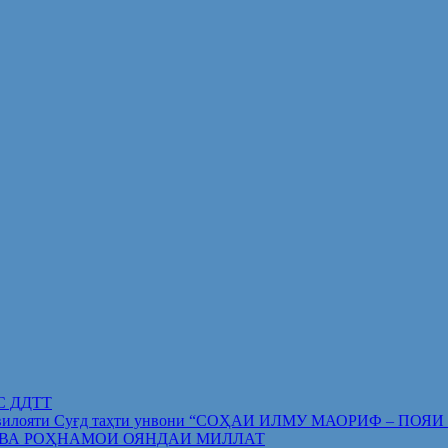
ИС ДДТТ
орифи вилояти Суғд таҳти унвони “СОҲАИ ИЛМУ МАОРИФ –
 ВА РОҲНАМОИ ОЯНДАИ МИЛЛАТ