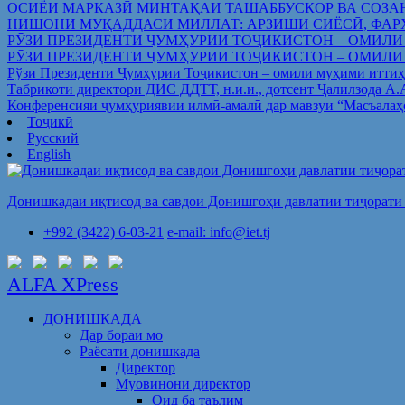
ОСИЁИ МАРКАЗӢ МИНТАҚАИ ТАШАББУСКОР ВА СОЗА
НИШОНИ МУҚАДДАСИ МИЛЛАТ: АРЗИШИ СИЁСӢ, ФАР
РӮЗИ ПРЕЗИДЕНТИ ҶУМҲУРИИ ТОҶИКИСТОН – ОМИЛИ
РӮЗИ ПРЕЗИДЕНТИ ҶУМҲУРИИ ТОҶИКИСТОН – ОМИЛИ
Рўзи Президенти Ҷумҳурии Тоҷикистон – омили муҳими иттиҳ
Табрикоти директори ДИС ДДТТ, н.и.и., дотсент Ҷалилзода А
Конференсияи ҷумҳуриявии илмӣ-амалӣ дар мавзуи “Масъалаҳ
Тоҷикӣ
Русский
English
Донишкадаи иқтисод ва савдои Донишгоҳи давлатии тиҷорати 
+992 (3422) 6-03-21
e-mail: info@iet.tj
ALFA XPress
ДОНИШКАДА
Дар бораи мо
Раёсати донишкада
Директор
Муовинони директор
Оид ба таълим