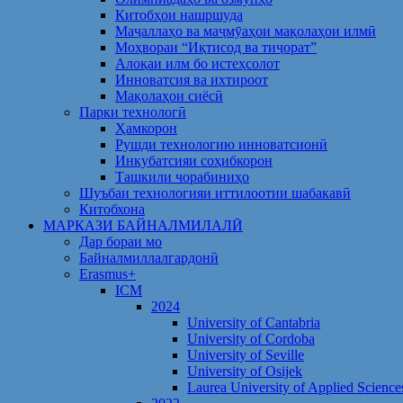
Китобҳои нашршуда
Маҷаллаҳо ва маҷмӯаҳои мақолаҳои илмӣ
Моҳвораи “Иқтисод ва тиҷорат”
Алоқаи илм бо истеҳсолот
Инноватсия ва ихтироот
Мақолаҳои сиёсӣ
Парки технологӣ
Ҳамкорон
Рушди технологию инноватсионӣ
Инкубатсияи соҳибкорон
Ташкили чорабиниҳо
Шуъбаи технологияи иттилоотии шабакавӣ
Китобхона
МАРКАЗИ БАЙНАЛМИЛАЛӢ
Дар бораи мо
Байналмиллалгардонӣ
Erasmus+
ICM
2024
University of Cantabria
University of Cordoba
University of Seville
University of Osijek
Laurea University of Applied Science