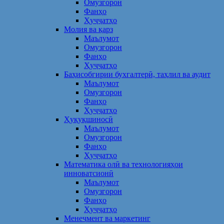
Омузгорон
Фанҳо
Ҳуҷҷатҳо
Молия ва қарз
Маълумот
Омузгорон
Фанҳо
Ҳуҷҷатҳо
Баҳисобгирии бухгалтерӣ, таҳлил ва аудит
Маълумот
Омузгорон
Фанҳо
Ҳуҷҷатҳо
Ҳуқуқшиносӣ
Маълумот
Омузгорон
Фанҳо
Ҳуҷҷатҳо
Математика олӣ ва технологияҳои
инноватсионӣ
Маълумот
Омузгорон
Фанҳо
Ҳуҷҷатҳо
Менеҷмент ва маркетинг