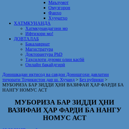
Маълумот
Омузгорон
Фанҳо
Ҳуҷҷатҳо
ХАТМКУНАНДА
Хатмкунандагони мо
Ифтихори мо!
ДОВТАЛАБ
Бакалавриат
Магистратура
Докторантура PhD
Таҳсилоти дуюми олии касбӣ
Онлайн бақайдгирӣ
Донишкадаи иқтисод ва савдои Донишгоҳи давлатии
тиҷорати Тоҷикистон дар ш. Хуҷанд
>
Без рубрики
>
МУБОРИЗА БАР ЗИДДИ ҲНИ ВАЗИФАИ ҲАР ФАРДИ БА
НАНГУ НОМУС АСТ
МУБОРИЗА БАР ЗИДДИ ҲНИ
ВАЗИФАИ ҲАР ФАРДИ БА НАНГУ
НОМУС АСТ