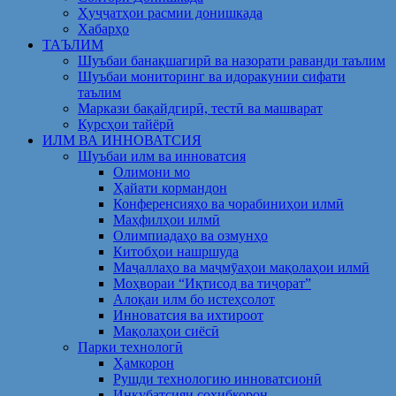
Ҳуҷҷатҳои расмии донишкада
Хабарҳо
ТАЪЛИМ
Шуъбаи банақшагирӣ ва назорати раванди таълим
Шуъбаи мониторинг ва идоракунии сифати
таълим
Маркази бақайдгирӣ, тестӣ ва машварат
Курсҳои тайёрӣ
ИЛМ ВА ИННОВАТСИЯ
Шуъбаи илм ва инноватсия
Олимони мо
Ҳайати кормандон
Конференсияҳо ва чорабиниҳои илмӣ
Маҳфилҳои илмӣ
Олимпиадаҳо ва озмунҳо
Китобҳои нашршуда
Маҷаллаҳо ва маҷмӯаҳои мақолаҳои илмӣ
Моҳвораи “Иқтисод ва тиҷорат”
Алоқаи илм бо истеҳсолот
Инноватсия ва ихтироот
Мақолаҳои сиёсӣ
Парки технологӣ
Ҳамкорон
Рушди технологию инноватсионӣ
Инкубатсияи соҳибкорон