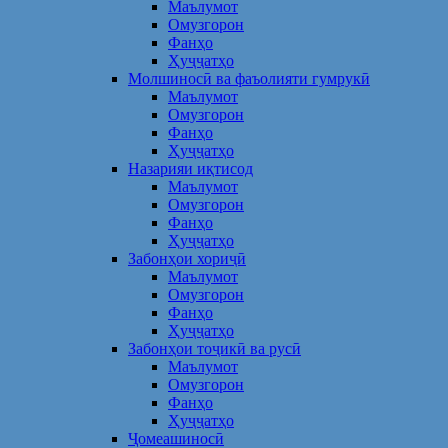
Маълумот
Омузгорон
Фанҳо
Ҳуҷҷатҳо
Молшиносӣ ва фаъолияти гумрукӣ
Маълумот
Омузгорон
Фанҳо
Ҳуҷҷатҳо
Назарияи иқтисод
Маълумот
Омузгорон
Фанҳо
Ҳуҷҷатҳо
Забонҳои хориҷӣ
Маълумот
Омузгорон
Фанҳо
Ҳуҷҷатҳо
Забонҳои тоҷикӣ ва русӣ
Маълумот
Омузгорон
Фанҳо
Ҳуҷҷатҳо
Ҷомеашиносӣ