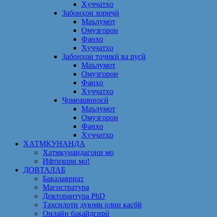
Ҳуҷҷатҳо
Забонҳои хориҷӣ
Маълумот
Омузгорон
Фанҳо
Ҳуҷҷатҳо
Забонҳои тоҷикӣ ва русӣ
Маълумот
Омузгорон
Фанҳо
Ҳуҷҷатҳо
Ҷомеашиносӣ
Маълумот
Омузгорон
Фанҳо
Ҳуҷҷатҳо
ХАТМКУНАНДА
Хатмкунандагони мо
Ифтихори мо!
ДОВТАЛАБ
Бакалавриат
Магистратура
Докторантура PhD
Таҳсилоти дуюми олии касбӣ
Онлайн бақайдгирӣ