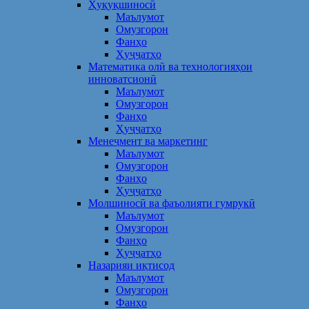
Ҳуқуқшиносӣ
Маълумот
Омузгорон
Фанҳо
Ҳуҷҷатҳо
Математика олӣ ва технологияҳои
инноватсионӣ
Маълумот
Омузгорон
Фанҳо
Ҳуҷҷатҳо
Менеҷмент ва маркетинг
Маълумот
Омузгорон
Фанҳо
Ҳуҷҷатҳо
Молшиносӣ ва фаъолияти гумрукӣ
Маълумот
Омузгорон
Фанҳо
Ҳуҷҷатҳо
Назарияи иқтисод
Маълумот
Омузгорон
Фанҳо