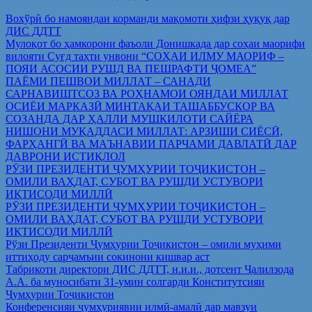
Вохўрӣ бо намояндаи корманди мақомоти ҳифзи ҳуқуқ дар
ДИС ДДТТ
Мулоқот бо ҳамкорони фаъоли Донишкада дар соҳаи маорифи
вилояти Суғд таҳти унвони “СОҲАИ ИЛМУ МАОРИФ –
ПОЯИ АСОСИИ РУШД ВА ПЕШРАФТИ ҶОМЕА”
ПАЁМИ ПЕШВОИ МИЛЛАТ – САНАДИ
САРНАВИШТСОЗ ВА РОҲНАМОИ ОЯНДАИ МИЛЛАТ
ОСИЁИ МАРКАЗӢ МИНТАҚАИ ТАШАББУСКОР ВА
СОЗАНДА ДАР ҲАЛЛИ МУШКИЛОТИ САЙЁРА
НИШОНИ МУҚАДДАСИ МИЛЛАТ: АРЗИШИ СИЁСӢ,
ФАРҲАНГӢ ВА МАЪНАВИИ ПАРЧАМИ ДАВЛАТӢ ДАР
ДАВРОНИ ИСТИҚЛОЛ
РӮЗИ ПРЕЗИДЕНТИ ҶУМҲУРИИ ТОҶИКИСТОН –
ОМИЛИ ВАҲДАТ, СУБОТ ВА РУШДИ УСТУВОРИ
ИҚТИСОДИ МИЛЛӢ
РӮЗИ ПРЕЗИДЕНТИ ҶУМҲУРИИ ТОҶИКИСТОН –
ОМИЛИ ВАҲДАТ, СУБОТ ВА РУШДИ УСТУВОРИ
ИҚТИСОДИ МИЛЛӢ
Рўзи Президенти Ҷумҳурии Тоҷикистон – омили муҳими
иттиҳоду сарҷамъии сокинони кишвар аст
Табрикоти директори ДИС ДДТТ, н.и.и., дотсент Ҷалилзода
А.А. ба муносибати 31-умин солгарди Конститутсияи
Ҷумҳурии Тоҷикистон
Конференсияи ҷумҳуриявии илмӣ-амалӣ дар мавзуи