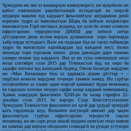
Ҷумҳурии мо яке аз кишварҳои камшуморест, ки муқобили ин
қабил озмоишҳои рақобатпазирӣ истодагарӣ ва пирузӣ
шуданро макоми худ кардааст фаъолиятҳои зиёдаравии динӣ
корвони худро аз мамлакатҳои Шарқ ба ҷойҳои наздиктари
мамлакатҳои Ғарб интиқол додаанд, ки ҳоло бо номи созмони
ифротгароию террористии ДИИШ дар либоси сиёҳи
дӯстдорони дини ислом корҳои душманони онро бароварда
хайр карда истодааст. Вале ин падидаи бад на танҳо пайванди
худро ба манзилҳои харобкардаи худ канданӣ нест, балки
монанди тори тортанак нияти реша давондан дари тамоми
оламро пешаи худ кардаасн. Яке аз ин гуна озмоишҳои онҳо
моҳи сентябри соли 2015 дар Тоҷикистон буд, ки онро ба
ҳадафи нопоки худ кашиданӣ буданд. Овози баланди мардуми
мо «Ман Ватанамро беш аз ҳарвақта дорам дӯсттар » –
пирӯзии комили мардуми тоҷикро таъмин намуд. Ин гурӯҳи
нотавонбини аз оламу одам норозӣ ҳамавақт будан мемонанд
ва ғаразҳои нопоки онҳоро сарфи назар карданӣ намешаванд.
Ҳамаи намудҳои фаъолияти ҲНИ-ро ба назар гирифта 22-
декабри соли 2015 бо карори Суди Конститутсионии
Ҷумҳурии Тоҷикистон фаъолияти ин ҳизб дар ҳудудӣ ҷумҳурӣ
қатъ гардонида шуд. Вазъияти ногуворӣ амният дар ҷаҳон
фаъолиятҳои гурӯҳи ифротгароию терористӣ тақозо
менамояд, ки мо сари роҳи амалӣ шудани ниятҳои онҳо шавем
ва ҳамеша дар корҳои ободонию созандагӣ ва рушди устувори