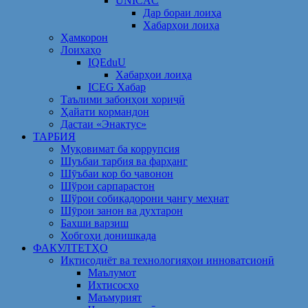
UNICAC
Дар бораи лоиҳа
Хабарҳои лоиҳа
Ҳамкорон
Лоихаҳо
IQEduU
Хабарҳои лоиҳа
ICEG Хабар
Таълими забонҳои хориҷӣ
Ҳайати кормандон
Дастаи «Энактус»
ТАРБИЯ
Муқовимат ба коррупсия
Шуъбаи тарбия ва фарҳанг
Шӯъбаи кор бо ҷавонон
Шўрои сарпарастон
Шўрои собиқадорони ҷангу меҳнат
Шӯрои занон ва духтарон
Бахши варзиш
Хобгоҳи донишкада
ФАКУЛТЕТҲО
Иқтисодиёт ва технологияҳои инноватсионӣ
Маълумот
Ихтисосҳо
Маъмурият