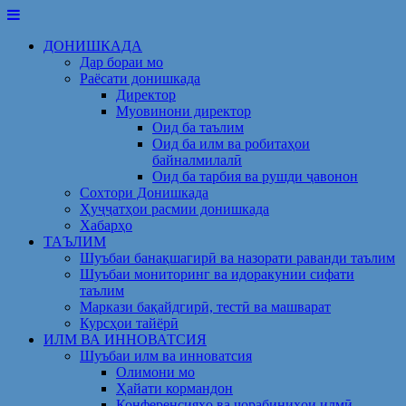
Skip
to
ДОНИШКАДА
content
Дар бораи мо
Раёсати донишкада
Директор
Муовинони директор
Оид ба таълим
Оид ба илм ва робитаҳои
байналмилалӣ
Оид ба тарбия ва рушди ҷавонон
Сохтори Донишкада
Ҳуҷҷатҳои расмии донишкада
Хабарҳо
ТАЪЛИМ
Шуъбаи банақшагирӣ ва назорати раванди таълим
Шуъбаи мониторинг ва идоракунии сифати
таълим
Маркази бақайдгирӣ, тестӣ ва машварат
Курсҳои тайёрӣ
ИЛМ ВА ИННОВАТСИЯ
Шуъбаи илм ва инноватсия
Олимони мо
Ҳайати кормандон
Конференсияҳо ва чорабиниҳои илмӣ