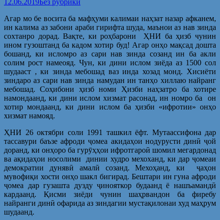
12.06.2019
Без рубрики
Агар мо бе восита ба мафҳуми калимаи наҳзат назар афканем,
ин калима аз забони араби гирифта шуда, маънои аз нав зинда
сохтанро дорад. Вақте, ки роҳбарони ҲНИ ба ҳизб чунин
ином гузоштанд ба кадом хотир буд! Агар онҳо мақсад дошта
бошанд, ки исломро аз сари нав зинда созанд ин ба акли
солим рост намеояд. Чун, ки дини ислом зиёда аз 1500 сол
шудааст , ки зинда мебошад ваз инда хозад монд. Хисиёти
зиндаро аз сари нав зинда намудан ин танҳо хиллаю найранг
мебошад. Соҳибони ҳизб номи Ҳизби наҳзатро ба хотире
намондаанд, ки дини ислом хизмат расонад, ин номро ба он
хотир мондаанд, ки дини ислом ба ҳизби «ифротии» онҳо
хизмат намояд.
ҲНИ 26 октябри соли 1991 ташкил ёфт. Мутаассифона дар
тассавури баъзе афроди ҷомеа акидаҳои нодурусти динӣ ҷой
доранд, ки онҳоро ба гурӯҳҳои ифротгароӣ шомил мегардонад
ва ақидаҳои носолими динии худро мехоханд, ки дар ҷомеаи
демократии дунявӣ амалӣ созанд. Мехоҳанд, ки ҷаҳон
мувофиқи хости онҳо шакл бигирад. Бештари ин гуна афроди
ҷомеа дар гузашта дузду ҷинояткор будаанд ё нашъамандӣ
кардаанд. Қисми зиёди чунин шаҳрвандон ба фиребу
найранги динӣ офарида аз зиндагии мустақилонаи худ маҳрум
шудаанд.