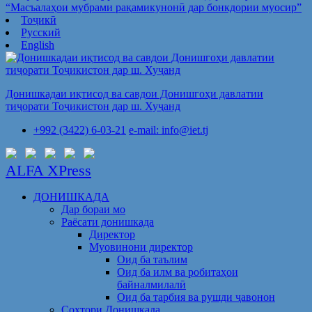
“Масъалаҳои мубрами рақамикунонӣ дар бонкдории муосир”
Тоҷикӣ
Русский
English
Донишкадаи иқтисод ва савдои Донишгоҳи давлатии
тиҷорати Тоҷикистон дар ш. Хуҷанд
+992 (3422) 6-03-21
e-mail: info@iet.tj
ALFA XPress
ДОНИШКАДА
Дар бораи мо
Раёсати донишкада
Директор
Муовинони директор
Оид ба таълим
Оид ба илм ва робитаҳои
байналмилалӣ
Оид ба тарбия ва рушди ҷавонон
Сохтори Донишкада