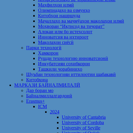
Маҳфилҳои илмӣ
Олимпиадаҳо ва озмунҳо
Китобҳои нашршуда
Маҷаллаҳо ва маҷмӯаҳои мақолаҳои илмӣ
Моҳвораи “Иқтисод ва тиҷорат”
Алоқаи илм бо истеҳсолот
Инноватсия ва ихтироот
Мақолаҳои сиёсӣ
Парки технологӣ
Ҳамкорон
Рушди технологию инноватсионӣ
Инкубатсияи соҳибкорон
Ташкили чорабиниҳо
Шуъбаи технологияи иттилоотии шабакавӣ
Китобхона
МАРКАЗИ БАЙНАЛМИЛАЛӢ
Дар бораи мо
Байналмиллалгардонӣ
Erasmus+
ICM
2024
University of Cantabria
University of Cordoba
University of Seville