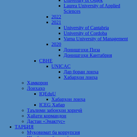
University of Osijek
Laurea University of Applied
Sciences
2022
2021
University of Cantabria
University of Cordoba
Varna University of Management
2020
Донишгоҳи Пиза
Донишгоҳи Кантабрия
CBHE
UNICAC
Дар бораи лоиҳа
Хабарҳои лоиҳа
Ҳамкорон
Лоихаҳо
IQEduU
Хабарҳои лоиҳа
ICEG Хабар
Таълими забонҳои хориҷӣ
Ҳайати кормандон
Дастаи «Энактус»
ТАРБИЯ
Муқовимат ба коррупсия