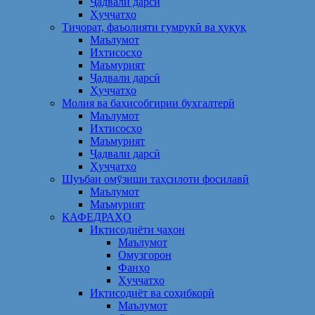
Ҷадвали дарсӣ
Ҳуҷҷатҳо
Тиҷорат, фаъолияти гумрукӣ ва ҳуқуқ
Маълумот
Ихтисосҳо
Маъмурият
Ҷадвали дарсӣ
Ҳуҷҷатҳо
Молия ва баҳисобгирии бухгалтерӣ
Маълумот
Ихтисосҳо
Маъмурият
Ҷадвали дарсӣ
Ҳуҷҷатҳо
Шуъбаи омӯзиши таҳсилоти фосилавӣ
Маълумот
Маъмурият
КАФЕДРАҲО
Иқтисодиёти ҷаҳон
Маълумот
Омузгорон
Фанҳо
Ҳуҷҷатҳо
Иқтисодиёт ва соҳибкорӣ
Маълумот