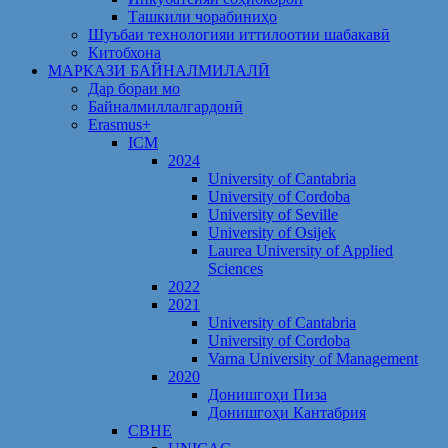
Ташкили чорабиниҳо
Шуъбаи технологияи иттилоотии шабакавӣ
Китобхона
МАРКАЗИ БАЙНАЛМИЛАЛӢ
Дар бораи мо
Байналмиллалгардонӣ
Erasmus+
ICM
2024
University of Cantabria
University of Cordoba
University of Seville
University of Osijek
Laurea University of Applied
Sciences
2022
2021
University of Cantabria
University of Cordoba
Varna University of Management
2020
Донишгоҳи Пиза
Донишгоҳи Кантабрия
CBHE