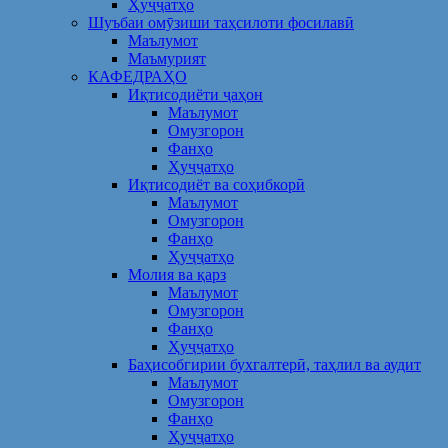
Ҳуҷҷатҳо
Шуъбаи омӯзиши таҳсилоти фосилавӣ
Маълумот
Маъмурият
КАФЕДРАҲО
Иқтисодиёти ҷаҳон
Маълумот
Омузгорон
Фанҳо
Ҳуҷҷатҳо
Иқтисодиёт ва соҳибкорӣ
Маълумот
Омузгорон
Фанҳо
Ҳуҷҷатҳо
Молия ва қарз
Маълумот
Омузгорон
Фанҳо
Ҳуҷҷатҳо
Баҳисобгирии бухгалтерӣ, таҳлил ва аудит
Маълумот
Омузгорон
Фанҳо
Ҳуҷҷатҳо