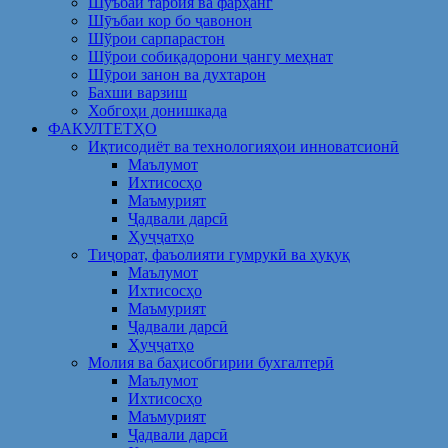
Шуъбаи тарбия ва фарҳанг
Шӯъбаи кор бо ҷавонон
Шўрои сарпарастон
Шўрои собиқадорони ҷангу меҳнат
Шӯрои занон ва духтарон
Бахши варзиш
Хобгоҳи донишкада
ФАКУЛТЕТҲО
Иқтисодиёт ва технологияҳои инноватсионӣ
Маълумот
Ихтисосҳо
Маъмурият
Ҷадвали дарсӣ
Ҳуҷҷатҳо
Тиҷорат, фаъолияти гумрукӣ ва ҳуқуқ
Маълумот
Ихтисосҳо
Маъмурият
Ҷадвали дарсӣ
Ҳуҷҷатҳо
Молия ва баҳисобгирии бухгалтерӣ
Маълумот
Ихтисосҳо
Маъмурият
Ҷадвали дарсӣ