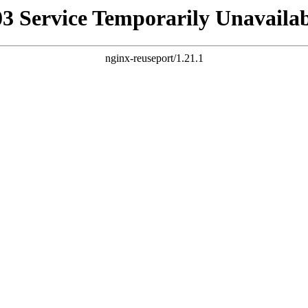
03 Service Temporarily Unavailab
nginx-reuseport/1.21.1