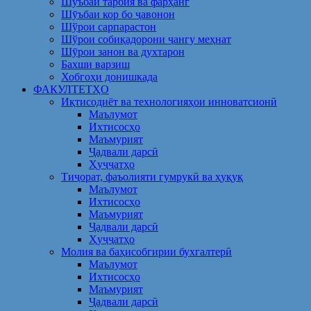
Шуъбаи тарбия ва фарҳанг
Шӯъбаи кор бо ҷавонон
Шўрои сарпарастон
Шўрои собиқадорони ҷангу меҳнат
Шӯрои занон ва духтарон
Бахши варзиш
Хобгоҳи донишкада
ФАКУЛТЕТҲО
Иқтисодиёт ва технологияҳои инноватсионӣ
Маълумот
Ихтисосҳо
Маъмурият
Ҷадвали дарсӣ
Ҳуҷҷатҳо
Тиҷорат, фаъолияти гумрукӣ ва ҳуқуқ
Маълумот
Ихтисосҳо
Маъмурият
Ҷадвали дарсӣ
Ҳуҷҷатҳо
Молия ва баҳисобгирии бухгалтерӣ
Маълумот
Ихтисосҳо
Маъмурият
Ҷадвали дарсӣ