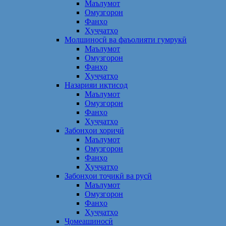
Маълумот
Омузгорон
Фанҳо
Ҳуҷҷатҳо
Молшиносӣ ва фаъолияти гумрукӣ
Маълумот
Омузгорон
Фанҳо
Ҳуҷҷатҳо
Назарияи иқтисод
Маълумот
Омузгорон
Фанҳо
Ҳуҷҷатҳо
Забонҳои хориҷӣ
Маълумот
Омузгорон
Фанҳо
Ҳуҷҷатҳо
Забонҳои тоҷикӣ ва русӣ
Маълумот
Омузгорон
Фанҳо
Ҳуҷҷатҳо
Ҷомеашиносӣ