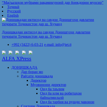
“Масъалаҳои мубрами рақамикунонӣ дар бонкдории муосир”
Тоҷикӣ
Русский
English
Донишкадаи иқтисод ва савдои Донишгоҳи давлатии
тиҷорати Тоҷикистон дар ш. Хуҷанд
+992 (3422) 6-03-21
e-mail: info@iet.tj
ALFA XPress
ДОНИШКАДА
Дар бораи мо
Раёсати донишкада
Директор
Муовинони директор
Оид ба таълим
Оид ба илм ва робитаҳои
байналмилалӣ
Оид ба тарбия ва рушди ҷавонон
Сохтори Донишкада