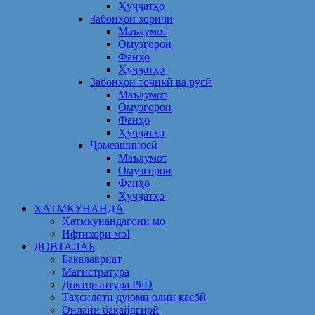
Ҳуҷҷатҳо
Забонҳои хориҷӣ
Маълумот
Омузгорон
Фанҳо
Ҳуҷҷатҳо
Забонҳои тоҷикӣ ва русӣ
Маълумот
Омузгорон
Фанҳо
Ҳуҷҷатҳо
Ҷомеашиносӣ
Маълумот
Омузгорон
Фанҳо
Ҳуҷҷатҳо
ХАТМКУНАНДА
Хатмкунандагони мо
Ифтихори мо!
ДОВТАЛАБ
Бакалавриат
Магистратура
Докторантура PhD
Таҳсилоти дуюми олии касбӣ
Онлайн бақайдгирӣ