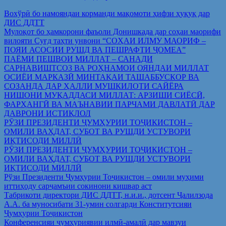
Вохўрӣ бо намояндаи корманди мақомоти ҳифзи ҳуқуқ дар
ДИС ДДТТ
Мулоқот бо ҳамкорони фаъоли Донишкада дар соҳаи маорифи
вилояти Суғд таҳти унвони “СОҲАИ ИЛМУ МАОРИФ –
ПОЯИ АСОСИИ РУШД ВА ПЕШРАФТИ ҶОМЕА”
ПАЁМИ ПЕШВОИ МИЛЛАТ – САНАДИ
САРНАВИШТСОЗ ВА РОҲНАМОИ ОЯНДАИ МИЛЛАТ
ОСИЁИ МАРКАЗӢ МИНТАҚАИ ТАШАББУСКОР ВА
СОЗАНДА ДАР ҲАЛЛИ МУШКИЛОТИ САЙЁРА
НИШОНИ МУҚАДДАСИ МИЛЛАТ: АРЗИШИ СИЁСӢ,
ФАРҲАНГӢ ВА МАЪНАВИИ ПАРЧАМИ ДАВЛАТӢ ДАР
ДАВРОНИ ИСТИҚЛОЛ
РӮЗИ ПРЕЗИДЕНТИ ҶУМҲУРИИ ТОҶИКИСТОН –
ОМИЛИ ВАҲДАТ, СУБОТ ВА РУШДИ УСТУВОРИ
ИҚТИСОДИ МИЛЛӢ
РӮЗИ ПРЕЗИДЕНТИ ҶУМҲУРИИ ТОҶИКИСТОН –
ОМИЛИ ВАҲДАТ, СУБОТ ВА РУШДИ УСТУВОРИ
ИҚТИСОДИ МИЛЛӢ
Рўзи Президенти Ҷумҳурии Тоҷикистон – омили муҳими
иттиҳоду сарҷамъии сокинони кишвар аст
Табрикоти директори ДИС ДДТТ, н.и.и., дотсент Ҷалилзода
А.А. ба муносибати 31-умин солгарди Конститутсияи
Ҷумҳурии Тоҷикистон
Конференсияи ҷумҳуриявии илмӣ-амалӣ дар мавзуи