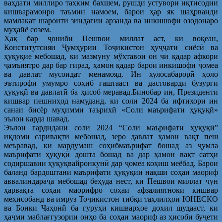
ваҳдати миллиро таҳким бахшем, рушди устувори иқтисодии
кишварамонро таъмин намоем, барои ҳар як шаҳрванди
мамлакат шароити зиндагии арзанда ва инкишофи озодонаро
муҳайё созем.
Ҳақ бар ҷониби Пешвои миллат аст, ки воқеан,
Конститутсияи Ҷумҳурии Тоҷикистон ҳуҷҷати сиёсӣ ва
ҳуқуқие мебошад, ки мазмуну мўҳтавои он чи қадар афкори
ҷамъиятро дар бар гирад, ҳамон қадар барои инкишофи ҷомеа
ва давлат мусоидат менамояд. Ин хулосабарорӣ ҳоло
эътирофи умумро соҳиб гаштааст ва дастоварди бузурги
ҳуқуқӣ ва давлатӣ ба ҳисоб меравад.Бинобар ин, Президенти
кишвар пешниҳод намуданд, ки соли 2024 ба ифтихори ин
санаи бисёр муҳимми таърихӣ «Соли маърифати ҳуқуқӣ»
эълон карда шавад.
Эълон гардидани соли 2024 “Соли маърифати ҳуқуқӣ”
иқдоми саривақтӣ мебошад, зеро давлат ҳамон вақт пеш
меъравад, ки мардумаш соҳибмаърифат бошад аз ҷумла
маърифати ҳуқуқӣ дошта бошад ва дар ҳамон вақт сатҳи
содиршавии ҳуқуқвайронкунӣ дар ҷомеа коҳиш меёбад. Барои
баланд бардоштани маърифати ҳуқуқии нақши соҳаи маориф
аввалиндараҷа мебошад беҳуда нест, ки Пешвои миллат чун
ҳарвақта соҳаи маорифро соҳаи афзалиятноки кишвар
меҳисобанд ва имрӯз Тоҷикистон тибқи таҳлилҳои ЮНЕСКО
ва Бонки Ҷаҳонӣ ба гурӯҳи кишварҳое дохил шудааст, ки
ҳаҷми маблағгузории онҳо ба соҳаи маориф аз ҳисоби буҷети