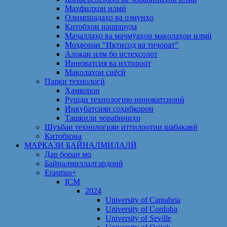
Маҳфилҳои илмӣ
Олимпиадаҳо ва озмунҳо
Китобҳои нашршуда
Маҷаллаҳо ва маҷмӯаҳои мақолаҳои илмӣ
Моҳвораи “Иқтисод ва тиҷорат”
Алоқаи илм бо истеҳсолот
Инноватсия ва ихтироот
Мақолаҳои сиёсӣ
Парки технологӣ
Ҳамкорон
Рушди технологию инноватсионӣ
Инкубатсияи соҳибкорон
Ташкили чорабиниҳо
Шуъбаи технологияи иттилоотии шабакавӣ
Китобхона
МАРКАЗИ БАЙНАЛМИЛАЛӢ
Дар бораи мо
Байналмиллалгардонӣ
Erasmus+
ICM
2024
University of Cantabria
University of Cordoba
University of Seville