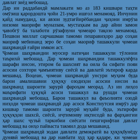
давлат зиёд мебошад.
Дар ин раддабандӣ мамлакати мо аз 183 кишвари таҳти
омӯзиш қарордошта ҷойи 21-умро ишғол менамояд. Инчунин
қайд намуданд, ки авзои зудтағйирёбандаи ҷаҳони имрӯза
низоми маорифи муназзам, мустаҳкам ва дар айни замон
ҷавобгӯ ба талаботи рӯзафзуни ҷомеаро тақозо менамояд.
Пешвои миллат сарчашмаи тамоми пешравиҳоро дар соҳаи
маориф мебинанд зеро бе соҳаи маориф ташаккули ҷомеаи
шаҳрвандӣ ғайри имкон аст.
Ҷомеаи шаҳрвандии муосир натиҷаи ташаккули тӯлонии
таърихӣ мебошад. Дар ҷомеаи шаҳрвандии ташаккулёфта
шарафи инсон, этиром ба шахсият ва оила ба сифати пояи
асосии сохтори ҷамъиятиву сиёсӣ ва давлатӣ эътироф карда
мешавад. Воцеан, ҷомеаи шаҳрвандӣ унсури муҳим буда
барои амалишавии ҳуқуқу озодиҳои асосии инсон ва
шаҳрванд шароити зарурӣ фароҳам меорад. Аз ин лиҳоз
маърифати ҳуқуқӣ асоси ташаккул ва рушди ҷомеаи
шаҳрвандӣ мебошад. Барои ташаккул ва фаъолияти озодӣ
ниҳоди ҷомеаи шаҳрвандӣ дар асоси Констиутсия имрӯз дар
кишвар тамоми шароити зарурӣ муҳайё буда, эътирофи
ҳуқуқҳои шахсӣ, сиёсӣ, иҷтимоиву иқтисодӣ ва фарҳангии
ҳар шахс ҷузъӣ таркибии сиёсати пешгирифтаи давлат
мебошад ва онҳо пайваста такмил дода мешаванд.
Ҷомеаи шаҳрвандӣ зодаи давлати демократӣ ва ҳуқуқбунёду
дунявӣ мебошад ва дар навбати худ ҳар қадаре, ки ҷомеаи