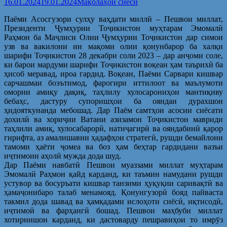
16.01.2024
19.01.2024
Мақолаҳои сиёсӣ
Паёми Асосгузори сулҳу ваҳдати миллӣ – Пешвои миллат,
Президенти Ҷумҳурии Тоҷикистон муҳтарам Эмомалӣ
Раҳмон ба Маҷлиси Олии Ҷумҳурии Тоҷикистон дар симои
узв ва вакилони ин мақоми олии қонунбарор ба халқи
шарифи Тоҷикистон 28 декабри соли 2023 – дар анҷоми соле,
ки барои мардуми шарифи Тоҷикистон воқеан ҳам таърихӣ ба
ҳисоб меравад, ироа гардид. Воқеан, Паёми Сарвари кишвар
сарчашмаи боэътимод, фарогири иттилоот ва маълумоти
омории амиқу дақиқ, таҳлилу хулосарониҳои мантиқиву
бебаҳс, дастуру супоришҳои ба ояндаи дурахшон
ҳидояткунанда мебошад. Дар Паём самтҳои асосии сиёсати
дохилӣ ва хориҷии Ватани азизамон Тоҷикистон мавриди
таҳлили амиқ, хулосабарорӣ, натиҷагирӣ ва ояндабинӣ қарор
гирифта, аз амалишавии ҳадафҳои стратегӣ, рушди бемайлони
тамоми ҳаёти ҷомеа ва боз ҳам беҳтар гардидани вазъи
иҷтимоии аҳолӣ мужда дода шуд.
Дар Паёми навбатӣ Пешвои муаззами миллат муҳтарам
Эмомалӣ Раҳмон қайд карданд, ки таъмин намудани рушди
устувор ва босуръати кишвар танзими ҳуқуқии саривақтӣ ва
ҳамаҷонибаро талаб менамояд. Қонунгузорӣ бояд пайваста
такмил дода шавад ва ҳамқадами ислоҳоти сиёсӣ, иқтисодӣ,
иҷтимоӣ ва фарҳангӣ бошад. Пешвои маҳбуби миллат
хотирнишон карданд, ки дастоварду пешравиҳои то имрӯз