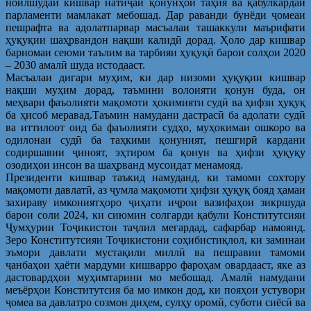
ноилшудаи кишвар натиҷаи қонунҳои таҳия ва қабулкардаи
парламенти мамлакат мебошад. Дар раванди бунёди ҷомеаи
пешрафта ва адолатпарвар масъалаи ташаккули маърифати
ҳуқуқии шаҳрвандон нақши калидӣ дорад. Ҳоло дар кишвар
барномаи сеюми таълим ва тарбияи ҳуқуқӣ барои солҳои 2020
– 2030 амалӣ шуда истодааст.
Масъалаи дигари муҳим, ки дар низоми ҳуқуқии кишвар
нақши муҳим дорад, таъмини волоияти қонун буда, он
меҳвари фаъолияти мақомоти ҳокимияти судӣ ва ҳифзи ҳуқуқ
ба ҳисоб меравад.Таъмин намудани дастрасӣ ба адолати судӣ
ва иттилоот оид ба фаъолияти судҳо, муҳокимаи ошкоро ва
одилонаи судӣ ба таҳкими қонуният, пешгирӣ кардани
содиршавии ҷиноят, эҳтиром ба қонун ва ҳифзи ҳуқуқу
озодиҳои инсон ва шаҳрванд мусоидат менамояд.
Президенти кишвар таъкид намуданд, ки тамоми сохтору
мақомоти давлатӣ, аз ҷумла мақомоти ҳифзи ҳуқуқ бояд ҳамаи
захираву имкониятҳоро ҷиҳати иҷрои вазифаҳои зикршуда
барои соли 2024, ки сиюмин солгарди қабули Конститутсияи
Ҷумҳурии Тоҷикистон таҷлил мегардад, сафарбар намоянд.
Зеро Конститутсияи Тоҷикистони соҳибистиқлол, ки заминаи
эъмори давлати мустақили миллӣ ва пешравии тамоми
ҷанбаҳои ҳаёти мардуми кишварро фароҳам овардааст, яке аз
дастовардҳои муҳимтарини мо мебошад. Амалӣ намудани
меъёрҳои Конститутсия ба мо имкон дод, ки пояҳои устувори
ҷомеа ва давлатро созмон диҳем, сулҳу оромӣ, суботи сиёсӣ ва