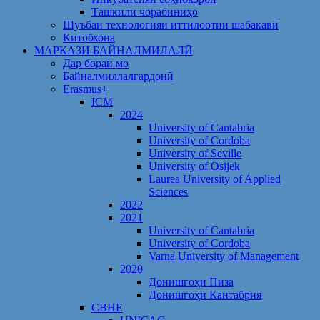
Ташкили чорабиниҳо
Шуъбаи технологияи иттилоотии шабакавӣ
Китобхона
МАРКАЗИ БАЙНАЛМИЛАЛӢ
Дар бораи мо
Байналмиллалгардонӣ
Erasmus+
ICM
2024
University of Cantabria
University of Cordoba
University of Seville
University of Osijek
Laurea University of Applied
Sciences
2022
2021
University of Cantabria
University of Cordoba
Varna University of Management
2020
Донишгоҳи Пиза
Донишгоҳи Кантабрия
CBHE