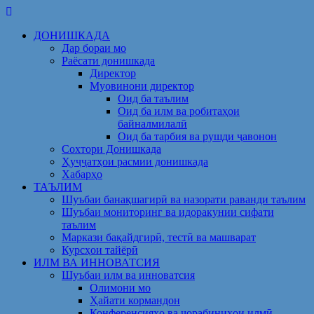
Skip
to
ДОНИШКАДА
content
Дар бораи мо
Раёсати донишкада
Директор
Муовинони директор
Оид ба таълим
Оид ба илм ва робитаҳои
байналмилалӣ
Оид ба тарбия ва рушди ҷавонон
Сохтори Донишкада
Ҳуҷҷатҳои расмии донишкада
Хабарҳо
ТАЪЛИМ
Шуъбаи банақшагирӣ ва назорати раванди таълим
Шуъбаи мониторинг ва идоракунии сифати
таълим
Маркази бақайдгирӣ, тестӣ ва машварат
Курсҳои тайёрӣ
ИЛМ ВА ИННОВАТСИЯ
Шуъбаи илм ва инноватсия
Олимони мо
Ҳайати кормандон
Конференсияҳо ва чорабиниҳои илмӣ