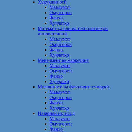
Ҳуқуқшиносӣ
Маълумот
Омузгорон
Фанҳо
Ҳуҷҷатҳо
Математика олӣ ва технологияҳои
инноватсионӣ
Маълумот
Омузгорон
Фанҳо
Ҳуҷҷатҳо
Менеҷмент ва маркетинг
Маълумот
Омузгорон
Фанҳо
Ҳуҷҷатҳо
Молшиносӣ ва фаъолияти гумрукӣ
Маълумот
Омузгорон
Фанҳо
Ҳуҷҷатҳо
Назарияи иқтисод
Маълумот
Омузгорон
Фанҳо