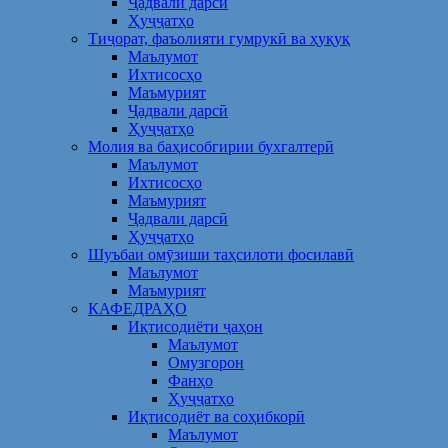
Ҷадвали дарсӣ
Ҳуҷҷатҳо
Тиҷорат, фаъолияти гумрукӣ ва ҳуқуқ
Маълумот
Ихтисосҳо
Маъмурият
Ҷадвали дарсӣ
Ҳуҷҷатҳо
Молия ва баҳисобгирии бухгалтерӣ
Маълумот
Ихтисосҳо
Маъмурият
Ҷадвали дарсӣ
Ҳуҷҷатҳо
Шуъбаи омӯзиши таҳсилоти фосилавӣ
Маълумот
Маъмурият
КАФЕДРАҲО
Иқтисодиёти ҷаҳон
Маълумот
Омузгорон
Фанҳо
Ҳуҷҷатҳо
Иқтисодиёт ва соҳибкорӣ
Маълумот