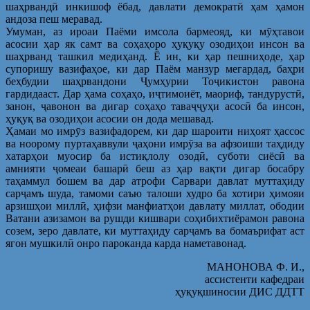
шаҳрвандӣ инкишоф ёбад, давлати демократӣ ҳам ҳамон
андоза пеш меравад.
Умуман, аз ироаи Паёми имсола бармеояд, ки мӯҳтавои
асосии ҳар як самт ва соҳаҳоро ҳуқуқу озодиҳои инсон ва
шаҳрванд ташкил медиҳанд. Ё ин, ки ҳар пешниҳоде, ҳар
супоришу вазифаҳое, ки дар Паём манзур мегардад, баҳри
беҳбудии шаҳрвандони Ҷумҳурии Тоҷикистон равона
гардидааст. Дар ҳама соҳаҳо, иҷтимоиёт, маориф, тандурустӣ,
занон, ҷавонон ва дигар соҳаҳо таваҷҷуҳи асосӣ ба инсон,
ҳуқуқ ва озодиҳои асосии он дода мешавад.
Ҳамаи мо имрӯз вазифадорем, ки дар шароити ниҳоят ҳассос
ва ноорому пуртаҳаввули ҷаҳони имрӯза ва афзоиши таҳдиду
хатарҳои муосир ба истиқлолу озодӣ, суботи сиёсӣ ва
амнияти ҷомеаи башарӣ беш аз ҳар вақти дигар босабру
таҳаммул бошем ва дар атрофи Сарвари давлат муттаҳиду
сарҷамъ шуда, тамоми саъю талоши худро ба хотири ҳимояи
арзишҳои миллӣ, ҳифзи манфиатҳои давлату миллат, ободии
Ватани азизамон ва рушди кишвари соҳибихтиёрамон равона
созем, зеро давлате, ки муттаҳиду сарҷамъ ва бомаърифат аст
ягон мушкилӣ онро пароканда карда наметавонад.
МАНОНОВА Ф. И.,
ассистенти кафедраи
ҳуқуқшиносии ДИС ДДТТ