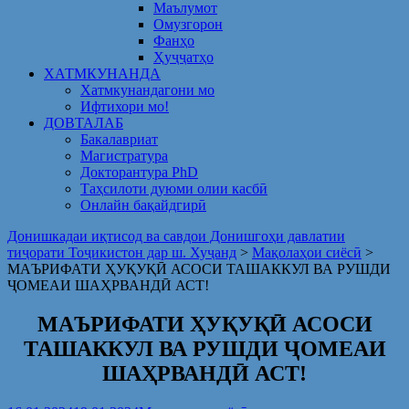
Маълумот
Омузгорон
Фанҳо
Ҳуҷҷатҳо
ХАТМКУНАНДА
Хатмкунандагони мо
Ифтихори мо!
ДОВТАЛАБ
Бакалавриат
Магистратура
Докторантура PhD
Таҳсилоти дуюми олии касбӣ
Онлайн бақайдгирӣ
Донишкадаи иқтисод ва савдои Донишгоҳи давлатии
тиҷорати Тоҷикистон дар ш. Хуҷанд
>
Мақолаҳои сиёсӣ
>
МАЪРИФАТИ ҲУҚУҚӢ АСОСИ ТАШАККУЛ ВА РУШДИ
ҶОМЕАИ ШАҲРВАНДӢ АСТ!
МАЪРИФАТИ ҲУҚУҚӢ АСОСИ
ТАШАККУЛ ВА РУШДИ ҶОМЕАИ
ШАҲРВАНДӢ АСТ!