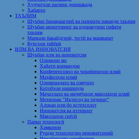
Ҳуҷҷатҳои расмии донишкада
Хабарҳо
ТАЪЛИМ
Шуъбаи банақшагирӣ ва назорати раванди таълим
Шуъбаи мониторинг ва идоракунии сифати
таълим
Маркази бақайдгирӣ, тестӣ ва машварат
Курсҳои тайёрӣ
ИЛМ ВА ИННОВАТСИЯ
Шуъбаи илм ва инноватсия
Олимони мо
Ҳайати кормандон
Конференсияҳо ва чорабиниҳои илмӣ
Маҳфилҳои илмӣ
Олимпиадаҳо ва озмунҳо
Китобҳои нашршуда
Маҷаллаҳо ва маҷмӯаҳои мақолаҳои илмӣ
Моҳвораи “Иқтисод ва тиҷорат”
Алоқаи илм бо истеҳсолот
Инноватсия ва ихтироот
Мақолаҳои сиёсӣ
Парки технологӣ
Ҳамкорон
Рушди технологию инноватсионӣ
Инкубатсияи соҳибкорон