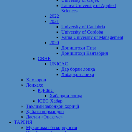
University of Osijek
Laurea University of Applied
Sciences
2022
2021
University of Cantabria
University of Cordoba
Varna University of Management
2020
Донишгоҳи Пиза
Донишгоҳи Кантабрия
CBHE
UNICAC
Дар бораи лоиҳа
Хабарҳои лоиҳа
Ҳамкорон
Лоихаҳо
IQEduU
Хабарҳои лоиҳа
ICEG Хабар
Таълими забонҳои хориҷӣ
Ҳайати кормандон
Дастаи «Энактус»
ТАРБИЯ
Муқовимат ба коррупсия