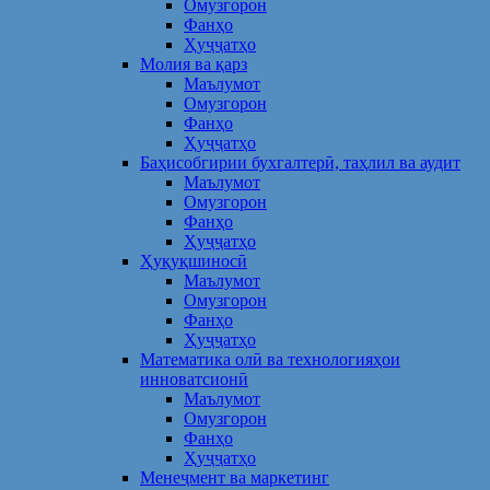
Омузгорон
Фанҳо
Ҳуҷҷатҳо
Молия ва қарз
Маълумот
Омузгорон
Фанҳо
Ҳуҷҷатҳо
Баҳисобгирии бухгалтерӣ, таҳлил ва аудит
Маълумот
Омузгорон
Фанҳо
Ҳуҷҷатҳо
Ҳуқуқшиносӣ
Маълумот
Омузгорон
Фанҳо
Ҳуҷҷатҳо
Математика олӣ ва технологияҳои
инноватсионӣ
Маълумот
Омузгорон
Фанҳо
Ҳуҷҷатҳо
Менеҷмент ва маркетинг