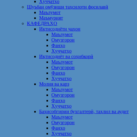
Ҳуҷҷатҳо
Шуъбаи омӯзиши таҳсилоти фосилавӣ
Маълумот
Маъмурият
КАФЕДРАҲО
Иқтисодиёти ҷаҳон
Маълумот
Омузгорон
Фанҳо
Ҳуҷҷатҳо
Иқтисодиёт ва соҳибкорӣ
Маълумот
Омузгорон
Фанҳо
Ҳуҷҷатҳо
Молия ва қарз
Маълумот
Омузгорон
Фанҳо
Ҳуҷҷатҳо
Баҳисобгирии бухгалтерӣ, таҳлил ва аудит
Маълумот
Омузгорон
Фанҳо
Ҳуҷҷатҳо