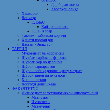
UNICAC
Дар бораи лоиҳа
Хабарҳои лоиҳа
Ҳамкорон
Лоихаҳо
IQEduU
Хабарҳои лоиҳа
ICEG Хабар
Таълими забонҳои хориҷӣ
Ҳайати кормандон
Дастаи «Энактус»
ТАРБИЯ
Муқовимат ба коррупсия
Шуъбаи тарбия ва фарҳанг
Шӯъбаи кор бо ҷавонон
Шўрои сарпарастон
Шўрои собиқадорони ҷангу меҳнат
Шӯрои занон ва духтарон
Бахши варзиш
Хобгоҳи донишкада
ФАКУЛТЕТҲО
Иқтисодиёт ва технологияҳои инноватсионӣ
Маълумот
Ихтисосҳо
Маъмурият