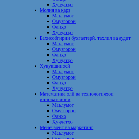
Ҳуҷҷатҳо
Молия ва қарз
Маълумот
Омузгорон
Фанҳо
Ҳуҷҷатҳо
Баҳисобгирии бухгалтерӣ, таҳлил ва аудит
Маълумот
Омузгорон
Фанҳо
Ҳуҷҷатҳо
Ҳуқуқшиносӣ
Маълумот
Омузгорон
Фанҳо
Ҳуҷҷатҳо
Математика олӣ ва технологияҳои
инноватсионӣ
Маълумот
Омузгорон
Фанҳо
Ҳуҷҷатҳо
Менеҷмент ва маркетинг
Маълумот
Омузгорон