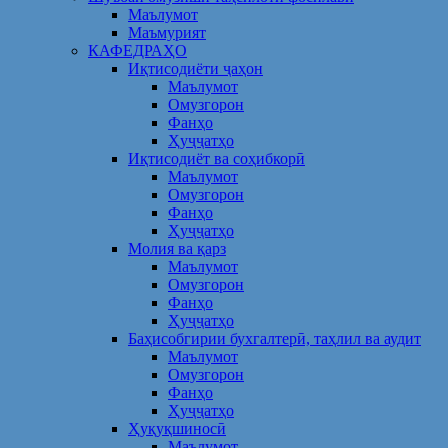
Маълумот
Маъмурият
КАФЕДРАҲО
Иқтисодиёти ҷаҳон
Маълумот
Омузгорон
Фанҳо
Ҳуҷҷатҳо
Иқтисодиёт ва соҳибкорӣ
Маълумот
Омузгорон
Фанҳо
Ҳуҷҷатҳо
Молия ва қарз
Маълумот
Омузгорон
Фанҳо
Ҳуҷҷатҳо
Баҳисобгирии бухгалтерӣ, таҳлил ва аудит
Маълумот
Омузгорон
Фанҳо
Ҳуҷҷатҳо
Ҳуқуқшиносӣ
Маълумот