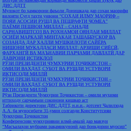
Вохўрӣ бо намояндаи корманди мақомоти ҳифзи ҳуқуқ дар
ДИС ДДТТ
Мулоқот бо ҳамкорони фаъоли Донишкада дар соҳаи маорифи
вилояти Суғд таҳти унвони “СОҲАИ ИЛМУ МАОРИФ –
ПОЯИ АСОСИИ РУШД ВА ПЕШРАФТИ ҶОМЕА”
ПАЁМИ ПЕШВОИ МИЛЛАТ – САНАДИ
САРНАВИШТСОЗ ВА РОҲНАМОИ ОЯНДАИ МИЛЛАТ
ОСИЁИ МАРКАЗӢ МИНТАҚАИ ТАШАББУСКОР ВА
СОЗАНДА ДАР ҲАЛЛИ МУШКИЛОТИ САЙЁРА
НИШОНИ МУҚАДДАСИ МИЛЛАТ: АРЗИШИ СИЁСӢ,
ФАРҲАНГӢ ВА МАЪНАВИИ ПАРЧАМИ ДАВЛАТӢ ДАР
ДАВРОНИ ИСТИҚЛОЛ
РӮЗИ ПРЕЗИДЕНТИ ҶУМҲУРИИ ТОҶИКИСТОН –
ОМИЛИ ВАҲДАТ, СУБОТ ВА РУШДИ УСТУВОРИ
ИҚТИСОДИ МИЛЛӢ
РӮЗИ ПРЕЗИДЕНТИ ҶУМҲУРИИ ТОҶИКИСТОН –
ОМИЛИ ВАҲДАТ, СУБОТ ВА РУШДИ УСТУВОРИ
ИҚТИСОДИ МИЛЛӢ
Рўзи Президенти Ҷумҳурии Тоҷикистон – омили муҳими
иттиҳоду сарҷамъии сокинони кишвар аст
Табрикоти директори ДИС ДДТТ, н.и.и., дотсент Ҷалилзода
А.А. ба муносибати 31-умин солгарди Конститутсияи
Ҷумҳурии Тоҷикистон
Конференсияи ҷумҳуриявии илмӣ-амалӣ дар мавзуи
“Масъалаҳои мубрами рақамикунонӣ дар бонкдории муосир”