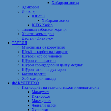
Хабарҳои лоиҳа
Ҳамкорон
Лоихаҳо
IQEduU
Хабарҳои лоиҳа
ICEG Хабар
Таълими забонҳои хориҷӣ
Ҳайати кормандон
Дастаи «Энактус»
ТАРБИЯ
Муқовимат ба коррупсия
Шуъбаи тарбия ва фарҳанг
Шӯъбаи кор бо ҷавонон
Шўрои сарпарастон
Шўрои собиқадорони ҷангу меҳнат
Шӯрои занон ва духтарон
Бахши варзиш
Хобгоҳи донишкада
ФАКУЛТЕТҲО
Иқтисодиёт ва технологияҳои инноватсионӣ
Маълумот
Ихтисосҳо
Маъмурият
Ҷадвали дарсӣ
Ҳуҷҷатҳо