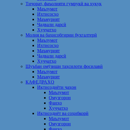
Тиҷорат, фаъолияти гумрукӣ ва ҳуқуқ
Маълумот
Ихтисосҳо
Маъмурият
Ҷадвали дарсӣ
Ҳуҷҷатҳо
Молия ва баҳисобгирии бухгалтерӣ
Маълумот
Ихтисосҳо
Маъмурият
Ҷадвали дарсӣ
Ҳуҷҷатҳо
Шуъбаи омӯзиши таҳсилоти фосилавӣ
Маълумот
Маъмурият
КАФЕДРАҲО
Иқтисодиёти ҷаҳон
Маълумот
Омузгорон
Фанҳо
Ҳуҷҷатҳо
Иқтисодиёт ва соҳибкорӣ
Маълумот
Омузгорон
Фанҳо