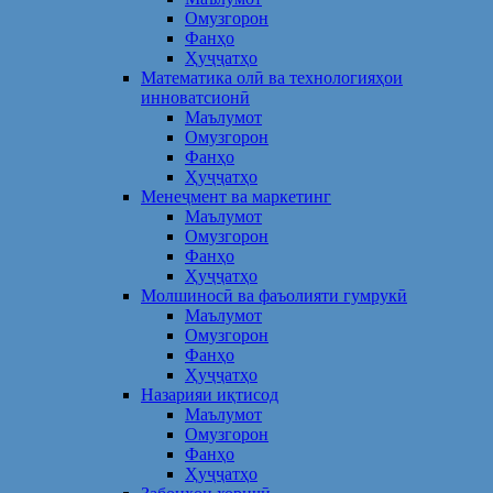
Омузгорон
Фанҳо
Ҳуҷҷатҳо
Математика олӣ ва технологияҳои
инноватсионӣ
Маълумот
Омузгорон
Фанҳо
Ҳуҷҷатҳо
Менеҷмент ва маркетинг
Маълумот
Омузгорон
Фанҳо
Ҳуҷҷатҳо
Молшиносӣ ва фаъолияти гумрукӣ
Маълумот
Омузгорон
Фанҳо
Ҳуҷҷатҳо
Назарияи иқтисод
Маълумот
Омузгорон
Фанҳо
Ҳуҷҷатҳо