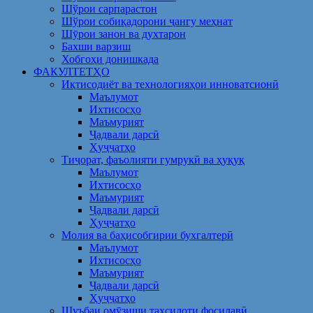
Шўрои сарпарастон
Шўрои собиқадорони ҷангу меҳнат
Шӯрои занон ва духтарон
Бахши варзиш
Хобгоҳи донишкада
ФАКУЛТЕТҲО
Иқтисодиёт ва технологияҳои инноватсионӣ
Маълумот
Ихтисосҳо
Маъмурият
Ҷадвали дарсӣ
Ҳуҷҷатҳо
Тиҷорат, фаъолияти гумрукӣ ва ҳуқуқ
Маълумот
Ихтисосҳо
Маъмурият
Ҷадвали дарсӣ
Ҳуҷҷатҳо
Молия ва баҳисобгирии бухгалтерӣ
Маълумот
Ихтисосҳо
Маъмурият
Ҷадвали дарсӣ
Ҳуҷҷатҳо
Шуъбаи омӯзиши таҳсилоти фосилавӣ