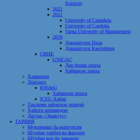
Sciences
2022
2021
University of Cantabria
University of Cordoba
Varna University of Management
2020
Донишгоҳи Пиза
Донишгоҳи Кантабрия
CBHE
UNICAC
Дар бораи лоиҳа
Хабарҳои лоиҳа
Ҳамкорон
Лоихаҳо
IQEduU
Хабарҳои лоиҳа
ICEG Хабар
Таълими забонҳои хориҷӣ
Ҳайати кормандон
Дастаи «Энактус»
ТАРБИЯ
Муқовимат ба коррупсия
Шуъбаи тарбия ва фарҳанг
Шӯъбаи кор бо ҷавонон