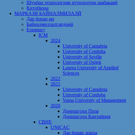
Шуъбаи технологияи иттилоотии шабакавӣ
Китобхона
МАРКАЗИ БАЙНАЛМИЛАЛӢ
Дар бораи мо
Байналмиллалгардонӣ
Erasmus+
ICM
2024
University of Cantabria
University of Cordoba
University of Seville
University of Osijek
Laurea University of Applied
Sciences
2022
2021
University of Cantabria
University of Cordoba
Varna University of Management
2020
Донишгоҳи Пиза
Донишгоҳи Кантабрия
CBHE
UNICAC
Дар бораи лоиҳа