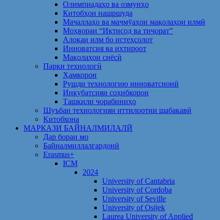
Олимпиадаҳо ва озмунҳо
Китобҳои нашршуда
Маҷаллаҳо ва маҷмӯаҳои мақолаҳои илмӣ
Моҳвораи “Иқтисод ва тиҷорат”
Алоқаи илм бо истеҳсолот
Инноватсия ва ихтироот
Мақолаҳои сиёсӣ
Парки технологӣ
Ҳамкорон
Рушди технологию инноватсионӣ
Инкубатсияи соҳибкорон
Ташкили чорабиниҳо
Шуъбаи технологияи иттилоотии шабакавӣ
Китобхона
МАРКАЗИ БАЙНАЛМИЛАЛӢ
Дар бораи мо
Байналмиллалгардонӣ
Erasmus+
ICM
2024
University of Cantabria
University of Cordoba
University of Seville
University of Osijek
Laurea University of Applied