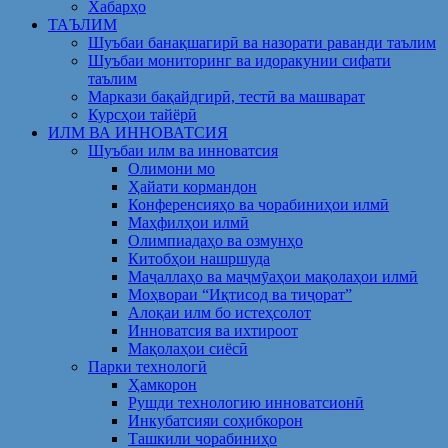
Хабарҳо
ТАЪЛИМ
Шуъбаи банақшагирӣ ва назорати раванди таълим
Шуъбаи мониторинг ва идоракунии сифати
таълим
Маркази бақайдгирӣ, тестӣ ва машварат
Курсҳои тайёрӣ
ИЛМ ВА ИННОВАТСИЯ
Шуъбаи илм ва инноватсия
Олимони мо
Ҳайати кормандон
Конференсияҳо ва чорабиниҳои илмӣ
Маҳфилҳои илмӣ
Олимпиадаҳо ва озмунҳо
Китобҳои нашршуда
Маҷаллаҳо ва маҷмӯаҳои мақолаҳои илмӣ
Моҳвораи “Иқтисод ва тиҷорат”
Алоқаи илм бо истеҳсолот
Инноватсия ва ихтироот
Мақолаҳои сиёсӣ
Парки технологӣ
Ҳамкорон
Рушди технологию инноватсионӣ
Инкубатсияи соҳибкорон
Ташкили чорабиниҳо