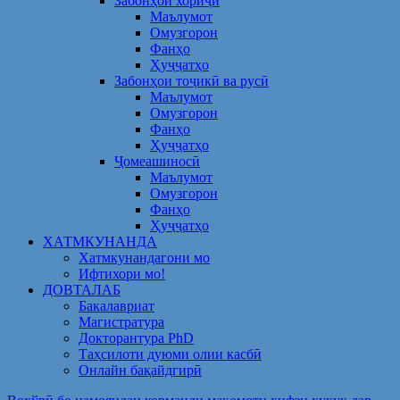
Забонҳои хориҷӣ
Маълумот
Омузгорон
Фанҳо
Ҳуҷҷатҳо
Забонҳои тоҷикӣ ва русӣ
Маълумот
Омузгорон
Фанҳо
Ҳуҷҷатҳо
Ҷомеашиносӣ
Маълумот
Омузгорон
Фанҳо
Ҳуҷҷатҳо
ХАТМКУНАНДА
Хатмкунандагони мо
Ифтихори мо!
ДОВТАЛАБ
Бакалавриат
Магистратура
Докторантура PhD
Таҳсилоти дуюми олии касбӣ
Онлайн бақайдгирӣ