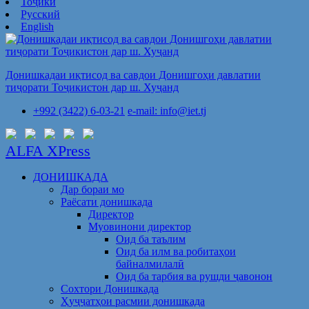
Тоҷикӣ
Русский
English
Донишкадаи иқтисод ва савдои Донишгоҳи давлатии
тиҷорати Тоҷикистон дар ш. Хуҷанд
+992 (3422) 6-03-21
e-mail: info@iet.tj
ALFA XPress
ДОНИШКАДА
Дар бораи мо
Раёсати донишкада
Директор
Муовинони директор
Оид ба таълим
Оид ба илм ва робитаҳои
байналмилалӣ
Оид ба тарбия ва рушди ҷавонон
Сохтори Донишкада
Ҳуҷҷатҳои расмии донишкада