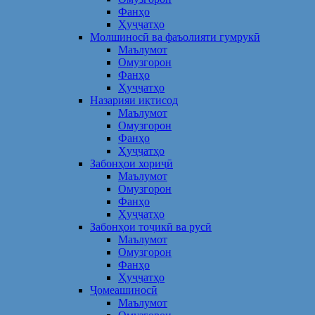
Фанҳо
Ҳуҷҷатҳо
Молшиносӣ ва фаъолияти гумрукӣ
Маълумот
Омузгорон
Фанҳо
Ҳуҷҷатҳо
Назарияи иқтисод
Маълумот
Омузгорон
Фанҳо
Ҳуҷҷатҳо
Забонҳои хориҷӣ
Маълумот
Омузгорон
Фанҳо
Ҳуҷҷатҳо
Забонҳои тоҷикӣ ва русӣ
Маълумот
Омузгорон
Фанҳо
Ҳуҷҷатҳо
Ҷомеашиносӣ
Маълумот