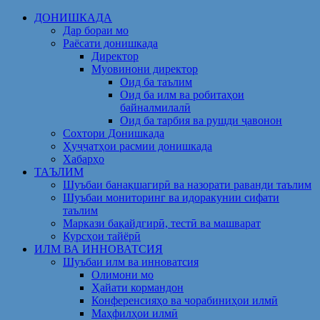
Skip
ДОНИШКАДА
to
Дар бораи мо
content
Раёсати донишкада
Директор
Муовинони директор
Оид ба таълим
Оид ба илм ва робитаҳои
байналмилалӣ
Оид ба тарбия ва рушди ҷавонон
Сохтори Донишкада
Ҳуҷҷатҳои расмии донишкада
Хабарҳо
ТАЪЛИМ
Шуъбаи банақшагирӣ ва назорати раванди таълим
Шуъбаи мониторинг ва идоракунии сифати
таълим
Маркази бақайдгирӣ, тестӣ ва машварат
Курсҳои тайёрӣ
ИЛМ ВА ИННОВАТСИЯ
Шуъбаи илм ва инноватсия
Олимони мо
Ҳайати кормандон
Конференсияҳо ва чорабиниҳои илмӣ
Маҳфилҳои илмӣ