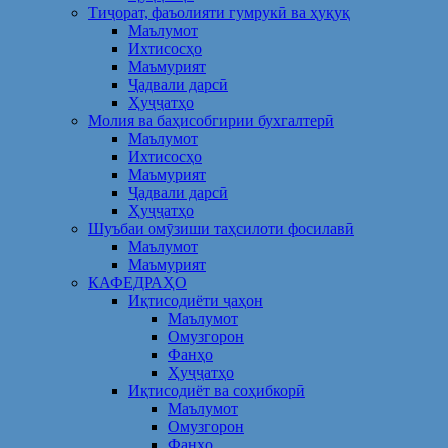
Тиҷорат, фаъолияти гумрукӣ ва ҳуқуқ
Маълумот
Ихтисосҳо
Маъмурият
Ҷадвали дарсӣ
Ҳуҷҷатҳо
Молия ва баҳисобгирии бухгалтерӣ
Маълумот
Ихтисосҳо
Маъмурият
Ҷадвали дарсӣ
Ҳуҷҷатҳо
Шуъбаи омӯзиши таҳсилоти фосилавӣ
Маълумот
Маъмурият
КАФЕДРАҲО
Иқтисодиёти ҷаҳон
Маълумот
Омузгорон
Фанҳо
Ҳуҷҷатҳо
Иқтисодиёт ва соҳибкорӣ
Маълумот
Омузгорон
Фанҳо