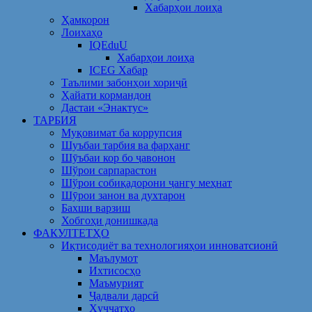
Хабарҳои лоиҳа
Ҳамкорон
Лоихаҳо
IQEduU
Хабарҳои лоиҳа
ICEG Хабар
Таълими забонҳои хориҷӣ
Ҳайати кормандон
Дастаи «Энактус»
ТАРБИЯ
Муқовимат ба коррупсия
Шуъбаи тарбия ва фарҳанг
Шӯъбаи кор бо ҷавонон
Шўрои сарпарастон
Шўрои собиқадорони ҷангу меҳнат
Шӯрои занон ва духтарон
Бахши варзиш
Хобгоҳи донишкада
ФАКУЛТЕТҲО
Иқтисодиёт ва технологияҳои инноватсионӣ
Маълумот
Ихтисосҳо
Маъмурият
Ҷадвали дарсӣ
Ҳуҷҷатҳо