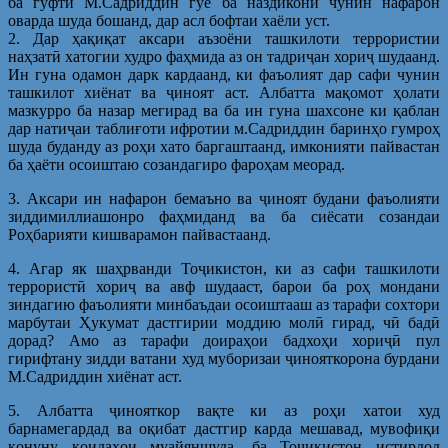
ба гуфти М.Садриддин гӯё ба наздикони чунин нафарон
оварда шуда бошанд, дар асл бофтаи хаёли уст.
2. Дар ҳақиқат аксари аъзоёни ташкилоти террористии
наҳзатӣ хатогии худро фаҳмида аз он тадриҷан хориҷ шудаанд.
Ин гуна одамон дарк кардаанд, ки фаъолият дар сафи чунин
ташкилот хиёнат ва ҷиноят аст. Албатта мақомот ҳолати
мазкурро ба назар мегирад ва ба ин гуна шахсоне ки қаблан
дар натиҷаи таблиғоти ифротии м.Садриддин баринҳо гумроҳ
шуда буданду аз роҳи хато баргаштаанд, имконияти пайвастан
ба ҳаёти осоиштаю созандагиро фароҳам меорад.
3. Аксари ин нафарон бемаъно ва ҷиноят будани фаъолияти
зиддимиллиашонро фаҳмиданд ва ба сиёсати созандаи
Роҳбарияти кишварамон пайвастаанд.
4. Агар як шаҳрванди Тоҷикистон, ки аз сафи ташкилоти
террористӣ хориҷ ва авф шудааст, барои ба роҳ мондани
зиндагию фаъолияти минбаъдаи осоиштааш аз тарафи сохтори
марбутаи Ҳукумат дастгирии моддию молӣ гирад, чӣ бадӣ
дорад? Амо аз тарафи доираҳои бадхоҳи хориҷӣ пул
гирифтану зидди ватани худ муборизаи ҷинояткорона бурдани
М.Садриддин хиёнат аст.
5. Албатта ҷинояткор вақте ки аз роҳи хатои худ
барнамегардад ва оқибат дастгир карда мешавад, мувофиқи
қонуну қоидаҳои муайяншуда, ба Тоҷикистон истирдод