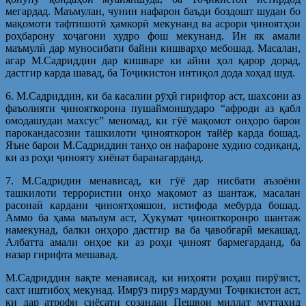
мегардад. Маъмулан, чунин нафарон баъди боздошт шудан бо
мақомоти тафтишотӣ ҳамкорӣ мекунанд ва асрори ҷиноятҳои
роҳбарону хоҷагони худро фош мекунанд. Ин як амали
маъмулӣ дар муносибати байни кишварҳо мебошад. Масалан,
агар М.Садриддин дар кишваре ки айни ҳол қарор дорад,
дастгир карда шавад, ба Тоҷикистон интиқол дода хоҳад шуд.
6. М.Садриддин, ки ба касалии рӯҳӣ гирифтор аст, шахсони аз
фаъолияти ҷинояткорона пушаймоншударо “афроди аз қабл
омодашудаи махсус” меномад, ки гӯё мақомот онҳоро барои
парокандасозии ташкилоти ҷинояткорон тайёр карда бошад.
Яъне барои М.Садриддин танҳо он нафароне худию содиқанд,
ки аз роҳи ҷинояту хиёнат баранагарданд.
7. М.Садридин менависад, ки гӯё дар нисбати аъзоёни
ташкилоти террористии онҳо мақомот аз шантаж, масалан
расонаӣ кардани ҷиноятҳояшон, истифода мебурда бошад.
Аммо ба ҳама маълум аст, Ҳукумат ҷинояткоронро шантаж
намекунад, балки онҳоро дастгир ва ба ҷавобгарӣ мекашад.
Албатта амали онҳое ки аз роҳи ҷиноят бармегарданд, ба
назар гирифта мешавад.
М.Садриддин вақте менависад, ки ниҳояти роҳаш пирӯзист,
сахт иштибоҳ мекунад. Имрӯз пирӯз мардуми Тоҷикистон аст,
ки дар атрофи сиёсати созандаи Пешвои миллат муттаҳид