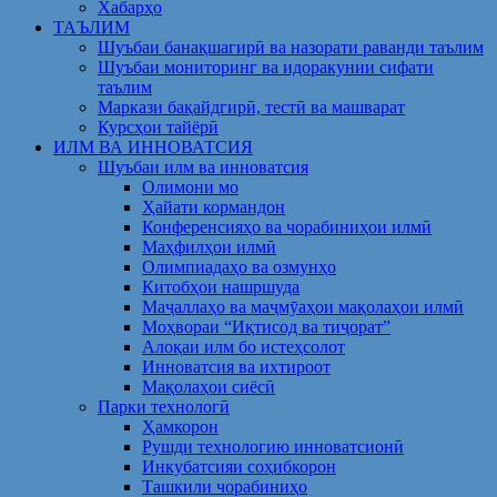
Хабарҳо
ТАЪЛИМ
Шуъбаи банақшагирӣ ва назорати раванди таълим
Шуъбаи мониторинг ва идоракунии сифати
таълим
Маркази бақайдгирӣ, тестӣ ва машварат
Курсҳои тайёрӣ
ИЛМ ВА ИННОВАТСИЯ
Шуъбаи илм ва инноватсия
Олимони мо
Ҳайати кормандон
Конференсияҳо ва чорабиниҳои илмӣ
Маҳфилҳои илмӣ
Олимпиадаҳо ва озмунҳо
Китобҳои нашршуда
Маҷаллаҳо ва маҷмӯаҳои мақолаҳои илмӣ
Моҳвораи “Иқтисод ва тиҷорат”
Алоқаи илм бо истеҳсолот
Инноватсия ва ихтироот
Мақолаҳои сиёсӣ
Парки технологӣ
Ҳамкорон
Рушди технологию инноватсионӣ
Инкубатсияи соҳибкорон
Ташкили чорабиниҳо