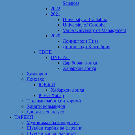
Sciences
2022
2021
University of Cantabria
University of Cordoba
Varna University of Management
2020
Донишгоҳи Пиза
Донишгоҳи Кантабрия
CBHE
UNICAC
Дар бораи лоиҳа
Хабарҳои лоиҳа
Ҳамкорон
Лоихаҳо
IQEduU
Хабарҳои лоиҳа
ICEG Хабар
Таълими забонҳои хориҷӣ
Ҳайати кормандон
Дастаи «Энактус»
ТАРБИЯ
Муқовимат ба коррупсия
Шуъбаи тарбия ва фарҳанг
Шӯъбаи кор бо ҷавонон