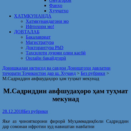
Омузгорон
Фанҳо
Ҳуҷҷатҳо
ХАТМКУНАНДА
Хатмкунандагони мо
Ифтихори мо!
ДОВТАЛАБ
Бакалавриат
Магистратура
Докторантура PhD
Таҳсилоти дуюми олии касбӣ
Онлайн бақайдгирӣ
Донишкадаи иқтисод ва савдои Донишгоҳи давлатии
тиҷорати Тоҷикистон дар ш. Хуҷанд
>
Без рубрики
>
М.Садриддин авфшудаҳоро ҳам туҳмат мекунад
М.Садриддин авфшудаҳоро ҳам туҳмат
мекунад
28.12.2018
Без рубрики
Яке аз ҷинояткорони фирорӣ Муҳаммадиқболи Садриддин
дар сомонаи ифротии худ навиштаи навбатии