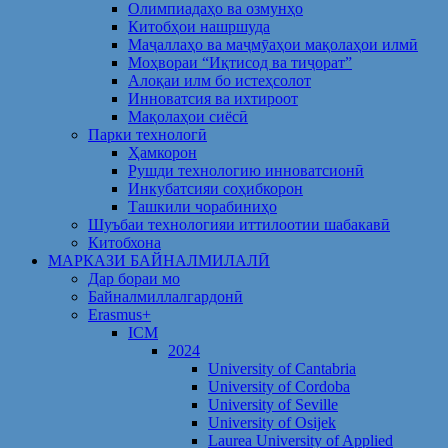
Олимпиадаҳо ва озмунҳо
Китобҳои нашршуда
Маҷаллаҳо ва маҷмӯаҳои мақолаҳои илмӣ
Моҳвораи “Иқтисод ва тиҷорат”
Алоқаи илм бо истеҳсолот
Инноватсия ва ихтироот
Мақолаҳои сиёсӣ
Парки технологӣ
Ҳамкорон
Рушди технологию инноватсионӣ
Инкубатсияи соҳибкорон
Ташкили чорабиниҳо
Шуъбаи технологияи иттилоотии шабакавӣ
Китобхона
МАРКАЗИ БАЙНАЛМИЛАЛӢ
Дар бораи мо
Байналмиллалгардонӣ
Erasmus+
ICM
2024
University of Cantabria
University of Cordoba
University of Seville
University of Osijek
Laurea University of Applied