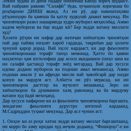
Лекин худаш аз дини падару бобоёнаш кайҳо хориҷ шудааст.
Вай пайрави равияи “Салафӣ” буда, хуҷаинҳои хориҷиаш бо
роҳбарони ДИИШ яканд. Аз ин рӯ, дар навиштаҳояш
рӯҳониҳоро ба ҳамеша ба қатлу худкушӣ даъват мекунад. Ин
ҷинояткори разил нашармида худро мубориз меҳисобад. Аммо
кадом мубориза ва бар зидди кӣ? Бар зидди ватану миллати
худ?
Ҳолати рӯҳии ин нафар дар натиҷаи хиёнатҳою ҷиноятҳои
пай дар пайяш ниҳоят хароб гардида, тақрибан дар ҳолати
ҷунунӣ қарор дорад. Вай эҳсос кардааст, ки дар фаъолияти
ҷинояткоронааш торафт танҳо мемонад. Ҳатто бо ҳамин
наҳзатиҳо ҳам ихтилофаш дар асоси ақидаашон (онҳо шиа ва
ин салафӣ ҳастанд) торафт зиёд мегардад. Вай дар хусуси
идома додани мубориза ва подоши амал менависад. Аммо
подоши амали ӯ ва афроди мисли вай ҷавобгарӣ дар назди
қонун ва мардум аст. Албатта он рӯз мерасад, ки ин
ҷинояткорон дастгир ва муҷозот мешаванд. Зеро ин
хиёнаткорон ба душмании халқ равонанд ва ба мардуму
ватани худ бадӣ мехоҳанд.
Дар хусуси нафароне ки аз фаъолияти ҷинояткорона баргашта,
зиндагию фаъолияти дурустро интихоб кардаанд,
М.Садриддин туҳмат мекунад. Дар асл чунин аст:
1. Онҳое ки аз роҳи хатои зидди ватану миллат баргаштаанд,
ин корро бо азму иродаи худ анҷом додаанд. “Фишорҳо”-е ки