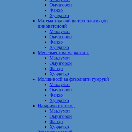
Омузгорон
Фанҳо
Ҳуҷҷатҳо
Математика олӣ ва технологияҳои
инноватсионӣ
Маълумот
Омузгорон
Фанҳо
Ҳуҷҷатҳо
Менеҷмент ва маркетинг
Маълумот
Омузгорон
Фанҳо
Ҳуҷҷатҳо
Молшиносӣ ва фаъолияти гумрукӣ
Маълумот
Омузгорон
Фанҳо
Ҳуҷҷатҳо
Назарияи иқтисод
Маълумот
Омузгорон
Фанҳо
Ҳуҷҷатҳо