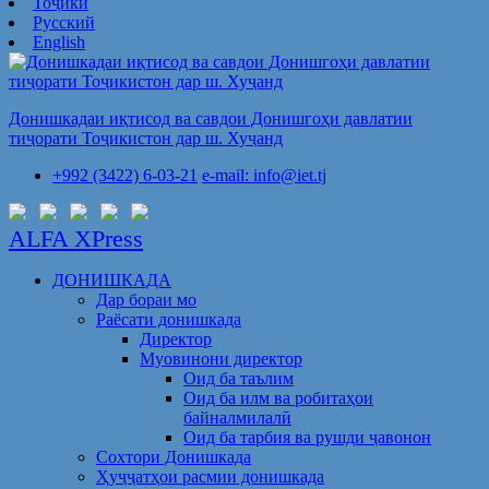
Тоҷикӣ
Русский
English
Донишкадаи иқтисод ва савдои Донишгоҳи давлатии
тиҷорати Тоҷикистон дар ш. Хуҷанд
+992 (3422) 6-03-21
e-mail: info@iet.tj
ALFA XPress
ДОНИШКАДА
Дар бораи мо
Раёсати донишкада
Директор
Муовинони директор
Оид ба таълим
Оид ба илм ва робитаҳои
байналмилалӣ
Оид ба тарбия ва рушди ҷавонон
Сохтори Донишкада
Ҳуҷҷатҳои расмии донишкада