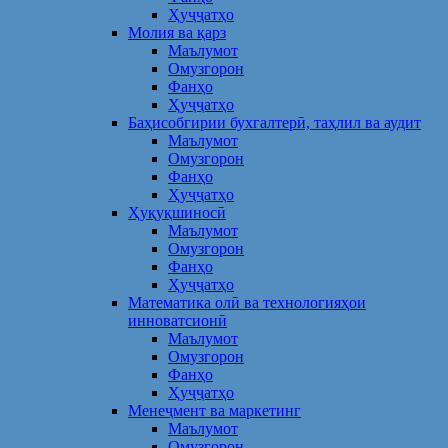
Ҳуҷҷатҳо
Молия ва қарз
Маълумот
Омузгорон
Фанҳо
Ҳуҷҷатҳо
Баҳисобгирии бухгалтерӣ, таҳлил ва аудит
Маълумот
Омузгорон
Фанҳо
Ҳуҷҷатҳо
Ҳуқуқшиносӣ
Маълумот
Омузгорон
Фанҳо
Ҳуҷҷатҳо
Математика олӣ ва технологияҳои
инноватсионӣ
Маълумот
Омузгорон
Фанҳо
Ҳуҷҷатҳо
Менеҷмент ва маркетинг
Маълумот
Омузгорон