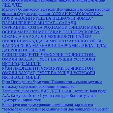
Вохўрӣ бо намояндаи корманди мақомоти ҳифзи ҳуқуқ дар
ДИС ДДТТ
Мулоқот бо ҳамкорони фаъоли Донишкада дар соҳаи маорифи
вилояти Суғд таҳти унвони “СОҲАИ ИЛМУ МАОРИФ –
ПОЯИ АСОСИИ РУШД ВА ПЕШРАФТИ ҶОМЕА”
ПАЁМИ ПЕШВОИ МИЛЛАТ – САНАДИ
САРНАВИШТСОЗ ВА РОҲНАМОИ ОЯНДАИ МИЛЛАТ
ОСИЁИ МАРКАЗӢ МИНТАҚАИ ТАШАББУСКОР ВА
СОЗАНДА ДАР ҲАЛЛИ МУШКИЛОТИ САЙЁРА
НИШОНИ МУҚАДДАСИ МИЛЛАТ: АРЗИШИ СИЁСӢ,
ФАРҲАНГӢ ВА МАЪНАВИИ ПАРЧАМИ ДАВЛАТӢ ДАР
ДАВРОНИ ИСТИҚЛОЛ
РӮЗИ ПРЕЗИДЕНТИ ҶУМҲУРИИ ТОҶИКИСТОН –
ОМИЛИ ВАҲДАТ, СУБОТ ВА РУШДИ УСТУВОРИ
ИҚТИСОДИ МИЛЛӢ
РӮЗИ ПРЕЗИДЕНТИ ҶУМҲУРИИ ТОҶИКИСТОН –
ОМИЛИ ВАҲДАТ, СУБОТ ВА РУШДИ УСТУВОРИ
ИҚТИСОДИ МИЛЛӢ
Рўзи Президенти Ҷумҳурии Тоҷикистон – омили муҳими
иттиҳоду сарҷамъии сокинони кишвар аст
Табрикоти директори ДИС ДДТТ, н.и.и., дотсент Ҷалилзода
А.А. ба муносибати 31-умин солгарди Конститутсияи
Ҷумҳурии Тоҷикистон
Конференсияи ҷумҳуриявии илмӣ-амалӣ дар мавзуи
“Масъалаҳои мубрами рақамикунонӣ дар бонкдории муосир”