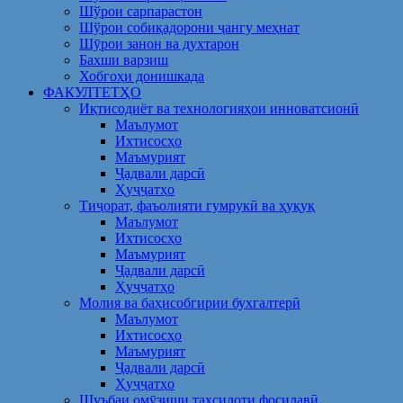
Шўрои сарпарастон
Шўрои собиқадорони ҷангу меҳнат
Шӯрои занон ва духтарон
Бахши варзиш
Хобгоҳи донишкада
ФАКУЛТЕТҲО
Иқтисодиёт ва технологияҳои инноватсионӣ
Маълумот
Ихтисосҳо
Маъмурият
Ҷадвали дарсӣ
Ҳуҷҷатҳо
Тиҷорат, фаъолияти гумрукӣ ва ҳуқуқ
Маълумот
Ихтисосҳо
Маъмурият
Ҷадвали дарсӣ
Ҳуҷҷатҳо
Молия ва баҳисобгирии бухгалтерӣ
Маълумот
Ихтисосҳо
Маъмурият
Ҷадвали дарсӣ
Ҳуҷҷатҳо
Шуъбаи омӯзиши таҳсилоти фосилавӣ