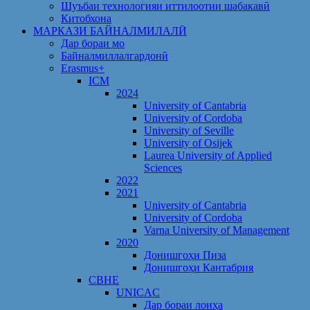
Шуъбаи технологияи иттилоотии шабакавӣ
Китобхона
МАРКАЗИ БАЙНАЛМИЛАЛӢ
Дар бораи мо
Байналмиллалгардонӣ
Erasmus+
ICM
2024
University of Cantabria
University of Cordoba
University of Seville
University of Osijek
Laurea University of Applied
Sciences
2022
2021
University of Cantabria
University of Cordoba
Varna University of Management
2020
Донишгоҳи Пиза
Донишгоҳи Кантабрия
CBHE
UNICAC
Дар бораи лоиҳа