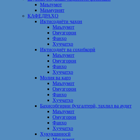
Маълумот
Маъмурият
КАФЕДРАҲО
Иқтисодиёти ҷаҳон
Маълумот
Омузгорон
Фанҳо
Ҳуҷҷатҳо
Иқтисодиёт ва соҳибкорӣ
Маълумот
Омузгорон
Фанҳо
Ҳуҷҷатҳо
Молия ва қарз
Маълумот
Омузгорон
Фанҳо
Ҳуҷҷатҳо
Баҳисобгирии бухгалтерӣ, таҳлил ва аудит
Маълумот
Омузгорон
Фанҳо
Ҳуҷҷатҳо
Ҳуқуқшиносӣ
Маълумот