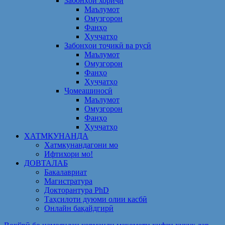
Забонҳои хориҷӣ
Маълумот
Омузгорон
Фанҳо
Ҳуҷҷатҳо
Забонҳои тоҷикӣ ва русӣ
Маълумот
Омузгорон
Фанҳо
Ҳуҷҷатҳо
Ҷомеашиносӣ
Маълумот
Омузгорон
Фанҳо
Ҳуҷҷатҳо
ХАТМКУНАНДА
Хатмкунандагони мо
Ифтихори мо!
ДОВТАЛАБ
Бакалавриат
Магистратура
Докторантура PhD
Таҳсилоти дуюми олии касбӣ
Онлайн бақайдгирӣ