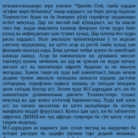
иғвоангезонаашро зери унвони “Ҷаноби Олӣ, тавба кардам
лутфан маро бубахшед” нашр кардааст, ки бори дигар бадхоҳи
Тоҷикистон будан ва бе бемории рӯҳӣ гирифтор шуданашро
исбот мекунад. Дар ин матлаб вай кӯшидааст, ки ба шакли
танз бар зидди мақомоти кишвар фикрҳои пучи худро баён
кунад ва авфшудаҳоро ҳам туҳмат кунад. Дар натиҷа боз худро
расво кардааст. Вале амалаҳои ҷинояткоронаи ӯ то андозае
сангину мудҳишанд, ки ҳатто агар аз ростӣ тавба кунад ҳам
фоидааш нахоҳад кард. Бояд ҳатман тибқи қонун ба ҷавобгарӣ
кашида шавад. Агар ба навиштаҳои ин душмани миллат
таваҷҷуҳ кунем, мебинем, ки ҳар як ҷумлаи он зидди ватану
миллат аст ва ҷинояткори ифротӣ буданаш аз он маълум
мегардад. Ҳамон тавре ки худи вай навиштааст, баъди анҷом
додани чунин амалҳои палидона шикаста шудани дастони
сиёҳкораш, гирифтани нафаси шумаш, аз тапидан мондани
дили сиёҳаш беҳтар аст. Золим худи М.Садриддин аст, ки бо
навиштаҳои душманонааш давлати Тоҷикистонро туҳмат
мекунад ва дар ҷомеа ихтилоф бармеангезад. Худи вай хоин
аст, ки ватану миллаташ ва ҳатто мазҳабашро ба хотири
манфиати моддӣ фурухтааст. Қотил ҳам ҳаст, ки бо таблиғоти
ифротии ДИИШ-ии худ афроди гумроҳро ба сӯи қатлу ғорат
таҳрик медиҳад.
М.Садриддин аз шариату дин сухан мегуяд ва мардумро ба
хотири расидан ба ҳадафи шумаш тарс доданӣ мешавад.