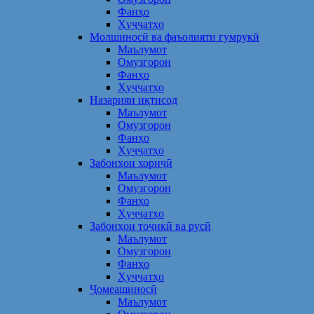
Фанҳо
Ҳуҷҷатҳо
Молшиносӣ ва фаъолияти гумрукӣ
Маълумот
Омузгорон
Фанҳо
Ҳуҷҷатҳо
Назарияи иқтисод
Маълумот
Омузгорон
Фанҳо
Ҳуҷҷатҳо
Забонҳои хориҷӣ
Маълумот
Омузгорон
Фанҳо
Ҳуҷҷатҳо
Забонҳои тоҷикӣ ва русӣ
Маълумот
Омузгорон
Фанҳо
Ҳуҷҷатҳо
Ҷомеашиносӣ
Маълумот