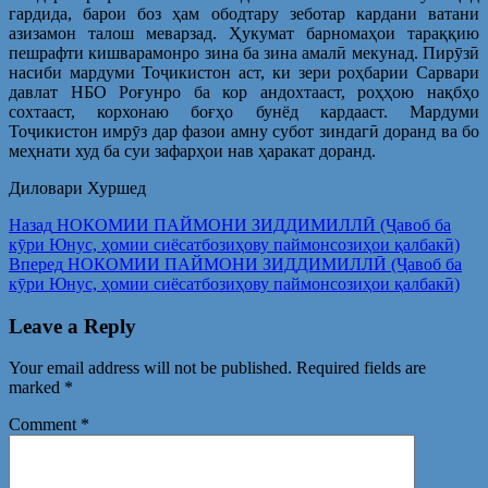
гардида, барои боз ҳам ободтару зеботар кардани ватани
азизамон талош меварзад. Ҳукумат барномаҳои тараққию
пешрафти кишварамонро зина ба зина амалӣ мекунад. Пирӯзӣ
насиби мардуми Тоҷикистон аст, ки зери роҳбарии Сарвари
давлат НБО Роғунро ба кор андохтааст, роҳҳою нақбҳо
сохтааст, корхонаю боғҳо бунёд кардааст. Мардуми
Тоҷикистон имрӯз дар фазои амну субот зиндагӣ доранд ва бо
меҳнати худ ба суи зафарҳои нав ҳаракат доранд.
Диловари Хуршед
Post
Предыдущая
Назад
НОКОМИИ ПАЙМОНИ ЗИДДИМИЛЛӢ (Ҷавоб ба
запись:
кӯри Юнус, ҳомии сиёсатбозиҳову паймонсозиҳои қалбакӣ)
navigation
Следующая
Вперед
НОКОМИИ ПАЙМОНИ ЗИДДИМИЛЛӢ (Ҷавоб ба
запись:
кӯри Юнус, ҳомии сиёсатбозиҳову паймонсозиҳои қалбакӣ)
Leave a Reply
Your email address will not be published.
Required fields are
marked
*
Comment
*