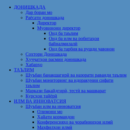
Skip
ДОНИШКАДА
to
Дар бораи мо
content
Раёсати донишкада
Директор
Муовинони директор
Оид ба таълим
Оид ба илм ва робитаҳои
байналмилалӣ
Оид ба тарбия ва рушди ҷавонон
Сохтори Донишкада
Ҳуҷҷатҳои расмии донишкада
Хабарҳо
ТАЪЛИМ
Шуъбаи банақшагирӣ ва назорати раванди таълим
Шуъбаи мониторинг ва идоракунии сифати
таълим
Маркази бақайдгирӣ, тестӣ ва машварат
Курсҳои тайёрӣ
ИЛМ ВА ИННОВАТСИЯ
Шуъбаи илм ва инноватсия
Олимони мо
Ҳайати кормандон
Конференсияҳо ва чорабиниҳои илмӣ
Маҳфилҳои илмӣ