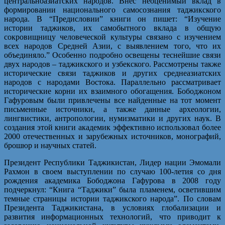
центральноазиатских народов. Внёс неоценимый вклад в
формировании национального самосознания таджикского
народа. В “Предисловии” книги он пишет: “Изучение
истории таджиков, их самобытного вклада в общую
сокровищницу человеческой культуры связано с изучением
всех народов Средней Азии, с выявлением того, что их
объединяло.” Особенно подробно освещены теснейшие связи
двух народов – таджикского и узбекского. Рассмотрены также
исторические связи таджиков и других среднеазиатских
народов с народами Востока. Параллельно рассматривает
исторические корни их взаимного обогащения. Бободжоном
Гафуровым были привлечены все найденные на тот момент
письменные источники, а также данные археологии,
лингвистики, антропологии, нумизматики и других наук. В
создания этой книги академик эффективно использовал более
2000 отечественных и зарубежных источников, монографий,
брошюр и научных статей.
Президент Республики Таджикистан, Лидер нации Эмомали
Рахмон в своем выступлении по случаю 100-летия со дня
рождения академика Бободжона Гафурова в 2008 году
подчеркнул: “Книга “Таджики” была пламенем, осветившим
темные страницы истории таджикского народа”. По словам
Президента Таджикистана, в условиях глобализации и
развития информационных технологий, что приводит к