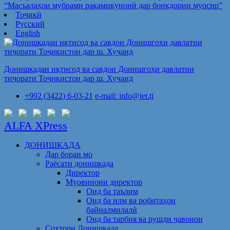
“Масъалаҳои мубрами рақамикунонӣ дар бонкдории муосир”
Тоҷикӣ
Русский
English
Донишкадаи иқтисод ва савдои Донишгоҳи давлатии
тиҷорати Тоҷикистон дар ш. Хуҷанд
+992 (3422) 6-03-21
e-mail: info@iet.tj
ALFA XPress
ДОНИШКАДА
Дар бораи мо
Раёсати донишкада
Директор
Муовинони директор
Оид ба таълим
Оид ба илм ва робитаҳои
байналмилалӣ
Оид ба тарбия ва рушди ҷавонон
Сохтори Донишкада