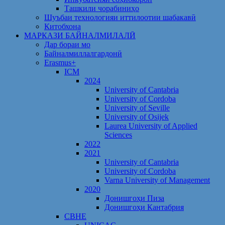
Ташкили чорабиниҳо
Шуъбаи технологияи иттилоотии шабакавӣ
Китобхона
МАРКАЗИ БАЙНАЛМИЛАЛӢ
Дар бораи мо
Байналмиллалгардонӣ
Erasmus+
ICM
2024
University of Cantabria
University of Cordoba
University of Seville
University of Osijek
Laurea University of Applied
Sciences
2022
2021
University of Cantabria
University of Cordoba
Varna University of Management
2020
Донишгоҳи Пиза
Донишгоҳи Кантабрия
CBHE