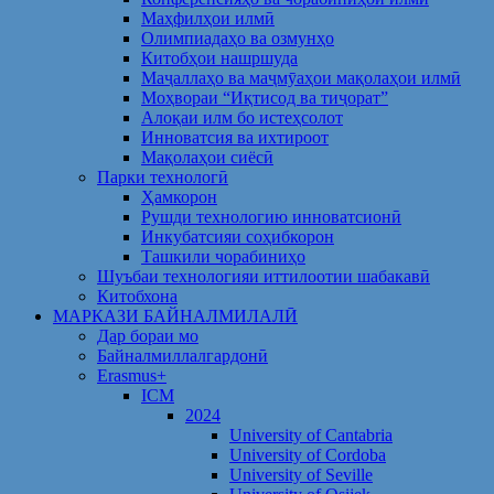
Маҳфилҳои илмӣ
Олимпиадаҳо ва озмунҳо
Китобҳои нашршуда
Маҷаллаҳо ва маҷмӯаҳои мақолаҳои илмӣ
Моҳвораи “Иқтисод ва тиҷорат”
Алоқаи илм бо истеҳсолот
Инноватсия ва ихтироот
Мақолаҳои сиёсӣ
Парки технологӣ
Ҳамкорон
Рушди технологию инноватсионӣ
Инкубатсияи соҳибкорон
Ташкили чорабиниҳо
Шуъбаи технологияи иттилоотии шабакавӣ
Китобхона
МАРКАЗИ БАЙНАЛМИЛАЛӢ
Дар бораи мо
Байналмиллалгардонӣ
Erasmus+
ICM
2024
University of Cantabria
University of Cordoba
University of Seville