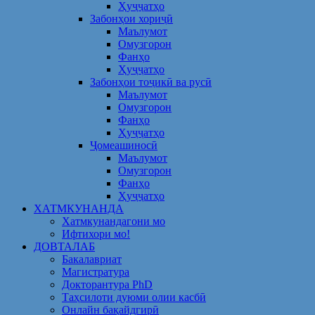
Ҳуҷҷатҳо
Забонҳои хориҷӣ
Маълумот
Омузгорон
Фанҳо
Ҳуҷҷатҳо
Забонҳои тоҷикӣ ва русӣ
Маълумот
Омузгорон
Фанҳо
Ҳуҷҷатҳо
Ҷомеашиносӣ
Маълумот
Омузгорон
Фанҳо
Ҳуҷҷатҳо
ХАТМКУНАНДА
Хатмкунандагони мо
Ифтихори мо!
ДОВТАЛАБ
Бакалавриат
Магистратура
Докторантура PhD
Таҳсилоти дуюми олии касбӣ
Онлайн бақайдгирӣ