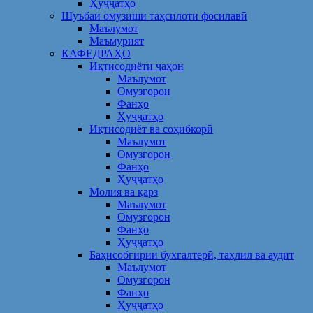
Ҳуҷҷатҳо
Шуъбаи омӯзиши таҳсилоти фосилавӣ
Маълумот
Маъмурият
КАФЕДРАҲО
Иқтисодиёти ҷаҳон
Маълумот
Омузгорон
Фанҳо
Ҳуҷҷатҳо
Иқтисодиёт ва соҳибкорӣ
Маълумот
Омузгорон
Фанҳо
Ҳуҷҷатҳо
Молия ва қарз
Маълумот
Омузгорон
Фанҳо
Ҳуҷҷатҳо
Баҳисобгирии бухгалтерӣ, таҳлил ва аудит
Маълумот
Омузгорон
Фанҳо
Ҳуҷҷатҳо