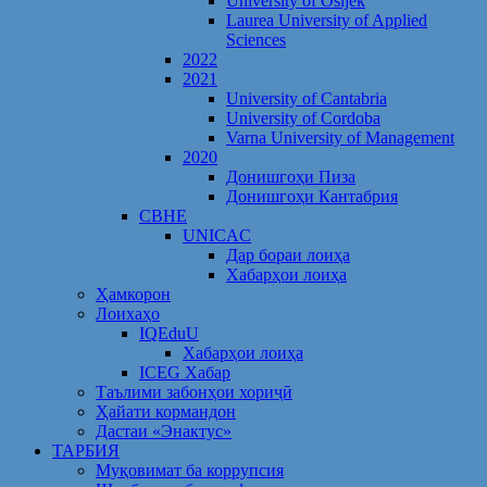
University of Osijek
Laurea University of Applied
Sciences
2022
2021
University of Cantabria
University of Cordoba
Varna University of Management
2020
Донишгоҳи Пиза
Донишгоҳи Кантабрия
CBHE
UNICAC
Дар бораи лоиҳа
Хабарҳои лоиҳа
Ҳамкорон
Лоихаҳо
IQEduU
Хабарҳои лоиҳа
ICEG Хабар
Таълими забонҳои хориҷӣ
Ҳайати кормандон
Дастаи «Энактус»
ТАРБИЯ
Муқовимат ба коррупсия