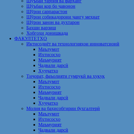
Шуъбаи тарбия ва фарҳанг
Шӯъбаи кор бо ҷавонон
Шўрои сарпарастон
Шўрои собиқадорони ҷангу меҳнат
Шӯрои занон ва духтарон
Бахши варзиш
Хобгоҳи донишкада
ФАКУЛТЕТҲО
Иқтисодиёт ва технологияҳои инноватсионӣ
Маълумот
Ихтисосҳо
Маъмурият
Ҷадвали дарсӣ
Ҳуҷҷатҳо
Тиҷорат, фаъолияти гумрукӣ ва ҳуқуқ
Маълумот
Ихтисосҳо
Маъмурият
Ҷадвали дарсӣ
Ҳуҷҷатҳо
Молия ва баҳисобгирии бухгалтерӣ
Маълумот
Ихтисосҳо
Маъмурият
Ҷадвали дарсӣ