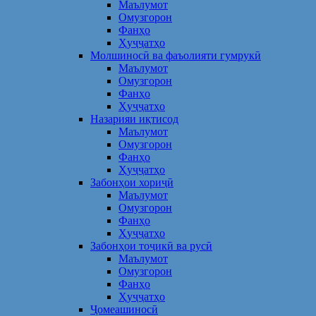
Маълумот
Омузгорон
Фанҳо
Ҳуҷҷатҳо
Молшиносӣ ва фаъолияти гумрукӣ
Маълумот
Омузгорон
Фанҳо
Ҳуҷҷатҳо
Назарияи иқтисод
Маълумот
Омузгорон
Фанҳо
Ҳуҷҷатҳо
Забонҳои хориҷӣ
Маълумот
Омузгорон
Фанҳо
Ҳуҷҷатҳо
Забонҳои тоҷикӣ ва русӣ
Маълумот
Омузгорон
Фанҳо
Ҳуҷҷатҳо
Ҷомеашиносӣ