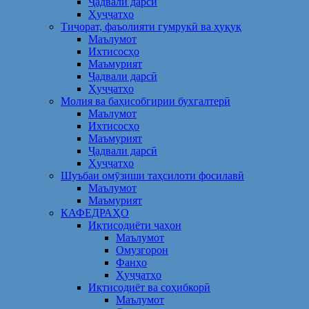
Ҷадвали дарсӣ
Ҳуҷҷатҳо
Тиҷорат, фаъолияти гумрукӣ ва ҳуқуқ
Маълумот
Ихтисосҳо
Маъмурият
Ҷадвали дарсӣ
Ҳуҷҷатҳо
Молия ва баҳисобгирии бухгалтерӣ
Маълумот
Ихтисосҳо
Маъмурият
Ҷадвали дарсӣ
Ҳуҷҷатҳо
Шуъбаи омӯзиши таҳсилоти фосилавӣ
Маълумот
Маъмурият
КАФЕДРАҲО
Иқтисодиёти ҷаҳон
Маълумот
Омузгорон
Фанҳо
Ҳуҷҷатҳо
Иқтисодиёт ва соҳибкорӣ
Маълумот