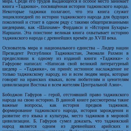
мира. Среди его трудов выдающееся и особое место занимает
книга «Таджики», посвящённая истории таджикского народа.
Некоторые таджики полагают, что эта книга служит
энциклопедией по истории таджикского народа для будущих
поколений и стоит в одном ряду с такими общепризнанными
шедеврами, как «Шахнаме» Фирдавси и «История Бухары»
Наршахи. Эта поистине великая книга охватывает историю
таджикского народа с древнейших времён до XVIII века.
Основатель мира и национального единства – Лидер нации
Президент Республики Таджикистан, Эмомали Рахмон в
предисловии к одному из изданий книги «Таджики» о
Гафурове написал: «Написав свой великий литературный
шедевр – «Таджики», он принёс истинное наслаждение не
только таджикскому народу, но и всем людям мира, которые
говорят на иранских языках, всем любителям и ценителям
цивилизации Востока и всем жителям Центральной Азии».
Бободжон Гафуров – герой, отстоявший право таджикского
народа на свою историю. В данной книге рассмотрены такие
важные вопросы, как история предков таджиков,
формирование таджикского народа, история зарождения и
развитие его языка и культуры, место таджиков в мировой
цивилизации. Б. Гафуров сумел доказать, что таджикский
народ является одним из древнейших арийских и