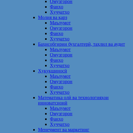
Омузгорон
Фанҳо
Ҳуҷҷатҳо
Молия ва қарз
Маълумот
Омузгорон
Фанҳо
Ҳуҷҷатҳо
Баҳисобгирии бухгалтерӣ, таҳлил ва аудит
Маълумот
Омузгорон
Фанҳо
Ҳуҷҷатҳо
Ҳуқуқшиносӣ
Маълумот
Омузгорон
Фанҳо
Ҳуҷҷатҳо
Математика олӣ ва технологияҳои
инноватсионӣ
Маълумот
Омузгорон
Фанҳо
Ҳуҷҷатҳо
Менеҷмент ва маркетинг