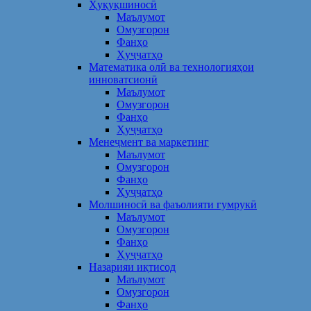
Ҳуқуқшиносӣ
Маълумот
Омузгорон
Фанҳо
Ҳуҷҷатҳо
Математика олӣ ва технологияҳои
инноватсионӣ
Маълумот
Омузгорон
Фанҳо
Ҳуҷҷатҳо
Менеҷмент ва маркетинг
Маълумот
Омузгорон
Фанҳо
Ҳуҷҷатҳо
Молшиносӣ ва фаъолияти гумрукӣ
Маълумот
Омузгорон
Фанҳо
Ҳуҷҷатҳо
Назарияи иқтисод
Маълумот
Омузгорон
Фанҳо