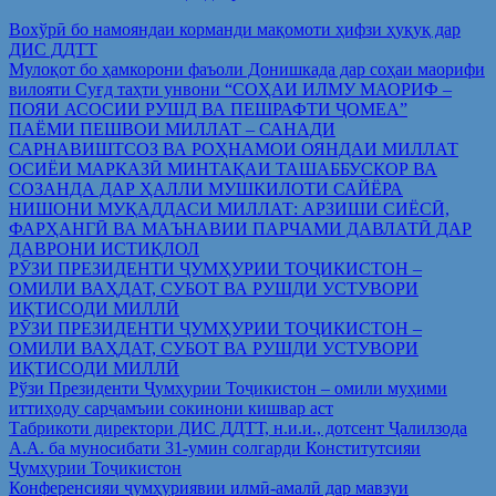
Вохўрӣ бо намояндаи корманди мақомоти ҳифзи ҳуқуқ дар
ДИС ДДТТ
Мулоқот бо ҳамкорони фаъоли Донишкада дар соҳаи маорифи
вилояти Суғд таҳти унвони “СОҲАИ ИЛМУ МАОРИФ –
ПОЯИ АСОСИИ РУШД ВА ПЕШРАФТИ ҶОМЕА”
ПАЁМИ ПЕШВОИ МИЛЛАТ – САНАДИ
САРНАВИШТСОЗ ВА РОҲНАМОИ ОЯНДАИ МИЛЛАТ
ОСИЁИ МАРКАЗӢ МИНТАҚАИ ТАШАББУСКОР ВА
СОЗАНДА ДАР ҲАЛЛИ МУШКИЛОТИ САЙЁРА
НИШОНИ МУҚАДДАСИ МИЛЛАТ: АРЗИШИ СИЁСӢ,
ФАРҲАНГӢ ВА МАЪНАВИИ ПАРЧАМИ ДАВЛАТӢ ДАР
ДАВРОНИ ИСТИҚЛОЛ
РӮЗИ ПРЕЗИДЕНТИ ҶУМҲУРИИ ТОҶИКИСТОН –
ОМИЛИ ВАҲДАТ, СУБОТ ВА РУШДИ УСТУВОРИ
ИҚТИСОДИ МИЛЛӢ
РӮЗИ ПРЕЗИДЕНТИ ҶУМҲУРИИ ТОҶИКИСТОН –
ОМИЛИ ВАҲДАТ, СУБОТ ВА РУШДИ УСТУВОРИ
ИҚТИСОДИ МИЛЛӢ
Рўзи Президенти Ҷумҳурии Тоҷикистон – омили муҳими
иттиҳоду сарҷамъии сокинони кишвар аст
Табрикоти директори ДИС ДДТТ, н.и.и., дотсент Ҷалилзода
А.А. ба муносибати 31-умин солгарди Конститутсияи
Ҷумҳурии Тоҷикистон
Конференсияи ҷумҳуриявии илмӣ-амалӣ дар мавзуи