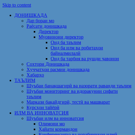
Skip to content
ДОНИШКАДА
Дар бораи мо
Раёсати донишкада
Директор
Муовинони директор
Оид ба таълим
Оид ба илм ва робитаҳои
байналмилалӣ
Оид ба тарбия ва рушди ҷавонон
Сохтори Донишкада
Ҳуҷҷатҳои расмии донишкада
Хабарҳо
ТАЪЛИМ
Шуъбаи банақшагирӣ ва назорати раванди таълим
Шуъбаи мониторинг ва идоракунии сифати
таълим
Маркази бақайдгирӣ, тестӣ ва машварат
Курсҳои тайёрӣ
ИЛМ ВА ИННОВАТСИЯ
Шуъбаи илм ва инноватсия
Олимони мо
Ҳайати кормандон
Конференсияҳо ва чорабиниҳои илмӣ