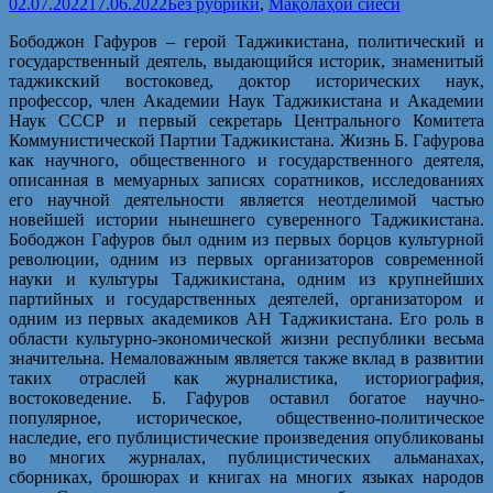
02.07.2022
17.06.2022
Без рубрики
,
Мақолаҳои сиёсӣ
Бободжон Гафуров – герой Таджикистана, политический и
государственный деятель, выдающийся историк, знаменитый
таджикский востоковед, доктор исторических наук,
профессор, член Академии Наук Таджикистана и Академии
Наук СССР и первый секретарь Центрального Комитета
Коммунистической Партии Таджикистана. Жизнь Б. Гафурова
как научного, общественного и государственного деятеля,
описанная в мемуарных записях соратников, исследованиях
его научной деятельности является неотделимой частью
новейшей истории нынешнего суверенного Таджикистана.
Бободжон Гафуров был одним из первых борцов культурной
революции, одним из первых организаторов современной
науки и культуры Таджикистана, одним из крупнейших
партийных и государственных деятелей, организатором и
одним из первых академиков АН Таджикистана. Его роль в
области культурно-экономической жизни республики весьма
значительна. Немаловажным является также вклад в развитии
таких отраслей как журналистика, историография,
востоковедение. Б. Гафуров оставил богатое научно-
популярное, историческое, общественно-политическое
наследие, его публицистические произведения опубликованы
во многих журналах, публицистических альманахах,
сборниках, брошюрах и книгах на многих языках народов