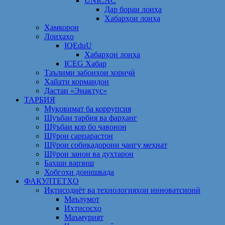
UNICAC
Дар бораи лоиҳа
Хабарҳои лоиҳа
Ҳамкорон
Лоихаҳо
IQEduU
Хабарҳои лоиҳа
ICEG Хабар
Таълими забонҳои хориҷӣ
Ҳайати кормандон
Дастаи «Энактус»
ТАРБИЯ
Муқовимат ба коррупсия
Шуъбаи тарбия ва фарҳанг
Шӯъбаи кор бо ҷавонон
Шўрои сарпарастон
Шўрои собиқадорони ҷангу меҳнат
Шӯрои занон ва духтарон
Бахши варзиш
Хобгоҳи донишкада
ФАКУЛТЕТҲО
Иқтисодиёт ва технологияҳои инноватсионӣ
Маълумот
Ихтисосҳо
Маъмурият