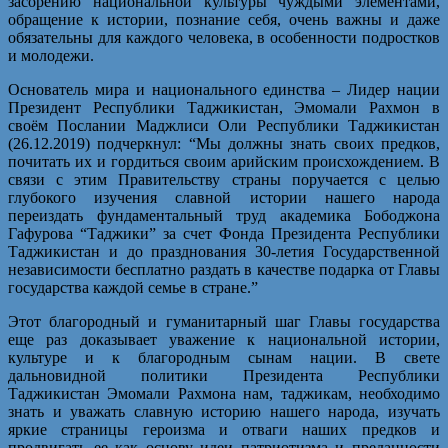
засорению национальной культуры чуждыми элементами,
обращение к истории, познание себя, очень важны и даже
обязательны для каждого человека, в особенности подростков
и молодежи.
Основатель мира и национального единства – Лидер нации
Президент Республики Таджикистан, Эмомали Рахмон в
своём Послании Маджлиси Оли Республики Таджикистан
(26.12.2019) подчеркнул: “Мы должны знать своих предков,
почитать их и гордиться своим арийским происхождением. В
связи с этим Правительству страны поручается с целью
глубокого изучения славной истории нашего народа
переиздать фундаментальный труд академика Бободжона
Гафурова “Таджики” за счет Фонда Президента Республики
Таджикистан и до празднования 30-летия Государственной
независимости бесплатно раздать в качестве подарка от Главы
государства каждой семье в стране.”
Этот благородный и гуманитарный шаг Главы государства
еще раз доказывает уважение к национальной истории,
культуре и к благородным сынам нации. В свете
дальновидной политики Президента Республики
Таджикистан Эмомали Рахмона нам, таджикам, необходимо
знать и уважать славную историю нашего народа, изучать
яркие страницы героизма и отваги наших предков и
продвигать ее как основу идеи патриотизма и преданности