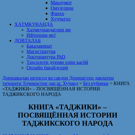
Маълумот
Омузгорон
Фанҳо
Ҳуҷҷатҳо
ХАТМКУНАНДА
Хатмкунандагони мо
Ифтихори мо!
ДОВТАЛАБ
Бакалавриат
Магистратура
Докторантура PhD
Таҳсилоти дуюми олии касбӣ
Онлайн бақайдгирӣ
Донишкадаи иқтисод ва савдои Донишгоҳи давлатии
тиҷорати Тоҷикистон дар ш. Хуҷанд
>
Без рубрики
>
КНИГА
«ТАДЖИКИ» – ПОСВЯЩЁННАЯ ИСТОРИИ
ТАДЖИКСКОГО НАРОДА
КНИГА «ТАДЖИКИ» –
ПОСВЯЩЁННАЯ ИСТОРИИ
ТАДЖИКСКОГО НАРОДА