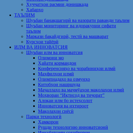
Ҳуҷҷатҳои расмии донишкада
Хабарҳо
ТАЪЛИМ
Шуъбаи банақшагирӣ ва назорати раванди таълим
Шуъбаи мониторинг ва идоракунии сифати
таълим
Маркази бақайдгирӣ, тестӣ ва машварат
Курсҳои тайёрӣ
ИЛМ ВА ИННОВАТСИЯ
Шуъбаи илм ва инноватсия
Олимони мо
Ҳайати кормандон
Конференсияҳо ва чорабиниҳои илмӣ
Маҳфилҳои илмӣ
Олимпиадаҳо ва озмунҳо
Китобҳои нашршуда
Маҷаллаҳо ва маҷмӯаҳои мақолаҳои илмӣ
Моҳвораи “Иқтисод ва тиҷорат”
Алоқаи илм бо истеҳсолот
Инноватсия ва ихтироот
Мақолаҳои сиёсӣ
Парки технологӣ
Ҳамкорон
Рушди технологию инноватсионӣ
Инкубатсияи соҳибкорон