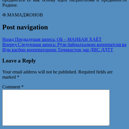
Родине.
Ф.МАМАДЖОНОВ
Post navigation
Назад
Предыдущая запись:
ОБ – МАНБАИ ҲАЁТ
Вперед
Следующая запись:
Рӯзи байналхалқии кооператсия ва
Иди касбии кооператорони Тоҷикистон дар ДИС ДДТТ
Leave a Reply
Your email address will not be published.
Required fields are
marked
*
Comment
*