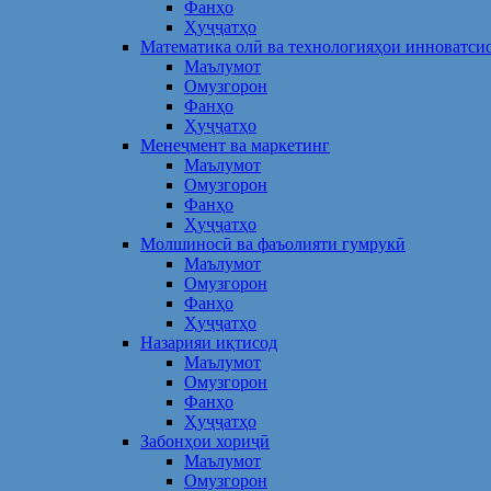
Фанҳо
Ҳуҷҷатҳо
Математика олӣ ва технологияҳои инноватси
Маълумот
Омузгорон
Фанҳо
Ҳуҷҷатҳо
Менеҷмент ва маркетинг
Маълумот
Омузгорон
Фанҳо
Ҳуҷҷатҳо
Молшиносӣ ва фаъолияти гумрукӣ
Маълумот
Омузгорон
Фанҳо
Ҳуҷҷатҳо
Назарияи иқтисод
Маълумот
Омузгорон
Фанҳо
Ҳуҷҷатҳо
Забонҳои хориҷӣ
Маълумот
Омузгорон