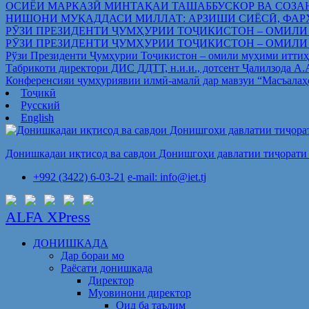
ОСИЁИ МАРКАЗӢ МИНТАҚАИ ТАШАББУСКОР ВА СОЗА
НИШОНИ МУҚАДДАСИ МИЛЛАТ: АРЗИШИ СИЁСӢ, ФАР
РӮЗИ ПРЕЗИДЕНТИ ҶУМҲУРИИ ТОҶИКИСТОН – ОМИЛИ
РӮЗИ ПРЕЗИДЕНТИ ҶУМҲУРИИ ТОҶИКИСТОН – ОМИЛИ
Рўзи Президенти Ҷумҳурии Тоҷикистон – омили муҳими иттиҳ
Табрикоти директори ДИС ДДТТ, н.и.и., дотсент Ҷалилзода А
Конференсияи ҷумҳуриявии илмӣ-амалӣ дар мавзуи “Масъалаҳ
Тоҷикӣ
Русский
English
Донишкадаи иқтисод ва савдои Донишгоҳи давлатии тиҷорати 
+992 (3422) 6-03-21
e-mail: info@iet.tj
ALFA XPress
ДОНИШКАДА
Дар бораи мо
Раёсати донишкада
Директор
Муовинони директор
Оид ба таълим