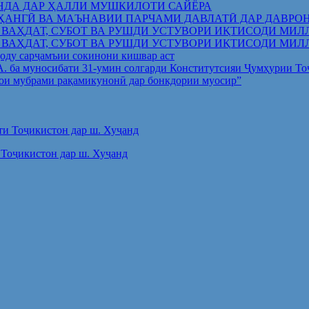
НДА ДАР ҲАЛЛИ МУШКИЛОТИ САЙЁРА
ҲАНГӢ ВА МАЪНАВИИ ПАРЧАМИ ДАВЛАТӢ ДАР ДАВРО
 ВАҲДАТ, СУБОТ ВА РУШДИ УСТУВОРИ ИҚТИСОДИ МИЛ
 ВАҲДАТ, СУБОТ ВА РУШДИ УСТУВОРИ ИҚТИСОДИ МИЛ
оду сарҷамъии сокинони кишвар аст
.А. ба муносибати 31-умин солгарди Конститутсияи Ҷумҳурии Т
ои мубрами рақамикунонӣ дар бонкдории муосир”
Тоҷикистон дар ш. Хуҷанд