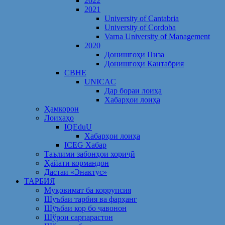
2022
2021
University of Cantabria
University of Cordoba
Varna University of Management
2020
Донишгоҳи Пиза
Донишгоҳи Кантабрия
CBHE
UNICAC
Дар бораи лоиҳа
Хабарҳои лоиҳа
Ҳамкорон
Лоихаҳо
IQEduU
Хабарҳои лоиҳа
ICEG Хабар
Таълими забонҳои хориҷӣ
Ҳайати кормандон
Дастаи «Энактус»
ТАРБИЯ
Муқовимат ба коррупсия
Шуъбаи тарбия ва фарҳанг
Шӯъбаи кор бо ҷавонон
Шўрои сарпарастон