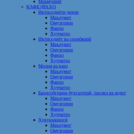
Маъмурият
КАФЕДРАҲО
Иқтисодиёти ҷаҳон
Маълумот
Омузгорон
Фанҳо
Ҳуҷҷатҳо
Иқтисодиёт ва соҳибкорӣ
Маълумот
Омузгорон
Фанҳо
Ҳуҷҷатҳо
Молия ва қарз
Маълумот
Омузгорон
Фанҳо
Ҳуҷҷатҳо
Баҳисобгирии бухгалтерӣ, таҳлил ва аудит
Маълумот
Омузгорон
Фанҳо
Ҳуҷҷатҳо
Ҳуқуқшиносӣ
Маълумот
Омузгорон