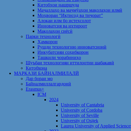
Китобҳои нашршуда
Маҷаллаҳо ва маҷмӯаҳои мақолаҳои илмӣ
Моҳвораи “Иқтисод ва тиҷорат”
Алоқаи илм бо истеҳсолот
Инноватсия ва ихтироот
Мақолаҳои сиёсӣ
Парки технологӣ
Ҳамкорон
Рушди технологию инноватсионӣ
Инкубатсияи соҳибкорон
Ташкили чорабиниҳо
Шуъбаи технологияи иттилоотии шабакавӣ
Китобхона
МАРКАЗИ БАЙНАЛМИЛАЛӢ
Дар бораи мо
Байналмиллалгардонӣ
Erasmus+
ICM
2024
University of Cantabria
University of Cordoba
University of Seville
University of Osijek
Laurea University of Applied Science