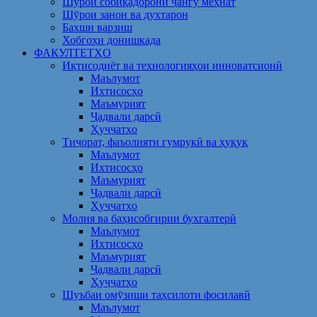
Шўрои собиқадорони ҷангу меҳнат
Шӯрои занон ва духтарон
Бахши варзиш
Хобгоҳи донишкада
ФАКУЛТЕТҲО
Иқтисодиёт ва технологияҳои инноватсионӣ
Маълумот
Ихтисосҳо
Маъмурият
Ҷадвали дарсӣ
Ҳуҷҷатҳо
Тиҷорат, фаъолияти гумрукӣ ва ҳуқуқ
Маълумот
Ихтисосҳо
Маъмурият
Ҷадвали дарсӣ
Ҳуҷҷатҳо
Молия ва баҳисобгирии бухгалтерӣ
Маълумот
Ихтисосҳо
Маъмурият
Ҷадвали дарсӣ
Ҳуҷҷатҳо
Шуъбаи омӯзиши таҳсилоти фосилавӣ
Маълумот