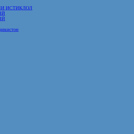
НИ ИСТИҚЛОЛ
ЛӢ
ЛӢ
оҷикистон