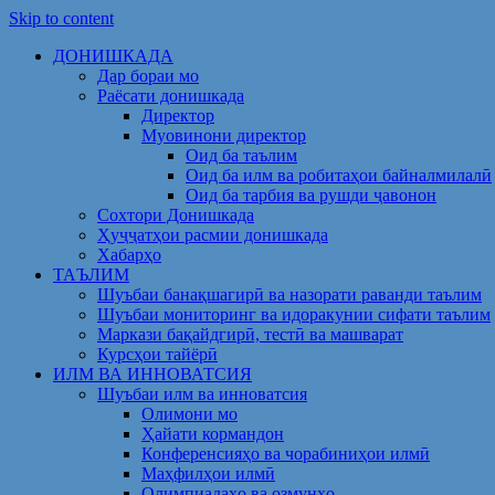
Skip to content
ДОНИШКАДА
Дар бораи мо
Раёсати донишкада
Директор
Муовинони директор
Оид ба таълим
Оид ба илм ва робитаҳои байналмилалӣ
Оид ба тарбия ва рушди ҷавонон
Сохтори Донишкада
Ҳуҷҷатҳои расмии донишкада
Хабарҳо
ТАЪЛИМ
Шуъбаи банақшагирӣ ва назорати раванди таълим
Шуъбаи мониторинг ва идоракунии сифати таълим
Маркази бақайдгирӣ, тестӣ ва машварат
Курсҳои тайёрӣ
ИЛМ ВА ИННОВАТСИЯ
Шуъбаи илм ва инноватсия
Олимони мо
Ҳайати кормандон
Конференсияҳо ва чорабиниҳои илмӣ
Маҳфилҳои илмӣ
Олимпиадаҳо ва озмунҳо