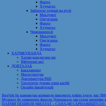
Фанҳо
Ҳуҷҷатҳо
Забонҳои тоҷикӣ ва русӣ
Маълумот
Омузгорон
Фанҳо
Ҳуҷҷатҳо
Ҷомеашиносӣ
Маълумот
Омузгорон
Фанҳо
Ҳуҷҷатҳо
ХАТМКУНАНДА
Хатмкунандагони мо
Ифтихори мо!
ДОВТАЛАБ
Бакалавриат
Магистратура
Докторантура PhD
Таҳсилоти дуюми олии касбӣ
Онлайн бақайдгирӣ
Вохўрӣ бо намояндаи корманди мақомоти ҳифзи ҳуқуқ дар Д
Мулоқот бо ҳамкорони фаъоли Донишкада дар соҳаи ма
ПАЁМИ ПЕШВОИ МИЛЛАТ – САНАДИ САРНАВИШТСОЗ