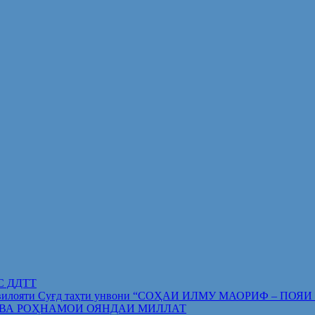
ИС ДДТТ
орифи вилояти Суғд таҳти унвони “СОҲАИ ИЛМУ МАОРИФ –
 ВА РОҲНАМОИ ОЯНДАИ МИЛЛАТ