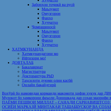
Ҳуҷҷатҳо
Забонҳои тоҷикӣ ва русӣ
Маълумот
Омузгорон
Фанҳо
Ҳуҷҷатҳо
Ҷомеашиносӣ
Маълумот
Омузгорон
Фанҳо
Ҳуҷҷатҳо
ХАТМКУНАНДА
Хатмкунандагони мо
Ифтихори мо!
ДОВТАЛАБ
Бакалавриат
Магистратура
Докторантура PhD
Таҳсилоти дуюми олии касбӣ
Онлайн бақайдгирӣ
Вохўрӣ бо намояндаи корманди мақомоти ҳифзи ҳуқуқ дар Д
Мулоқот бо ҳамкорони фаъоли Донишкада дар соҳаи ма
ПАЁМИ ПЕШВОИ МИЛЛАТ – САНАДИ САРНАВИШТСОЗ
ОСИЁИ МАРКАЗӢ МИНТАҚАИ ТАШАББУСКОР ВА СОЗА