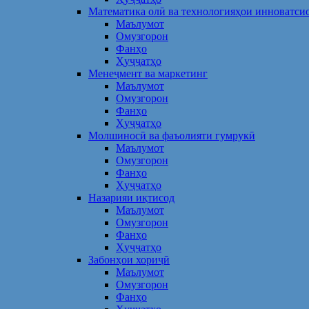
Математика олӣ ва технологияҳои инноватси
Маълумот
Омузгорон
Фанҳо
Ҳуҷҷатҳо
Менеҷмент ва маркетинг
Маълумот
Омузгорон
Фанҳо
Ҳуҷҷатҳо
Молшиносӣ ва фаъолияти гумрукӣ
Маълумот
Омузгорон
Фанҳо
Ҳуҷҷатҳо
Назарияи иқтисод
Маълумот
Омузгорон
Фанҳо
Ҳуҷҷатҳо
Забонҳои хориҷӣ
Маълумот
Омузгорон
Фанҳо