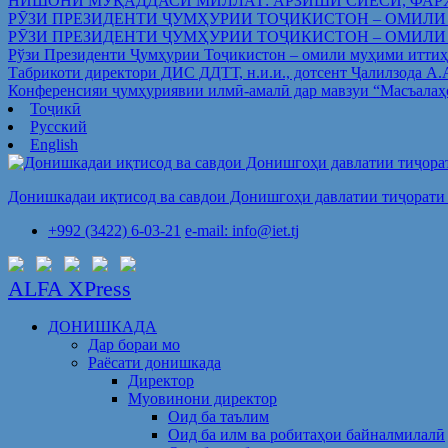
НИШОНИ МУҚАДДАСИ МИЛЛАТ: АРЗИШИ СИЁСӢ, ФАР
РӮЗИ ПРЕЗИДЕНТИ ҶУМҲУРИИ ТОҶИКИСТОН – ОМИЛИ
РӮЗИ ПРЕЗИДЕНТИ ҶУМҲУРИИ ТОҶИКИСТОН – ОМИЛИ
Рўзи Президенти Ҷумҳурии Тоҷикистон – омили муҳими иттиҳ
Табрикоти директори ДИС ДДТТ, н.и.и., дотсент Ҷалилзода А
Конференсияи ҷумҳуриявии илмӣ-амалӣ дар мавзуи “Масъалаҳ
Тоҷикӣ
Русский
English
Донишкадаи иқтисод ва савдои Донишгоҳи давлатии тиҷорати 
+992 (3422) 6-03-21
e-mail: info@iet.tj
ALFA XPress
ДОНИШКАДА
Дар бораи мо
Раёсати донишкада
Директор
Муовинони директор
Оид ба таълим
Оид ба илм ва робитаҳои байналмилалӣ