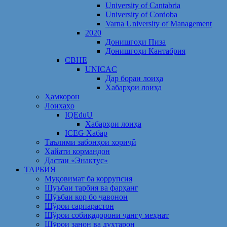
University of Cantabria
University of Cordoba
Varna University of Management
2020
Донишгоҳи Пиза
Донишгоҳи Кантабрия
CBHE
UNICAC
Дар бораи лоиҳа
Хабарҳои лоиҳа
Ҳамкорон
Лоихаҳо
IQEduU
Хабарҳои лоиҳа
ICEG Хабар
Таълими забонҳои хориҷӣ
Ҳайати кормандон
Дастаи «Энактус»
ТАРБИЯ
Муқовимат ба коррупсия
Шуъбаи тарбия ва фарҳанг
Шӯъбаи кор бо ҷавонон
Шўрои сарпарастон
Шўрои собиқадорони ҷангу меҳнат
Шӯрои занон ва духтарон