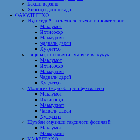
Бахши варзиш
Хобгоҳи донишкада
ФАКУЛТЕТҲО
Иқтисодиёт ва технологияҳои инноватсионӣ
Маълумот
Ихтисосҳо
Маъмурият
Ҷадвали дарсӣ
Ҳуҷҷатҳо
Тиҷорат, фаъолияти гумрукӣ ва ҳуқуқ
Маълумот
Ихтисосҳо
Маъмурият
Ҷадвали дарсӣ
Ҳуҷҷатҳо
Молия ва баҳисобгирии бухгалтерӣ
Маълумот
Ихтисосҳо
Маъмурият
Ҷадвали дарсӣ
Ҳуҷҷатҳо
Шуъбаи омӯзиши таҳсилоти фосилавӣ
Маълумот
Маъмурият
КАФЕДРАҲО