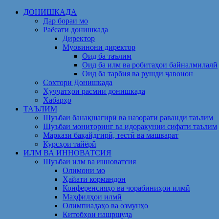
Skip
ДОНИШКАДА
to
Дар бораи мо
content
Раёсати донишкада
Директор
Муовинони директор
Оид ба таълим
Оид ба илм ва робитаҳои байналмилалӣ
Оид ба тарбия ва рушди ҷавонон
Сохтори Донишкада
Ҳуҷҷатҳои расмии донишкада
Хабарҳо
ТАЪЛИМ
Шуъбаи банақшагирӣ ва назорати раванди таълим
Шуъбаи мониторинг ва идоракунии сифати таълим
Маркази бақайдгирӣ, тестӣ ва машварат
Курсҳои тайёрӣ
ИЛМ ВА ИННОВАТСИЯ
Шуъбаи илм ва инноватсия
Олимони мо
Ҳайати кормандон
Конференсияҳо ва чорабиниҳои илмӣ
Маҳфилҳои илмӣ
Олимпиадаҳо ва озмунҳо
Китобҳои нашршуда