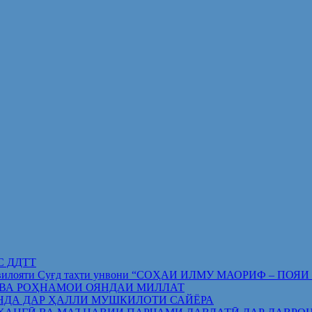
ИС ДДТТ
орифи вилояти Суғд таҳти унвони “СОҲАИ ИЛМУ МАОРИФ –
 ВА РОҲНАМОИ ОЯНДАИ МИЛЛАТ
НДА ДАР ҲАЛЛИ МУШКИЛОТИ САЙЁРА