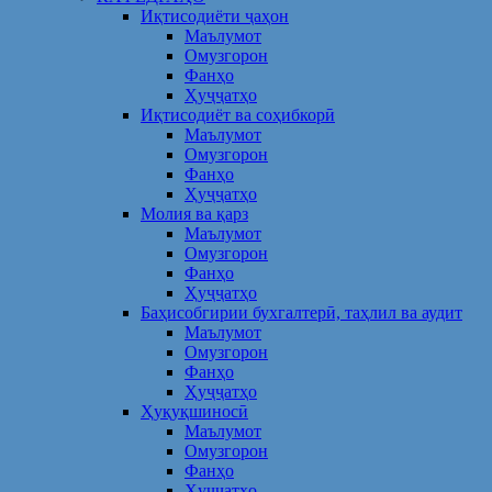
Иқтисодиёти ҷаҳон
Маълумот
Омузгорон
Фанҳо
Ҳуҷҷатҳо
Иқтисодиёт ва соҳибкорӣ
Маълумот
Омузгорон
Фанҳо
Ҳуҷҷатҳо
Молия ва қарз
Маълумот
Омузгорон
Фанҳо
Ҳуҷҷатҳо
Баҳисобгирии бухгалтерӣ, таҳлил ва аудит
Маълумот
Омузгорон
Фанҳо
Ҳуҷҷатҳо
Ҳуқуқшиносӣ
Маълумот
Омузгорон
Фанҳо
Ҳуҷҷатҳо