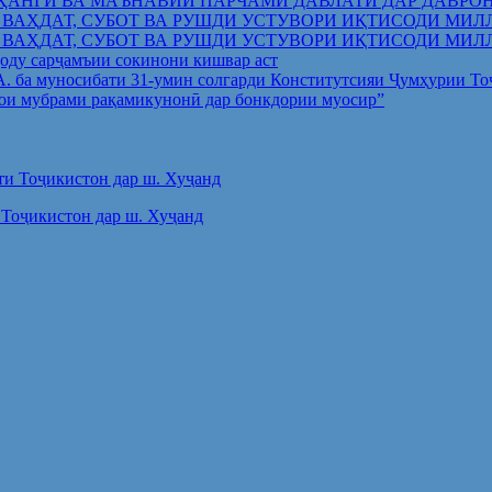
ҲАНГӢ ВА МАЪНАВИИ ПАРЧАМИ ДАВЛАТӢ ДАР ДАВРО
 ВАҲДАТ, СУБОТ ВА РУШДИ УСТУВОРИ ИҚТИСОДИ МИЛ
 ВАҲДАТ, СУБОТ ВА РУШДИ УСТУВОРИ ИҚТИСОДИ МИЛ
оду сарҷамъии сокинони кишвар аст
.А. ба муносибати 31-умин солгарди Конститутсияи Ҷумҳурии Т
ои мубрами рақамикунонӣ дар бонкдории муосир”
Тоҷикистон дар ш. Хуҷанд