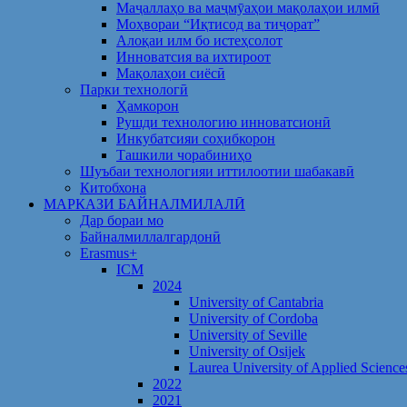
Маҷаллаҳо ва маҷмӯаҳои мақолаҳои илмӣ
Моҳвораи “Иқтисод ва тиҷорат”
Алоқаи илм бо истеҳсолот
Инноватсия ва ихтироот
Мақолаҳои сиёсӣ
Парки технологӣ
Ҳамкорон
Рушди технологию инноватсионӣ
Инкубатсияи соҳибкорон
Ташкили чорабиниҳо
Шуъбаи технологияи иттилоотии шабакавӣ
Китобхона
МАРКАЗИ БАЙНАЛМИЛАЛӢ
Дар бораи мо
Байналмиллалгардонӣ
Erasmus+
ICM
2024
University of Cantabria
University of Cordoba
University of Seville
University of Osijek
Laurea University of Applied Science
2022
2021