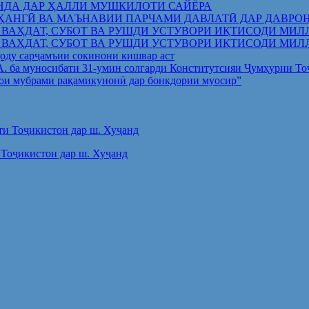
НДА ДАР ҲАЛЛИ МУШКИЛОТИ САЙЁРА
ҲАНГӢ ВА МАЪНАВИИ ПАРЧАМИ ДАВЛАТӢ ДАР ДАВРО
 ВАҲДАТ, СУБОТ ВА РУШДИ УСТУВОРИ ИҚТИСОДИ МИЛ
 ВАҲДАТ, СУБОТ ВА РУШДИ УСТУВОРИ ИҚТИСОДИ МИЛ
оду сарҷамъии сокинони кишвар аст
.А. ба муносибати 31-умин солгарди Конститутсияи Ҷумҳурии Т
ои мубрами рақамикунонӣ дар бонкдории муосир”
Тоҷикистон дар ш. Хуҷанд