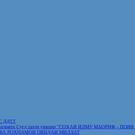
ИС ДДТТ
орифи вилояти Суғд таҳти унвони “СОҲАИ ИЛМУ МАОРИФ –
 ВА РОҲНАМОИ ОЯНДАИ МИЛЛАТ