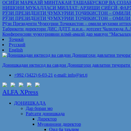
ОСИЁИ МАРКАЗӢ МИНТАҚАИ ТАШАББУСКОР ВА СОЗА
НИШОНИ МУҚАДДАСИ МИЛЛАТ: АРЗИШИ СИЁСӢ, ФАР
РӮЗИ ПРЕЗИДЕНТИ ҶУМҲУРИИ ТОҶИКИСТОН – ОМИЛИ
РӮЗИ ПРЕЗИДЕНТИ ҶУМҲУРИИ ТОҶИКИСТОН – ОМИЛИ
Рўзи Президенти Ҷумҳурии Тоҷикистон – омили муҳими иттиҳ
Табрикоти директори ДИС ДДТТ, н.и.и., дотсент Ҷалилзода А
Конференсияи ҷумҳуриявии илмӣ-амалӣ дар мавзуи “Масъалаҳ
Тоҷикӣ
Русский
English
Донишкадаи иқтисод ва савдои Донишгоҳи давлатии тиҷорати 
+992 (3422) 6-03-21
e-mail: info@iet.tj
ALFA XPress
ДОНИШКАДА
Дар бораи мо
Раёсати донишкада
Директор
Муовинони директор
Оид ба таълим