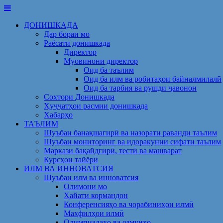
Skip
to
ДОНИШКАДА
content
Дар бораи мо
Раёсати донишкада
Директор
Муовинони директор
Оид ба таълим
Оид ба илм ва робитаҳои байналмилалӣ
Оид ба тарбия ва рушди ҷавонон
Сохтори Донишкада
Ҳуҷҷатҳои расмии донишкада
Хабарҳо
ТАЪЛИМ
Шуъбаи банақшагирӣ ва назорати раванди таълим
Шуъбаи мониторинг ва идоракунии сифати таълим
Маркази бақайдгирӣ, тестӣ ва машварат
Курсҳои тайёрӣ
ИЛМ ВА ИННОВАТСИЯ
Шуъбаи илм ва инноватсия
Олимони мо
Ҳайати кормандон
Конференсияҳо ва чорабиниҳои илмӣ
Маҳфилҳои илмӣ
Олимпиадаҳо ва озмунҳо