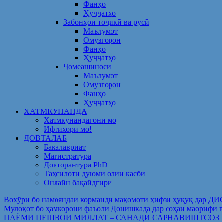
Фанҳо
Ҳуҷҷатҳо
Забонҳои тоҷикӣ ва русӣ
Маълумот
Омузгорон
Фанҳо
Ҳуҷҷатҳо
Ҷомеашиносӣ
Маълумот
Омузгорон
Фанҳо
Ҳуҷҷатҳо
ХАТМКУНАНДА
Хатмкунандагони мо
Ифтихори мо!
ДОВТАЛАБ
Бакалавриат
Магистратура
Докторантура PhD
Таҳсилоти дуюми олии касбӣ
Онлайн бақайдгирӣ
Вохўрӣ бо намояндаи корманди мақомоти ҳифзи ҳуқуқ дар Д
Мулоқот бо ҳамкорони фаъоли Донишкада дар соҳаи ма
ПАЁМИ ПЕШВОИ МИЛЛАТ – САНАДИ САРНАВИШТСОЗ