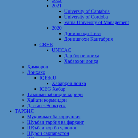
2022
2021
University of Cantabria
University of Cordoba
Varna University of Management
2020
Донишгоҳи Пиза
Донишгоҳи Кантабрия
CBHE
UNICAC
Дар бораи лоиҳа
Хабарҳои лоиҳа
Ҳамкорон
Лоихаҳо
IQEduU
Хабарҳои лоиҳа
ICEG Хабар
Таълими забонҳои хориҷӣ
Ҳайати кормандон
Дастаи «Энактус»
ТАРБИЯ
Муқовимат ба коррупсия
Шуъбаи тарбия ва фарҳанг
Шӯъбаи кор бо ҷавонон
Шўрои сарпарастон