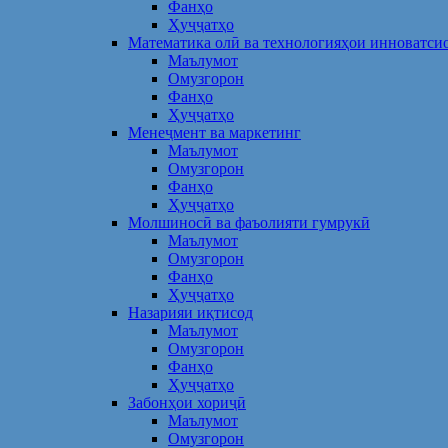
Фанҳо
Ҳуҷҷатҳо
Математика олӣ ва технологияҳои инноватси
Маълумот
Омузгорон
Фанҳо
Ҳуҷҷатҳо
Менеҷмент ва маркетинг
Маълумот
Омузгорон
Фанҳо
Ҳуҷҷатҳо
Молшиносӣ ва фаъолияти гумрукӣ
Маълумот
Омузгорон
Фанҳо
Ҳуҷҷатҳо
Назарияи иқтисод
Маълумот
Омузгорон
Фанҳо
Ҳуҷҷатҳо
Забонҳои хориҷӣ
Маълумот
Омузгорон