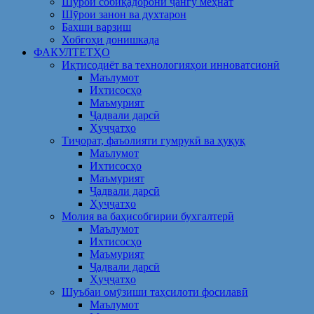
Шўрои собиқадорони ҷангу меҳнат
Шӯрои занон ва духтарон
Бахши варзиш
Хобгоҳи донишкада
ФАКУЛТЕТҲО
Иқтисодиёт ва технологияҳои инноватсионӣ
Маълумот
Ихтисосҳо
Маъмурият
Ҷадвали дарсӣ
Ҳуҷҷатҳо
Тиҷорат, фаъолияти гумрукӣ ва ҳуқуқ
Маълумот
Ихтисосҳо
Маъмурият
Ҷадвали дарсӣ
Ҳуҷҷатҳо
Молия ва баҳисобгирии бухгалтерӣ
Маълумот
Ихтисосҳо
Маъмурият
Ҷадвали дарсӣ
Ҳуҷҷатҳо
Шуъбаи омӯзиши таҳсилоти фосилавӣ
Маълумот