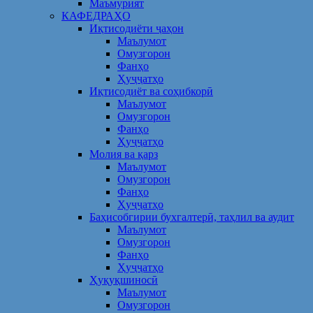
Маъмурият
КАФЕДРАҲО
Иқтисодиёти ҷаҳон
Маълумот
Омузгорон
Фанҳо
Ҳуҷҷатҳо
Иқтисодиёт ва соҳибкорӣ
Маълумот
Омузгорон
Фанҳо
Ҳуҷҷатҳо
Молия ва қарз
Маълумот
Омузгорон
Фанҳо
Ҳуҷҷатҳо
Баҳисобгирии бухгалтерӣ, таҳлил ва аудит
Маълумот
Омузгорон
Фанҳо
Ҳуҷҷатҳо
Ҳуқуқшиносӣ
Маълумот
Омузгорон