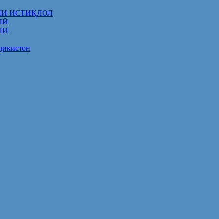
НИ ИСТИҚЛОЛ
ЛӢ
ЛӢ
оҷикистон