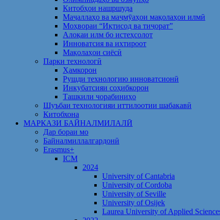
Китобҳои нашршуда
Маҷаллаҳо ва маҷмӯаҳои мақолаҳои илмӣ
Моҳвораи “Иқтисод ва тиҷорат”
Алоқаи илм бо истеҳсолот
Инноватсия ва ихтироот
Мақолаҳои сиёсӣ
Парки технологӣ
Ҳамкорон
Рушди технологию инноватсионӣ
Инкубатсияи соҳибкорон
Ташкили чорабиниҳо
Шуъбаи технологияи иттилоотии шабакавӣ
Китобхона
МАРКАЗИ БАЙНАЛМИЛАЛӢ
Дар бораи мо
Байналмиллалгардонӣ
Erasmus+
ICM
2024
University of Cantabria
University of Cordoba
University of Seville
University of Osijek
Laurea University of Applied Science