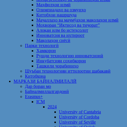
Маҳфилҳои илмӣ
Олимпиадаҳо ва озмунҳо
Китобҳои нашршуда
Маҷаллаҳо ва маҷмӯаҳои мақолаҳои илмӣ
Моҳвораи “Иқтисод ва тиҷорат”
Алоқаи илм бо истеҳсолот
Инноватсия ва ихтироот
Мақолаҳои сиёсӣ
Парки технологӣ
Ҳамкорон
Рушди технологию инноватсионӣ
Инкубатсияи соҳибкорон
Ташкили чорабиниҳо
Шуъбаи технологияи иттилоотии шабакавӣ
Китобхона
МАРКАЗИ БАЙНАЛМИЛАЛӢ
Дар бораи мо
Байналмиллалгардонӣ
Erasmus+
ICM
2024
University of Cantabria
University of Cordoba
University of Seville