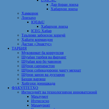
UNICAC
Дар бораи лоиҳа
Хабарҳои лоиҳа
Ҳамкорон
Лоихаҳо
IQEduU
Хабарҳои лоиҳа
ICEG Хабар
Таълими забонҳои хориҷӣ
Ҳайати кормандон
Дастаи «Энактус»
ТАРБИЯ
Муқовимат ба коррупсия
Шуъбаи тарбия ва фарҳанг
Шӯъбаи кор бо ҷавонон
Шўрои сарпарастон
Шўрои собиқадорони ҷангу меҳнат
Шӯрои занон ва духтарон
Бахши варзиш
Хобгоҳи донишкада
ФАКУЛТЕТҲО
Иқтисодиёт ва технологияҳои инноватсионӣ
Маълумот
Ихтисосҳо
Маъмурият