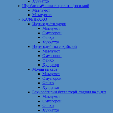
Ҳуҷҷатҳо
Шуъбаи омӯзиши таҳсилоти фосилавӣ
Маълумот
Маъмурият
КАФЕДРАҲО
Иқтисодиёти ҷаҳон
Маълумот
Омузгорон
Фанҳо
Ҳуҷҷатҳо
Иқтисодиёт ва соҳибкорӣ
Маълумот
Омузгорон
Фанҳо
Ҳуҷҷатҳо
Молия ва қарз
Маълумот
Омузгорон
Фанҳо
Ҳуҷҷатҳо
Баҳисобгирии бухгалтерӣ, таҳлил ва аудит
Маълумот
Омузгорон
Фанҳо
Ҳуҷҷатҳо