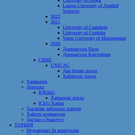
University of Osijek
Laurea University of Applied
Sciences
2022
2021
University of Cantabria
University of Cordoba
Varna University of Management
2020
Донишгоҳи Пиза
Донишгоҳи Кантабрия
CBHE
UNICAC
Дар бораи лоиҳа
Хабарҳои лоиҳа
Ҳамкорон
Лоихаҳо
IQEduU
Хабарҳои лоиҳа
ICEG Хабар
Таълими забонҳои хориҷӣ
Ҳайати кормандон
Дастаи «Энактус»
ТАРБИЯ
Муқовимат ба коррупсия