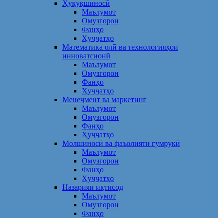
Ҳуқуқшиносӣ
Маълумот
Омузгорон
Фанҳо
Ҳуҷҷатҳо
Математика олӣ ва технологияҳои
инноватсионӣ
Маълумот
Омузгорон
Фанҳо
Ҳуҷҷатҳо
Менеҷмент ва маркетинг
Маълумот
Омузгорон
Фанҳо
Ҳуҷҷатҳо
Молшиносӣ ва фаъолияти гумрукӣ
Маълумот
Омузгорон
Фанҳо
Ҳуҷҷатҳо
Назарияи иқтисод
Маълумот
Омузгорон
Фанҳо