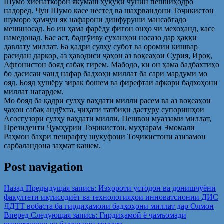
Шумо хиёнаткорон якумаш ҳуқуқи чунин пешниҳодро
надоред. Чун Шумо касе нестед ва шаҳрвандони Тоҷикистон
шуморо ҳамчун як нафарони динфуруши мансабгадо
мешиносад. Бо ин ҳама фарёду фиғон онҳо чи мехоҳанд, касе
намедонад. Бас аст, бадгӯиву суханҳои носазо дар ҳаққи
давлату миллат. Ба қадри сулҳу субот ва оромии кишвар
расидан даркор, аз ҳаводиси ҷаҳон аз воқеаҳои Сурия, Ироқ,
Афғонистон бояд сабақ гирем. Мабодо, ки он ҳама бадбахтиҳо
бо дасисаи чанд нафар бадхоҳи миллат ба сари мардуми мо
ояд. Бояд ҳушёру зирак бошем ва фирефтаи афкори бадхоҳони
миллат нагардем.
Мо бояд ба қадри сулҳу ваҳдати миллӣ расем ва аз воқеаҳои
ҷаҳон сабақ андӯхта, ҷиҳати татбиқи дастуру супоришҳои
Асосгузори сулҳу ваҳдати миллӣ, Пешвои муаззами миллат,
Президенти Ҷумҳурии Тоҷикистон, муҳтарам Эмомалӣ
Раҳмон баҳри пешрафту шукуфоии Тоҷикистони азизамон
сарбаландона заҳмат кашем.
Post navigation
Назад
Предыдущая запись:
Изҳороти устодон ва донишҷӯёни
факултети иқтисодиёт ва технологияҳои инноватсионии ДИС
ДДТТ вобаста ба гирдиҳамоии бадхоҳони миллат дар Олмон
Вперед
Следующая запись:
Гирдиҳамоӣ ё ҷамъомади