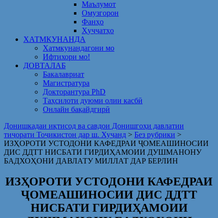
Маълумот
Омузгорон
Фанҳо
Ҳуҷҷатҳо
ХАТМКУНАНДА
Хатмкунандагони мо
Ифтихори мо!
ДОВТАЛАБ
Бакалавриат
Магистратура
Докторантура PhD
Таҳсилоти дуюми олии касбӣ
Онлайн бақайдгирӣ
Донишкадаи иқтисод ва савдои Донишгоҳи давлатии
тиҷорати Тоҷикистон дар ш. Хуҷанд
>
Без рубрики
>
ИЗҲОРОТИ УСТОДОНИ КАФЕДРАИ ҶОМЕАШИНОСИИ
ДИС ДДТТ НИСБАТИ ГИРДИҲАМОИИ ДУШМАНОНУ
БАДХОҲОНИ ДАВЛАТУ МИЛЛАТ ДАР БЕРЛИН
ИЗҲОРОТИ УСТОДОНИ КАФЕДРАИ
ҶОМЕАШИНОСИИ ДИС ДДТТ
НИСБАТИ ГИРДИҲАМОИИ