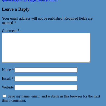
ҷинояткорон ва бадхоҳони миллат
Leave a Reply
Your email address will not be published.
Required fields are
marked
*
Comment
*
Name
*
Email
*
Website
Save my name, email, and website in this browser for the next
time I comment.