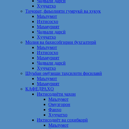
Ҷадвали дарсӣ
Ҳуҷҷатҳо
Тиҷорат, фаъолияти гумрукӣ ва ҳуқуқ
Маълумот
Ихтисосҳо
Маъмурият
Ҷадвали дарсӣ
Ҳуҷҷатҳо
Молия ва баҳисобгирии бухгалтерӣ
Маълумот
Ихтисосҳо
Маъмурият
Ҷадвали дарсӣ
Ҳуҷҷатҳо
Шуъбаи омӯзиши таҳсилоти фосилавӣ
Маълумот
Маъмурият
КАФЕДРАҲО
Иқтисодиёти ҷаҳон
Маълумот
Омузгорон
Фанҳо
Ҳуҷҷатҳо
Иқтисодиёт ва соҳибкорӣ
Маълумот