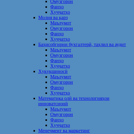
Омузгорон
Фанҳо
Ҳуҷҷатҳо
Молия ва қарз
Маълумот
Омузгорон
Фанҳо
Ҳуҷҷатҳо
Баҳисобгирии бухгалтерӣ, таҳлил ва аудит
Маълумот
Омузгорон
Фанҳо
Ҳуҷҷатҳо
Ҳуқуқшиносӣ
Маълумот
Омузгорон
Фанҳо
Ҳуҷҷатҳо
Математика олӣ ва технологияҳои
инноватсионӣ
Маълумот
Омузгорон
Фанҳо
Ҳуҷҷатҳо
Менеҷмент ва маркетинг