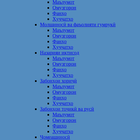
Маълумот
Омузгорон
Фанҳо
Ҳуҷҷатҳо
Молшиносӣ ва фаъолияти гумрукӣ
Маълумот
Омузгорон
Фанҳо
Ҳуҷҷатҳо
Назарияи иқтисод
Маълумот
Омузгорон
Фанҳо
Ҳуҷҷатҳо
Забонҳои хориҷӣ
Маълумот
Омузгорон
Фанҳо
Ҳуҷҷатҳо
Забонҳои тоҷикӣ ва русӣ
Маълумот
Омузгорон
Фанҳо
Ҳуҷҷатҳо
Ҷомеашиносӣ