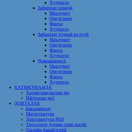
Ҳуҷҷатҳо
Забонҳои хориҷӣ
Маълумот
Омузгорон
Фанҳо
Ҳуҷҷатҳо
Забонҳои тоҷикӣ ва русӣ
Маълумот
Омузгорон
Фанҳо
Ҳуҷҷатҳо
Ҷомеашиносӣ
Маълумот
Омузгорон
Фанҳо
Ҳуҷҷатҳо
ХАТМКУНАНДА
Хатмкунандагони мо
Ифтихори мо!
ДОВТАЛАБ
Бакалавриат
Магистратура
Докторантура PhD
Таҳсилоти дуюми олии касбӣ
Онлайн бақайдгирӣ