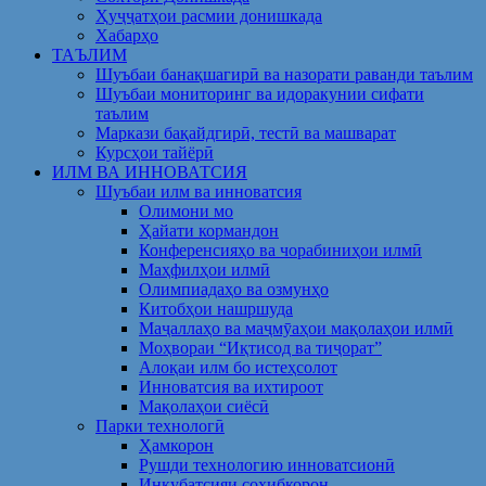
Ҳуҷҷатҳои расмии донишкада
Хабарҳо
ТАЪЛИМ
Шуъбаи банақшагирӣ ва назорати раванди таълим
Шуъбаи мониторинг ва идоракунии сифати
таълим
Маркази бақайдгирӣ, тестӣ ва машварат
Курсҳои тайёрӣ
ИЛМ ВА ИННОВАТСИЯ
Шуъбаи илм ва инноватсия
Олимони мо
Ҳайати кормандон
Конференсияҳо ва чорабиниҳои илмӣ
Маҳфилҳои илмӣ
Олимпиадаҳо ва озмунҳо
Китобҳои нашршуда
Маҷаллаҳо ва маҷмӯаҳои мақолаҳои илмӣ
Моҳвораи “Иқтисод ва тиҷорат”
Алоқаи илм бо истеҳсолот
Инноватсия ва ихтироот
Мақолаҳои сиёсӣ
Парки технологӣ
Ҳамкорон
Рушди технологию инноватсионӣ
Инкубатсияи соҳибкорон