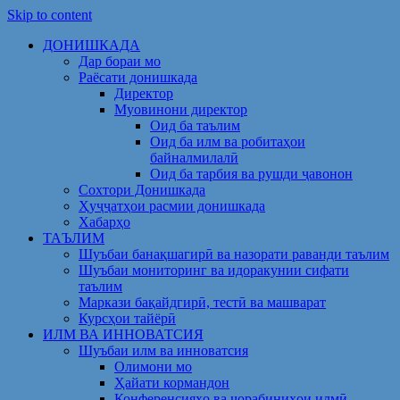
Skip to content
ДОНИШКАДА
Дар бораи мо
Раёсати донишкада
Директор
Муовинони директор
Оид ба таълим
Оид ба илм ва робитаҳои
байналмилалӣ
Оид ба тарбия ва рушди ҷавонон
Сохтори Донишкада
Ҳуҷҷатҳои расмии донишкада
Хабарҳо
ТАЪЛИМ
Шуъбаи банақшагирӣ ва назорати раванди таълим
Шуъбаи мониторинг ва идоракунии сифати
таълим
Маркази бақайдгирӣ, тестӣ ва машварат
Курсҳои тайёрӣ
ИЛМ ВА ИННОВАТСИЯ
Шуъбаи илм ва инноватсия
Олимони мо
Ҳайати кормандон
Конференсияҳо ва чорабиниҳои илмӣ