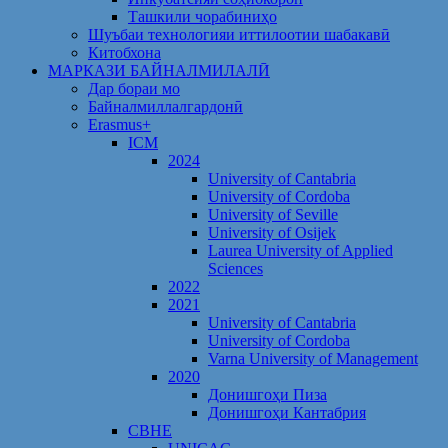
Ташкили чорабиниҳо
Шуъбаи технологияи иттилоотии шабакавӣ
Китобхона
МАРКАЗИ БАЙНАЛМИЛАЛӢ
Дар бораи мо
Байналмиллалгардонӣ
Erasmus+
ICM
2024
University of Cantabria
University of Cordoba
University of Seville
University of Osijek
Laurea University of Applied
Sciences
2022
2021
University of Cantabria
University of Cordoba
Varna University of Management
2020
Донишгоҳи Пиза
Донишгоҳи Кантабрия
CBHE