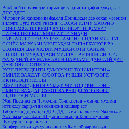
Вохўрӣ бо намояндаи корманди мақомоти ҳифзи ҳуқуқ дар
ДИС ДДТТ
Мулоқот бо ҳамкорони фаъоли Донишкада дар соҳаи маорифи
вилояти Суғд таҳти унвони “СОҲАИ ИЛМУ МАОРИФ –
ПОЯИ АСОСИИ РУШД ВА ПЕШРАФТИ ҶОМЕА”
ПАЁМИ ПЕШВОИ МИЛЛАТ – САНАДИ
САРНАВИШТСОЗ ВА РОҲНАМОИ ОЯНДАИ МИЛЛАТ
ОСИЁИ МАРКАЗӢ МИНТАҚАИ ТАШАББУСКОР ВА
СОЗАНДА ДАР ҲАЛЛИ МУШКИЛОТИ САЙЁРА
НИШОНИ МУҚАДДАСИ МИЛЛАТ: АРЗИШИ СИЁСӢ,
ФАРҲАНГӢ ВА МАЪНАВИИ ПАРЧАМИ ДАВЛАТӢ ДАР
ДАВРОНИ ИСТИҚЛОЛ
РӮЗИ ПРЕЗИДЕНТИ ҶУМҲУРИИ ТОҶИКИСТОН –
ОМИЛИ ВАҲДАТ, СУБОТ ВА РУШДИ УСТУВОРИ
ИҚТИСОДИ МИЛЛӢ
РӮЗИ ПРЕЗИДЕНТИ ҶУМҲУРИИ ТОҶИКИСТОН –
ОМИЛИ ВАҲДАТ, СУБОТ ВА РУШДИ УСТУВОРИ
ИҚТИСОДИ МИЛЛӢ
Рўзи Президенти Ҷумҳурии Тоҷикистон – омили муҳими
иттиҳоду сарҷамъии сокинони кишвар аст
Табрикоти директори ДИС ДДТТ, н.и.и., дотсент Ҷалилзода
А.А. ба муносибати 31-умин солгарди Конститутсияи
Ҷумҳурии Тоҷикистон
Конференсияи ҷумҳуриявии илмӣ-амалӣ дар мавзуи