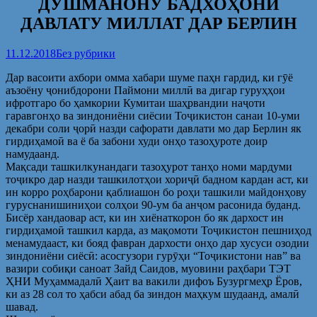
ДУШМАНОНУ БАДХОҲОНИ
ДАВЛАТУ МИЛЛАТ ДАР БЕРЛИН
11.12.2018
Без рубрики
Дар васоити ахбори омма хабари шуме паҳн гардид, ки гӯё
аъзоёну ҷонибдорони Паймони миллӣ ва дигар гуруҳҳои
ифротгаро бо ҳамкории Кумитаи шаҳрвандии наҷоти
гаравгонҳо ва зиндониёни сиёсии Тоҷикистон санаи 10-уми
декабри соли ҷорӣ назди сафорати давлати мо дар Берлин як
гирдиҳамоӣ ва ё ба забони худи онҳо тазоҳуроте доир
намудаанд.
Мақсади ташкилкунандаги тазоҳурот танҳо номи мардуми
тоҷикро дар назди ташкилотҳои хориҷӣ бадном кардан аст, ки
ин корро роҳбарони қаблиашон бо роҳи ташкили майдонҳову
гуруснанишиниҳои солҳои 90-ум ба анҷом расонида буданд.
Бисёр хандаовар аст, ки ин хиёнаткорон бо як дархост ин
гирдиҳамоӣ ташкил карда, аз мақомоти Тоҷикистон пешниҳод
менамудааст, ки бояд фавран дархости онҳо дар хусуси озодии
зиндониёни сиёсӣ: асосгузори гурӯҳи “Тоҷикистони нав” ва
вазири собиқи саноат Зайд Саидов, муовини раҳбари ТЭТ
ҲНИ Муҳаммадалӣ Ҳаит ва вакили дифоъ Бузургмеҳр Ёров,
ки аз 28 сол то ҳабси абад ба зиндон маҳкум шудаанд, амалӣ
шавад.