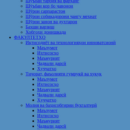
Шуъбаи тарбия ва фарҳанг
Шӯъбаи кор бо ҷавонон
Шўрои сарпарастон
Шўрои собиқадорони ҷангу меҳнат
Шӯрои занон ва духтарон
Бахши варзиш
Хобгоҳи донишкада
ФАКУЛТЕТҲО
Иқтисодиёт ва технологияҳои инноватсионӣ
Маълумот
Ихтисосҳо
Маъмурият
Ҷадвали дарсӣ
Ҳуҷҷатҳо
Тиҷорат, фаъолияти гумрукӣ ва ҳуқуқ
Маълумот
Ихтисосҳо
Маъмурият
Ҷадвали дарсӣ
Ҳуҷҷатҳо
Молия ва баҳисобгирии бухгалтерӣ
Маълумот
Ихтисосҳо
Маъмурият
Ҷадвали дарсӣ