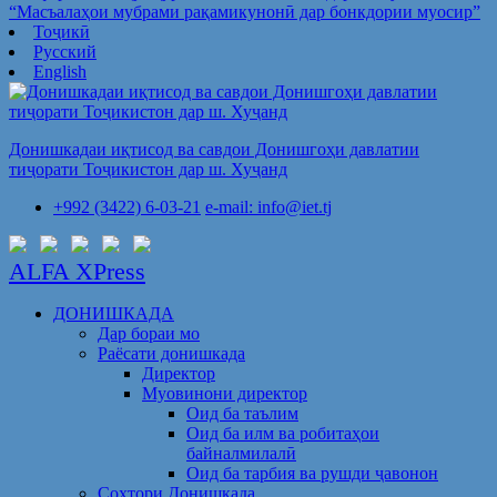
“Масъалаҳои мубрами рақамикунонӣ дар бонкдории муосир”
Тоҷикӣ
Русский
English
Донишкадаи иқтисод ва савдои Донишгоҳи давлатии
тиҷорати Тоҷикистон дар ш. Хуҷанд
+992 (3422) 6-03-21
e-mail: info@iet.tj
ALFA XPress
ДОНИШКАДА
Дар бораи мо
Раёсати донишкада
Директор
Муовинони директор
Оид ба таълим
Оид ба илм ва робитаҳои
байналмилалӣ
Оид ба тарбия ва рушди ҷавонон
Сохтори Донишкада