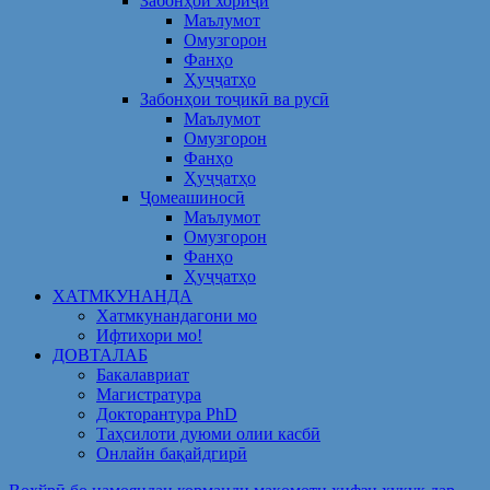
Забонҳои хориҷӣ
Маълумот
Омузгорон
Фанҳо
Ҳуҷҷатҳо
Забонҳои тоҷикӣ ва русӣ
Маълумот
Омузгорон
Фанҳо
Ҳуҷҷатҳо
Ҷомеашиносӣ
Маълумот
Омузгорон
Фанҳо
Ҳуҷҷатҳо
ХАТМКУНАНДА
Хатмкунандагони мо
Ифтихори мо!
ДОВТАЛАБ
Бакалавриат
Магистратура
Докторантура PhD
Таҳсилоти дуюми олии касбӣ
Онлайн бақайдгирӣ