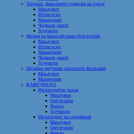
Тиҷорат, фаъолияти гумрукӣ ва ҳуқуқ
Маълумот
Ихтисосҳо
Маъмурият
Ҷадвали дарсӣ
Ҳуҷҷатҳо
Молия ва баҳисобгирии бухгалтерӣ
Маълумот
Ихтисосҳо
Маъмурият
Ҷадвали дарсӣ
Ҳуҷҷатҳо
Шуъбаи омӯзиши таҳсилоти фосилавӣ
Маълумот
Маъмурият
КАФЕДРАҲО
Иқтисодиёти ҷаҳон
Маълумот
Омузгорон
Фанҳо
Ҳуҷҷатҳо
Иқтисодиёт ва соҳибкорӣ
Маълумот
Омузгорон
Фанҳо