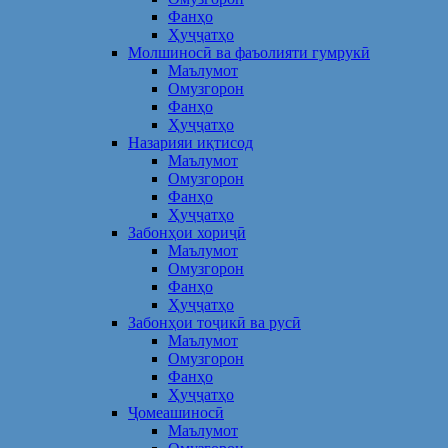
Фанҳо
Ҳуҷҷатҳо
Молшиносӣ ва фаъолияти гумрукӣ
Маълумот
Омузгорон
Фанҳо
Ҳуҷҷатҳо
Назарияи иқтисод
Маълумот
Омузгорон
Фанҳо
Ҳуҷҷатҳо
Забонҳои хориҷӣ
Маълумот
Омузгорон
Фанҳо
Ҳуҷҷатҳо
Забонҳои тоҷикӣ ва русӣ
Маълумот
Омузгорон
Фанҳо
Ҳуҷҷатҳо
Ҷомеашиносӣ
Маълумот