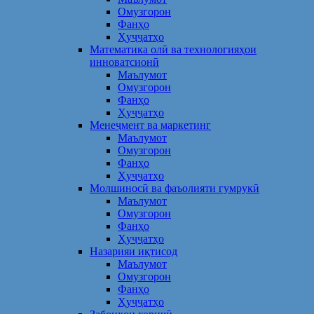
Омузгорон
Фанҳо
Ҳуҷҷатҳо
Математика олӣ ва технологияҳои
инноватсионӣ
Маълумот
Омузгорон
Фанҳо
Ҳуҷҷатҳо
Менеҷмент ва маркетинг
Маълумот
Омузгорон
Фанҳо
Ҳуҷҷатҳо
Молшиносӣ ва фаъолияти гумрукӣ
Маълумот
Омузгорон
Фанҳо
Ҳуҷҷатҳо
Назарияи иқтисод
Маълумот
Омузгорон
Фанҳо
Ҳуҷҷатҳо