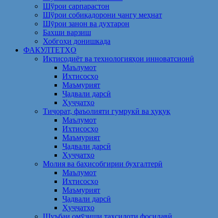
Шўрои сарпарастон
Шўрои собиқадорони ҷангу меҳнат
Шӯрои занон ва духтарон
Бахши варзиш
Хобгоҳи донишкада
ФАКУЛТЕТҲО
Иқтисодиёт ва технологияҳои инноватсионӣ
Маълумот
Ихтисосҳо
Маъмурият
Ҷадвали дарсӣ
Ҳуҷҷатҳо
Тиҷорат, фаъолияти гумрукӣ ва ҳуқуқ
Маълумот
Ихтисосҳо
Маъмурият
Ҷадвали дарсӣ
Ҳуҷҷатҳо
Молия ва баҳисобгирии бухгалтерӣ
Маълумот
Ихтисосҳо
Маъмурият
Ҷадвали дарсӣ
Ҳуҷҷатҳо
Шуъбаи омӯзиши таҳсилоти фосилавӣ