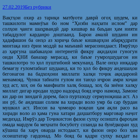
27.02.2019
Без рубрики
Вақтҳои охир аз тариқи матбуоти даврӣ огоҳ шудем, ки
ташкилоти мамнӯъи бо ном “Ҳизби наҳзати ислом” дар
солҳои ҷанги шаҳрвандӣ дар кишвар ва баъдан ҳам нияти
табаддулот карданро доштаанд. Барои амалӣ шудани ин
ҳадафашон ба онҳо аз хориҷа баъзе кишварҳои абарқудрати
минтақа низ ёрии моддӣ ва маънавӣ мерасонидааст. Имрӯзҳо
аз ҳаргуна шабакаҳои интернетӣ фикру ақидаҳои гуногун
оиди ҲНИ баназар мерасад, ки баъзе гумроҳшудагон ин
ташкилотро то ҳол пуштибонӣ мекунанд. Вале онҳо инқадар
бемағзу ғуломтабиат шудаанд, ки то ҳол бо фикру андешаҳои
бегонагон ва бадхоҳони миллати халқи тоҷик ақидаронӣ
менамояд. Чунки табиати ғулом ин танҳо иҷрои амри хоҷаи
худ аст, хоҳ он ба манфиати халқ бошад, хоҳ ба зиёни халқу
миллат дигар иродаи худро надорад бояд иҷро намояд. Замоне
ки дар он зиндагӣ дорем, басо пуртазоду сермуноқиша аст. Аз
ин рӯ, бе андешаи солим ва хиради воло умр ба сар бурдан
мушкил аст. Инсон ва ҷомеаро воқеан ҳам ақли расо ва
хиради воло аз ҳама гуна хатари даҳшатбору марговар наҷот
медиҳад. Имрўз дар Тоҷикистон фазои сулҳу осоишта фароҳам
омада мардум ба меҳнати босуботу созанда ва бунёдкораи худ
кўшиш ба харҷ оварда истодааст, ки фазои онро боз ҳам
осоиштатар гардонад. Мо бояд ба қадри сулҳу ваҳдат ва