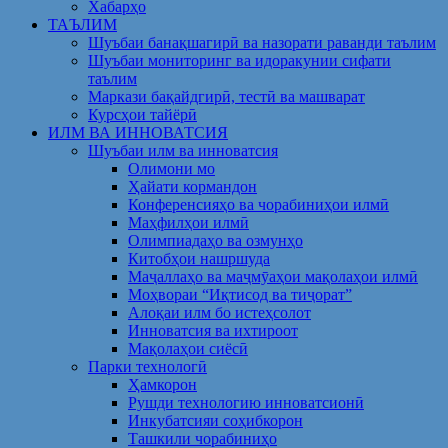
Хабарҳо
ТАЪЛИМ
Шуъбаи банақшагирӣ ва назорати раванди таълим
Шуъбаи мониторинг ва идоракунии сифати
таълим
Маркази бақайдгирӣ, тестӣ ва машварат
Курсҳои тайёрӣ
ИЛМ ВА ИННОВАТСИЯ
Шуъбаи илм ва инноватсия
Олимони мо
Ҳайати кормандон
Конференсияҳо ва чорабиниҳои илмӣ
Маҳфилҳои илмӣ
Олимпиадаҳо ва озмунҳо
Китобҳои нашршуда
Маҷаллаҳо ва маҷмӯаҳои мақолаҳои илмӣ
Моҳвораи “Иқтисод ва тиҷорат”
Алоқаи илм бо истеҳсолот
Инноватсия ва ихтироот
Мақолаҳои сиёсӣ
Парки технологӣ
Ҳамкорон
Рушди технологию инноватсионӣ
Инкубатсияи соҳибкорон
Ташкили чорабиниҳо