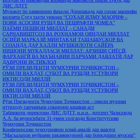
Вохўрӣ бо намояндаи корманди мақомоти ҳифзи ҳуқуқ дар
ДИС ДДТТ
Мулоқот бо ҳамкорони фаъоли Донишкада дар соҳаи маорифи
вилояти Суғд таҳти унвони “СОҲАИ ИЛМУ МАОРИФ –
ПОЯИ АСОСИИ РУШД ВА ПЕШРАФТИ ҶОМЕА”
ПАЁМИ ПЕШВОИ МИЛЛАТ – САНАДИ
САРНАВИШТСОЗ ВА РОҲНАМОИ ОЯНДАИ МИЛЛАТ
ОСИЁИ МАРКАЗӢ МИНТАҚАИ ТАШАББУСКОР ВА
СОЗАНДА ДАР ҲАЛЛИ МУШКИЛОТИ САЙЁРА
НИШОНИ МУҚАДДАСИ МИЛЛАТ: АРЗИШИ СИЁСӢ,
ФАРҲАНГӢ ВА МАЪНАВИИ ПАРЧАМИ ДАВЛАТӢ ДАР
ДАВРОНИ ИСТИҚЛОЛ
РӮЗИ ПРЕЗИДЕНТИ ҶУМҲУРИИ ТОҶИКИСТОН –
ОМИЛИ ВАҲДАТ, СУБОТ ВА РУШДИ УСТУВОРИ
ИҚТИСОДИ МИЛЛӢ
РӮЗИ ПРЕЗИДЕНТИ ҶУМҲУРИИ ТОҶИКИСТОН –
ОМИЛИ ВАҲДАТ, СУБОТ ВА РУШДИ УСТУВОРИ
ИҚТИСОДИ МИЛЛӢ
Рўзи Президенти Ҷумҳурии Тоҷикистон – омили муҳими
иттиҳоду сарҷамъии сокинони кишвар аст
Табрикоти директори ДИС ДДТТ, н.и.и., дотсент Ҷалилзода
А.А. ба муносибати 31-умин солгарди Конститутсияи
Ҷумҳурии Тоҷикистон
Конференсияи ҷумҳуриявии илмӣ-амалӣ дар мавзуи
“Масъалаҳои мубрами рақамикунонӣ дар бонкдории муосир”