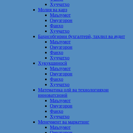
Ҳуҷҷатҳо
Молия ва қарз
Маълумот
Омузгорон
Фанҳо
Ҳуҷҷатҳо
Баҳисобгирии бухгалтерӣ, таҳлил ва аудит
Маълумот
Омузгорон
Фанҳо
Ҳуҷҷатҳо
Ҳуқуқшиносӣ
Маълумот
Омузгорон
Фанҳо
Ҳуҷҷатҳо
Математика олӣ ва технологияҳои
инноватсионӣ
Маълумот
Омузгорон
Фанҳо
Ҳуҷҷатҳо
Менеҷмент ва маркетинг
Маълумот
Омузгорон