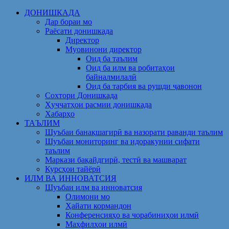
Skip
ДОНИШКАДА
to
Дар бораи мо
content
Раёсати донишкада
Директор
Муовинони директор
Оид ба таълим
Оид ба илм ва робитаҳои
байналмилалӣ
Оид ба тарбия ва рушди ҷавонон
Сохтори Донишкада
Ҳуҷҷатҳои расмии донишкада
Хабарҳо
ТАЪЛИМ
Шуъбаи банақшагирӣ ва назорати раванди таълим
Шуъбаи мониторинг ва идоракунии сифати
таълим
Маркази бақайдгирӣ, тестӣ ва машварат
Курсҳои тайёрӣ
ИЛМ ВА ИННОВАТСИЯ
Шуъбаи илм ва инноватсия
Олимони мо
Ҳайати кормандон
Конференсияҳо ва чорабиниҳои илмӣ
Маҳфилҳои илмӣ