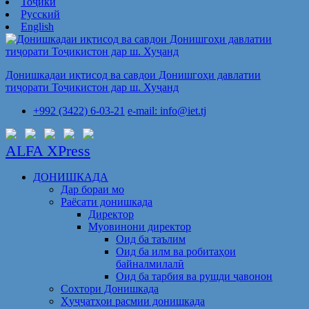
Тоҷикӣ
Русский
English
Донишкадаи иқтисод ва савдои Донишгоҳи давлатии
тиҷорати Тоҷикистон дар ш. Хуҷанд
+992 (3422) 6-03-21
e-mail: info@iet.tj
ALFA XPress
ДОНИШКАДА
Дар бораи мо
Раёсати донишкада
Директор
Муовинони директор
Оид ба таълим
Оид ба илм ва робитаҳои
байналмилалӣ
Оид ба тарбия ва рушди ҷавонон
Сохтори Донишкада
Ҳуҷҷатҳои расмии донишкада