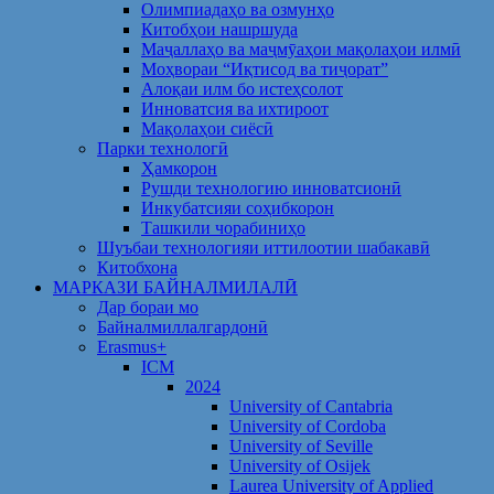
Олимпиадаҳо ва озмунҳо
Китобҳои нашршуда
Маҷаллаҳо ва маҷмӯаҳои мақолаҳои илмӣ
Моҳвораи “Иқтисод ва тиҷорат”
Алоқаи илм бо истеҳсолот
Инноватсия ва ихтироот
Мақолаҳои сиёсӣ
Парки технологӣ
Ҳамкорон
Рушди технологию инноватсионӣ
Инкубатсияи соҳибкорон
Ташкили чорабиниҳо
Шуъбаи технологияи иттилоотии шабакавӣ
Китобхона
МАРКАЗИ БАЙНАЛМИЛАЛӢ
Дар бораи мо
Байналмиллалгардонӣ
Erasmus+
ICM
2024
University of Cantabria
University of Cordoba
University of Seville
University of Osijek
Laurea University of Applied