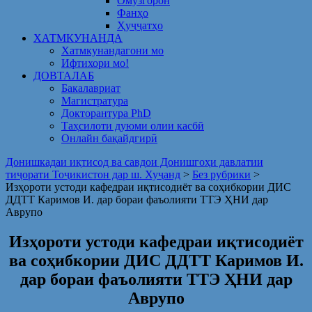
Омузгорон
Фанҳо
Ҳуҷҷатҳо
ХАТМКУНАНДА
Хатмкунандагони мо
Ифтихори мо!
ДОВТАЛАБ
Бакалавриат
Магистратура
Докторантура PhD
Таҳсилоти дуюми олии касбӣ
Онлайн бақайдгирӣ
Донишкадаи иқтисод ва савдои Донишгоҳи давлатии
тиҷорати Тоҷикистон дар ш. Хуҷанд
>
Без рубрики
>
Изҳороти устоди кафедраи иқтисодиёт ва соҳибкории ДИС
ДДТТ Каримов И. дар бораи фаъолияти ТТЭ ҲНИ дар
Аврупо
Изҳороти устоди кафедраи иқтисодиёт
ва соҳибкории ДИС ДДТТ Каримов И.
дар бораи фаъолияти ТТЭ ҲНИ дар
Аврупо