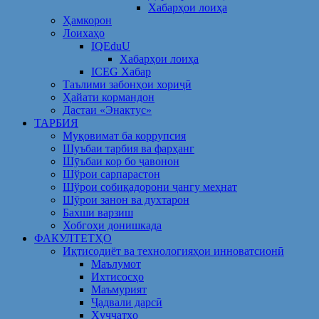
Хабарҳои лоиҳа
Ҳамкорон
Лоихаҳо
IQEduU
Хабарҳои лоиҳа
ICEG Хабар
Таълими забонҳои хориҷӣ
Ҳайати кормандон
Дастаи «Энактус»
ТАРБИЯ
Муқовимат ба коррупсия
Шуъбаи тарбия ва фарҳанг
Шӯъбаи кор бо ҷавонон
Шўрои сарпарастон
Шўрои собиқадорони ҷангу меҳнат
Шӯрои занон ва духтарон
Бахши варзиш
Хобгоҳи донишкада
ФАКУЛТЕТҲО
Иқтисодиёт ва технологияҳои инноватсионӣ
Маълумот
Ихтисосҳо
Маъмурият
Ҷадвали дарсӣ
Ҳуҷҷатҳо