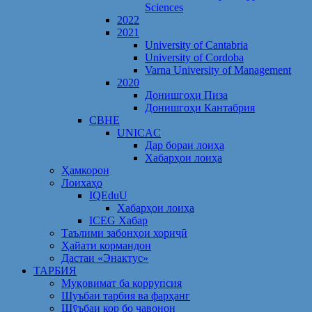
Sciences
2022
2021
University of Cantabria
University of Cordoba
Varna University of Management
2020
Донишгоҳи Пиза
Донишгоҳи Кантабрия
CBHE
UNICAC
Дар бораи лоиҳа
Хабарҳои лоиҳа
Ҳамкорон
Лоихаҳо
IQEduU
Хабарҳои лоиҳа
ICEG Хабар
Таълими забонҳои хориҷӣ
Ҳайати кормандон
Дастаи «Энактус»
ТАРБИЯ
Муқовимат ба коррупсия
Шуъбаи тарбия ва фарҳанг
Шӯъбаи кор бо ҷавонон