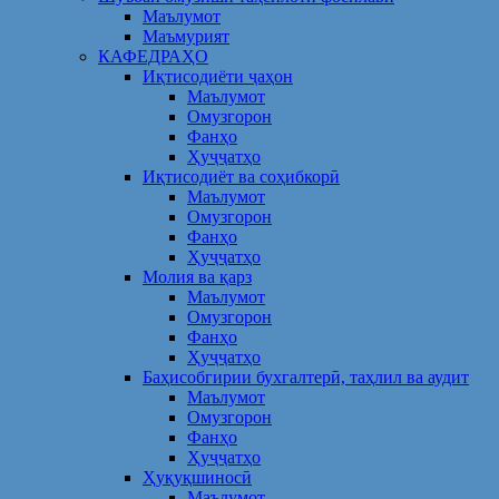
Маълумот
Маъмурият
КАФЕДРАҲО
Иқтисодиёти ҷаҳон
Маълумот
Омузгорон
Фанҳо
Ҳуҷҷатҳо
Иқтисодиёт ва соҳибкорӣ
Маълумот
Омузгорон
Фанҳо
Ҳуҷҷатҳо
Молия ва қарз
Маълумот
Омузгорон
Фанҳо
Ҳуҷҷатҳо
Баҳисобгирии бухгалтерӣ, таҳлил ва аудит
Маълумот
Омузгорон
Фанҳо
Ҳуҷҷатҳо
Ҳуқуқшиносӣ
Маълумот