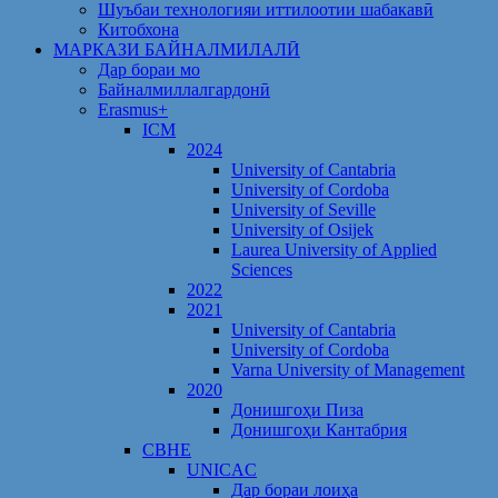
Шуъбаи технологияи иттилоотии шабакавӣ
Китобхона
МАРКАЗИ БАЙНАЛМИЛАЛӢ
Дар бораи мо
Байналмиллалгардонӣ
Erasmus+
ICM
2024
University of Cantabria
University of Cordoba
University of Seville
University of Osijek
Laurea University of Applied
Sciences
2022
2021
University of Cantabria
University of Cordoba
Varna University of Management
2020
Донишгоҳи Пиза
Донишгоҳи Кантабрия
CBHE
UNICAC
Дар бораи лоиҳа