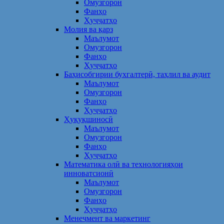
Омузгорон
Фанҳо
Ҳуҷҷатҳо
Молия ва қарз
Маълумот
Омузгорон
Фанҳо
Ҳуҷҷатҳо
Баҳисобгирии бухгалтерӣ, таҳлил ва аудит
Маълумот
Омузгорон
Фанҳо
Ҳуҷҷатҳо
Ҳуқуқшиносӣ
Маълумот
Омузгорон
Фанҳо
Ҳуҷҷатҳо
Математика олӣ ва технологияҳои
инноватсионӣ
Маълумот
Омузгорон
Фанҳо
Ҳуҷҷатҳо
Менеҷмент ва маркетинг