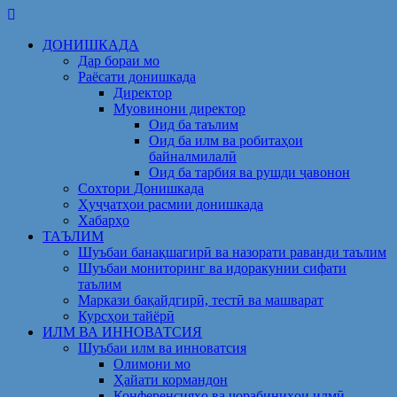
Skip
to
ДОНИШКАДА
content
Дар бораи мо
Раёсати донишкада
Директор
Муовинони директор
Оид ба таълим
Оид ба илм ва робитаҳои
байналмилалӣ
Оид ба тарбия ва рушди ҷавонон
Сохтори Донишкада
Ҳуҷҷатҳои расмии донишкада
Хабарҳо
ТАЪЛИМ
Шуъбаи банақшагирӣ ва назорати раванди таълим
Шуъбаи мониторинг ва идоракунии сифати
таълим
Маркази бақайдгирӣ, тестӣ ва машварат
Курсҳои тайёрӣ
ИЛМ ВА ИННОВАТСИЯ
Шуъбаи илм ва инноватсия
Олимони мо
Ҳайати кормандон
Конференсияҳо ва чорабиниҳои илмӣ