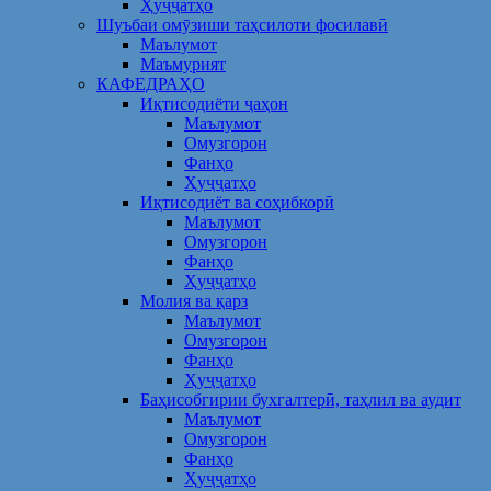
Ҳуҷҷатҳо
Шуъбаи омӯзиши таҳсилоти фосилавӣ
Маълумот
Маъмурият
КАФЕДРАҲО
Иқтисодиёти ҷаҳон
Маълумот
Омузгорон
Фанҳо
Ҳуҷҷатҳо
Иқтисодиёт ва соҳибкорӣ
Маълумот
Омузгорон
Фанҳо
Ҳуҷҷатҳо
Молия ва қарз
Маълумот
Омузгорон
Фанҳо
Ҳуҷҷатҳо
Баҳисобгирии бухгалтерӣ, таҳлил ва аудит
Маълумот
Омузгорон
Фанҳо
Ҳуҷҷатҳо