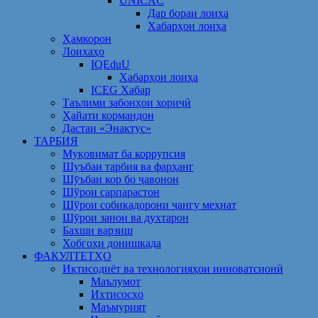
UNICAC
Дар бораи лоиҳа
Хабарҳои лоиҳа
Ҳамкорон
Лоихаҳо
IQEduU
Хабарҳои лоиҳа
ICEG Хабар
Таълими забонҳои хориҷӣ
Ҳайати кормандон
Дастаи «Энактус»
ТАРБИЯ
Муқовимат ба коррупсия
Шуъбаи тарбия ва фарҳанг
Шӯъбаи кор бо ҷавонон
Шўрои сарпарастон
Шўрои собиқадорони ҷангу меҳнат
Шӯрои занон ва духтарон
Бахши варзиш
Хобгоҳи донишкада
ФАКУЛТЕТҲО
Иқтисодиёт ва технологияҳои инноватсионӣ
Маълумот
Ихтисосҳо
Маъмурият