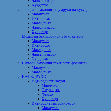
Ҷадвали дарсӣ
Ҳуҷҷатҳо
Тиҷорат, фаъолияти гумрукӣ ва ҳуқуқ
Маълумот
Ихтисосҳо
Маъмурият
Ҷадвали дарсӣ
Ҳуҷҷатҳо
Молия ва баҳисобгирии бухгалтерӣ
Маълумот
Ихтисосҳо
Маъмурият
Ҷадвали дарсӣ
Ҳуҷҷатҳо
Шуъбаи омӯзиши таҳсилоти фосилавӣ
Маълумот
Маъмурият
КАФЕДРАҲО
Иқтисодиёти ҷаҳон
Маълумот
Омузгорон
Фанҳо
Ҳуҷҷатҳо
Иқтисодиёт ва соҳибкорӣ
Маълумот