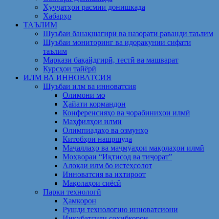
Ҳуҷҷатҳои расмии донишкада
Хабарҳо
ТАЪЛИМ
Шуъбаи банақшагирӣ ва назорати раванди таълим
Шуъбаи мониторинг ва идоракунии сифати
таълим
Маркази бақайдгирӣ, тестӣ ва машварат
Курсҳои тайёрӣ
ИЛМ ВА ИННОВАТСИЯ
Шуъбаи илм ва инноватсия
Олимони мо
Ҳайати кормандон
Конференсияҳо ва чорабиниҳои илмӣ
Маҳфилҳои илмӣ
Олимпиадаҳо ва озмунҳо
Китобҳои нашршуда
Маҷаллаҳо ва маҷмӯаҳои мақолаҳои илмӣ
Моҳвораи “Иқтисод ва тиҷорат”
Алоқаи илм бо истеҳсолот
Инноватсия ва ихтироот
Мақолаҳои сиёсӣ
Парки технологӣ
Ҳамкорон
Рушди технологию инноватсионӣ
Инкубатсияи соҳибкорон