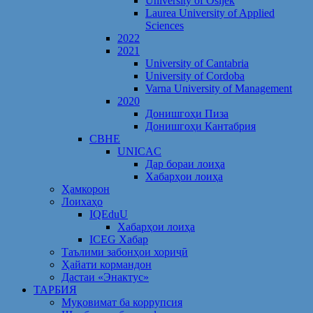
University of Osijek
Laurea University of Applied
Sciences
2022
2021
University of Cantabria
University of Cordoba
Varna University of Management
2020
Донишгоҳи Пиза
Донишгоҳи Кантабрия
CBHE
UNICAC
Дар бораи лоиҳа
Хабарҳои лоиҳа
Ҳамкорон
Лоихаҳо
IQEduU
Хабарҳои лоиҳа
ICEG Хабар
Таълими забонҳои хориҷӣ
Ҳайати кормандон
Дастаи «Энактус»
ТАРБИЯ
Муқовимат ба коррупсия