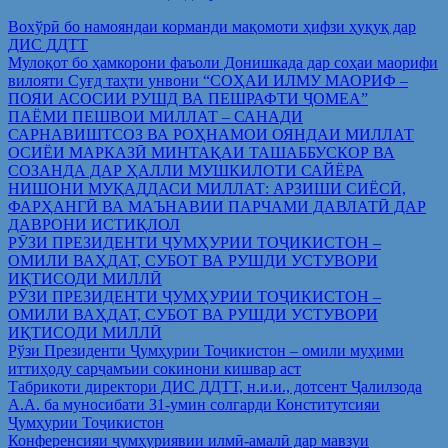
Вохўрӣ бо намояндаи корманди мақомоти ҳифзи ҳуқуқ дар
ДИС ДДТТ
Мулоқот бо ҳамкорони фаъоли Донишкада дар соҳаи маорифи
вилояти Суғд таҳти унвони “СОҲАИ ИЛМУ МАОРИФ –
ПОЯИ АСОСИИ РУШД ВА ПЕШРАФТИ ҶОМЕА”
ПАЁМИ ПЕШВОИ МИЛЛАТ – САНАДИ
САРНАВИШТСОЗ ВА РОҲНАМОИ ОЯНДАИ МИЛЛАТ
ОСИЁИ МАРКАЗӢ МИНТАҚАИ ТАШАББУСКОР ВА
СОЗАНДА ДАР ҲАЛЛИ МУШКИЛОТИ САЙЁРА
НИШОНИ МУҚАДДАСИ МИЛЛАТ: АРЗИШИ СИЁСӢ,
ФАРҲАНГӢ ВА МАЪНАВИИ ПАРЧАМИ ДАВЛАТӢ ДАР
ДАВРОНИ ИСТИҚЛОЛ
РӮЗИ ПРЕЗИДЕНТИ ҶУМҲУРИИ ТОҶИКИСТОН –
ОМИЛИ ВАҲДАТ, СУБОТ ВА РУШДИ УСТУВОРИ
ИҚТИСОДИ МИЛЛӢ
РӮЗИ ПРЕЗИДЕНТИ ҶУМҲУРИИ ТОҶИКИСТОН –
ОМИЛИ ВАҲДАТ, СУБОТ ВА РУШДИ УСТУВОРИ
ИҚТИСОДИ МИЛЛӢ
Рўзи Президенти Ҷумҳурии Тоҷикистон – омили муҳими
иттиҳоду сарҷамъии сокинони кишвар аст
Табрикоти директори ДИС ДДТТ, н.и.и., дотсент Ҷалилзода
А.А. ба муносибати 31-умин солгарди Конститутсияи
Ҷумҳурии Тоҷикистон
Конференсияи ҷумҳуриявии илмӣ-амалӣ дар мавзуи