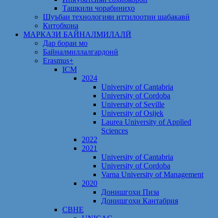
Ташкили чорабиниҳо
Шуъбаи технологияи иттилоотии шабакавӣ
Китобхона
МАРКАЗИ БАЙНАЛМИЛАЛӢ
Дар бораи мо
Байналмиллалгардонӣ
Erasmus+
ICM
2024
University of Cantabria
University of Cordoba
University of Seville
University of Osijek
Laurea University of Applied
Sciences
2022
2021
University of Cantabria
University of Cordoba
Varna University of Management
2020
Донишгоҳи Пиза
Донишгоҳи Кантабрия
CBHE