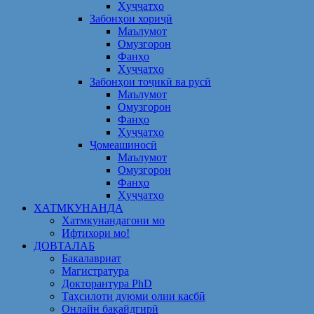
Ҳуҷҷатҳо
Забонҳои хориҷӣ
Маълумот
Омузгорон
Фанҳо
Ҳуҷҷатҳо
Забонҳои тоҷикӣ ва русӣ
Маълумот
Омузгорон
Фанҳо
Ҳуҷҷатҳо
Ҷомеашиносӣ
Маълумот
Омузгорон
Фанҳо
Ҳуҷҷатҳо
ХАТМКУНАНДА
Хатмкунандагони мо
Ифтихори мо!
ДОВТАЛАБ
Бакалавриат
Магистратура
Докторантура PhD
Таҳсилоти дуюми олии касбӣ
Онлайн бақайдгирӣ