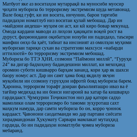
Матбуот яке аз воситаҳои мутаррақӣ ва муносиби муосир
ҷиҳати мубориза бо терроризму экстремизм шуда метавонад.
Вале бояд гуфт, ки ин восита, инчунин, барои тарғиби
падидаҳои номатлуб низ воситаи қулай мебошад. Дар ин
«майдони андеша» муҳим он аст, ки кӣ киро бовар мекунад.
Омода кардани маводи аз лиҳози ҳақиқати воқеӣ рост ва
дуруст, фаҳмонидани оқибатҳои нохуби ин падидаҳо, таъсири
манфии онҳо ба ҳаёт, табиат ва инсоният аз омилҳои муҳими
муборизаи тариқи сухан ва стратегияи махсуси «набарди
иттилоотӣ» бо терроризму экстремизм мебошад.
Мубориза бо ТТЭ ҲНИ, созмони “Паймони миллӣ”, “Гуруҳи
24” ва дигар бадхоҳону бадандешони миллат, ки мехоҳанд
оромию суботи кишварро барҳам зананд, кори ҳар як шахси
баору номус аст. Дар ин самт ҳама бояд якдилу якҷон
муқобили ин созмону гуруҳҳои ифротӣ бояд мубориза барем.
Ҳароина, терроризм торафт доираи фаъолияташро иваз ва ё
тағйир медиҳад ва ин боиси нигаронӣ ва хатар ба кишварҳо
гардидааст. Ҷумҳурии Тоҷикистон низ дар қатори садҳо
мамолики олам терроризмро бо тамоми зуҳуроташ сахт
маҳкум намуда, дар самти мубориза бо он, корро ҷоннок
кардааст. Ҷавонони саодатманди мо дар партави сиёсати
хирадмандонаи Ҳукумату Сарвари мамлакат мутаҳҳид
гардида, бо ин падидаҳои номатлуби ҷомеа мубориза
мебаранд.