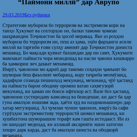
“Паймони миллӣ” дар Аврупо
29.03.2019
Без рубрики
Стратегияи мубориза бо терроризм ва экстремизм кори на
танҳо Ҳукумат ва сохторҳои он, балки тамоми ҷомеаи
шаҳрвандии Тоҷикистон ба ҳисоб меравад. Яке аз роҳҳои
мубориза бо терроризм ин, пеш аз ҳама, эҳёи фарҳанги асили
миллӣ ва тарғиби ғояи сулҳу амният дар Тоҷикистон дониста
мешавад. Бо мақсади қувват бахшидан дар ин самт, Ҳукумати
мамлакат пайваста чора меандешад ва насли ҷавони кишварро
ба ҳамкории зич даъват менамояд.
Имрӯз, ҷавонони мо қариб дар тамоми соҳаҳои ҷамъият бо
шумораи беш фаъолият мебаранд, кору таҷриба меомӯзанд,
ҳадафҳои созанда пешниҳод мекунанд, мехонанд, ҷӯё ҳастанд
ва пайваста барои ободиву оромии ватан саҳмгузорӣ
мекунанд, ки ҳамаи ин боиси ифтихор аст. Вале боз ҳастанд,
ҷавонони сустиродаву камсавод ва беандешае, ки даст ба ҳар
гуна амалҳои ношоям зада, ҳаёти худ ва наздиконашонро дар
хатар мегузоранд. Аз ҷумлаи чунин ҷавонон, имрӯз ба сафи
гурӯҳҳои экстремистиву террористӣ шомил мешаванд, ки
хушбахтона шумораашон торафт кам гашта истодааст. Ин аз
он шаҳодат медиҳад, ки аллакай аксарияти эшон хатогии
хешро дарк карда, даст ба амалҳои шоиста ва ободкорӣ
мезананд.