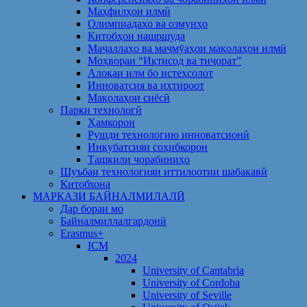
Маҳфилҳои илмӣ
Олимпиадаҳо ва озмунҳо
Китобҳои нашршуда
Маҷаллаҳо ва маҷмӯаҳои мақолаҳои илмӣ
Моҳвораи “Иқтисод ва тиҷорат”
Алоқаи илм бо истеҳсолот
Инноватсия ва ихтироот
Мақолаҳои сиёсӣ
Парки технологӣ
Ҳамкорон
Рушди технологию инноватсионӣ
Инкубатсияи соҳибкорон
Ташкили чорабиниҳо
Шуъбаи технологияи иттилоотии шабакавӣ
Китобхона
МАРКАЗИ БАЙНАЛМИЛАЛӢ
Дар бораи мо
Байналмиллалгардонӣ
Erasmus+
ICM
2024
University of Cantabria
University of Cordoba
University of Seville