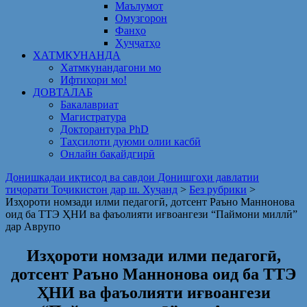
Маълумот
Омузгорон
Фанҳо
Ҳуҷҷатҳо
ХАТМКУНАНДА
Хатмкунандагони мо
Ифтихори мо!
ДОВТАЛАБ
Бакалавриат
Магистратура
Докторантура PhD
Таҳсилоти дуюми олии касбӣ
Онлайн бақайдгирӣ
Донишкадаи иқтисод ва савдои Донишгоҳи давлатии
тиҷорати Тоҷикистон дар ш. Хуҷанд
>
Без рубрики
>
Изҳороти номзади илми педагогӣ, дотсент Раъно Маннонова
оид ба ТТЭ ҲНИ ва фаъолияти иғвоангези “Паймони миллӣ”
дар Аврупо
Изҳороти номзади илми педагогӣ,
дотсент Раъно Маннонова оид ба ТТЭ
ҲНИ ва фаъолияти иғвоангези