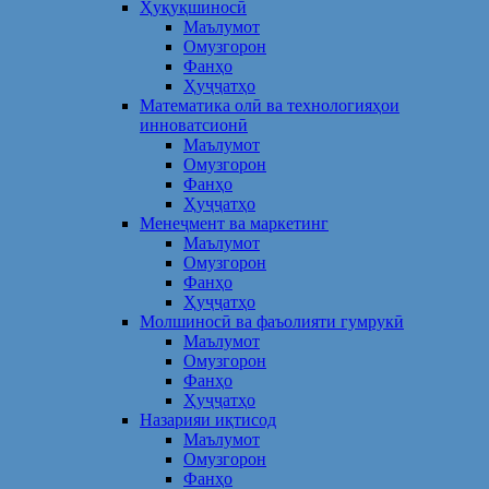
Ҳуқуқшиносӣ
Маълумот
Омузгорон
Фанҳо
Ҳуҷҷатҳо
Математика олӣ ва технологияҳои
инноватсионӣ
Маълумот
Омузгорон
Фанҳо
Ҳуҷҷатҳо
Менеҷмент ва маркетинг
Маълумот
Омузгорон
Фанҳо
Ҳуҷҷатҳо
Молшиносӣ ва фаъолияти гумрукӣ
Маълумот
Омузгорон
Фанҳо
Ҳуҷҷатҳо
Назарияи иқтисод
Маълумот
Омузгорон
Фанҳо