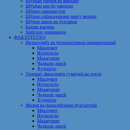
Шуъбаи тарбия ва фарҳанг
Шӯъбаи кор бо ҷавонон
Шўрои сарпарастон
Шўрои собиқадорони ҷангу меҳнат
Шӯрои занон ва духтарон
Бахши варзиш
Хобгоҳи донишкада
ФАКУЛТЕТҲО
Иқтисодиёт ва технологияҳои инноватсионӣ
Маълумот
Ихтисосҳо
Маъмурият
Ҷадвали дарсӣ
Ҳуҷҷатҳо
Тиҷорат, фаъолияти гумрукӣ ва ҳуқуқ
Маълумот
Ихтисосҳо
Маъмурият
Ҷадвали дарсӣ
Ҳуҷҷатҳо
Молия ва баҳисобгирии бухгалтерӣ
Маълумот
Ихтисосҳо
Маъмурият
Ҷадвали дарсӣ