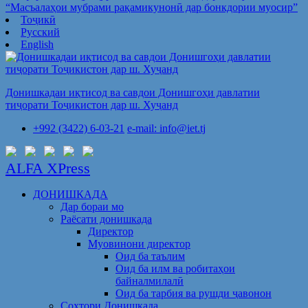
“Масъалаҳои мубрами рақамикунонӣ дар бонкдории муосир”
Тоҷикӣ
Русский
English
Донишкадаи иқтисод ва савдои Донишгоҳи давлатии
тиҷорати Тоҷикистон дар ш. Хуҷанд
+992 (3422) 6-03-21
e-mail: info@iet.tj
ALFA XPress
ДОНИШКАДА
Дар бораи мо
Раёсати донишкада
Директор
Муовинони директор
Оид ба таълим
Оид ба илм ва робитаҳои
байналмилалӣ
Оид ба тарбия ва рушди ҷавонон
Сохтори Донишкада