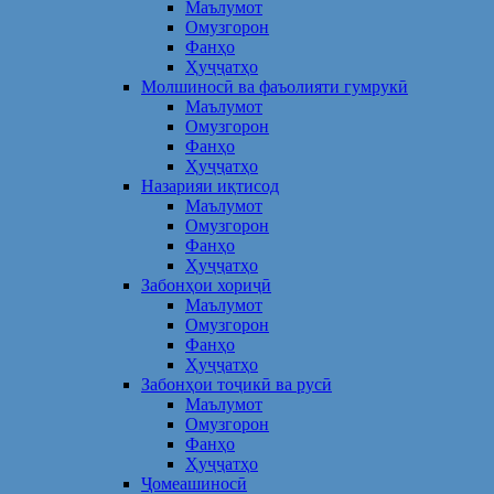
Маълумот
Омузгорон
Фанҳо
Ҳуҷҷатҳо
Молшиносӣ ва фаъолияти гумрукӣ
Маълумот
Омузгорон
Фанҳо
Ҳуҷҷатҳо
Назарияи иқтисод
Маълумот
Омузгорон
Фанҳо
Ҳуҷҷатҳо
Забонҳои хориҷӣ
Маълумот
Омузгорон
Фанҳо
Ҳуҷҷатҳо
Забонҳои тоҷикӣ ва русӣ
Маълумот
Омузгорон
Фанҳо
Ҳуҷҷатҳо
Ҷомеашиносӣ