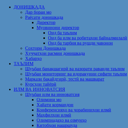
Skip
ДОНИШКАДА
to
Дар бораи мо
content
Раёсати донишкада
Директор
Муовинони директор
Оид ба таълим
Оид ба илм ва робитаҳои байналмилалӣ
Оид ба тарбия ва рушди ҷавонон
Сохтори Донишкада
Ҳуҷҷатҳои расмии донишкада
Хабарҳо
ТАЪЛИМ
Шуъбаи банақшагирӣ ва назорати раванди таълим
Шуъбаи мониторинг ва идоракунии сифати таълим
Маркази бақайдгирӣ, тестӣ ва машварат
Курсҳои тайёрӣ
ИЛМ ВА ИННОВАТСИЯ
Шуъбаи илм ва инноватсия
Олимони мо
Ҳайати кормандон
Конференсияҳо ва чорабиниҳои илмӣ
Маҳфилҳои илмӣ
Олимпиадаҳо ва озмунҳо
Китобҳои нашршуда