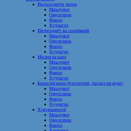
Иқтисодиёти ҷаҳон
Маълумот
Омузгорон
Фанҳо
Ҳуҷҷатҳо
Иқтисодиёт ва соҳибкорӣ
Маълумот
Омузгорон
Фанҳо
Ҳуҷҷатҳо
Молия ва қарз
Маълумот
Омузгорон
Фанҳо
Ҳуҷҷатҳо
Баҳисобгирии бухгалтерӣ, таҳлил ва аудит
Маълумот
Омузгорон
Фанҳо
Ҳуҷҷатҳо
Ҳуқуқшиносӣ
Маълумот
Омузгорон
Фанҳо
Ҳуҷҷатҳо