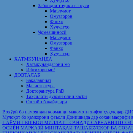
Ҳуҷҷатҳо
Забонҳои тоҷикӣ ва русӣ
Маълумот
Омузгорон
Фанҳо
Ҳуҷҷатҳо
Ҷомеашиносӣ
Маълумот
Омузгорон
Фанҳо
Ҳуҷҷатҳо
ХАТМКУНАНДА
Хатмкунандагони мо
Ифтихори мо!
ДОВТАЛАБ
Бакалавриат
Магистратура
Докторантура PhD
Таҳсилоти дуюми олии касбӣ
Онлайн бақайдгирӣ
Вохўрӣ бо намояндаи корманди мақомоти ҳифзи ҳуқуқ дар Д
Мулоқот бо ҳамкорони фаъоли Донишкада дар соҳаи ма
ПАЁМИ ПЕШВОИ МИЛЛАТ – САНАДИ САРНАВИШТСОЗ
ОСИЁИ МАРКАЗӢ МИНТАҚАИ ТАШАББУСКОР ВА СОЗА