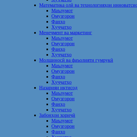
Математика олӣ ва технологияҳои инноватси
Маълумот
Омузгорон
Фанҳо
Ҳуҷҷатҳо
Менеҷмент ва маркетинг
Маълумот
Омузгорон
Фанҳо
Ҳуҷҷатҳо
Молшиносӣ ва фаъолияти гумрукӣ
Маълумот
Омузгорон
Фанҳо
Ҳуҷҷатҳо
Назарияи иқтисод
Маълумот
Омузгорон
Фанҳо
Ҳуҷҷатҳо
Забонҳои хориҷӣ
Маълумот
Омузгорон
Фанҳо