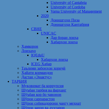
University of Cantabria
University of Cordoba
Varna University of Management
2020
Донишгоҳи Пиза
Донишгоҳи Кантабрия
CBHE
UNICAC
Дар бораи лоиҳа
Хабарҳои лоиҳа
Ҳамкорон
Лоихаҳо
IQEduU
Хабарҳои лоиҳа
ICEG Хабар
Таълими забонҳои хориҷӣ
Ҳайати кормандон
Дастаи «Энактус»
ТАРБИЯ
Муқовимат ба коррупсия
Шуъбаи тарбия ва фарҳанг
Шӯъбаи кор бо ҷавонон
Шўрои сарпарастон
Шўрои собиқадорони ҷангу меҳнат
Шӯрои занон ва духтарон