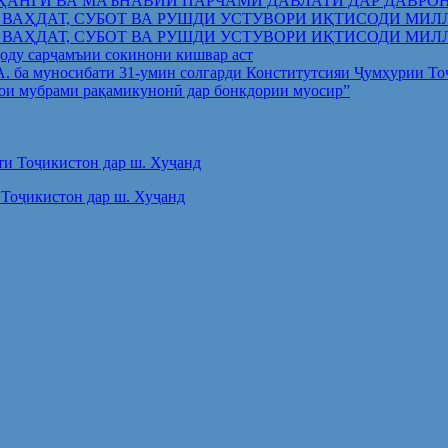
ҲАНГӢ ВА МАЪНАВИИ ПАРЧАМИ ДАВЛАТӢ ДАР ДАВРО
 ВАҲДАТ, СУБОТ ВА РУШДИ УСТУВОРИ ИҚТИСОДИ МИЛ
 ВАҲДАТ, СУБОТ ВА РУШДИ УСТУВОРИ ИҚТИСОДИ МИЛ
оду сарҷамъии сокинони кишвар аст
.А. ба муносибати 31-умин солгарди Конститутсияи Ҷумҳурии Т
ои мубрами рақамикунонӣ дар бонкдории муосир”
Тоҷикистон дар ш. Хуҷанд