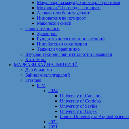
Маҷаллаҳо ва маҷмӯаҳои мақолаҳои илмӣ
Моҳвораи “Иқтисод ва тиҷорат”
Алоқаи илм бо истеҳсолот
Инноватсия ва ихтироот
Мақолаҳои сиёсӣ
Парки технологӣ
Ҳамкорон
Рушди технологию инноватсионӣ
Инкубатсияи соҳибкорон
Ташкили чорабиниҳо
Шуъбаи технологияи иттилоотии шабакавӣ
Китобхона
МАРКАЗИ БАЙНАЛМИЛАЛӢ
Дар бораи мо
Байналмиллалгардонӣ
Erasmus+
ICM
2024
University of Cantabria
University of Cordoba
University of Seville
University of Osijek
Laurea University of Applied Science
2022
2021