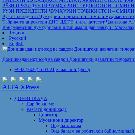
НИШОНИ МУҚАДДАСИ МИЛЛАТ: АРЗИШИ СИЁСӢ, ФАР
РӮЗИ ПРЕЗИДЕНТИ ҶУМҲУРИИ ТОҶИКИСТОН – ОМИЛИ
РӮЗИ ПРЕЗИДЕНТИ ҶУМҲУРИИ ТОҶИКИСТОН – ОМИЛИ
Рўзи Президенти Ҷумҳурии Тоҷикистон – омили муҳими иттиҳ
Табрикоти директори ДИС ДДТТ, н.и.и., дотсент Ҷалилзода А
Конференсияи ҷумҳуриявии илмӣ-амалӣ дар мавзуи “Масъалаҳ
Тоҷикӣ
Русский
English
Донишкадаи иқтисод ва савдои Донишгоҳи давлатии тиҷорати 
+992 (3422) 6-03-21
e-mail: info@iet.tj
ALFA XPress
ДОНИШКАДА
Дар бораи мо
Раёсати донишкада
Директор
Муовинони директор
Оид ба таълим
Оид ба илм ва робитаҳои байналмилалӣ