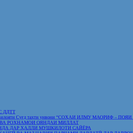
ИС ДДТТ
орифи вилояти Суғд таҳти унвони “СОҲАИ ИЛМУ МАОРИФ –
 ВА РОҲНАМОИ ОЯНДАИ МИЛЛАТ
НДА ДАР ҲАЛЛИ МУШКИЛОТИ САЙЁРА