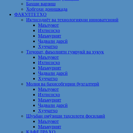
Бахши варзиш
Хобгоҳи донишкада
ФАКУЛТЕТҲО
Иқтисодиёт ва технологияҳои инноватсионӣ
Маълумот
Ихтисосҳо
Маъмурият
Ҷадвали дарсӣ
Ҳуҷҷатҳо
Тиҷорат, фаъолияти гумрукӣ ва ҳуқуқ
Маълумот
Ихтисосҳо
Маъмурият
Ҷадвали дарсӣ
Ҳуҷҷатҳо
Молия ва баҳисобгирии бухгалтерӣ
Маълумот
Ихтисосҳо
Маъмурият
Ҷадвали дарсӣ
Ҳуҷҷатҳо
Шуъбаи омӯзиши таҳсилоти фосилавӣ
Маълумот
Маъмурият
КАФЕДРАҲО