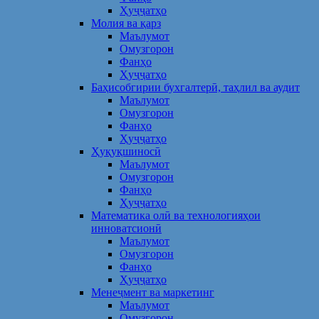
Ҳуҷҷатҳо
Молия ва қарз
Маълумот
Омузгорон
Фанҳо
Ҳуҷҷатҳо
Баҳисобгирии бухгалтерӣ, таҳлил ва аудит
Маълумот
Омузгорон
Фанҳо
Ҳуҷҷатҳо
Ҳуқуқшиносӣ
Маълумот
Омузгорон
Фанҳо
Ҳуҷҷатҳо
Математика олӣ ва технологияҳои
инноватсионӣ
Маълумот
Омузгорон
Фанҳо
Ҳуҷҷатҳо
Менеҷмент ва маркетинг
Маълумот
Омузгорон