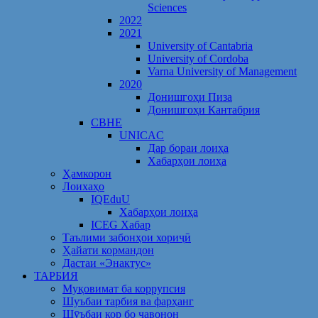
Sciences
2022
2021
University of Cantabria
University of Cordoba
Varna University of Management
2020
Донишгоҳи Пиза
Донишгоҳи Кантабрия
CBHE
UNICAC
Дар бораи лоиҳа
Хабарҳои лоиҳа
Ҳамкорон
Лоихаҳо
IQEduU
Хабарҳои лоиҳа
ICEG Хабар
Таълими забонҳои хориҷӣ
Ҳайати кормандон
Дастаи «Энактус»
ТАРБИЯ
Муқовимат ба коррупсия
Шуъбаи тарбия ва фарҳанг
Шӯъбаи кор бо ҷавонон