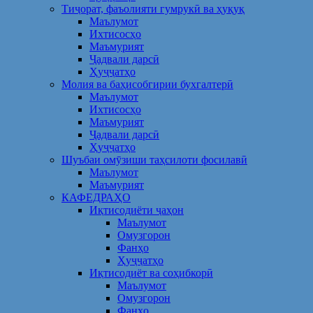
Тиҷорат, фаъолияти гумрукӣ ва ҳуқуқ
Маълумот
Ихтисосҳо
Маъмурият
Ҷадвали дарсӣ
Ҳуҷҷатҳо
Молия ва баҳисобгирии бухгалтерӣ
Маълумот
Ихтисосҳо
Маъмурият
Ҷадвали дарсӣ
Ҳуҷҷатҳо
Шуъбаи омӯзиши таҳсилоти фосилавӣ
Маълумот
Маъмурият
КАФЕДРАҲО
Иқтисодиёти ҷаҳон
Маълумот
Омузгорон
Фанҳо
Ҳуҷҷатҳо
Иқтисодиёт ва соҳибкорӣ
Маълумот
Омузгорон
Фанҳо