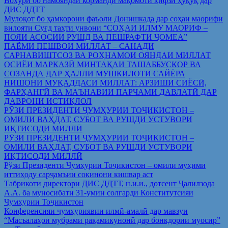
Вохўрӣ бо намояндаи корманди мақомоти ҳифзи ҳуқуқ дар
ДИС ДДТТ
Мулоқот бо ҳамкорони фаъоли Донишкада дар соҳаи маорифи
вилояти Суғд таҳти унвони “СОҲАИ ИЛМУ МАОРИФ –
ПОЯИ АСОСИИ РУШД ВА ПЕШРАФТИ ҶОМЕА”
ПАЁМИ ПЕШВОИ МИЛЛАТ – САНАДИ
САРНАВИШТСОЗ ВА РОҲНАМОИ ОЯНДАИ МИЛЛАТ
ОСИЁИ МАРКАЗӢ МИНТАҚАИ ТАШАББУСКОР ВА
СОЗАНДА ДАР ҲАЛЛИ МУШКИЛОТИ САЙЁРА
НИШОНИ МУҚАДДАСИ МИЛЛАТ: АРЗИШИ СИЁСӢ,
ФАРҲАНГӢ ВА МАЪНАВИИ ПАРЧАМИ ДАВЛАТӢ ДАР
ДАВРОНИ ИСТИҚЛОЛ
РӮЗИ ПРЕЗИДЕНТИ ҶУМҲУРИИ ТОҶИКИСТОН –
ОМИЛИ ВАҲДАТ, СУБОТ ВА РУШДИ УСТУВОРИ
ИҚТИСОДИ МИЛЛӢ
РӮЗИ ПРЕЗИДЕНТИ ҶУМҲУРИИ ТОҶИКИСТОН –
ОМИЛИ ВАҲДАТ, СУБОТ ВА РУШДИ УСТУВОРИ
ИҚТИСОДИ МИЛЛӢ
Рўзи Президенти Ҷумҳурии Тоҷикистон – омили муҳими
иттиҳоду сарҷамъии сокинони кишвар аст
Табрикоти директори ДИС ДДТТ, н.и.и., дотсент Ҷалилзода
А.А. ба муносибати 31-умин солгарди Конститутсияи
Ҷумҳурии Тоҷикистон
Конференсияи ҷумҳуриявии илмӣ-амалӣ дар мавзуи
“Масъалаҳои мубрами рақамикунонӣ дар бонкдории муосир”