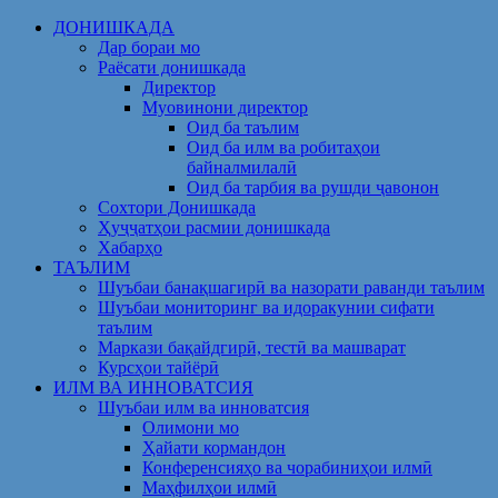
Skip
ДОНИШКАДА
to
Дар бораи мо
content
Раёсати донишкада
Директор
Муовинони директор
Оид ба таълим
Оид ба илм ва робитаҳои
байналмилалӣ
Оид ба тарбия ва рушди ҷавонон
Сохтори Донишкада
Ҳуҷҷатҳои расмии донишкада
Хабарҳо
ТАЪЛИМ
Шуъбаи банақшагирӣ ва назорати раванди таълим
Шуъбаи мониторинг ва идоракунии сифати
таълим
Маркази бақайдгирӣ, тестӣ ва машварат
Курсҳои тайёрӣ
ИЛМ ВА ИННОВАТСИЯ
Шуъбаи илм ва инноватсия
Олимони мо
Ҳайати кормандон
Конференсияҳо ва чорабиниҳои илмӣ
Маҳфилҳои илмӣ