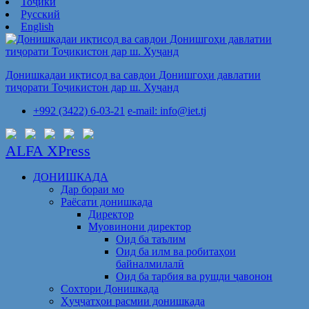
Тоҷикӣ
Русский
English
Донишкадаи иқтисод ва савдои Донишгоҳи давлатии
тиҷорати Тоҷикистон дар ш. Хуҷанд
+992 (3422) 6-03-21
e-mail: info@iet.tj
ALFA XPress
ДОНИШКАДА
Дар бораи мо
Раёсати донишкада
Директор
Муовинони директор
Оид ба таълим
Оид ба илм ва робитаҳои
байналмилалӣ
Оид ба тарбия ва рушди ҷавонон
Сохтори Донишкада
Ҳуҷҷатҳои расмии донишкада