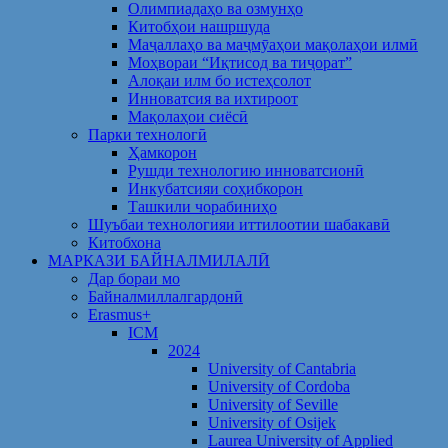
Олимпиадаҳо ва озмунҳо
Китобҳои нашршуда
Маҷаллаҳо ва маҷмӯаҳои мақолаҳои илмӣ
Моҳвораи “Иқтисод ва тиҷорат”
Алоқаи илм бо истеҳсолот
Инноватсия ва ихтироот
Мақолаҳои сиёсӣ
Парки технологӣ
Ҳамкорон
Рушди технологию инноватсионӣ
Инкубатсияи соҳибкорон
Ташкили чорабиниҳо
Шуъбаи технологияи иттилоотии шабакавӣ
Китобхона
МАРКАЗИ БАЙНАЛМИЛАЛӢ
Дар бораи мо
Байналмиллалгардонӣ
Erasmus+
ICM
2024
University of Cantabria
University of Cordoba
University of Seville
University of Osijek
Laurea University of Applied