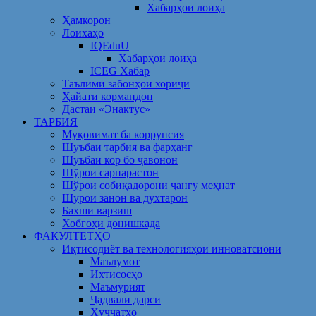
Хабарҳои лоиҳа
Ҳамкорон
Лоихаҳо
IQEduU
Хабарҳои лоиҳа
ICEG Хабар
Таълими забонҳои хориҷӣ
Ҳайати кормандон
Дастаи «Энактус»
ТАРБИЯ
Муқовимат ба коррупсия
Шуъбаи тарбия ва фарҳанг
Шӯъбаи кор бо ҷавонон
Шўрои сарпарастон
Шўрои собиқадорони ҷангу меҳнат
Шӯрои занон ва духтарон
Бахши варзиш
Хобгоҳи донишкада
ФАКУЛТЕТҲО
Иқтисодиёт ва технологияҳои инноватсионӣ
Маълумот
Ихтисосҳо
Маъмурият
Ҷадвали дарсӣ
Ҳуҷҷатҳо