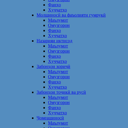
Фанҳо
Ҳуҷҷатҳо
Молшиносӣ ва фаъолияти гумрукӣ
Маълумот
Омузгорон
Фанҳо
Ҳуҷҷатҳо
Назарияи иқтисод
Маълумот
Омузгорон
Фанҳо
Ҳуҷҷатҳо
Забонҳои хориҷӣ
Маълумот
Омузгорон
Фанҳо
Ҳуҷҷатҳо
Забонҳои тоҷикӣ ва русӣ
Маълумот
Омузгорон
Фанҳо
Ҳуҷҷатҳо
Ҷомеашиносӣ
Маълумот