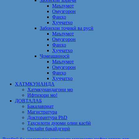
Забонҳои хориҷӣ
Маълумот
Омузгорон
Фанҳо
Ҳуҷҷатҳо
Забонҳои тоҷикӣ ва русӣ
Маълумот
Омузгорон
Фанҳо
Ҳуҷҷатҳо
Ҷомеашиносӣ
Маълумот
Омузгорон
Фанҳо
Ҳуҷҷатҳо
ХАТМКУНАНДА
Хатмкунандагони мо
Ифтихори мо!
ДОВТАЛАБ
Бакалавриат
Магистратура
Докторантура PhD
Таҳсилоти дуюми олии касбӣ
Онлайн бақайдгирӣ