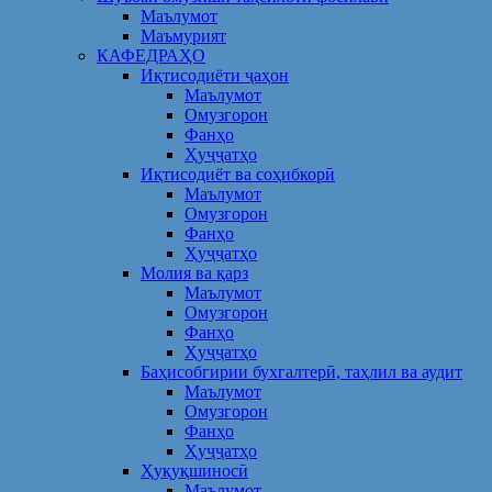
Маълумот
Маъмурият
КАФЕДРАҲО
Иқтисодиёти ҷаҳон
Маълумот
Омузгорон
Фанҳо
Ҳуҷҷатҳо
Иқтисодиёт ва соҳибкорӣ
Маълумот
Омузгорон
Фанҳо
Ҳуҷҷатҳо
Молия ва қарз
Маълумот
Омузгорон
Фанҳо
Ҳуҷҷатҳо
Баҳисобгирии бухгалтерӣ, таҳлил ва аудит
Маълумот
Омузгорон
Фанҳо
Ҳуҷҷатҳо
Ҳуқуқшиносӣ
Маълумот