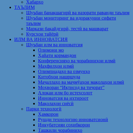
Хабарҳо
ТАЪЛИМ
Шуъбаи банақшагирӣ ва назорати раванди таълим
Шуъбаи мониторинг ва идоракунии сифати
таълим
Маркази бақайдгирӣ, тестӣ ва машварат
Курсҳои тайёрӣ
ИЛМ ВА ИННОВАТСИЯ
Шуъбаи илм ва инноватсия
Олимони мо
Ҳайати кормандон
Конференсияҳо ва чорабиниҳои илмӣ
Маҳфилҳои илмӣ
Олимпиадаҳо ва озмунҳо
Китобҳои нашршуда
Маҷаллаҳо ва маҷмӯаҳои мақолаҳои илмӣ
Моҳвораи “Иқтисод ва тиҷорат”
Алоқаи илм бо истеҳсолот
Инноватсия ва ихтироот
Мақолаҳои сиёсӣ
Парки технологӣ
Ҳамкорон
Рушди технологию инноватсионӣ
Инкубатсияи соҳибкорон
Ташкили чорабиниҳо