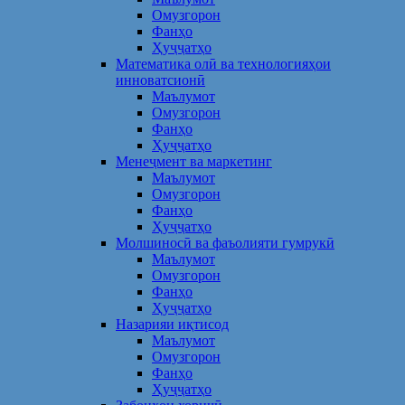
Омузгорон
Фанҳо
Ҳуҷҷатҳо
Математика олӣ ва технологияҳои
инноватсионӣ
Маълумот
Омузгорон
Фанҳо
Ҳуҷҷатҳо
Менеҷмент ва маркетинг
Маълумот
Омузгорон
Фанҳо
Ҳуҷҷатҳо
Молшиносӣ ва фаъолияти гумрукӣ
Маълумот
Омузгорон
Фанҳо
Ҳуҷҷатҳо
Назарияи иқтисод
Маълумот
Омузгорон
Фанҳо
Ҳуҷҷатҳо