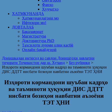
Омузгорон
Фанҳо
Ҳуҷҷатҳо
ХАТМКУНАНДА
Хатмкунандагони мо
Ифтихори мо!
ДОВТАЛАБ
Бакалавриат
Магистратура
Докторантура PhD
Таҳсилоти дуюми олии касбӣ
Онлайн бақайдгирӣ
Донишкадаи иқтисод ва савдои Донишгоҳи давлатии
тиҷорати Тоҷикистон дар ш. Хуҷанд
>
Без рубрики
>
Изҳороти кормандони шуъбаи кадрҳо ва таъминоти ҳуқуқии
ДИС ДДТТ нисбати бозиҳои навбатии аъзоёни ТЭТ ҲНИ
Изҳороти кормандони шуъбаи кадрҳо
ва таъминоти ҳуқуқии ДИС ДДТТ
нисбати бозиҳои навбатии аъзоёни
ТЭТ ҲНИ