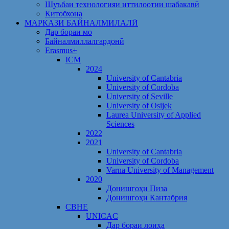
Шуъбаи технологияи иттилоотии шабакавӣ
Китобхона
МАРКАЗИ БАЙНАЛМИЛАЛӢ
Дар бораи мо
Байналмиллалгардонӣ
Erasmus+
ICM
2024
University of Cantabria
University of Cordoba
University of Seville
University of Osijek
Laurea University of Applied
Sciences
2022
2021
University of Cantabria
University of Cordoba
Varna University of Management
2020
Донишгоҳи Пиза
Донишгоҳи Кантабрия
CBHE
UNICAC
Дар бораи лоиҳа