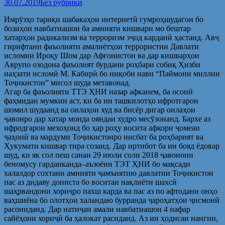
30.07.2019
Без рубрики
Имрӯзҳо тариқи шабакаҳои интернетӣ гумроҳшудагон бо
бозиҳои навбатиашон ба амнияти кишвари мо бештар
хатарҳои радикализм ва терроризм эҷод карданӣ ҳастанд. Авҷ
гирифтани фаъолияти амалиётҳои террористии Давлати
исломии Ироқу Шом дар Афғонистон ва дар кишварҳои
Аврупо озодона фаъолият бурдани роҳбари собиқ Ҳизби
наҳзати исломӣ М. Кабирӣ бо ниқоби нави “Паймони миллии
Тоҷикистон” мисол шуда метавонад.
Агар ба фаъолияти ТТЭ ҲНИ назар афканем, ба осонӣ
фаҳмидан мумкин аст, ки ба ин ташкилотҳо ифротгарон
шомил шудаанд ва оилаҳои худ ва бисёр дигар оилаҳои
ҷавонро дар хатар монда ояндаи худро месўзонанд. Бархе аз
ифродгарон мехоҳонд бо ҳар роҳу восита афкори ҷомеаи
ҷаҳонӣ ва мардуми Тоҷикистонро нисбат ба роҳбарият ва
Ҳукумати кишвар тира созанд. Дар иртибот ба ин бояд ёдовар
шуд, ки як сол пеш санаи 29 июли соли 2018 ҷавонони
беномусу гарданканда–аъзоёни ТЭТ ҲНИ бо мақсади
халалдор сохтани амнияти ҷамъиятию давлатии Тоҷикистон
пас аз дидаву дониста бо воситаи нақлиёти шахсӣ
шаҳрвандони хориҷро пахш карда ва пас аз по афтодани онҳо
ваҳшиёна бо олотҳои халандаю бурранда ҷароҳатҳои ҷисмонӣ
расониданд. Дар натиҷаи амали навбатиашон 4 нафар
сайёҳони хориҷӣ ба ҳалокат расиданд. Аз ин ҳодисаи нангин,