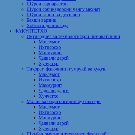
Шўрои сарпарастон
Шўрои собиқадорони ҷангу меҳнат
Шӯрои занон ва духтарон
Бахши варзиш
Хобгоҳи донишкада
ФАКУЛТЕТҲО
Иқтисодиёт ва технологияҳои инноватсионӣ
Маълумот
Ихтисосҳо
Маъмурият
Ҷадвали дарсӣ
Ҳуҷҷатҳо
Тиҷорат, фаъолияти гумрукӣ ва ҳуқуқ
Маълумот
Ихтисосҳо
Маъмурият
Ҷадвали дарсӣ
Ҳуҷҷатҳо
Молия ва баҳисобгирии бухгалтерӣ
Маълумот
Ихтисосҳо
Маъмурият
Ҷадвали дарсӣ
Ҳуҷҷатҳо
Шуъбаи омӯзиши таҳсилоти фосилавӣ