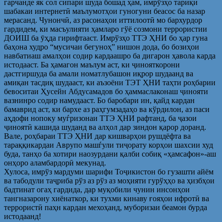
гарчанде як сол сипари шуда бошад ҳам, имрўзҳо тариқи
шабакаи интернетӣ маълумотҳои гуногуни беасос ба назар
мерасанд. Чунончӣ, аз расонаҳои иттилоотӣ мо бархурдор
гардидем, ки масъулияти ҳамларо гўё созмони террористии
ДОИШ ба ӯҳда гирифтааст. Имрўзҳо ТТЭ ҲНИ бо ҳар гуна
баҳона худро “мусичаи бегуноҳ” нишон дода, бо бозиҳои
навбатиаш амалҳои содир кардаашро ба дигарон ҳавола карда
истодааст. Ба ҳамагон маълум аст, ки ҷинояткорони
дастгиршуда ба амали номатлубашон иқрор шудаанд ва
амиқан тасдиқ шудааст, ки аъзоёни ТЭТ ҲНИ таҳти роҳбарии
бевоситаи Ҳусейн Абдусамадов бо ҳаммаслаконаш ҷинояти
вазнинро содир намудааст. Бо баробари ин, қайд кардан
бамаврид аст, ки бархе аз раҳгумзадаҳо ва кўрдилон, аз паси
аҳдофи нопоку муѓризонаи ТТЭ ҲНИ рафтанд, ба ҷазои
ҷиноятӣ кашида шуданд ва алҳол дар зиндон қарор доранд.
Вале, роҳбараи ТТЭ ҲНИ дар кишварҳои рушдёфта ва
тараққикардаи Аврупо машѓули тиҷорату корҳои шахсии худ
буда, танҳо ба хотири наозурдани қалби собиқ «ҳамсафон»-аш
онҳоро аламбардорӣ мекунад.
Хулоса, имрўз мардуми шарифи Тоҷикистон бо гузашти айём
ва табодули таҷриба рўз аз рўз аз моҳияти гурўҳҳо ва ҳизбҳои
бадтинат огаҳ гардида, дар муқобили чунин инсонҳои
тангназарону хиёнаткор, ки тухми кинаву ғояҳои ифротӣ ва
террористӣ паҳн кардан мехоҳанд, муборизаи беамон бурда
истодаанд!