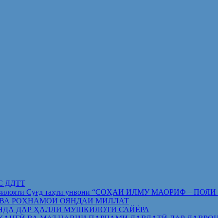
ИС ДДТТ
орифи вилояти Суғд таҳти унвони “СОҲАИ ИЛМУ МАОРИФ –
 ВА РОҲНАМОИ ОЯНДАИ МИЛЛАТ
НДА ДАР ҲАЛЛИ МУШКИЛОТИ САЙЁРА