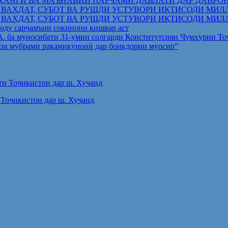
ҲАНГӢ ВА МАЪНАВИИ ПАРЧАМИ ДАВЛАТӢ ДАР ДАВРО
 ВАҲДАТ, СУБОТ ВА РУШДИ УСТУВОРИ ИҚТИСОДИ МИЛ
 ВАҲДАТ, СУБОТ ВА РУШДИ УСТУВОРИ ИҚТИСОДИ МИЛ
оду сарҷамъии сокинони кишвар аст
.А. ба муносибати 31-умин солгарди Конститутсияи Ҷумҳурии Т
ои мубрами рақамикунонӣ дар бонкдории муосир”
Тоҷикистон дар ш. Хуҷанд