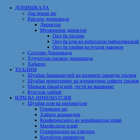
Skip
ДОНИШКАДА
to
Дар бораи мо
content
Раёсати донишкада
Директор
Муовинони директор
Оид ба таълим
Оид ба илм ва робитаҳои байналмилалӣ
Оид ба тарбия ва рушди ҷавонон
Сохтори Донишкада
Ҳуҷҷатҳои расмии донишкада
Хабарҳо
ТАЪЛИМ
Шуъбаи банақшагирӣ ва назорати раванди таълим
Шуъбаи мониторинг ва идоракунии сифати таълим
Маркази бақайдгирӣ, тестӣ ва машварат
Курсҳои тайёрӣ
ИЛМ ВА ИННОВАТСИЯ
Шуъбаи илм ва инноватсия
Олимони мо
Ҳайати кормандон
Конференсияҳо ва чорабиниҳои илмӣ
Маҳфилҳои илмӣ
Олимпиадаҳо ва озмунҳо
Китобҳои нашршуда