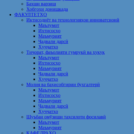
Бахши варзиш
Хобгоҳи донишкада
ФАКУЛТЕТҲО
Иқтисодиёт ва технологияҳои инноватсионӣ
Маълумот
Ихтисосҳо
Маъмурият
Ҷадвали дарсӣ
Ҳуҷҷатҳо
Тиҷорат, фаъолияти гумрукӣ ва ҳуқуқ
Маълумот
Ихтисосҳо
Маъмурият
Ҷадвали дарсӣ
Ҳуҷҷатҳо
Молия ва баҳисобгирии бухгалтерӣ
Маълумот
Ихтисосҳо
Маъмурият
Ҷадвали дарсӣ
Ҳуҷҷатҳо
Шуъбаи омӯзиши таҳсилоти фосилавӣ
Маълумот
Маъмурият
КАФЕДРАҲО