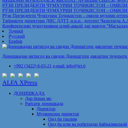
НИШОНИ МУҚАДДАСИ МИЛЛАТ: АРЗИШИ СИЁСӢ, ФАР
РӮЗИ ПРЕЗИДЕНТИ ҶУМҲУРИИ ТОҶИКИСТОН – ОМИЛИ
РӮЗИ ПРЕЗИДЕНТИ ҶУМҲУРИИ ТОҶИКИСТОН – ОМИЛИ
Рўзи Президенти Ҷумҳурии Тоҷикистон – омили муҳими иттиҳ
Табрикоти директори ДИС ДДТТ, н.и.и., дотсент Ҷалилзода А
Конференсияи ҷумҳуриявии илмӣ-амалӣ дар мавзуи “Масъалаҳ
Тоҷикӣ
Русский
English
Донишкадаи иқтисод ва савдои Донишгоҳи давлатии тиҷорати 
+992 (3422) 6-03-21
e-mail: info@iet.tj
ALFA XPress
ДОНИШКАДА
Дар бораи мо
Раёсати донишкада
Директор
Муовинони директор
Оид ба таълим
Оид ба илм ва робитаҳои байналмилалӣ