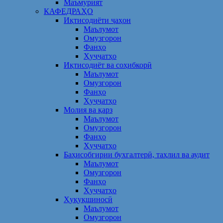
Маъмурият
КАФЕДРАҲО
Иқтисодиёти ҷаҳон
Маълумот
Омузгорон
Фанҳо
Ҳуҷҷатҳо
Иқтисодиёт ва соҳибкорӣ
Маълумот
Омузгорон
Фанҳо
Ҳуҷҷатҳо
Молия ва қарз
Маълумот
Омузгорон
Фанҳо
Ҳуҷҷатҳо
Баҳисобгирии бухгалтерӣ, таҳлил ва аудит
Маълумот
Омузгорон
Фанҳо
Ҳуҷҷатҳо
Ҳуқуқшиносӣ
Маълумот
Омузгорон