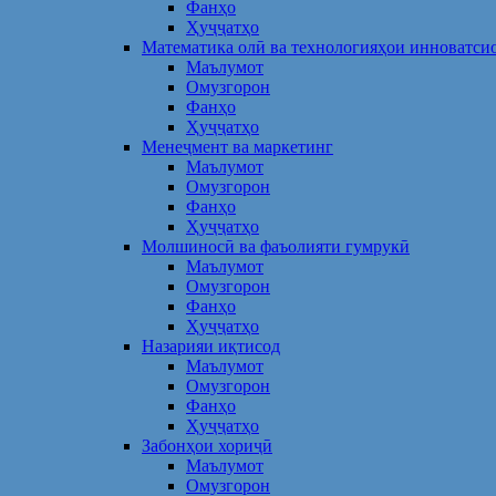
Фанҳо
Ҳуҷҷатҳо
Математика олӣ ва технологияҳои инноватси
Маълумот
Омузгорон
Фанҳо
Ҳуҷҷатҳо
Менеҷмент ва маркетинг
Маълумот
Омузгорон
Фанҳо
Ҳуҷҷатҳо
Молшиносӣ ва фаъолияти гумрукӣ
Маълумот
Омузгорон
Фанҳо
Ҳуҷҷатҳо
Назарияи иқтисод
Маълумот
Омузгорон
Фанҳо
Ҳуҷҷатҳо
Забонҳои хориҷӣ
Маълумот
Омузгорон