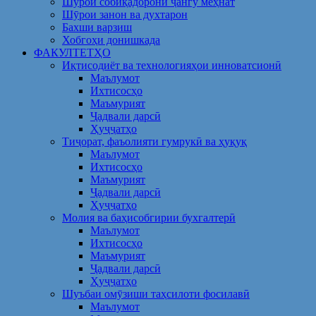
Шўрои собиқадорони ҷангу меҳнат
Шӯрои занон ва духтарон
Бахши варзиш
Хобгоҳи донишкада
ФАКУЛТЕТҲО
Иқтисодиёт ва технологияҳои инноватсионӣ
Маълумот
Ихтисосҳо
Маъмурият
Ҷадвали дарсӣ
Ҳуҷҷатҳо
Тиҷорат, фаъолияти гумрукӣ ва ҳуқуқ
Маълумот
Ихтисосҳо
Маъмурият
Ҷадвали дарсӣ
Ҳуҷҷатҳо
Молия ва баҳисобгирии бухгалтерӣ
Маълумот
Ихтисосҳо
Маъмурият
Ҷадвали дарсӣ
Ҳуҷҷатҳо
Шуъбаи омӯзиши таҳсилоти фосилавӣ
Маълумот