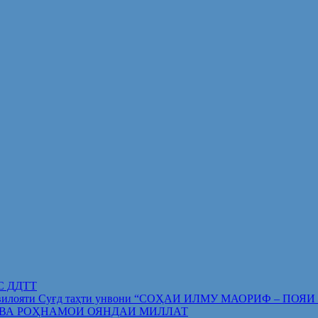
ИС ДДТТ
орифи вилояти Суғд таҳти унвони “СОҲАИ ИЛМУ МАОРИФ –
 ВА РОҲНАМОИ ОЯНДАИ МИЛЛАТ