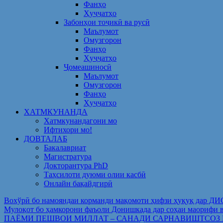
Фанҳо
Ҳуҷҷатҳо
Забонҳои тоҷикӣ ва русӣ
Маълумот
Омузгорон
Фанҳо
Ҳуҷҷатҳо
Ҷомеашиносӣ
Маълумот
Омузгорон
Фанҳо
Ҳуҷҷатҳо
ХАТМКУНАНДА
Хатмкунандагони мо
Ифтихори мо!
ДОВТАЛАБ
Бакалавриат
Магистратура
Докторантура PhD
Таҳсилоти дуюми олии касбӣ
Онлайн бақайдгирӣ
Вохўрӣ бо намояндаи корманди мақомоти ҳифзи ҳуқуқ дар Д
Мулоқот бо ҳамкорони фаъоли Донишкада дар соҳаи ма
ПАЁМИ ПЕШВОИ МИЛЛАТ – САНАДИ САРНАВИШТСОЗ