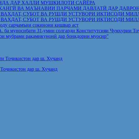
НДА ДАР ҲАЛЛИ МУШКИЛОТИ САЙЁРА
ҲАНГӢ ВА МАЪНАВИИ ПАРЧАМИ ДАВЛАТӢ ДАР ДАВРО
 ВАҲДАТ, СУБОТ ВА РУШДИ УСТУВОРИ ИҚТИСОДИ МИЛ
 ВАҲДАТ, СУБОТ ВА РУШДИ УСТУВОРИ ИҚТИСОДИ МИЛ
оду сарҷамъии сокинони кишвар аст
.А. ба муносибати 31-умин солгарди Конститутсияи Ҷумҳурии Т
ои мубрами рақамикунонӣ дар бонкдории муосир”
Тоҷикистон дар ш. Хуҷанд