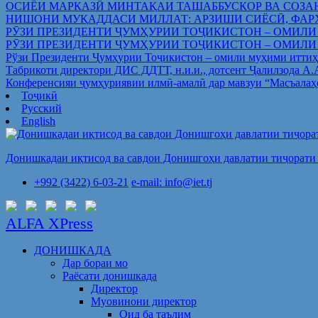
ОСИЁИ МАРКАЗӢ МИНТАҚАИ ТАШАББУСКОР ВА СОЗА
НИШОНИ МУҚАДДАСИ МИЛЛАТ: АРЗИШИ СИЁСӢ, ФАР
РӮЗИ ПРЕЗИДЕНТИ ҶУМҲУРИИ ТОҶИКИСТОН – ОМИЛИ
РӮЗИ ПРЕЗИДЕНТИ ҶУМҲУРИИ ТОҶИКИСТОН – ОМИЛИ
Рўзи Президенти Ҷумҳурии Тоҷикистон – омили муҳими иттиҳ
Табрикоти директори ДИС ДДТТ, н.и.и., дотсент Ҷалилзода А
Конференсияи ҷумҳуриявии илмӣ-амалӣ дар мавзуи “Масъалаҳ
Тоҷикӣ
Русский
English
Донишкадаи иқтисод ва савдои Донишгоҳи давлатии тиҷорати 
+992 (3422) 6-03-21
e-mail: info@iet.tj
ALFA XPress
ДОНИШКАДА
Дар бораи мо
Раёсати донишкада
Директор
Муовинони директор
Оид ба таълим