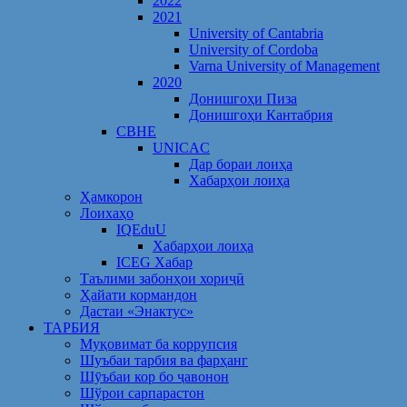
2022
2021
University of Cantabria
University of Cordoba
Varna University of Management
2020
Донишгоҳи Пиза
Донишгоҳи Кантабрия
CBHE
UNICAC
Дар бораи лоиҳа
Хабарҳои лоиҳа
Ҳамкорон
Лоихаҳо
IQEduU
Хабарҳои лоиҳа
ICEG Хабар
Таълими забонҳои хориҷӣ
Ҳайати кормандон
Дастаи «Энактус»
ТАРБИЯ
Муқовимат ба коррупсия
Шуъбаи тарбия ва фарҳанг
Шӯъбаи кор бо ҷавонон
Шўрои сарпарастон