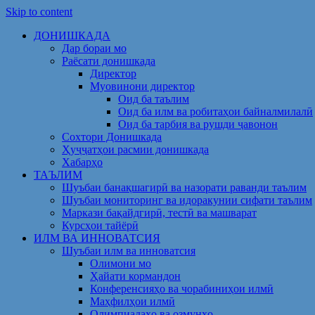
Skip to content
ДОНИШКАДА
Дар бораи мо
Раёсати донишкада
Директор
Муовинони директор
Оид ба таълим
Оид ба илм ва робитаҳои байналмилалӣ
Оид ба тарбия ва рушди ҷавонон
Сохтори Донишкада
Ҳуҷҷатҳои расмии донишкада
Хабарҳо
ТАЪЛИМ
Шуъбаи банақшагирӣ ва назорати раванди таълим
Шуъбаи мониторинг ва идоракунии сифати таълим
Маркази бақайдгирӣ, тестӣ ва машварат
Курсҳои тайёрӣ
ИЛМ ВА ИННОВАТСИЯ
Шуъбаи илм ва инноватсия
Олимони мо
Ҳайати кормандон
Конференсияҳо ва чорабиниҳои илмӣ
Маҳфилҳои илмӣ
Олимпиадаҳо ва озмунҳо