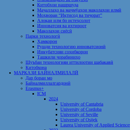
Китобҳои нашршуда
Маҷаллаҳо ва маҷмӯаҳои мақолаҳои илмӣ
Моҳвораи “Иқтисод ва тиҷорат”
Алоқаи илм бо истеҳсолот
Инноватсия ва ихтироот
Мақолаҳои сиёсӣ
Парки технологӣ
Ҳамкорон
Рушди технологию инноватсионӣ
Инкубатсияи соҳибкорон
Ташкили чорабиниҳо
Шуъбаи технологияи иттилоотии шабакавӣ
Китобхона
МАРКАЗИ БАЙНАЛМИЛАЛӢ
Дар бораи мо
Байналмиллалгардонӣ
Erasmus+
ICM
2024
University of Cantabria
University of Cordoba
University of Seville
University of Osijek
Laurea University of Applied Science