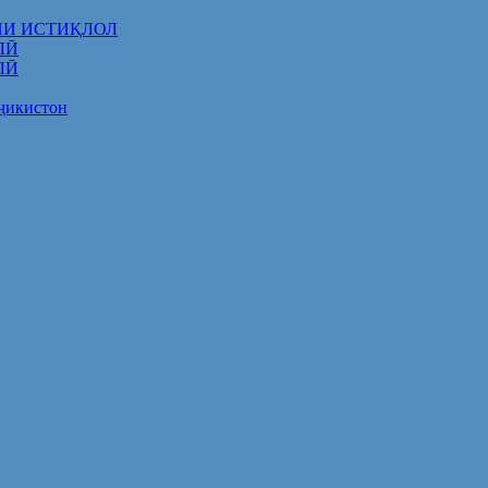
НИ ИСТИҚЛОЛ
ЛӢ
ЛӢ
оҷикистон