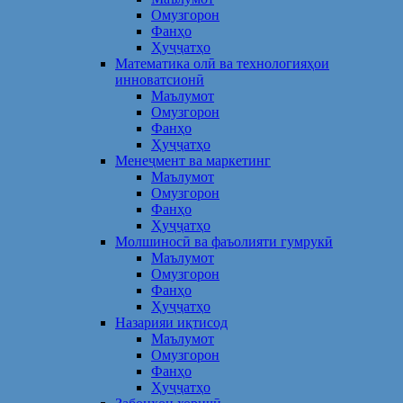
Омузгорон
Фанҳо
Ҳуҷҷатҳо
Математика олӣ ва технологияҳои
инноватсионӣ
Маълумот
Омузгорон
Фанҳо
Ҳуҷҷатҳо
Менеҷмент ва маркетинг
Маълумот
Омузгорон
Фанҳо
Ҳуҷҷатҳо
Молшиносӣ ва фаъолияти гумрукӣ
Маълумот
Омузгорон
Фанҳо
Ҳуҷҷатҳо
Назарияи иқтисод
Маълумот
Омузгорон
Фанҳо
Ҳуҷҷатҳо