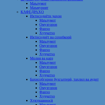
Маълумот
Маъмурият
КАФЕДРАҲО
Иқтисодиёти ҷаҳон
Маълумот
Омузгорон
Фанҳо
Ҳуҷҷатҳо
Иқтисодиёт ва соҳибкорӣ
Маълумот
Омузгорон
Фанҳо
Ҳуҷҷатҳо
Молия ва қарз
Маълумот
Омузгорон
Фанҳо
Ҳуҷҷатҳо
Баҳисобгирии бухгалтерӣ, таҳлил ва аудит
Маълумот
Омузгорон
Фанҳо
Ҳуҷҷатҳо
Ҳуқуқшиносӣ
Маълумот