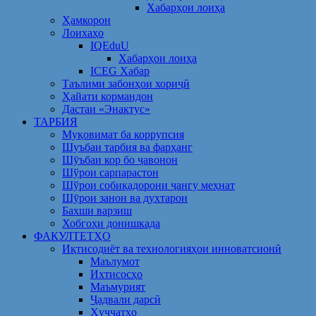
Хабарҳои лоиҳа
Ҳамкорон
Лоихаҳо
IQEduU
Хабарҳои лоиҳа
ICEG Хабар
Таълими забонҳои хориҷӣ
Ҳайати кормандон
Дастаи «Энактус»
ТАРБИЯ
Муқовимат ба коррупсия
Шуъбаи тарбия ва фарҳанг
Шӯъбаи кор бо ҷавонон
Шўрои сарпарастон
Шўрои собиқадорони ҷангу меҳнат
Шӯрои занон ва духтарон
Бахши варзиш
Хобгоҳи донишкада
ФАКУЛТЕТҲО
Иқтисодиёт ва технологияҳои инноватсионӣ
Маълумот
Ихтисосҳо
Маъмурият
Ҷадвали дарсӣ
Ҳуҷҷатҳо