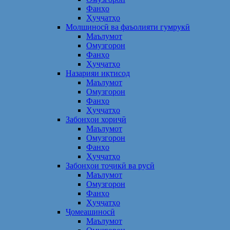
Фанҳо
Ҳуҷҷатҳо
Молшиносӣ ва фаъолияти гумрукӣ
Маълумот
Омузгорон
Фанҳо
Ҳуҷҷатҳо
Назарияи иқтисод
Маълумот
Омузгорон
Фанҳо
Ҳуҷҷатҳо
Забонҳои хориҷӣ
Маълумот
Омузгорон
Фанҳо
Ҳуҷҷатҳо
Забонҳои тоҷикӣ ва русӣ
Маълумот
Омузгорон
Фанҳо
Ҳуҷҷатҳо
Ҷомеашиносӣ
Маълумот