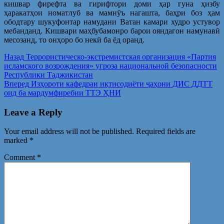
кишвар фирефта ва гирифтори доми ҳар гуна ҳизбу
ҳаракатҳои номатлуб ва мамнӯъ нагашта, баҳри боз ҳам
ободтару шукуфонтар намудани Ватан камари худро устувор
мебанданд. Кишвари маҳбубамонро барои ояндагон намунавӣ
месозанд, то онҳоро бо некӣ ба ёд оранд.
Post
Предыдущая
Назад
Террористическо-экстремистская организация «Партия
запись:
исламского возрождения» угроза национальной безопасности
navigation
Республики Таджикистан
Следующая
Вперед
Изҳороти кафедраи иқтисодиёти ҷаҳони ДИС ДДТТ
запись:
оид ба мардумфиребии ТТЭ ҲНИ
Leave a Reply
Your email address will not be published.
Required fields are
marked
*
Comment
*