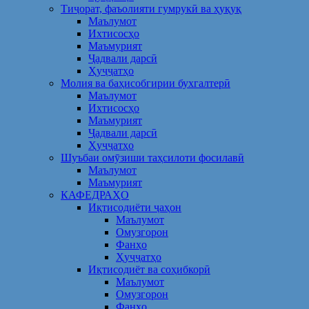
Тиҷорат, фаъолияти гумрукӣ ва ҳуқуқ
Маълумот
Ихтисосҳо
Маъмурият
Ҷадвали дарсӣ
Ҳуҷҷатҳо
Молия ва баҳисобгирии бухгалтерӣ
Маълумот
Ихтисосҳо
Маъмурият
Ҷадвали дарсӣ
Ҳуҷҷатҳо
Шуъбаи омӯзиши таҳсилоти фосилавӣ
Маълумот
Маъмурият
КАФЕДРАҲО
Иқтисодиёти ҷаҳон
Маълумот
Омузгорон
Фанҳо
Ҳуҷҷатҳо
Иқтисодиёт ва соҳибкорӣ
Маълумот
Омузгорон
Фанҳо