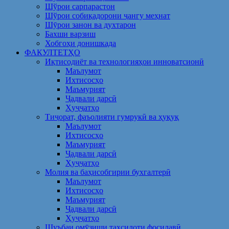
Шўрои сарпарастон
Шўрои собиқадорони ҷангу меҳнат
Шӯрои занон ва духтарон
Бахши варзиш
Хобгоҳи донишкада
ФАКУЛТЕТҲО
Иқтисодиёт ва технологияҳои инноватсионӣ
Маълумот
Ихтисосҳо
Маъмурият
Ҷадвали дарсӣ
Ҳуҷҷатҳо
Тиҷорат, фаъолияти гумрукӣ ва ҳуқуқ
Маълумот
Ихтисосҳо
Маъмурият
Ҷадвали дарсӣ
Ҳуҷҷатҳо
Молия ва баҳисобгирии бухгалтерӣ
Маълумот
Ихтисосҳо
Маъмурият
Ҷадвали дарсӣ
Ҳуҷҷатҳо
Шуъбаи омӯзиши таҳсилоти фосилавӣ