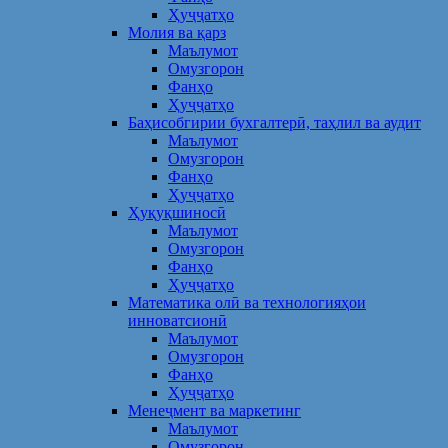
Ҳуҷҷатҳо
Молия ва қарз
Маълумот
Омузгорон
Фанҳо
Ҳуҷҷатҳо
Баҳисобгирии бухгалтерӣ, таҳлил ва аудит
Маълумот
Омузгорон
Фанҳо
Ҳуҷҷатҳо
Ҳуқуқшиносӣ
Маълумот
Омузгорон
Фанҳо
Ҳуҷҷатҳо
Математика олӣ ва технологияҳои
инноватсионӣ
Маълумот
Омузгорон
Фанҳо
Ҳуҷҷатҳо
Менеҷмент ва маркетинг
Маълумот
Омузгорон