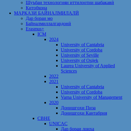
Шуъбаи технологияи иттилоотии шабакавӣ
Китобхона
МАРКАЗИ БАЙНАЛМИЛАЛӢ
Дар бораи мо
Байналмиллалгардонӣ
Erasmus+
ICM
2024
University of Cantabria
University of Cordoba
University of Seville
University of Osijek
Laurea University of Applied
Sciences
2022
2021
University of Cantabria
University of Cordoba
Varna University of Management
2020
Донишгоҳи Пиза
Донишгоҳи Кантабрия
CBHE
UNICAC
Дар бораи лоиҳа