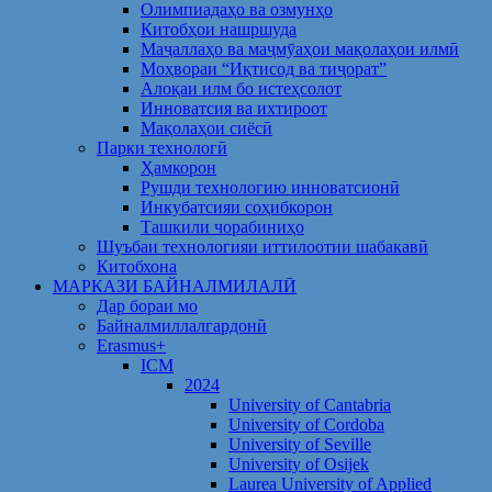
Олимпиадаҳо ва озмунҳо
Китобҳои нашршуда
Маҷаллаҳо ва маҷмӯаҳои мақолаҳои илмӣ
Моҳвораи “Иқтисод ва тиҷорат”
Алоқаи илм бо истеҳсолот
Инноватсия ва ихтироот
Мақолаҳои сиёсӣ
Парки технологӣ
Ҳамкорон
Рушди технологию инноватсионӣ
Инкубатсияи соҳибкорон
Ташкили чорабиниҳо
Шуъбаи технологияи иттилоотии шабакавӣ
Китобхона
МАРКАЗИ БАЙНАЛМИЛАЛӢ
Дар бораи мо
Байналмиллалгардонӣ
Erasmus+
ICM
2024
University of Cantabria
University of Cordoba
University of Seville
University of Osijek
Laurea University of Applied