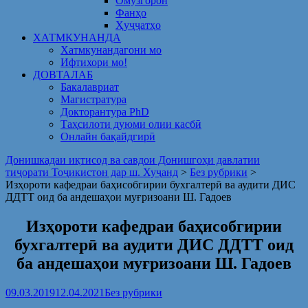
Омузгорон
Фанҳо
Ҳуҷҷатҳо
ХАТМКУНАНДА
Хатмкунандагони мо
Ифтихори мо!
ДОВТАЛАБ
Бакалавриат
Магистратура
Докторантура PhD
Таҳсилоти дуюми олии касбӣ
Онлайн бақайдгирӣ
Донишкадаи иқтисод ва савдои Донишгоҳи давлатии
тиҷорати Тоҷикистон дар ш. Хуҷанд
>
Без рубрики
>
Изҳороти кафедраи баҳисобгирии бухгалтерӣ ва аудити ДИС
ДДТТ оид ба андешаҳои муғризоани Ш. Гадоев
Изҳороти кафедраи баҳисобгирии
бухгалтерӣ ва аудити ДИС ДДТТ оид
ба андешаҳои муғризоани Ш. Гадоев
09.03.2019
12.04.2021
Без рубрики