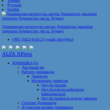
Тоҷикӣ
Русский
English
Донишкадаи иқтисод ва савдои Донишгоҳи давлатии
тиҷорати Тоҷикистон дар ш. Хуҷанд
+992 (3422) 6-03-21
e-mail: info@iet.tj
ALFA XPress
ДОНИШКАДА
Дар бораи мо
Раёсати донишкада
Директор
Муовинони директор
Оид ба таълим
Оид ба илм ва робитаҳои
байналмилалӣ
Оид ба тарбия ва рушди ҷавонон
Сохтори Донишкада
Ҳуҷҷатҳои расмии донишкада