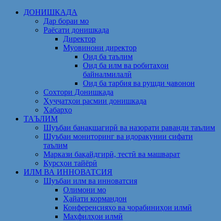
Skip
ДОНИШКАДА
to
Дар бораи мо
content
Раёсати донишкада
Директор
Муовинони директор
Оид ба таълим
Оид ба илм ва робитаҳои
байналмилалӣ
Оид ба тарбия ва рушди ҷавонон
Сохтори Донишкада
Ҳуҷҷатҳои расмии донишкада
Хабарҳо
ТАЪЛИМ
Шуъбаи банақшагирӣ ва назорати раванди таълим
Шуъбаи мониторинг ва идоракунии сифати
таълим
Маркази бақайдгирӣ, тестӣ ва машварат
Курсҳои тайёрӣ
ИЛМ ВА ИННОВАТСИЯ
Шуъбаи илм ва инноватсия
Олимони мо
Ҳайати кормандон
Конференсияҳо ва чорабиниҳои илмӣ
Маҳфилҳои илмӣ