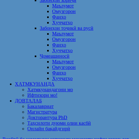
Забонҳои хориҷӣ
Маълумот
Омузгорон
Фанҳо
Ҳуҷҷатҳо
Забонҳои тоҷикӣ ва русӣ
Маълумот
Омузгорон
Фанҳо
Ҳуҷҷатҳо
Ҷомеашиносӣ
Маълумот
Омузгорон
Фанҳо
Ҳуҷҷатҳо
ХАТМКУНАНДА
Хатмкунандагони мо
Ифтихори мо!
ДОВТАЛАБ
Бакалавриат
Магистратура
Докторантура PhD
Таҳсилоти дуюми олии касбӣ
Онлайн бақайдгирӣ