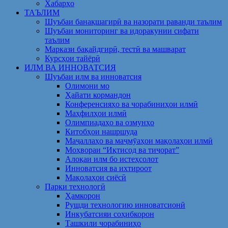
Хабарҳо
ТАЪЛИМ
Шуъбаи банақшагирӣ ва назорати раванди таълим
Шуъбаи мониторинг ва идоракунии сифати
таълим
Маркази бақайдгирӣ, тестӣ ва машварат
Курсҳои тайёрӣ
ИЛМ ВА ИННОВАТСИЯ
Шуъбаи илм ва инноватсия
Олимони мо
Ҳайати кормандон
Конференсияҳо ва чорабиниҳои илмӣ
Маҳфилҳои илмӣ
Олимпиадаҳо ва озмунҳо
Китобҳои нашршуда
Маҷаллаҳо ва маҷмӯаҳои мақолаҳои илмӣ
Моҳвораи “Иқтисод ва тиҷорат”
Алоқаи илм бо истеҳсолот
Инноватсия ва ихтироот
Мақолаҳои сиёсӣ
Парки технологӣ
Ҳамкорон
Рушди технологию инноватсионӣ
Инкубатсияи соҳибкорон
Ташкили чорабиниҳо