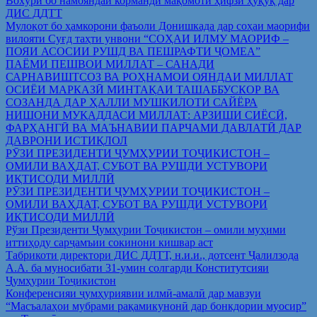
Вохўрӣ бо намояндаи корманди мақомоти ҳифзи ҳуқуқ дар
ДИС ДДТТ
Мулоқот бо ҳамкорони фаъоли Донишкада дар соҳаи маорифи
вилояти Суғд таҳти унвони “СОҲАИ ИЛМУ МАОРИФ –
ПОЯИ АСОСИИ РУШД ВА ПЕШРАФТИ ҶОМЕА”
ПАЁМИ ПЕШВОИ МИЛЛАТ – САНАДИ
САРНАВИШТСОЗ ВА РОҲНАМОИ ОЯНДАИ МИЛЛАТ
ОСИЁИ МАРКАЗӢ МИНТАҚАИ ТАШАББУСКОР ВА
СОЗАНДА ДАР ҲАЛЛИ МУШКИЛОТИ САЙЁРА
НИШОНИ МУҚАДДАСИ МИЛЛАТ: АРЗИШИ СИЁСӢ,
ФАРҲАНГӢ ВА МАЪНАВИИ ПАРЧАМИ ДАВЛАТӢ ДАР
ДАВРОНИ ИСТИҚЛОЛ
РӮЗИ ПРЕЗИДЕНТИ ҶУМҲУРИИ ТОҶИКИСТОН –
ОМИЛИ ВАҲДАТ, СУБОТ ВА РУШДИ УСТУВОРИ
ИҚТИСОДИ МИЛЛӢ
РӮЗИ ПРЕЗИДЕНТИ ҶУМҲУРИИ ТОҶИКИСТОН –
ОМИЛИ ВАҲДАТ, СУБОТ ВА РУШДИ УСТУВОРИ
ИҚТИСОДИ МИЛЛӢ
Рўзи Президенти Ҷумҳурии Тоҷикистон – омили муҳими
иттиҳоду сарҷамъии сокинони кишвар аст
Табрикоти директори ДИС ДДТТ, н.и.и., дотсент Ҷалилзода
А.А. ба муносибати 31-умин солгарди Конститутсияи
Ҷумҳурии Тоҷикистон
Конференсияи ҷумҳуриявии илмӣ-амалӣ дар мавзуи
“Масъалаҳои мубрами рақамикунонӣ дар бонкдории муосир”