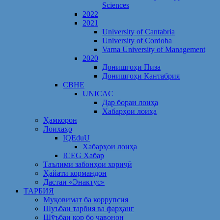
Sciences
2022
2021
University of Cantabria
University of Cordoba
Varna University of Management
2020
Донишгоҳи Пиза
Донишгоҳи Кантабрия
CBHE
UNICAC
Дар бораи лоиҳа
Хабарҳои лоиҳа
Ҳамкорон
Лоихаҳо
IQEduU
Хабарҳои лоиҳа
ICEG Хабар
Таълими забонҳои хориҷӣ
Ҳайати кормандон
Дастаи «Энактус»
ТАРБИЯ
Муқовимат ба коррупсия
Шуъбаи тарбия ва фарҳанг
Шӯъбаи кор бо ҷавонон