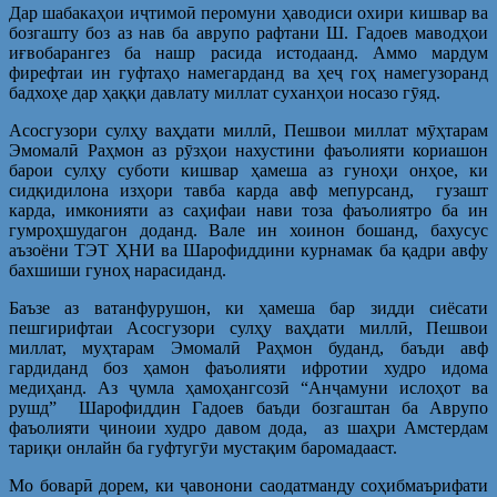
Дар шабакаҳои иҷтимоӣ перомуни ҳаводиси охири кишвар ва
бозгашту боз аз нав ба аврупо рафтани Ш. Гадоев маводҳои
иғвобарангез ба нашр расида истодаанд. Аммо мардум
фирефтаи ин гуфтаҳо намегарданд ва ҳеҷ гоҳ намегузоранд
бадхоҳе дар ҳаққи давлату миллат суханҳои носазо гӯяд.
Асосгузори сулҳу ваҳдати миллӣ, Пешвои миллат мӯҳтарам
Эмомалӣ Раҳмон аз рӯзҳои нахустини фаъолияти кориашон
барои сулҳу суботи кишвар ҳамеша аз гуноҳи онҳое, ки
сидқидилона изҳори тавба карда авф мепурсанд, гузашт
карда, имконияти аз саҳифаи нави тоза фаъолиятро ба ин
гумроҳшудагон доданд. Вале ин хоинон бошанд, бахусус
аъзоёни ТЭТ ҲНИ ва Шарофиддини курнамак ба қадри авфу
бахшиши гуноҳ нарасиданд.
Баъзе аз ватанфурушон, ки ҳамеша бар зидди сиёсати
пешгирифтаи Асосгузори сулҳу ваҳдати миллӣ, Пешвои
миллат, муҳтарам Эмомалӣ Раҳмон буданд, баъди авф
гардиданд боз ҳамон фаъолияти ифротии худро идома
медиҳанд. Аз ҷумла ҳамоҳангсозӣ “Анҷамуни ислоҳот ва
рушд” Шарофиддин Гадоев баъди бозгаштан ба Аврупо
фаъолияти ҷиноии худро давом дода, аз шаҳри Амстердам
тариқи онлайн ба гуфтугӯи мустақим баромадааст.
Мо боварӣ дорем, ки ҷавонони саодатманду соҳибмаърифати